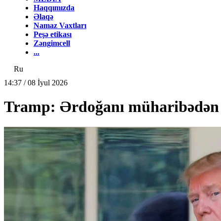
Haqqımızda
Əlaqə
Namaz Vaxtları
Peşə etikası
Zəngimcell
...
Ru
14:37 / 08 İyul 2026
Tramp: Ərdoğanı müharibədən 