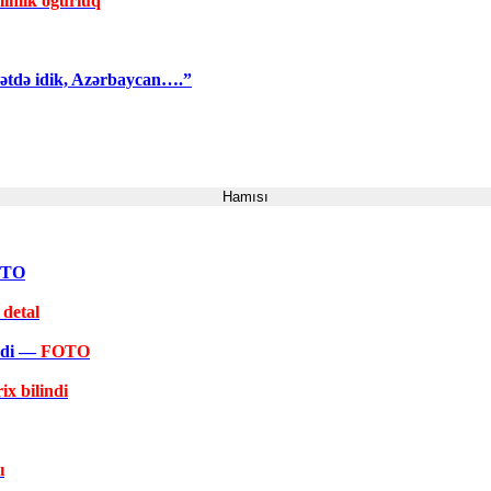
inlik oğurluq
yətdə idik, Azərbaycan….”
Hamısı
FOTO
 detal
əkdi —
FOTO
ix bilindi
ı