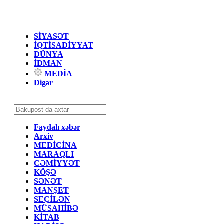
SİYASƏT
İQTİSADİYYAT
DÜNYA
İDMAN
MEDİA
Digər
Faydalı xəbər
Arxiv
MEDİCİNA
MARAQLI
CƏMİYYƏT
KÖŞƏ
SƏNƏT
MANŞET
SEÇİLƏN
MÜSAHİBƏ
KİTAB