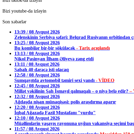
Bizi tiktok-da izləyin
Bizi youtube-da izləyin
Son xəbərlər
13:39 / 08 Avqust 2026
Zelenskinin Serbiya səfəri: Belqrad Rusiyanın orbitindən ç
13:25 / 08 Avqust 2026
Bu kombilər bir-bir söküləcək
- Tarix açıqlandı
13:13 / 08 Avqust 2026
Nikol Paşinyan İlham Əliyevə zəng etdi
13:11 / 08 Avqust 2026
Sabah 40 dərəcə isti olacaq
12:58 / 08 Avqust 2026
Sumqayıtda avtomobil təmiri sexi yandı
- VİDEO
12:45 / 08 Avqust 2026
Millət vəkilinin Şah İsmayıl qalmaqalı – o niyə belə edir?
–
12:32 / 08 Avqust 2026
Ağdaşda nişan münaqişəsi: polis araşdırma aparır
12:20 / 08 Avqust 2026
İqbal Ağazadə Fazil Mustafanı "vurdu"
12:10 / 08 Avqust 2026
Müəllimlərin yaşayış rayonuna uyğun vakansiya seçimi baş
11:57 / 08 Avqust 2026