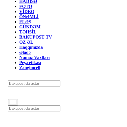
HADİSƏ
FOTO
VİDEO
ÖNƏMLİ
FLƏŞ
GÜNDƏM
TƏHSİL
BAKUPOST TV
ÖZ ƏL
Haqqımızda
Əlaqə
Namaz Vaxtları
Peşə etikası
Zəngimcell