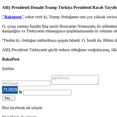
ABŞ Prezidenti Donald Tramp Türkiyə Prezidenti Rəcəb Tayyib Ə
"Bakupost"
xəbər verir ki, Tramp Ərdoğanın onu çox yüksək səviyyə
O, çıxışı zamanı İsrailin Baş naziri Benyamin Netanyahu ilə söhbətin
danışdığını və Türkiyənin münaqişəyə qoşulmamasında öz rolunun old
“Dedim ki, Ərdoğan müharibəyə qoşula bilərdi. O, İsraili də, Bibin
ABŞ Prezidenti Türkiyənin güclü ordusu olduğunu vurğulayaraq, ölkən
BakuPost
Şərhlər
↻
Yaz...
Bizi facebook-da izləyin