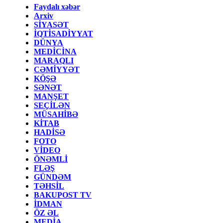
Faydalı xəbər
Arxiv
SİYASƏT
İQTİSADİYYAT
DÜNYA
MEDİCİNA
MARAQLI
CƏMİYYƏT
KÖŞƏ
SƏNƏT
MANŞET
SEÇİLƏN
MÜSAHİBƏ
KİTAB
HADİSƏ
FOTO
VİDEO
ÖNƏMLİ
FLƏŞ
GÜNDƏM
TƏHSİL
BAKUPOST TV
İDMAN
ÖZ ƏL
MEDİA