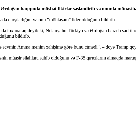
rdoğan haqqında müsbət fikirlər səsləndirib və onunla münasibət
də qarşıladığını və onu “möhtəşəm” lider olduğunu bildirib.
ə də toxunaraq deyib ki, Netanyahu Türkiyə və Ərdoğan barədə sərt ifa
uğunu bildirib.
i də sevmir. Amma mənim xahişimə görə bunu etmədi”, – deyə Tramp qey
in müasir silahlara sahib olduğunu və F-35 qırıcılarını almaqda maraq