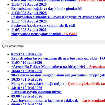
4 azərbaycanlı cinayət başında yaxalandı:
Məsciddən 150 m
11:43 / 08 Avqust 2026
Ermənistana buğda və daş kömür göndərildi
11:30 / 08 Avqust 2026
Paşinyandan ermənilərə 8 avqust çağırışı: “Çıxılmaz vəziy
11:17 / 08 Avqust 2026
Paşinyan Azərbaycan xalqını təbrik etdi
11:05 / 08 Avqust 2026
Naxçıvanda pensiyalar ödənildi
- RƏSMİ
Çox oxunanlar
01:53 / 13 İyul 2026
Zeynəb adını tarixə yazdıran ilk azərbaycanlı qız oldu - 
11:05 / 10 İyul 2026
“Arzum”la Etibar Məmmədovu nə birləşdirir?
– Sensasion
16:44 / 18 İyul 2026
90-cı illərin məşhur müğənnisinin son görüntüsü diqqət ç
10:35 / 31 İyul 2026
Maaş və pensiyalarla bağlı müjdə –
Çoxdan gözlənilirdi, tar
14:18 / 12 İyul 2026
"İsrail ən böyük dostunu itirdi"
09:00 / 29 İyul 2026
Azərbaycanın iki şəhərinə metro çəkiləcək –
Tarix açıqland
09:00 / 23 İyul 2026