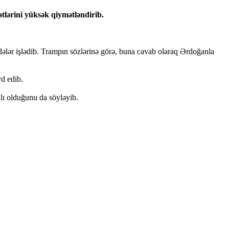
lərini yüksək qiymətləndirib.
dələr işlədib. Trampın sözlərinə görə, buna cavab olaraq Ərdoğanla
d edib.
lı olduğunu da söyləyib.