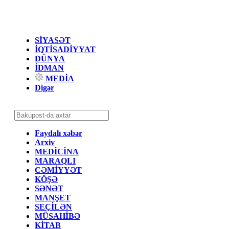
SİYASƏT
İQTİSADİYYAT
DÜNYA
İDMAN
MEDİA
Digər
Faydalı xəbər
Arxiv
MEDİCİNA
MARAQLI
CƏMİYYƏT
KÖŞƏ
SƏNƏT
MANŞET
SEÇİLƏN
MÜSAHİBƏ
KİTAB