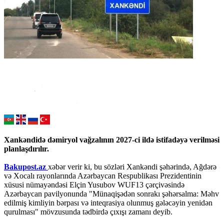
Xankəndidə dəmiryol vağzalının 2027-ci ildə istifadəyə verilməsi
planlaşdırılır.
Bakupost.az
xəbər verir ki, bu sözləri Xankəndi şəhərində, Ağdərə
və Xocalı rayonlarında Azərbaycan Respublikası Prezidentinin
xüsusi nümayəndəsi Elçin Yusubov WUF13 çərçivəsində
Azərbaycan pavilyonunda "Münaqişədən sonrakı şəhərsalma: Məhv
edilmiş kimliyin bərpası və inteqrasiya olunmuş gələcəyin yenidən
qurulması" mövzusunda tədbirdə çıxışı zamanı deyib.