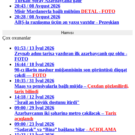
Türkan Şoray Azərbaycana gəlir
20:43 / 08 Avqust 2026
Misir Mərdanovla bağlı mühüm
DETAL - FOTO
20:28 / 08 Avqust 2026
ABŞ-la razılaşma üçün ən yaxşı vaxtdır - Pezeşkian
Hamısı
Çox oxunanlar
01:53 / 13 İyul 2026
Zeynəb adını tarixə yazdıran ilk azərbaycanlı qız oldu -
FOTO
16:44 / 18 İyul 2026
90-cı illərin məşhur müğənnisinin son görüntüsü diqqət
çəkdi —
FOTO
10:35 / 31 İyul 2026
Maaş və pensiyalarla bağlı müjdə –
Çoxdan gözlənilirdi,
tarix bilindi
14:18 / 12 İyul 2026
"İsrail ən böyük dostunu itirdi"
09:00 / 29 İyul 2026
Azərbaycanın iki şəhərinə metro çəkiləcək –
Tarix
açıqlandı
09:00 / 23 İyul 2026
“Sədərək” və “Binə” bağlana bilər
- AÇIQLAMA
15:23 / 13 İyul 2026