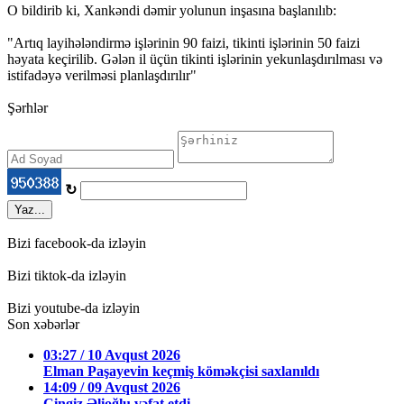
O bildirib ki, Xankəndi dəmir yolunun inşasına başlanılıb:
"Artıq layihələndirmə işlərinin 90 faizi, tikinti işlərinin 50 faizi
həyata keçirilib. Gələn il üçün tikinti işlərinin yekunlaşdırılması və
istifadəyə verilməsi planlaşdırılır"
Şərhlər
↻
Yaz...
Bizi facebook-da izləyin
Bizi tiktok-da izləyin
Bizi youtube-da izləyin
Son xəbərlər
03:27 / 10 Avqust 2026
Elman Paşayevin keçmiş köməkçisi saxlanıldı
14:09 / 09 Avqust 2026
Çingiz Əlioğlu vəfat etdi