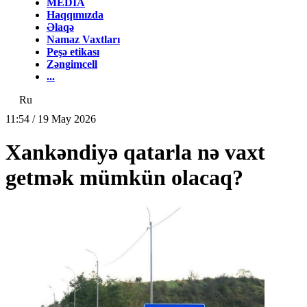
MEDİA
Haqqımızda
Əlaqə
Namaz Vaxtları
Peşə etikası
Zəngimcell
...
Ru
11:54 / 19 May 2026
Xankəndiyə qatarla nə vaxt
getmək mümkün olacaq?