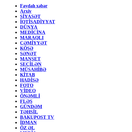
Faydalı xəbər
Arxiv
SİYASƏT
İQTİSADİYYAT
DÜNYA
MEDİCİNA
MARAQLI
CƏMİYYƏT
KÖŞƏ
SƏNƏT
MANŞET
SEÇİLƏN
MÜSAHİBƏ
KİTAB
HADİSƏ
FOTO
VİDEO
ÖNƏMLİ
FLƏŞ
GÜNDƏM
TƏHSİL
BAKUPOST TV
İDMAN
ÖZ ƏL