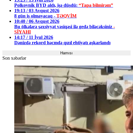
Polkovnik BYD aldı, işə düşdü:
“Tapa bilmirəm”
19:13 / 03 Avqust 2026
8 gün iş olmayacaq -
TƏQVİM
10:40 / 06 Avqust 2026
Bu ölkələrə şəxsiyyət vəsiqəsi ilə gedə biləcəksiniz
-
SİYAHI
14:17 / 11 İyul 2026
Dənizdə rekord həcmdə qızıl ehtiyatı aşkarlandı
Hamısı
Son xəbərlər