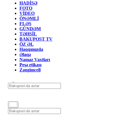
HADİSƏ
FOTO
VİDEO
ÖNƏMLİ
FLƏŞ
GÜNDƏM
TƏHSİL
BAKUPOST TV
ÖZ ƏL
Haqqımızda
Əlaqə
Namaz Vaxtları
Peşə etikası
Zəngimcell