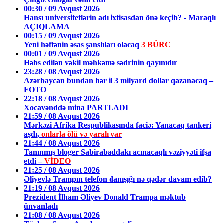
00:30 / 09 Avqust 2026
Hansı universitetlərin adı ixtisasdan önə keçib? - Maraqlı
AÇIQLAMA
00:15 / 09 Avqust 2026
Yeni həftənin əsas şanslıları olacaq
3 BÜRC
00:01 / 09 Avqust 2026
Həbs edilən vəkil məhkəmə sədrinin qayınıdır
23:28 / 08 Avqust 2026
Azərbaycan bundan hər il 3 milyard dollar qazanacaq –
FOTO
22:18 / 08 Avqust 2026
Xocavənddə mina PARTLADI
21:59 / 08 Avqust 2026
Mərkəzi Afrika Respublikasında faciə: Yanacaq tankeri
aşdı,
onlarla ölü və yaralı var
21:44 / 08 Avqust 2026
Tanınmış bloger Sabirabaddakı acınacaqlı vəziyyəti ifşa
etdi –
VİDEO
21:25 / 08 Avqust 2026
Əliyevlə Trampın telefon danışığı nə qədər davam edib?
21:19 / 08 Avqust 2026
Prezident İlham Əliyev Donald Trampa məktub
ünvanladı
21:08 / 08 Avqust 2026