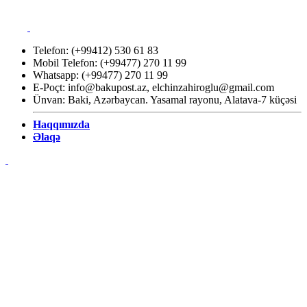
Telefon: (+99412) 530 61 83
Mobil Telefon: (+99477) 270 11 99
Whatsapp: (+99477) 270 11 99
E-Poçt:
info@bakupost.az
,
elchinzahiroglu@gmail.com
Ünvan: Baki, Azərbaycan. Yasamal rayonu, Alatava-7 küçəsi
Haqqımızda
Əlaqə