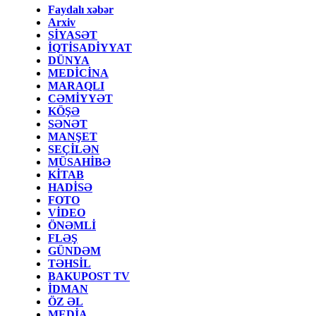
Faydalı xəbər
Arxiv
SİYASƏT
İQTİSADİYYAT
DÜNYA
MEDİCİNA
MARAQLI
CƏMİYYƏT
KÖŞƏ
SƏNƏT
MANŞET
SEÇİLƏN
MÜSAHİBƏ
KİTAB
HADİSƏ
FOTO
VİDEO
ÖNƏMLİ
FLƏŞ
GÜNDƏM
TƏHSİL
BAKUPOST TV
İDMAN
ÖZ ƏL
MEDİA