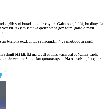
itəndə gəlib səni buradan götürəcəyəm. Gəlməsəm, bil ki, bu dünyada
yox idi. Axşam saat 9-a qədər orada gözlədim, gələn olmadı.
oldu.
səni telefona gözləyirlər, sevincimdən 4-cü mərtəbədən aşağı
 zəhmli biri idi. İki mərtəbəli evimiz, yamyaşıl bağçamız vardı.
ir söz verdim: Sən onları qurtaracaqsan. Nə olur-olsun, bu çadırdan