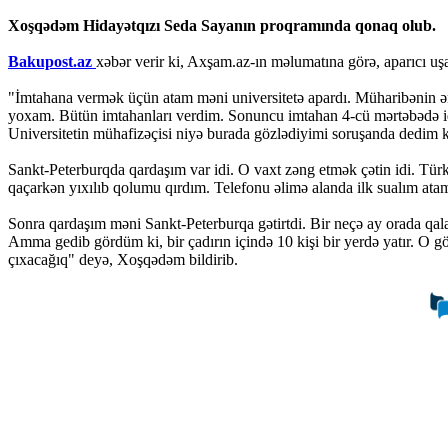
Xoşqədəm Hidayətqızı Seda Sayanın proqramında qonaq olub.
Bakupost.az
xəbər verir ki, Axşam.az-ın məlumatına görə, aparıcı uş
"İmtahana vermək üçün atam məni universitetə apardı. Müharibənin ən 
yoxam. Bütün imtahanları verdim. Sonuncu imtahan 4-cü mərtəbədə i
Universitetin mühafizəçisi niyə burada gözlədiyimi soruşanda dedim ki
Sankt-Peterburqda qardaşım var idi. O vaxt zəng etmək çətin idi. Tür
qaçarkən yıxılıb qolumu qırdım. Telefonu əlimə alanda ilk sualım at
Sonra qardaşım məni Sankt-Peterburqa gətirtdi. Bir neçə ay orada qal
Amma gedib gördüm ki, bir çadırın içində 10 kişi bir yerdə yatır. O
çıxacağıq" deyə, Xoşqədəm bildirib.