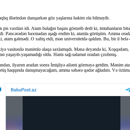
aqlıq illərindən danışarkən göz yaşlarına hakim ola bilməyib.
pis vaxtları idi. Atam bulağın başını göstərib dedi ki, imtahanların b
di. Pəncərədən baxmadan aşağı endim ki, atamla görüşüm. Amma orada 
, atam gəlmədi. O xahiş etdi, mən universitetdə qaldım. Bu, bir il belə 
kiyə vasitəsilə mənimlə əlaqə saxlamışdı. Mənə deyəndə ki, Xoşqədəm, 
amın yaşayıb-yaşamadığı oldu. Hamı sağ-salamat oradan çıxıbmış.
andan, ilyarım aradan sonra İmişliyə ailəmi görməyə getdim. Mənim atam
 görüş haqqında danışmayacağam, amma səhərə qədər ağladım. Və özümə b