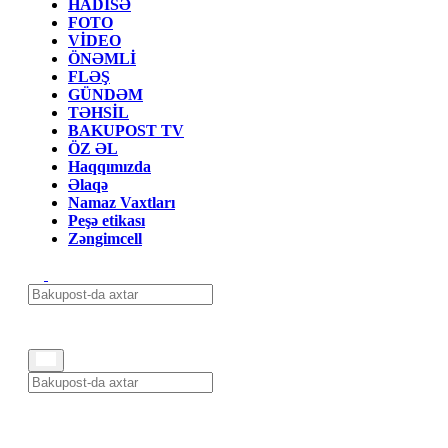
HADİSƏ
FOTO
VİDEO
ÖNƏMLİ
FLƏŞ
GÜNDƏM
TƏHSİL
BAKUPOST TV
ÖZ ƏL
Haqqımızda
Əlaqə
Namaz Vaxtları
Peşə etikası
Zəngimcell