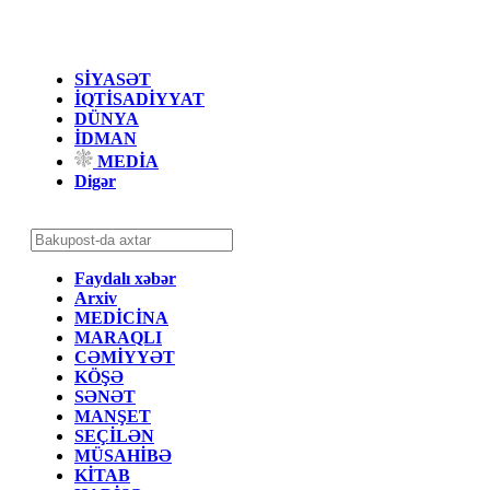
SİYASƏT
İQTİSADİYYAT
DÜNYA
İDMAN
MEDİA
Digər
Faydalı xəbər
Arxiv
MEDİCİNA
MARAQLI
CƏMİYYƏT
KÖŞƏ
SƏNƏT
MANŞET
SEÇİLƏN
MÜSAHİBƏ
KİTAB