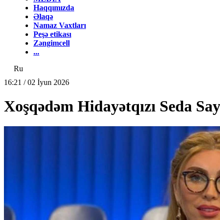
Haqqımızda
Əlaqə
Namaz Vaxtları
Peşə etikası
Zəngimcell
...
Ru
16:21 / 02 İyun 2026
Xoşqədəm Hidayətqızı Seda Saya