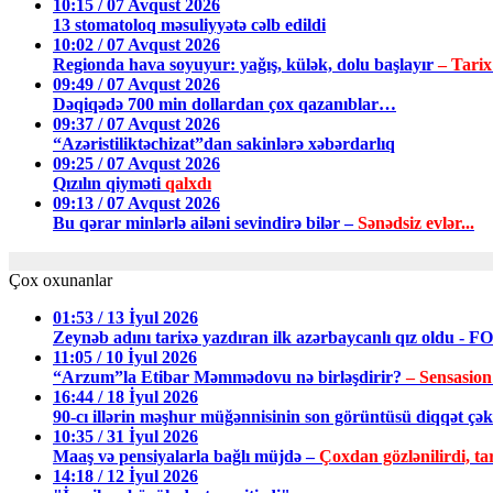
10:15 / 07 Avqust 2026
13 stomatoloq məsuliyyətə cəlb edildi
10:02 / 07 Avqust 2026
Regionda hava soyuyur: yağış, külək, dolu başlayır
– Tarix
09:49 / 07 Avqust 2026
Dəqiqədə 700 min dollardan çox qazanıblar…
09:37 / 07 Avqust 2026
“Azəristiliktəchizat”dan sakinlərə xəbərdarlıq
09:25 / 07 Avqust 2026
Qızılın qiyməti
qalxdı
09:13 / 07 Avqust 2026
Bu qərar minlərlə ailəni sevindirə bilər –
Sənədsiz evlər...
Çox oxunanlar
01:53 / 13 İyul 2026
Zeynəb adını tarixə yazdıran ilk azərbaycanlı qız oldu - 
11:05 / 10 İyul 2026
“Arzum”la Etibar Məmmədovu nə birləşdirir?
– Sensasion
16:44 / 18 İyul 2026
90-cı illərin məşhur müğənnisinin son görüntüsü diqqət ç
10:35 / 31 İyul 2026
Maaş və pensiyalarla bağlı müjdə –
Çoxdan gözlənilirdi, tar
14:18 / 12 İyul 2026