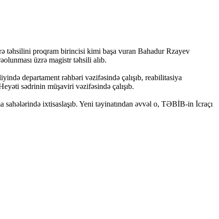
rə təhsilini proqram birincisi kimi başa vuran Bahadur Rzayev
olunması üzrə magistr təhsili alıb.
yində departament rəhbəri vəzifəsində çalışıb, reabilitasiya
Heyəti sədrinin müşaviri vəzifəsində çalışıb.
ma sahələrində ixtisaslaşıb. Yeni təyinatından əvvəl o, TƏBİB-in İcraçı