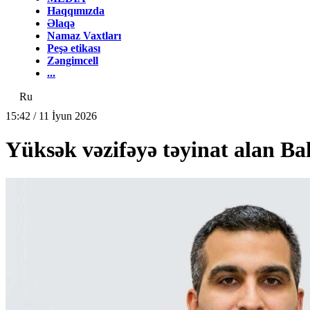
Haqqımızda
Əlaqə
Namaz Vaxtları
Peşə etikası
Zəngimcell
...
Ru
15:42 / 11 İyun 2026
Yüksək vəzifəyə təyinat alan 