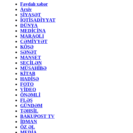
Faydalı xəbər
Arxiv
SİYASƏT
İQTİSADİYYAT
DÜNYA
MEDİCİNA
MARAQLI
CƏMİYYƏT
KÖŞƏ
SƏNƏT
MANŞET
SEÇİLƏN
MÜSAHİBƏ
KİTAB
HADİSƏ
FOTO
VİDEO
ÖNƏMLİ
FLƏŞ
GÜNDƏM
TƏHSİL
BAKUPOST TV
İDMAN
ÖZ ƏL
MEDİA