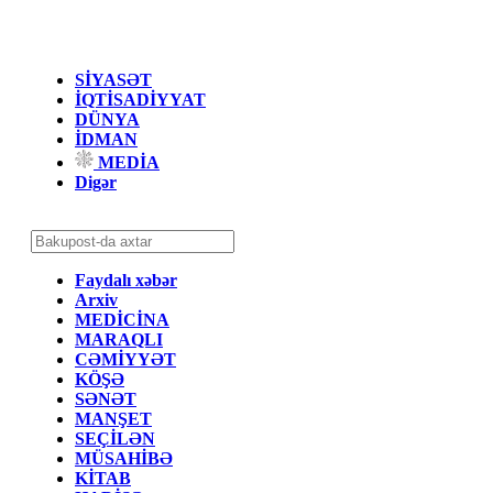
SİYASƏT
İQTİSADİYYAT
DÜNYA
İDMAN
MEDİA
Digər
Faydalı xəbər
Arxiv
MEDİCİNA
MARAQLI
CƏMİYYƏT
KÖŞƏ
SƏNƏT
MANŞET
SEÇİLƏN
MÜSAHİBƏ
KİTAB