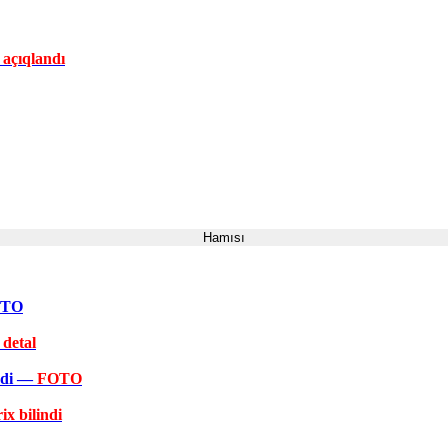
 açıqlandı
Hamısı
FOTO
 detal
əkdi —
FOTO
ix bilindi