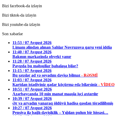
Bizi facebook-da izləyin
Bizi tiktok-da izləyin
Bizi youtube-da izləyin
Son xəbərlər
11:53 / 07 Avqust 2026
Limanı əlindən alınan Şahlar Novruzova qarşı yeni iddia
11:40 / 07 Avqust 2026
Bakının mərkəzində obyekt yanır
11:28 / 07 Avqust 2026
Payızda bu məhsullar bahalaşa bilər?
11:15 / 07 Avqust 2026
Bu şəxslər ad və soyadını dəyişə bilməz
- RƏSMİ
11:03 / 07 Avqust 2026
Kartdan istədiyiniz qədər köçürmə edə bilərsiniz
- VİDEO
10:51 / 07 Avqust 2026
Azərbaycanda 10 min manat maaşla işçi axtarılır
10:39 / 07 Avqust 2026
Ər və arvadın yanaraq öldüyü hadisə qəsdən törədilibmiş
10:27 / 07 Avqust 2026
Pensiya ilə bağlı dəyişiklik – Yığılan pulun bir hissəsi…