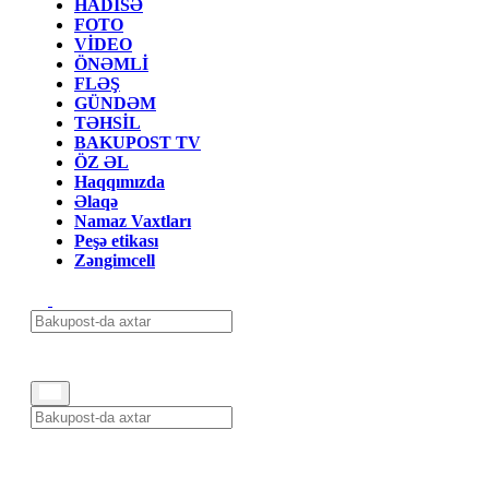
HADİSƏ
FOTO
VİDEO
ÖNƏMLİ
FLƏŞ
GÜNDƏM
TƏHSİL
BAKUPOST TV
ÖZ ƏL
Haqqımızda
Əlaqə
Namaz Vaxtları
Peşə etikası
Zəngimcell