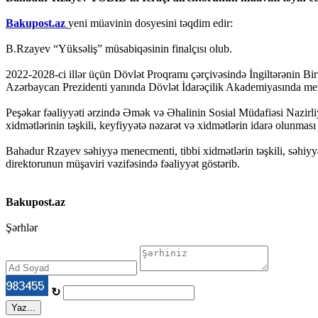
Bakupost.az
yeni müavinin dosyesini təqdim edir:
B.Rzayev “Yüksəliş” müsabiqəsinin finalçısı olub.
2022-2028-ci illər üçün Dövlət Proqramı çərçivəsində İngiltərənin Bi
Azərbaycan Prezidenti yanında Dövlət İdarəçilik Akademiyasında menecme
Peşəkar fəaliyyəti ərzində Əmək və Əhalinin Sosial Müdafiəsi Nazirliyi
xidmətlərinin təşkili, keyfiyyətə nəzarət və xidmətlərin idarə olunması
Bahadur Rzayev səhiyyə menecmenti, tibbi xidmətlərin təşkili, səhiyyədə
direktorunun müşaviri vəzifəsində fəaliyyət göstərib.
Bakupost.az
Şərhlər
↻
Yaz...