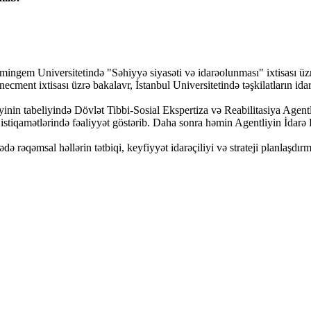
rmingem Universitetində "Səhiyyə siyasəti və idarəolunması" ixtisası üz
nt ixtisası üzrə bakalavr, İstanbul Universitetində təşkilatların idarə
nin tabeliyində Dövlət Tibbi-Sosial Ekspertiza və Reabilitasiya Agentli
 istiqamətlərində fəaliyyət göstərib. Daha sonra həmin Agentliyin İdarə 
 rəqəmsal həllərin tətbiqi, keyfiyyət idarəçiliyi və strateji planlaşdır