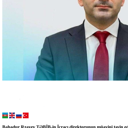
Bahadur Rzayev TƏBİB-in İcraçı direktorunun müavini təyin edi