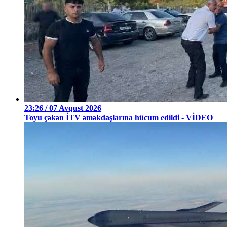
23:26 / 07 Avqust 2026
Toyu çəkən İTV əməkdaşlarına hücum edildi - VİDEO