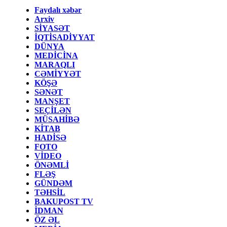
Faydalı xəbər
Arxiv
SİYASƏT
İQTİSADİYYAT
DÜNYA
MEDİCİNA
MARAQLI
CƏMİYYƏT
KÖŞƏ
SƏNƏT
MANŞET
SEÇİLƏN
MÜSAHİBƏ
KİTAB
HADİSƏ
FOTO
VİDEO
ÖNƏMLİ
FLƏŞ
GÜNDƏM
TƏHSİL
BAKUPOST TV
İDMAN
ÖZ ƏL