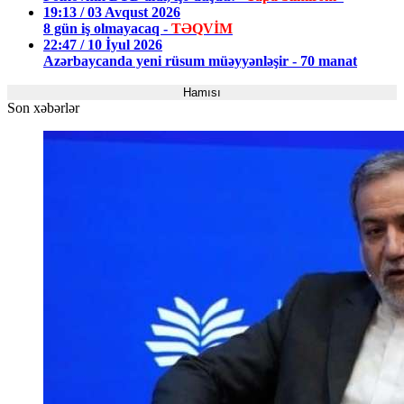
19:13 / 03 Avqust 2026
8 gün iş olmayacaq -
TƏQVİM
22:47 / 10 İyul 2026
Azərbaycanda yeni rüsum müəyyənləşir - 70 manat
Hamısı
Son xəbərlər