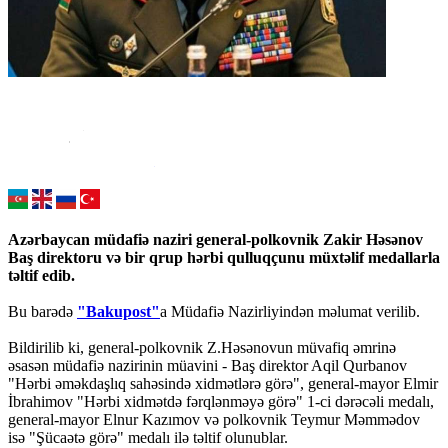
Azərbaycan müdafiə naziri general-polkovnik Zakir Həsənov
Baş direktoru və bir qrup hərbi qulluqçunu müxtəlif medallarla
təltif edib.
Bu barədə
"Bakupost"
a Müdafiə Nazirliyindən məlumat verilib.
Bildirilib ki, general-polkovnik Z.Həsənovun müvafiq əmrinə
əsasən müdafiə nazirinin müavini - Baş direktor Aqil Qurbanov
"Hərbi əməkdaşlıq sahəsində xidmətlərə görə", general-mayor Elmir
İbrahimov "Hərbi xidmətdə fərqlənməyə görə" 1-ci dərəcəli medalı,
general-mayor Elnur Kazımov və polkovnik Teymur Məmmədov
isə "Şücaətə görə" medalı ilə təltif olunublar.