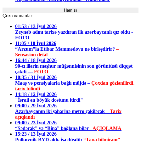
Hamısı
Çox oxunanlar
01:53 / 13 İyul 2026
Zeynəb adını tarixə yazdıran ilk azərbaycanlı qız oldu -
FOTO
11:05 / 10 İyul 2026
“Arzum”la Etibar Məmmədovu nə birləşdirir?
–
Sensasion detal
16:44 / 18 İyul 2026
90-cı illərin məşhur müğənnisinin son görüntüsü diqqət
çəkdi —
FOTO
10:35 / 31 İyul 2026
Maaş və pensiyalarla bağlı müjdə –
Çoxdan gözlənilirdi,
tarix bilindi
14:18 / 12 İyul 2026
"İsrail ən böyük dostunu itirdi"
09:00 / 29 İyul 2026
Azərbaycanın iki şəhərinə metro çəkiləcək –
Tarix
açıqlandı
09:00 / 23 İyul 2026
“Sədərək” və “Binə” bağlana bilər
- AÇIQLAMA
15:23 / 13 İyul 2026
Polkovnik BYD aldı, işə düşdü:
“Tapa bilmirəm”