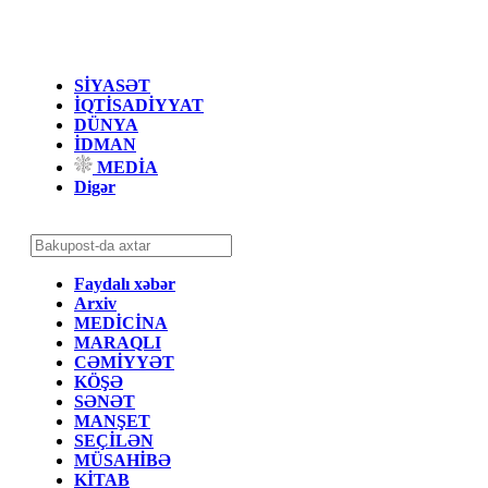
SİYASƏT
İQTİSADİYYAT
DÜNYA
İDMAN
MEDİA
Digər
Faydalı xəbər
Arxiv
MEDİCİNA
MARAQLI
CƏMİYYƏT
KÖŞƏ
SƏNƏT
MANŞET
SEÇİLƏN
MÜSAHİBƏ
KİTAB