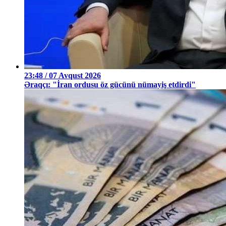
23:48 / 07 Avqust 2026
Əraqçı: "İran ordusu öz gücünü nümayiş etdirdi"