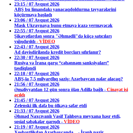
23:15 / 07 Avqust 2026
ABŞ bu limandakı yanacaqdoldurma təyyarələrini
köçürməyə başladı
23:06 / 07 Avqust 2026
Mask Ukraynaya bunu etməyə icazə verməyəcək
22:55 / 07 Avqust 2026
Şikayətlərdən sonra "Əhmədli"də küçə satıcıları
yığışdırıldı
- VİDEO
22:43 / 07 Avqust 2026
Ad dəyişdiriləndə kredit borcları sıfırlanır?
22:30 / 07 Avqust 2026
Rusiya və İrana qarşı “cəhənnəm sanksiyaları”
təsdiqləndi
22:18 / 07 Avqust 2026
ABŞ-la 7,5 milyardlıq saziş: Azərbaycan nələr alacaq?
21:56 / 07 Avqust 2026
Əməliyyatdan 12 gün sonra ölən Adillə bağlı -
Cinayət işi
açıldı
21:45 / 07 Avqust 2026
Zelenski ilk dəfə bu ölkəyə səfər etdi
21:33 / 07 Avqust 2026
Əhməd Naxçıvanlı Vasif Talıbova meyxana həsr etdi,
sosial şəbəkələr qarışdı -
VİDEO
21:19 / 07 Avqust 2026
Xoşbəxtlikdən Azərbaycanda... - İranlı nazir