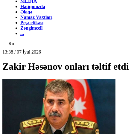
MEDİA
Haqqımızda
Əlaqə
Namaz Vaxtları
Peşə etikası
Zəngimcell
...
Ru
13:38 / 07 İyul 2026
Zakir Həsənov onları təltif etdi