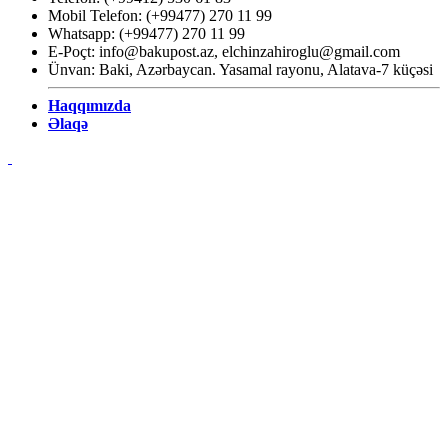
Mobil Telefon: (+99477) 270 11 99
Whatsapp: (+99477) 270 11 99
E-Poçt:
info@bakupost.az
,
elchinzahiroglu@gmail.com
Ünvan: Baki, Azərbaycan. Yasamal rayonu, Alatava-7 küçəsi
Haqqımızda
Əlaqə