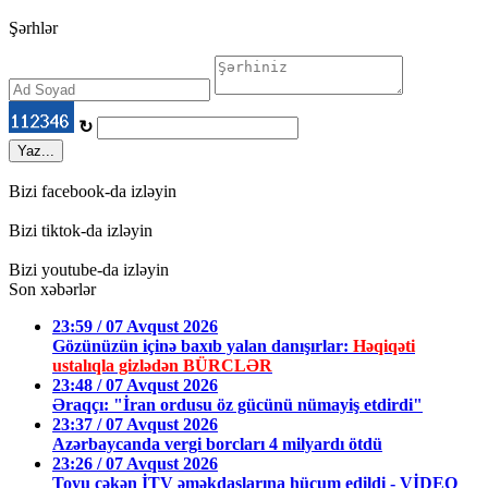
Şərhlər
↻
Yaz...
Bizi facebook-da izləyin
Bizi tiktok-da izləyin
Bizi youtube-da izləyin
Son xəbərlər
23:59 / 07 Avqust 2026
Gözünüzün içinə baxıb yalan danışırlar:
Həqiqəti
ustalıqla gizlədən BÜRCLƏR
23:48 / 07 Avqust 2026
Əraqçı: "İran ordusu öz gücünü nümayiş etdirdi"
23:37 / 07 Avqust 2026
Azərbaycanda vergi borcları 4 milyardı ötdü
23:26 / 07 Avqust 2026
Toyu çəkən İTV əməkdaşlarına hücum edildi - VİDEO