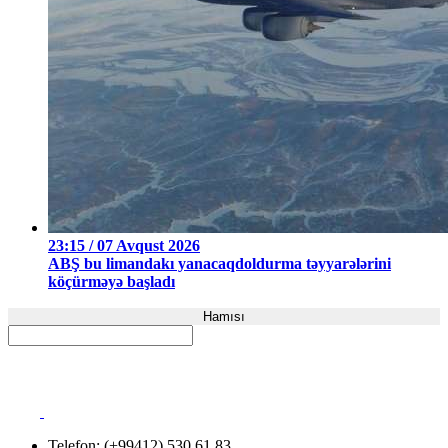
23:15 / 07 Avqust 2026
ABŞ bu limandakı yanacaqdoldurma təyyarələrini
köçürməyə başladı
Hamısı
Telefon: (+99412) 530 61 83