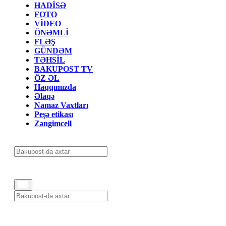
HADİSƏ
FOTO
VİDEO
ÖNƏMLİ
FLƏŞ
GÜNDƏM
TƏHSİL
BAKUPOST TV
ÖZ ƏL
Haqqımızda
Əlaqə
Namaz Vaxtları
Peşə etikası
Zəngimcell