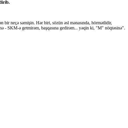
irib.
 bir neçə sərnişin. Hər biri, sözün əsl mənasında, hörmətlidir,
sinə - SKM-ə getmirəm, başqasına gedirəm... yəqin ki, "M" nöqtəsinə".