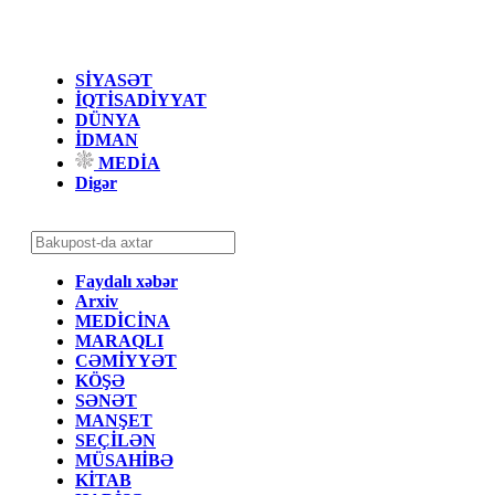
SİYASƏT
İQTİSADİYYAT
DÜNYA
İDMAN
MEDİA
Digər
Faydalı xəbər
Arxiv
MEDİCİNA
MARAQLI
CƏMİYYƏT
KÖŞƏ
SƏNƏT
MANŞET
SEÇİLƏN
MÜSAHİBƏ
KİTAB