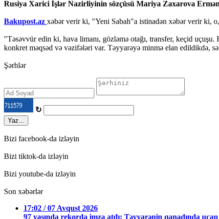
Rusiya Xarici İşlər Nazirliyinin sözçüsü Mariya Zaxarova Ermənis
Bakupost.az
xəbər verir ki, "Yeni Sabah"a istinadən xəbər verir ki,
"Təsəvvür edin ki, hava limanı, gözləmə otağı, transfer, keçid uçuşu. 
konkret məqsəd və vəzifələri var. Təyyarəyə minmə elan edildikdə, sər
Şərhlər
↻
Yaz...
Bizi facebook-da izləyin
Bizi tiktok-da izləyin
Bizi youtube-da izləyin
Son xəbərlər
17:02 / 07 Avqust 2026
97 yaşında rekorda imza atdı: Təyyarənin qanadında uçan 