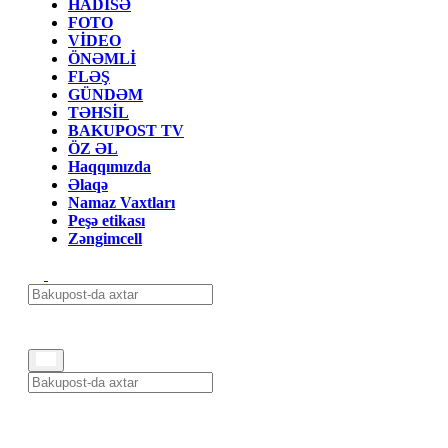
HADİSƏ
FOTO
VİDEO
ÖNƏMLİ
FLƏŞ
GÜNDƏM
TƏHSİL
BAKUPOST TV
ÖZ ƏL
Haqqımızda
Əlaqə
Namaz Vaxtları
Peşə etikası
Zəngimcell