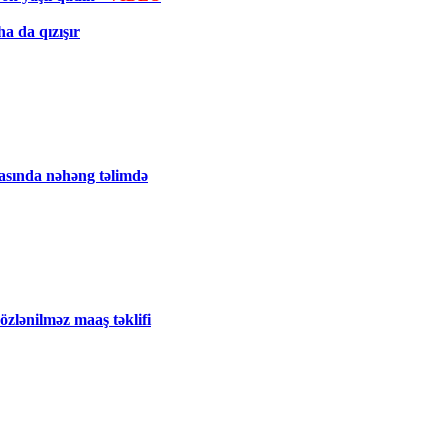
a da qızışır
tasında nəhəng təlimdə
zlənilməz maaş təklifi