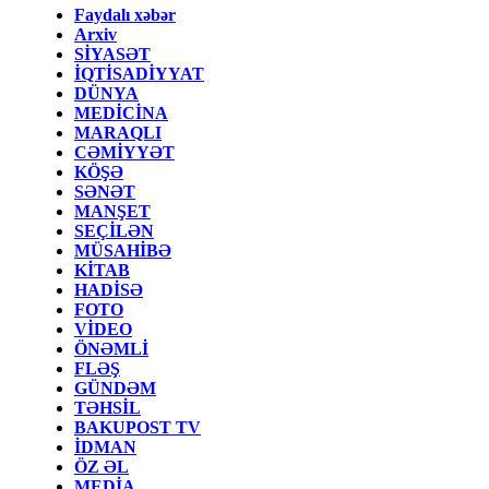
Faydalı xəbər
Arxiv
SİYASƏT
İQTİSADİYYAT
DÜNYA
MEDİCİNA
MARAQLI
CƏMİYYƏT
KÖŞƏ
SƏNƏT
MANŞET
SEÇİLƏN
MÜSAHİBƏ
KİTAB
HADİSƏ
FOTO
VİDEO
ÖNƏMLİ
FLƏŞ
GÜNDƏM
TƏHSİL
BAKUPOST TV
İDMAN
ÖZ ƏL
MEDİA