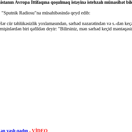
tanın Avropa İttifaqına qoşulmaq istəyinə istehzalı münasibət bild
 o, "Sputnik Radiosu"na müsahibəsində qeyd edib:
Hər cür təhlükəsizlik yoxlamasından, sərhəd nəzarətindən və s.-dən keçən
nişinlərdən biri qəfildən deyir: "Bilirsiniz, mən sərhəd keçid məntəqə
ən yaşlı qadın
- VİDEO