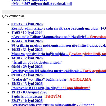
“Meta” 567 milyon dollar cərimələndi
Çox oxunanlar
01:53 / 13 İyul 2026
Zeynəb adını tarixə yazdıran ilk azərbaycanlı qız oldu - 
11:05 / 10 İyul 2026
“Arzum”la Etibar Məmmədovu nə birləşdirir?
– Sensasion
16:44 / 18 İyul 2026
90-cı illərin məşhur müğənnisinin son görüntüsü diqqət ç
10:35 / 31 İyul 2026
Maaş və pensiyalarla bağlı müjdə –
Çoxdan gözlənilirdi, tar
14:18 / 12 İyul 2026
"İsrail ən böyük dostunu itirdi"
09:00 / 29 İyul 2026
Azərbaycanın iki şəhərinə metro çəkiləcək –
Tarix açıqland
09:00 / 23 İyul 2026
“Sədərək” və “Binə” bağlana bilər
- AÇIQLAMA
15:23 / 13 İyul 2026
Polkovnik BYD aldı, işə düşdü:
“Tapa bilmirəm”
19:13 / 03 Avqust 2026
8 gün iş olmayacaq -
TƏQVİM
22:47 / 10 İyul 2026
Azərbaycanda yeni rüsum müəyyənləşir - 70 manat