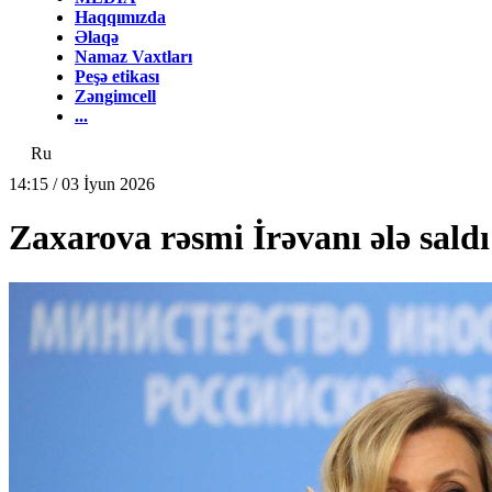
Haqqımızda
Əlaqə
Namaz Vaxtları
Peşə etikası
Zəngimcell
...
Ru
14:15 / 03 İyun 2026
Zaxarova rəsmi İrəvanı ələ saldı