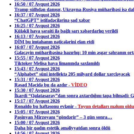
16:50 / 07 Avqust 2026
Tramp sülhdən danışır, Ukrayna-Rusiya müharibəsi isə dah
16:37 / 07 Avqust 2026
“ChatGPT” istifadəçilərinə şad xəbər
16:25 / 07 Avqust 2026
Küləkli hava şəraiti ilə bağlı sarı xəbərdarlıq verildi
16:13 / 07 Avqust 2026
DİM bu imtahanın nəticələrini elan etdi
16:07 / 07 Avqust 2026
Gələcəyin müharibəsinə hazırlıq: 10 min əsgər səhranın or
15:55 / 07 Avqust 2026
Tiktoker Melisa hava limanında saxlanıldı
15:43 / 07 Avqust 2026
“Alphabet” süni intellektə 205 milyard dollar xərcləyəcək
15:31 / 07 Avqust 2026
Rəşad Məcidə bu da azdır
- VİDEO
15:30 / 07 Avqust 2026
İkardi “Qalatasaray”dan sonra axtardığını tapa bilmədi: Gö
15:17 / 07 Avqust 2026
Ronaldo bu həftəsonu evlənir -
Toyun detalları məlum oldu
15:05 / 07 Avqust 2026
Paşinyan Mirzoyanı “göndərir” – 3 gün sonra…
15:00 / 07 Avqust 2026
Daha bir qadın estetik əməliyyatdan sonra öldü
14:56 / 07 Avqust 2026