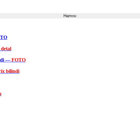
Hamısı
FOTO
 detal
əkdi —
FOTO
ix bilindi
ı