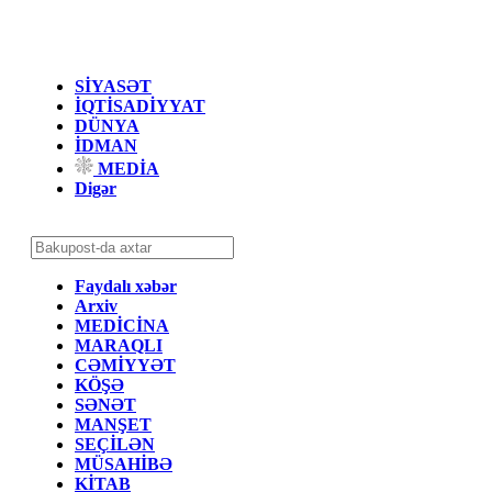
SİYASƏT
İQTİSADİYYAT
DÜNYA
İDMAN
MEDİA
Digər
Faydalı xəbər
Arxiv
MEDİCİNA
MARAQLI
CƏMİYYƏT
KÖŞƏ
SƏNƏT
MANŞET
SEÇİLƏN
MÜSAHİBƏ
KİTAB