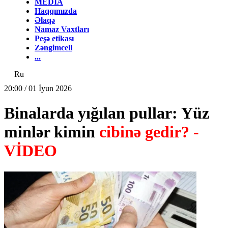
MEDİA
Haqqımızda
Əlaqə
Namaz Vaxtları
Peşə etikası
Zəngimcell
...
Ru
20:00 / 01 İyun 2026
Binalarda yığılan pullar: Yüz
minlər kimin
cibinə gedir? -
VİDEO