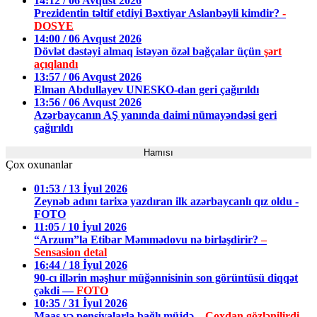
14:12 / 06 Avqust 2026
Prezidentin təltif etdiyi Bəxtiyar Aslanbəyli kimdir?
-
DOSYE
14:00 / 06 Avqust 2026
Dövlət dəstəyi almaq istəyən özəl bağçalar üçün
şərt
açıqlandı
13:57 / 06 Avqust 2026
Elman Abdullayev UNESKO-dan geri çağırıldı
13:56 / 06 Avqust 2026
Azərbaycanın AŞ yanında daimi nümayəndəsi geri
çağırıldı
Hamısı
Çox oxunanlar
01:53 / 13 İyul 2026
Zeynəb adını tarixə yazdıran ilk azərbaycanlı qız oldu -
FOTO
11:05 / 10 İyul 2026
“Arzum”la Etibar Məmmədovu nə birləşdirir?
–
Sensasion detal
16:44 / 18 İyul 2026
90-cı illərin məşhur müğənnisinin son görüntüsü diqqət
çəkdi —
FOTO
10:35 / 31 İyul 2026
Maaş və pensiyalarla bağlı müjdə –
Çoxdan gözlənilirdi,