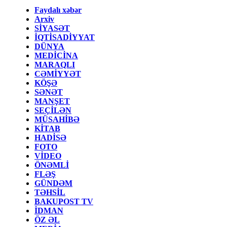
Faydalı xəbər
Arxiv
SİYASƏT
İQTİSADİYYAT
DÜNYA
MEDİCİNA
MARAQLI
CƏMİYYƏT
KÖŞƏ
SƏNƏT
MANŞET
SEÇİLƏN
MÜSAHİBƏ
KİTAB
HADİSƏ
FOTO
VİDEO
ÖNƏMLİ
FLƏŞ
GÜNDƏM
TƏHSİL
BAKUPOST TV
İDMAN
ÖZ ƏL