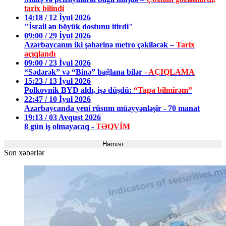
tarix bilindi
14:18 / 12 İyul 2026
"İsrail ən böyük dostunu itirdi"
09:00 / 29 İyul 2026
Azərbaycanın iki şəhərinə metro çəkiləcək –
Tarix
açıqlandı
09:00 / 23 İyul 2026
“Sədərək” və “Binə” bağlana bilər
- AÇIQLAMA
15:23 / 13 İyul 2026
Polkovnik BYD aldı, işə düşdü:
“Tapa bilmirəm”
22:47 / 10 İyul 2026
Azərbaycanda yeni rüsum müəyyənləşir - 70 manat
19:13 / 03 Avqust 2026
8 gün iş olmayacaq -
TƏQVİM
Hamısı
Son xəbərlər