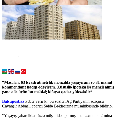
“Məsələn, 63 kvadratmetrlik mənzildə yaşayıram və 31 manat
kommendant haqqı ödəyirəm. Xüsusilə ipoteka ilə mənzil almış
gənc ailə üçün bu məbləğ kifayət qədər yüksəkdir”.
Bakupost.az
xəbər verir ki, bu sözləri Ağ Partiyanın sözçüsü
Cavanşir Abbaslı aparıcı Səidə Bəkirqızına müsahibəsində bildirib.
“Yaşayış şəhərcikləri üzrə müşahidə aparmışam. Təxminən 2 minə