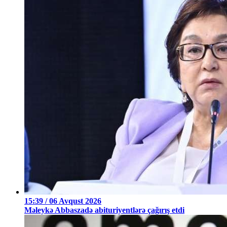
15:39 / 06 Avqust 2026
Məleykə Abbaszadə abituriyentlərə çağırış etdi