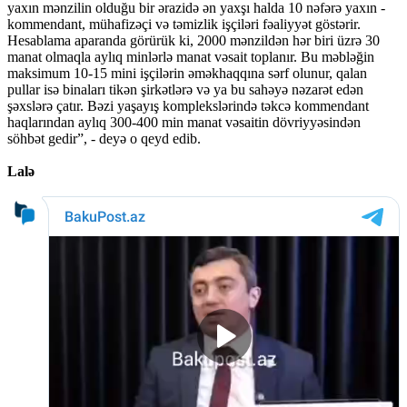
yaxın mənzilin olduğu bir ərazidə ən yaxşı halda 10 nəfərə yaxın -
kommendant, mühafizəçi və təmizlik işçiləri fəaliyyət göstərir.
Hesablama aparanda görürük ki, 2000 mənzildən hər biri üzrə 30
manat olmaqla aylıq minlərlə manat vəsait toplanır. Bu məbləğin
maksimum 10-15 mini işçilərin əməkhaqqına sərf olunur, qalan
pullar isə binaları tikən şirkətlərə və ya bu sahəyə nəzarət edən
şəxslərə çatır. Bəzi yaşayış komplekslərində təkcə kommendant
haqlarından aylıq 300-400 min manat vəsaitin dövriyyəsindən
söhbət gedir”, - deyə o qeyd edib.
Lalə