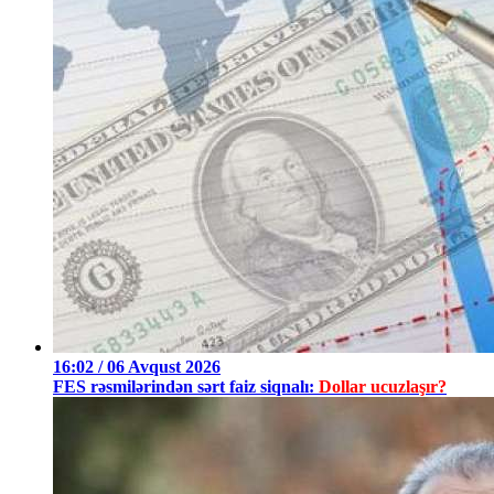
16:02 / 06 Avqust 2026
FES rəsmilərindən sərt faiz siqnalı:
Dollar ucuzlaşır?