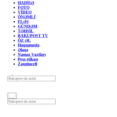
HADİSƏ
FOTO
VİDEO
ÖNƏMLİ
FLƏŞ
GÜNDƏM
TƏHSİL
BAKUPOST TV
ÖZ ƏL
Haqqımızda
Əlaqə
Namaz Vaxtları
Peşə etikası
Zəngimcell