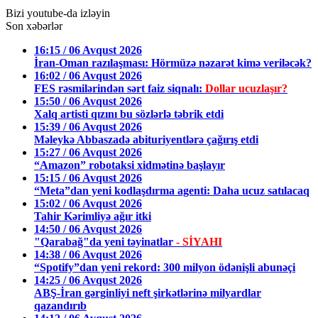
Bizi youtube-da izləyin
Son xəbərlər
16:15 / 06 Avqust 2026
İran-Oman razılaşması: Hörmüzə nəzarət kimə veriləcək?
16:02 / 06 Avqust 2026
FES rəsmilərindən sərt faiz siqnalı:
Dollar ucuzlaşır?
15:50 / 06 Avqust 2026
Xalq artisti qızını bu sözlərlə təbrik etdi
15:39 / 06 Avqust 2026
Məleykə Abbaszadə abituriyentlərə çağırış etdi
15:27 / 06 Avqust 2026
“Amazon” robotaksi xidmətinə başlayır
15:15 / 06 Avqust 2026
“Meta”dan yeni kodlaşdırma agenti: Daha ucuz satılacaq
15:02 / 06 Avqust 2026
Tahir Kərimliyə ağır itki
14:50 / 06 Avqust 2026
"Qarabağ"da yeni təyinatlar
- SİYAHI
14:38 / 06 Avqust 2026
“Spotify”dan yeni rekord: 300 milyon ödənişli abunəçi
14:25 / 06 Avqust 2026
ABŞ-İran gərginliyi neft şirkətlərinə milyardlar
qazandırıb