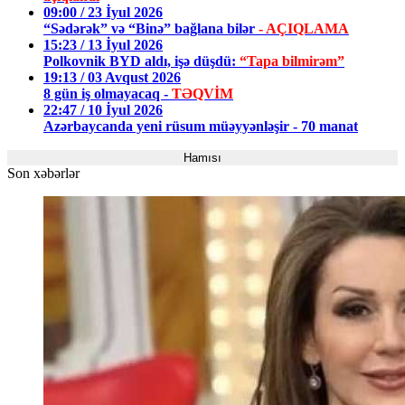
09:00 / 23 İyul 2026
“Sədərək” və “Binə” bağlana bilər
- AÇIQLAMA
15:23 / 13 İyul 2026
Polkovnik BYD aldı, işə düşdü:
“Tapa bilmirəm”
19:13 / 03 Avqust 2026
8 gün iş olmayacaq -
TƏQVİM
22:47 / 10 İyul 2026
Azərbaycanda yeni rüsum müəyyənləşir - 70 manat
Hamısı
Son xəbərlər