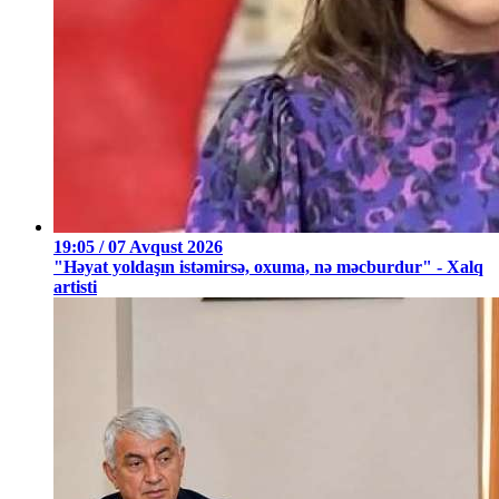
19:05 / 07 Avqust 2026
"Həyat yoldaşın istəmirsə, oxuma, nə məcburdur" - Xalq
artisti