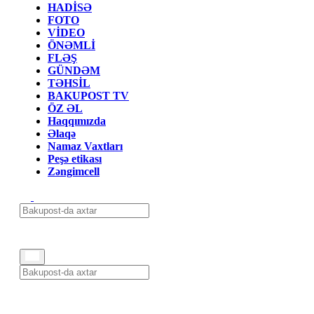
HADİSƏ
FOTO
VİDEO
ÖNƏMLİ
FLƏŞ
GÜNDƏM
TƏHSİL
BAKUPOST TV
ÖZ ƏL
Haqqımızda
Əlaqə
Namaz Vaxtları
Peşə etikası
Zəngimcell