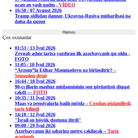
uçan ən yaşlı qadın
- VİDEO
16:50 / 07 Avqust 2026
Tramp sülhdən danışır, Ukrayna-Rusiya müharibəsi isə
daha da qızışır
Hamısı
Çox oxunanlar
01:53 / 13 İyul 2026
Zeynəb adını tarixə yazdıran ilk azərbaycanlı qız oldu -
FOTO
11:05 / 10 İyul 2026
“Arzum”la Etibar Məmmədovu nə birləşdirir?
–
Sensasion detal
16:44 / 18 İyul 2026
90-cı illərin məşhur müğənnisinin son görüntüsü diqqət
çəkdi —
FOTO
10:35 / 31 İyul 2026
Maaş və pensiyalarla bağlı müjdə –
Çoxdan gözlənilirdi,
tarix bilindi
14:18 / 12 İyul 2026
"İsrail ən böyük dostunu itirdi"
09:00 / 29 İyul 2026
Azərbaycanın iki şəhərinə metro çəkiləcək –
Tarix
açıqlandı