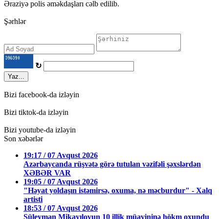
Əraziyə polis əməkdaşları cəlb edilib.
Şərhlər
↻
Yaz...
Bizi facebook-da izləyin
Bizi tiktok-da izləyin
Bizi youtube-da izləyin
Son xəbərlər
19:17 / 07 Avqust 2026
Azərbaycanda rüşvətə görə tutulan vəzifəli şəxslərdən
XƏBƏR VAR
19:05 / 07 Avqust 2026
"Həyat yoldaşın istəmirsə, oxuma, nə məcburdur" - Xalq
artisti
18:53 / 07 Avqust 2026
Süleyman Mikayılovun 10 illik müavininə hökm oxundu