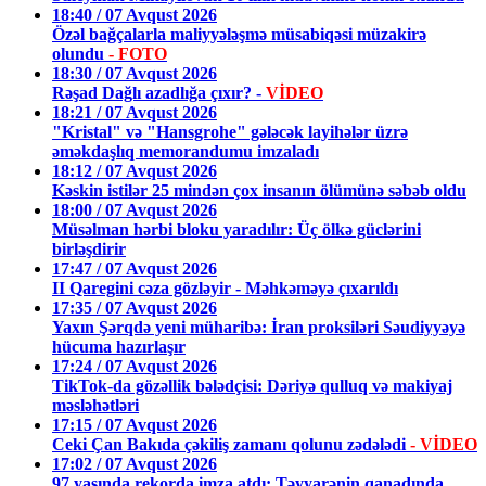
18:40 / 07 Avqust 2026
Özəl bağçalarla maliyyələşmə müsabiqəsi müzakirə
olundu
- FOTO
18:30 / 07 Avqust 2026
Rəşad Dağlı azadlığa çıxır? -
VİDEO
18:21 / 07 Avqust 2026
"Kristal" və "Hansgrohe" gələcək layihələr üzrə
əməkdaşlıq memorandumu imzaladı
18:12 / 07 Avqust 2026
Kəskin istilər 25 mindən çox insanın ölümünə səbəb oldu
18:00 / 07 Avqust 2026
Müsəlman hərbi bloku yaradılır: Üç ölkə güclərini
birləşdirir
17:47 / 07 Avqust 2026
II Qaregini cəza gözləyir - Məhkəməyə çıxarıldı
17:35 / 07 Avqust 2026
Yaxın Şərqdə yeni müharibə: İran proksiləri Səudiyyəyə
hücuma hazırlaşır
17:24 / 07 Avqust 2026
TikTok-da gözəllik bələdçisi: Dəriyə qulluq və makiyaj
məsləhətləri
17:15 / 07 Avqust 2026
Ceki Çan Bakıda çəkiliş zamanı qolunu zədələdi
- VİDEO
17:02 / 07 Avqust 2026
97 yaşında rekorda imza atdı: Təyyarənin qanadında