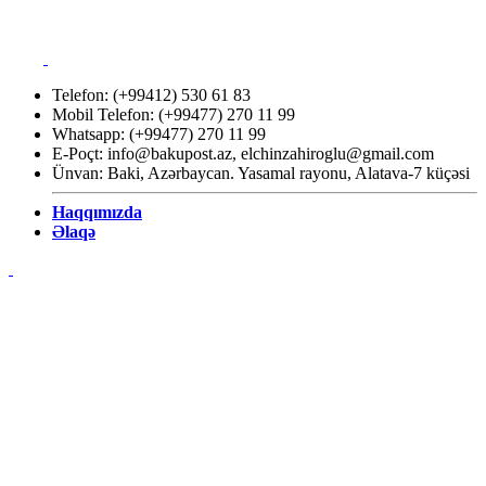
Telefon: (+99412) 530 61 83
Mobil Telefon: (+99477) 270 11 99
Whatsapp: (+99477) 270 11 99
E-Poçt:
info@bakupost.az
,
elchinzahiroglu@gmail.com
Ünvan: Baki, Azərbaycan. Yasamal rayonu, Alatava-7 küçəsi
Haqqımızda
Əlaqə