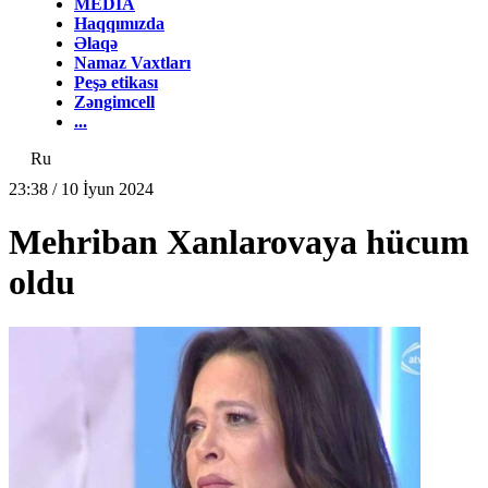
MEDİA
Haqqımızda
Əlaqə
Namaz Vaxtları
Peşə etikası
Zəngimcell
...
Ru
23:38 / 10 İyun 2024
Mehriban Xanlarovaya hücum
oldu