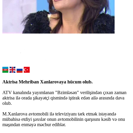
Aktrisa Mehriban Xanlarovaya hücum olub.
ATV kanalında yayımlanan "Bzimləsən" verilişindən çıxan zaman
aktrisa ilə orada şikayətçi qismində iştirak edən ailə arasında dava
olub.
M.Xanlarova avtomobili ilə televiziyanı tərk etmək istəyəndə
mübahisə etdiyi şəxslər onun avtomobilinin qarşısını kəsib və onu
maşından enməyə məcbur ediblər.