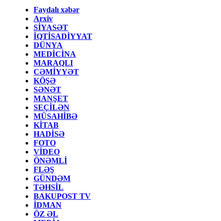
Faydalı xəbər
Arxiv
SİYASƏT
İQTİSADİYYAT
DÜNYA
MEDİCİNA
MARAQLI
CƏMİYYƏT
KÖŞƏ
SƏNƏT
MANŞET
SEÇİLƏN
MÜSAHİBƏ
KİTAB
HADİSƏ
FOTO
VİDEO
ÖNƏMLİ
FLƏŞ
GÜNDƏM
TƏHSİL
BAKUPOST TV
İDMAN
ÖZ ƏL