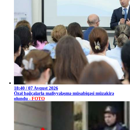
18:40 / 07 Avqust 2026
Özəl bağçalarla maliyyələşmə müsabiqəsi müzakirə
olundu
- FOTO