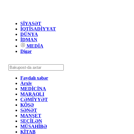
SİYASƏT
İQTİSADİYYAT
DÜNYA
İDMAN
MEDİA
Digər
Faydalı xəbər
Arxiv
MEDİCİNA
MARAQLI
CƏMİYYƏT
KÖŞƏ
SƏNƏT
MANŞET
SEÇİLƏN
MÜSAHİBƏ
KİTAB