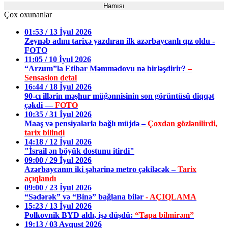
Hamısı
Çox oxunanlar
01:53 / 13 İyul 2026
Zeynəb adını tarixə yazdıran ilk azərbaycanlı qız oldu -
FOTO
11:05 / 10 İyul 2026
“Arzum”la Etibar Məmmədovu nə birləşdirir?
–
Sensasion detal
16:44 / 18 İyul 2026
90-cı illərin məşhur müğənnisinin son görüntüsü diqqət
çəkdi —
FOTO
10:35 / 31 İyul 2026
Maaş və pensiyalarla bağlı müjdə –
Çoxdan gözlənilirdi,
tarix bilindi
14:18 / 12 İyul 2026
"İsrail ən böyük dostunu itirdi"
09:00 / 29 İyul 2026
Azərbaycanın iki şəhərinə metro çəkiləcək –
Tarix
açıqlandı
09:00 / 23 İyul 2026
“Sədərək” və “Binə” bağlana bilər
- AÇIQLAMA
15:23 / 13 İyul 2026
Polkovnik BYD aldı, işə düşdü:
“Tapa bilmirəm”
19:13 / 03 Avqust 2026