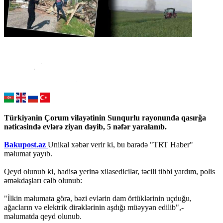
Türkiyənin Çorum vilayətinin Sunqurlu rayonunda qasırğa
nəticəsində evlərə ziyan dəyib, 5 nəfər yaralanıb.
Bakupost.az
Unikal xəbər verir ki, bu barədə "TRT Haber"
məlumat yayıb.
Qeyd olunub ki, hadisə yerinə xilasedicilər, təcili tibbi yardım, polis
əməkdaşları cəlb olunub:
"İlkin məlumata görə, bəzi evlərin dam örtüklərinin uçduğu,
ağacların və elektrik dirəklərinin aşdığı müəyyən edilib",-
məlumatda qeyd olunub.