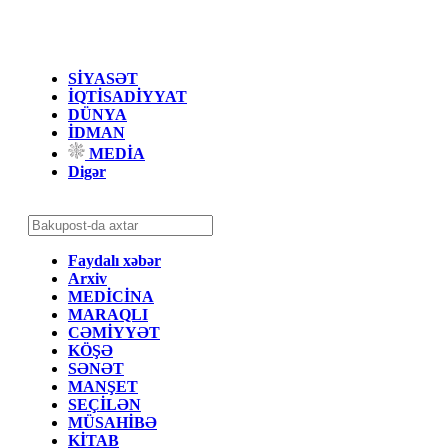
SİYASƏT
İQTİSADİYYAT
DÜNYA
İDMAN
MEDİA
Digər
Faydalı xəbər
Arxiv
MEDİCİNA
MARAQLI
CƏMİYYƏT
KÖŞƏ
SƏNƏT
MANŞET
SEÇİLƏN
MÜSAHİBƏ
KİTAB