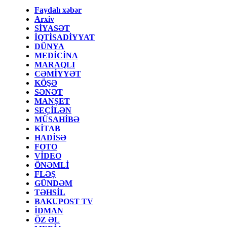
Faydalı xəbər
Arxiv
SİYASƏT
İQTİSADİYYAT
DÜNYA
MEDİCİNA
MARAQLI
CƏMİYYƏT
KÖŞƏ
SƏNƏT
MANŞET
SEÇİLƏN
MÜSAHİBƏ
KİTAB
HADİSƏ
FOTO
VİDEO
ÖNƏMLİ
FLƏŞ
GÜNDƏM
TƏHSİL
BAKUPOST TV
İDMAN
ÖZ ƏL