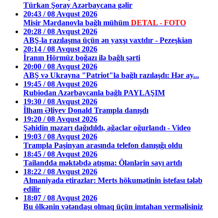
Türkan Şoray Azərbaycana gəlir
20:43 / 08 Avqust 2026
Misir Mərdanovla bağlı mühüm
DETAL - FOTO
20:28 / 08 Avqust 2026
ABŞ-la razılaşma üçün ən yaxşı vaxtdır - Pezeşkian
20:14 / 08 Avqust 2026
İranın Hörmüz boğazı ilə bağlı şərti
20:00 / 08 Avqust 2026
ABŞ və Ukrayna "Patriot"la bağlı razılaşdı: Hər ay...
19:45 / 08 Avqust 2026
Rubiodan Azərbaycanla bağlı PAYLAŞIM
19:30 / 08 Avqust 2026
İlham Əliyev Donald Trampla danışdı
19:20 / 08 Avqust 2026
Şəhidin məzarı dağıdıldı, ağaclar oğurlandı - Video
19:03 / 08 Avqust 2026
Trampla Paşinyan arasında telefon danışığı oldu
18:45 / 08 Avqust 2026
Tailandda məktəbdə atışma: Ölənlərin sayı artdı
18:22 / 08 Avqust 2026
Almaniyada etirazlar: Merts hökumətinin istefası tələb
edilir
18:07 / 08 Avqust 2026
Bu ölkənin vətəndaşı olmaq üçün imtahan verməlisiniz