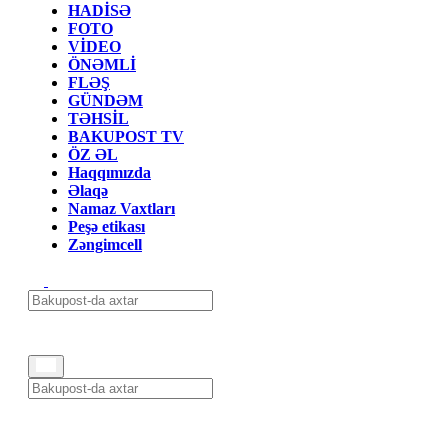
HADİSƏ
FOTO
VİDEO
ÖNƏMLİ
FLƏŞ
GÜNDƏM
TƏHSİL
BAKUPOST TV
ÖZ ƏL
Haqqımızda
Əlaqə
Namaz Vaxtları
Peşə etikası
Zəngimcell