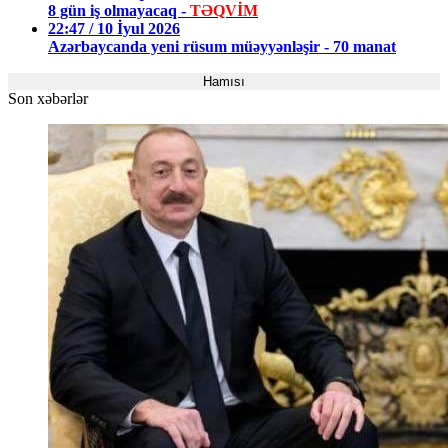
8 gün iş olmayacaq -
TƏQVİM
22:47 / 10 İyul 2026
Azərbaycanda yeni rüsum müəyyənləşir - 70 manat
Hamısı
Son xəbərlər