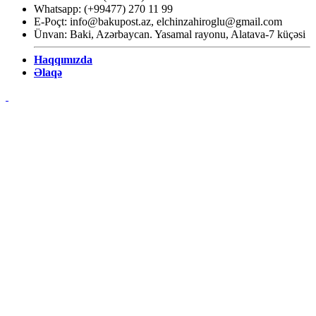
Whatsapp: (+99477) 270 11 99
E-Poçt:
info@bakupost.az
,
elchinzahiroglu@gmail.com
Ünvan: Baki, Azərbaycan. Yasamal rayonu, Alatava-7 küçəsi
Haqqımızda
Əlaqə