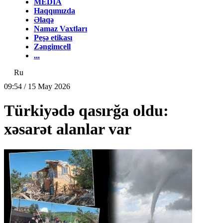
MEDİA
Haqqımızda
Əlaqə
Namaz Vaxtları
Peşə etikası
Zəngimcell
...
Ru
09:54 / 15 May 2026
Türkiyədə qasırğa oldu:
xəsarət alanlar var