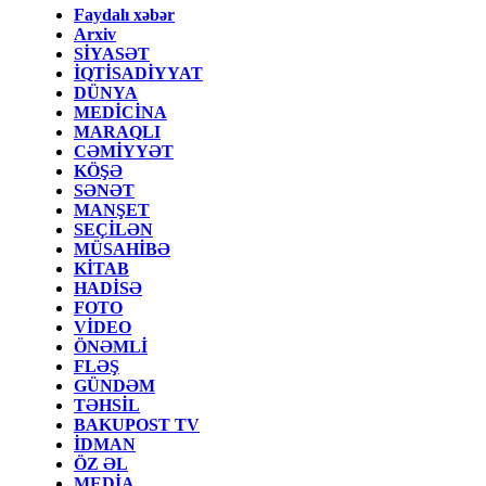
Faydalı xəbər
Arxiv
SİYASƏT
İQTİSADİYYAT
DÜNYA
MEDİCİNA
MARAQLI
CƏMİYYƏT
KÖŞƏ
SƏNƏT
MANŞET
SEÇİLƏN
MÜSAHİBƏ
KİTAB
HADİSƏ
FOTO
VİDEO
ÖNƏMLİ
FLƏŞ
GÜNDƏM
TƏHSİL
BAKUPOST TV
İDMAN
ÖZ ƏL
MEDİA