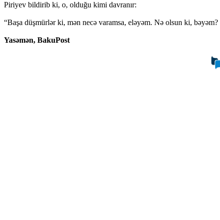
Piriyev bildirib ki, o, olduğu kimi davranır:
“Başa düşmürlər ki, mən necə varamsa, eləyəm. Nə olsun ki, bəyə
Yasəmən, BakuPost