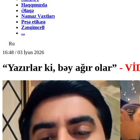
Haqqımızda
Əlaqə
Namaz Vaxtları
Peşə etikası
Zəngimcell
...
Ru
16:48 / 03 İyun 2026
“Yazırlar ki, bəy ağır olar”
- V