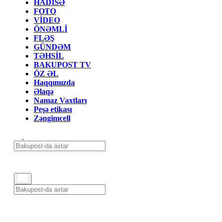
HADİSƏ
FOTO
VİDEO
ÖNƏMLİ
FLƏŞ
GÜNDƏM
TƏHSİL
BAKUPOST TV
ÖZ ƏL
Haqqımızda
Əlaqə
Namaz Vaxtları
Peşə etikası
Zəngimcell