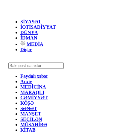
SİYASƏT
İQTİSADİYYAT
DÜNYA
İDMAN
MEDİA
Digər
Faydalı xəbər
Arxiv
MEDİCİNA
MARAQLI
CƏMİYYƏT
KÖŞƏ
SƏNƏT
MANŞET
SEÇİLƏN
MÜSAHİBƏ
KİTAB