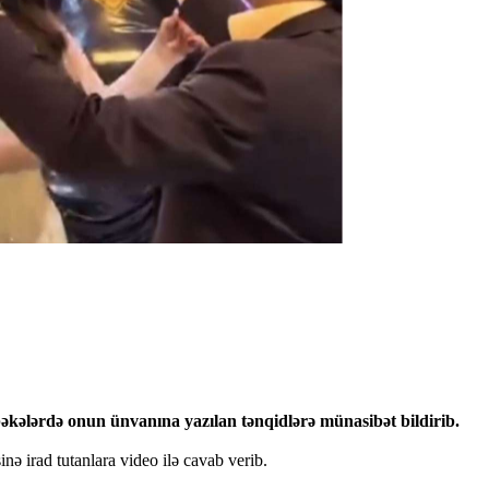
əkələrdə onun ünvanına yazılan tənqidlərə münasibət bildirib.
nə irad tutanlara video ilə cavab verib.