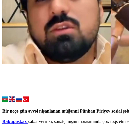
Bir neçə gün əvvəl nişanlanan müğənni Pünhan Piriyev sosial şəb
Bakupost.az
xəbər verir ki, sənətçi nişan mərasimində çox rəqs etməsi