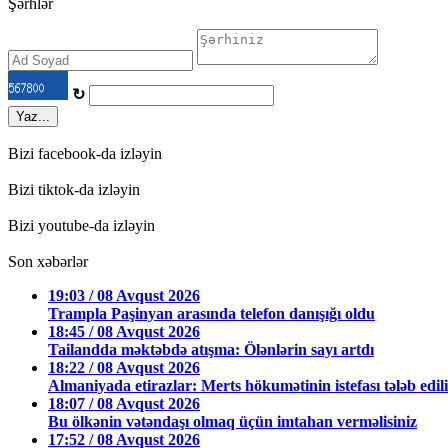
Şərhlər
↻
Yaz...
Bizi facebook-da izləyin
Bizi tiktok-da izləyin
Bizi youtube-da izləyin
Son xəbərlər
19:03 / 08 Avqust 2026
Trampla Paşinyan arasında telefon danışığı oldu
18:45 / 08 Avqust 2026
Tailandda məktəbdə atışma: Ölənlərin sayı artdı
18:22 / 08 Avqust 2026
Almaniyada etirazlar: Merts hökumətinin istefası tələb edil
18:07 / 08 Avqust 2026
Bu ölkənin vətəndaşı olmaq üçün imtahan verməlisiniz
17:52 / 08 Avqust 2026