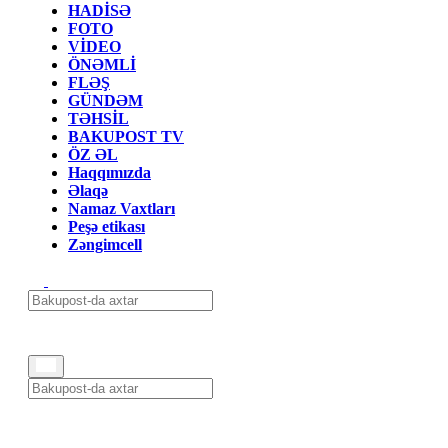
HADİSƏ
FOTO
VİDEO
ÖNƏMLİ
FLƏŞ
GÜNDƏM
TƏHSİL
BAKUPOST TV
ÖZ ƏL
Haqqımızda
Əlaqə
Namaz Vaxtları
Peşə etikası
Zəngimcell