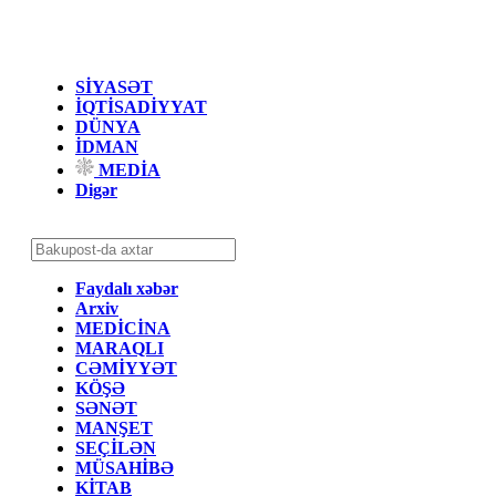
SİYASƏT
İQTİSADİYYAT
DÜNYA
İDMAN
MEDİA
Digər
Faydalı xəbər
Arxiv
MEDİCİNA
MARAQLI
CƏMİYYƏT
KÖŞƏ
SƏNƏT
MANŞET
SEÇİLƏN
MÜSAHİBƏ
KİTAB