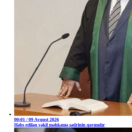
00:01 / 09 Avqust 2026
Həbs edilən vəkil məhkəmə sədrinin qayınıdır