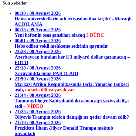
Son xəbərlər
00:30 / 09 Avqust 2026
Hansı universitetlərin adı ixtisasdan önə keçib? - Maraqlı
AÇIQLAMA
00:15 / 09 Avqust 2026
Yeni həftənin əsas şanslıları olacaq
3 BÜRC
00:01 / 09 Avqust 2026
Həbs edilən vəkil məhkəmə sədrinin qayınıdır
23:28 / 08 Avqust 2026
Azərbaycan bundan hər il 3 milyard dollar qazanacaq –
FOTO
22:18 / 08 Avqust 2026
Xocavənddə mina PARTLADI
21:59 / 08 Avqust 2026
Mərkəzi Afrika Respublikasında faciə: Yanacaq tankeri
aşdı,
onlarla ölü və yaralı var
21:44 / 08 Avqust 2026
Tanınmış bloger Sabirabaddakı acınacaqlı vəziyyəti ifşa
etdi –
VİDEO
21:25 / 08 Avqust 2026
Əliyevlə Trampın telefon danışığı nə qədər davam edib?
21:19 / 08 Avqust 2026
Prezident İlham Əliyev Donald Trampa məktub
ünvanladı