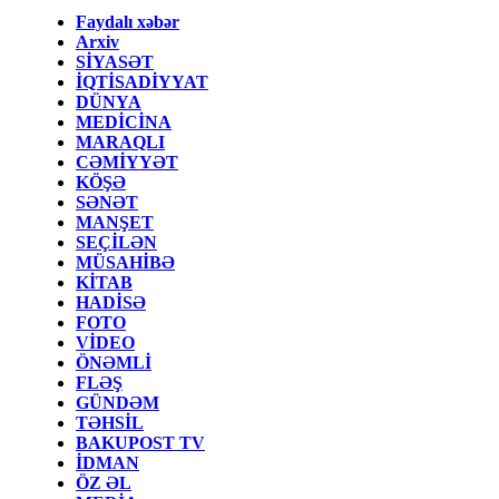
Faydalı xəbər
Arxiv
SİYASƏT
İQTİSADİYYAT
DÜNYA
MEDİCİNA
MARAQLI
CƏMİYYƏT
KÖŞƏ
SƏNƏT
MANŞET
SEÇİLƏN
MÜSAHİBƏ
KİTAB
HADİSƏ
FOTO
VİDEO
ÖNƏMLİ
FLƏŞ
GÜNDƏM
TƏHSİL
BAKUPOST TV
İDMAN
ÖZ ƏL