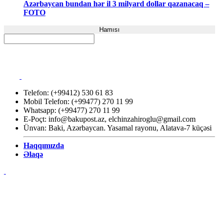
Azərbaycan bundan hər il 3 milyard dollar qazanacaq –
FOTO
Hamısı
Telefon: (+99412) 530 61 83
Mobil Telefon: (+99477) 270 11 99
Whatsapp: (+99477) 270 11 99
E-Poçt:
info@bakupost.az
,
elchinzahiroglu@gmail.com
Ünvan: Baki, Azərbaycan. Yasamal rayonu, Alatava-7 küçəsi
Haqqımızda
Əlaqə