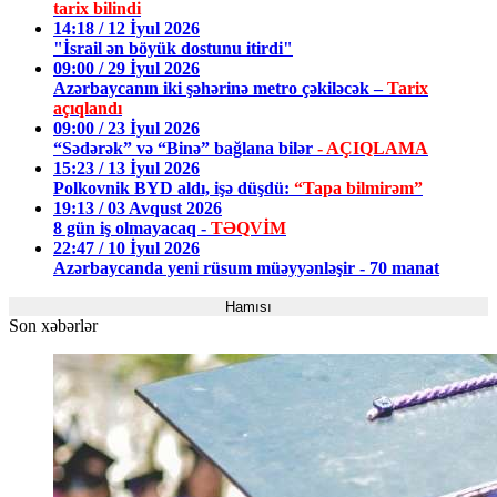
tarix bilindi
14:18 / 12 İyul 2026
"İsrail ən böyük dostunu itirdi"
09:00 / 29 İyul 2026
Azərbaycanın iki şəhərinə metro çəkiləcək –
Tarix
açıqlandı
09:00 / 23 İyul 2026
“Sədərək” və “Binə” bağlana bilər
- AÇIQLAMA
15:23 / 13 İyul 2026
Polkovnik BYD aldı, işə düşdü:
“Tapa bilmirəm”
19:13 / 03 Avqust 2026
8 gün iş olmayacaq -
TƏQVİM
22:47 / 10 İyul 2026
Azərbaycanda yeni rüsum müəyyənləşir - 70 manat
Hamısı
Son xəbərlər