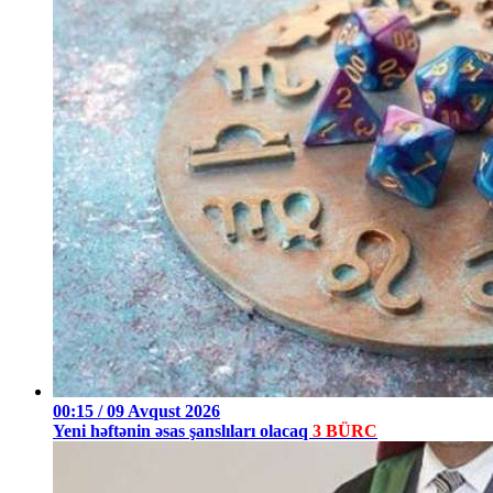
00:15 / 09 Avqust 2026
Yeni həftənin əsas şanslıları olacaq
3 BÜRC