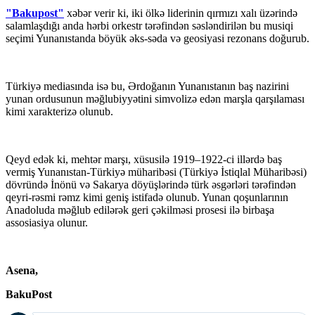
"Bakupost"
xəbər verir ki, iki ölkə liderinin qırmızı xalı üzərində
salamlaşdığı anda hərbi orkestr tərəfindən səsləndirilən bu musiqi
seçimi Yunanıstanda böyük əks-səda və geosiyasi rezonans doğurub.
Türkiyə mediasında isə bu, Ərdoğanın Yunanıstanın baş nazirini
yunan ordusunun məğlubiyyətini simvolizə edən marşla qarşılaması
kimi xarakterizə olunub.
Qeyd edək ki, mehtər marşı, xüsusilə 1919–1922-ci illərdə baş
vermiş Yunanıstan-Türkiyə müharibəsi (Türkiyə İstiqlal Müharibəsi)
dövründə İnönü və Sakarya döyüşlərində türk əsgərləri tərəfindən
qeyri-rəsmi rəmz kimi geniş istifadə olunub. Yunan qoşunlarının
Anadoluda məğlub edilərək geri çəkilməsi prosesi ilə birbaşa
assosiasiya olunur.
Asena,
BakuPost