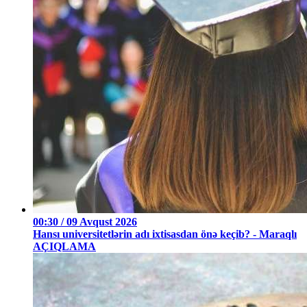
00:30 / 09 Avqust 2026
Hansı universitetlərin adı ixtisasdan önə keçib? - Maraqlı
AÇIQLAMA