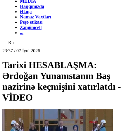
MEDİA
Haqqımızda
Əlaqə
Namaz Vaxtları
Peşə etikası
Zəngimcell
...
Ru
23:37 / 07 İyul 2026
Tarixi HESABLAŞMA:
Ərdoğan Yunanıstanın Baş
nazirinə keçmişini xatırlatdı -
VİDEO