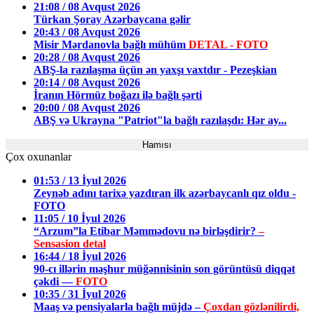
21:08 / 08 Avqust 2026
Türkan Şoray Azərbaycana gəlir
20:43 / 08 Avqust 2026
Misir Mərdanovla bağlı mühüm
DETAL - FOTO
20:28 / 08 Avqust 2026
ABŞ-la razılaşma üçün ən yaxşı vaxtdır - Pezeşkian
20:14 / 08 Avqust 2026
İranın Hörmüz boğazı ilə bağlı şərti
20:00 / 08 Avqust 2026
ABŞ və Ukrayna "Patriot"la bağlı razılaşdı: Hər ay...
Hamısı
Çox oxunanlar
01:53 / 13 İyul 2026
Zeynəb adını tarixə yazdıran ilk azərbaycanlı qız oldu -
FOTO
11:05 / 10 İyul 2026
“Arzum”la Etibar Məmmədovu nə birləşdirir?
–
Sensasion detal
16:44 / 18 İyul 2026
90-cı illərin məşhur müğənnisinin son görüntüsü diqqət
çəkdi —
FOTO
10:35 / 31 İyul 2026
Maaş və pensiyalarla bağlı müjdə –
Çoxdan gözlənilirdi,