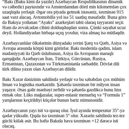
“Bakı (Baku kimi də yazılır) Azərbaycan Respublikasının dinamik
və cəlbedici paytaxtıdır və Amsterdamdan dörd min kilometrdən çox
uzaqlıqda yerləşir. Əgər ora piyada getmək istəsəniz, təxminən 915
saat vaxt alacaq. Avtomobillə yol isə 51 saatlıq məsafədir. Buna görə
də Bakıya yollanan “Ayaks” azarkeşləri təbii olaraq təyyarəni seçir.
Həm də əvvəlcədən cibini dolduqduqdan sonra. Çünki səyahət ucuz
deyil. Hollandiyadan birbaşa uçuş yoxdur, viza almaq isə mütləqdir.
Azərbaycanlılar ölkələrinin dünyadakı yerini Şərq və Qərb, Asiya və
Avropa arasında körpü kimi görürlər. Bakı modernlə qədim, islam
mədəniyyəti ilə Qərb üslubunun, Asiya ilə Avropanın maraqlı
qarışığıdır. Azərbaycan İran, Türkiyə, Gürcüstan, Rusiya,
Ermənistan, Qazaxıstan və Türkmənistanla sərhəddir. Dövlət dili
türk dilinə yaxın olan Azərbaycan dilidir.
Bakı Xəzər dənizinin sahilində yerləşir və bu səbəbdən çox mühüm
liman və logistika mərkəzidir. Şəhərdə təxminən bir milyon insan
yaşayır. Əsas gəlir mənbəyi neftdir və şəhərdə gəzdikcə bunu hiss
etmək olur. Lüks mağazalar, super-müasir memarlıq və “Formula 1”
yarışlarının keçirildiyi küçələr bunun bariz nümunəsidir.
Azərbaycanın yayı isti və quraq olur. İyul ayında temperatur 35°-yə
qədər yüksəlir. Qışda isə təxminən 5° olur. Xəzərin sahilində tez-tez
güclü külək əsir. Bu həftə Bakıda hava təxminən +12 dərəcə isti
olacaq.