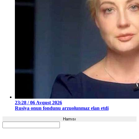
23:28 / 06 Avqust 2026
Rusiya onun fondunu arzuolunmaz elan etdi
Hamısı