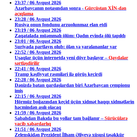
23:37 / 06 Avqust 2026
Azərbaycanın notasından sonra -
Gürcüstan XİN-dən
açıqlama
23:28 / 06 Avqust 2026
Rusiya onun fondunu arzuolunmaz elan etdi
23:19 / 06 Avqust 2026
Zaqatalada müəmmalı ölüm: Qadın evində ölü tapıldı
23:01 / 06 Avqust 2026
Suriyada partlayış olub: ölən və yaralananlar var
22:52 / 06 Avqust 2026
Uşaqlar üçün internetdə yeni dövr başlayır –
Qaydalar
sərtləşdirilir
22:41 / 06 Avqust 2026
Tramp kəşfiyyat rəsmiləri ilə görüş keçirdi
22:28 / 06 Avqust 2026
Dənizdə batan qardaşlardan biri Azərbaycan çempionu
imiş
22:15 / 06 Avqust 2026
Hörmüz boğazından keçid üçün xidmət haqqı xidmətlərin
həcmindən asılı olacaq
21:59 / 06 Avqust 2026
Sabahdan Bakıda bu yollar tam bağlanır –
Sürücülərə
vacib xəbərdarlıq
21:51 / 06 Avqust 2026
Zelenskidən Prezident İlham Əliyevə xüsusi təşəkkür