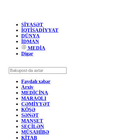
SİYASƏT
İQTİSADİYYAT
DÜNYA
İDMAN
MEDİA
Digər
Faydalı xəbər
Arxiv
MEDİCİNA
MARAQLI
CƏMİYYƏT
KÖŞƏ
SƏNƏT
MANŞET
SEÇİLƏN
MÜSAHİBƏ
KİTAB