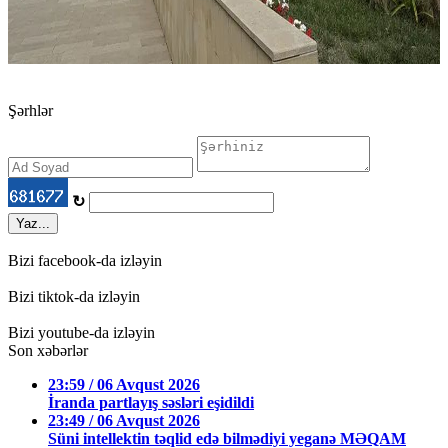
Şərhlər
↻
Yaz...
Bizi facebook-da izləyin
Bizi tiktok-da izləyin
Bizi youtube-da izləyin
Son xəbərlər
23:59 / 06 Avqust 2026
İranda partlayış səsləri eşidildi
23:49 / 06 Avqust 2026
Süni intellektin təqlid edə bilmədiyi yeganə MƏQAM