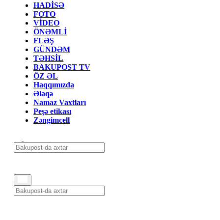
HADİSƏ
FOTO
VİDEO
ÖNƏMLİ
FLƏŞ
GÜNDƏM
TƏHSİL
BAKUPOST TV
ÖZ ƏL
Haqqımızda
Əlaqə
Namaz Vaxtları
Peşə etikası
Zəngimcell