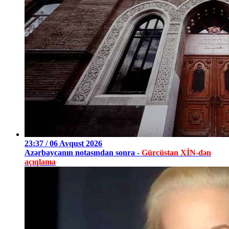
23:37 / 06 Avqust 2026
Azərbaycanın notasından sonra -
Gürcüstan XİN-dən
açıqlama