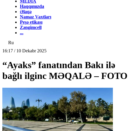
MEDİA
Haqqımızda
Əlaqə
Namaz Vaxtları
Peşə etikası
Zəngimcell
...
Ru
16:17 / 10 Dekabr 2025
“Ayaks” fanatından Bakı ilə
bağlı ilginc MƏQALƏ – FOTO