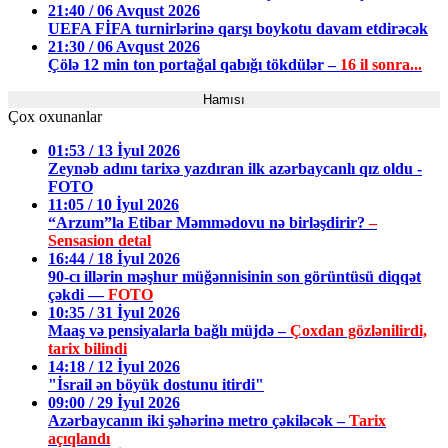
21:40 / 06 Avqust 2026
UEFA FİFA turnirlərinə qarşı boykotu davam etdirəcək
21:30 / 06 Avqust 2026
Çölə 12 min ton portağal qabığı tökdülər –
16 il sonra...
Hamısı
Çox oxunanlar
01:53 / 13 İyul 2026
Zeynəb adını tarixə yazdıran ilk azərbaycanlı qız oldu -
FOTO
11:05 / 10 İyul 2026
“Arzum”la Etibar Məmmədovu nə birləşdirir?
–
Sensasion detal
16:44 / 18 İyul 2026
90-cı illərin məşhur müğənnisinin son görüntüsü diqqət
çəkdi —
FOTO
10:35 / 31 İyul 2026
Maaş və pensiyalarla bağlı müjdə –
Çoxdan gözlənilirdi,
tarix bilindi
14:18 / 12 İyul 2026
"İsrail ən böyük dostunu itirdi"
09:00 / 29 İyul 2026
Azərbaycanın iki şəhərinə metro çəkiləcək –
Tarix
açıqlandı