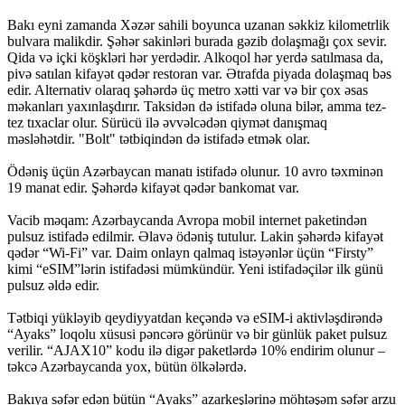
Bakı eyni zamanda Xəzər sahili boyunca uzanan səkkiz kilometrlik
bulvara malikdir. Şəhər sakinləri burada gəzib dolaşmağı çox sevir.
Qida və içki köşkləri hər yerdədir. Alkoqol hər yerdə satılmasa da,
pivə satılan kifayət qədər restoran var. Ətrafda piyada dolaşmaq bəs
edir. Alternativ olaraq şəhərdə üç metro xətti var və bir çox əsas
məkanları yaxınlaşdırır. Taksidən də istifadə oluna bilər, amma tez-
tez tıxaclar olur. Sürücü ilə əvvəlcədən qiymət danışmaq
məsləhətdir. "Bolt" tətbiqindən də istifadə etmək olar.
Ödəniş üçün Azərbaycan manatı istifadə olunur. 10 avro təxminən
19 manat edir. Şəhərdə kifayət qədər bankomat var.
Vacib məqam: Azərbaycanda Avropa mobil internet paketindən
pulsuz istifadə edilmir. Əlavə ödəniş tutulur. Lakin şəhərdə kifayət
qədər “Wi-Fi” var. Daim onlayn qalmaq istəyənlər üçün “Firsty”
kimi “eSIM”lərin istifadəsi mümkündür. Yeni istifadəçilər ilk günü
pulsuz əldə edir.
Tətbiqi yükləyib qeydiyyatdan keçəndə və eSIM-i aktivləşdirəndə
“Ayaks” loqolu xüsusi pəncərə görünür və bir günlük paket pulsuz
verilir. “AJAX10” kodu ilə digər paketlərdə 10% endirim olunur –
təkcə Azərbaycanda yox, bütün ölkələrdə.
Bakıya səfər edən bütün “Ayaks” azarkeşlərinə möhtəşəm səfər arzu