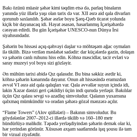
Bakı özünü müasir şəhər kimi təqdim etsə də, parlaq binaların
yanında yüz illərlə yaşı olan tarix də var. XII əsrə aid qala divarları
qorunub saxlanılıb. Şəhər əsrlər boyu Şərq-Qərb ticarət yolunda
kiçik bir dayanacaq idi. Həyat əsasən, hasarlanmış İçərişəhərdə
cərəyan edirdi. Bu gün İçərişəhər UNESCO-nun Dünya İrsi
siyahısındadır.
Şəhərin bu hissəsi açıq-qəhvəyi daşlar və möhtəşəm ağac oymaları
ilə tikilib. Bizə verilən məsləhət sadədir: dar küçələrdə gəzin, dolaşın
və şəhərin canlı ruhunu hiss edin. Köhnə məscidlər, tacir evləri və
saray muzeyi yol boyu sizi gözləyir.
Ən mühüm tarixi abidə Qız qalasıdır. Bu bina səkkiz əsrdir ki,
köhnə şəhərin kənarında dayanır. Onun alt hissəsində eramızdan
əvvəl VI əsrə aid qala qalıqları var. Qala əvvəllər suyun içində idi,
lakin Xəzər dənizi geri çəkildiyi üçün indi quruda yerləşir. Bakılılar
üçün Qız qalası sevgi və azadlıq simvoludur. Qalanın yuxarısına
qalxmaq mümkündür və oradan şəhərə gözəl mənzərə açılır.
“Flame Towers” (Alov qüllələri) – Bakının simvoludur. Bu
göydələnlər 2007–2012-ci illərdə tikilib və 160–180 metr
hündürlüyə malikdir. Təpədə yerləşdiyindən şəhərin demək olar ki,
hər yerindən görünür. Xüsusən axşam saatlarında işıq şousu ilə tam
bir vizual ziyafətdir.