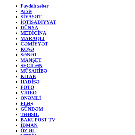
Faydalı xəbər
Arxiv
SİYASƏT
İQTİSADİYYAT
DÜNYA
MEDİCİNA
MARAQLI
CƏMİYYƏT
KÖŞƏ
SƏNƏT
MANŞET
SEÇİLƏN
MÜSAHİBƏ
KİTAB
HADİSƏ
FOTO
VİDEO
ÖNƏMLİ
FLƏŞ
GÜNDƏM
TƏHSİL
BAKUPOST TV
İDMAN
ÖZ ƏL