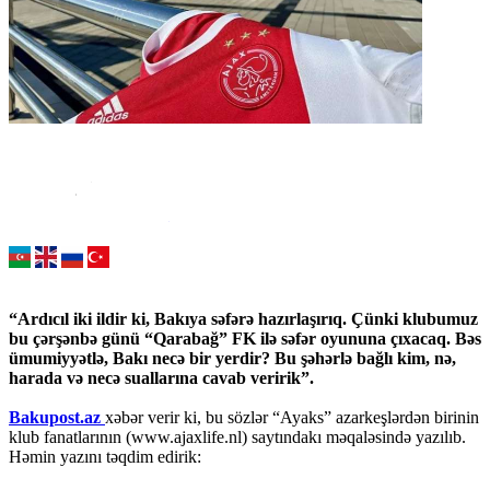
“Ardıcıl iki ildir ki, Bakıya səfərə hazırlaşırıq. Çünki klubumuz
bu çərşənbə günü “Qarabağ” FK ilə səfər oyununa çıxacaq. Bəs
ümumiyyətlə, Bakı necə bir yerdir? Bu şəhərlə bağlı kim, nə,
harada və necə suallarına cavab veririk”.
Bakupost.az
xəbər verir ki, bu sözlər “Ayaks” azarkeşlərdən birinin
klub fanatlarının (www.ajaxlife.nl) saytındakı məqaləsində yazılıb.
Həmin yazını təqdim edirik: