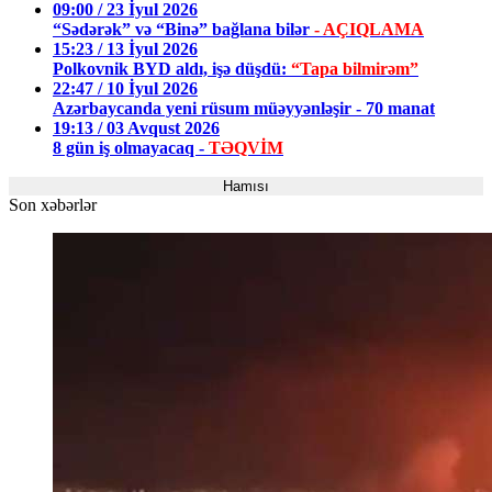
09:00 / 23 İyul 2026
“Sədərək” və “Binə” bağlana bilər
- AÇIQLAMA
15:23 / 13 İyul 2026
Polkovnik BYD aldı, işə düşdü:
“Tapa bilmirəm”
22:47 / 10 İyul 2026
Azərbaycanda yeni rüsum müəyyənləşir - 70 manat
19:13 / 03 Avqust 2026
8 gün iş olmayacaq -
TƏQVİM
Hamısı
Son xəbərlər