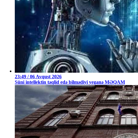
23:49 / 06 Avqust 2026
Süni intellektin təqlid edə bilmədiyi yeganə MƏQAM