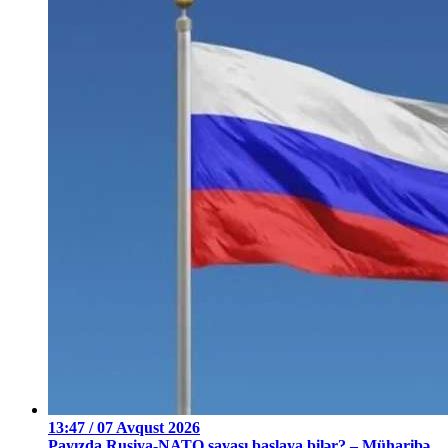
13:47 / 07 Avqust 2026
Payızda Rusiya-NATO savaşı başlaya bilər? – Müharibə