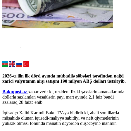
2026-cı ilin ilk dörd ayında mübadilə şöbələri tərəfindən nağd
xarici valyutanın alışı satışını 190 milyon ABŞ dolları üstələyib.
Bakupost.az
xəbər verir ki, rezident fiziki şəxslərin əmanətlərində
dollarla saxlanılan vəsaitlərin payı mart ayında 2,1 faiz bəndi
azalaraq 28 faizə enib.
İqtisadçı Xalid Kərimli Baku TV-yə bildirib ki, əhali son illərdə
müşahidə olunan iqtisadi-maliyyə sabitliyi və neft qiymətlərinin
yüksək olması fonunda manatın dəyərdən düşəcəyinə inanmır.