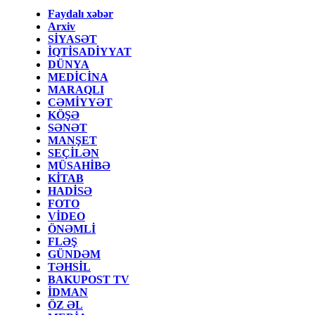
Faydalı xəbər
Arxiv
SİYASƏT
İQTİSADİYYAT
DÜNYA
MEDİCİNA
MARAQLI
CƏMİYYƏT
KÖŞƏ
SƏNƏT
MANŞET
SEÇİLƏN
MÜSAHİBƏ
KİTAB
HADİSƏ
FOTO
VİDEO
ÖNƏMLİ
FLƏŞ
GÜNDƏM
TƏHSİL
BAKUPOST TV
İDMAN
ÖZ ƏL