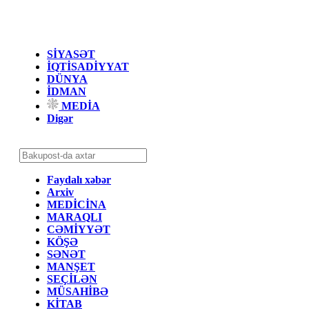
SİYASƏT
İQTİSADİYYAT
DÜNYA
İDMAN
MEDİA
Digər
Faydalı xəbər
Arxiv
MEDİCİNA
MARAQLI
CƏMİYYƏT
KÖŞƏ
SƏNƏT
MANŞET
SEÇİLƏN
MÜSAHİBƏ
KİTAB