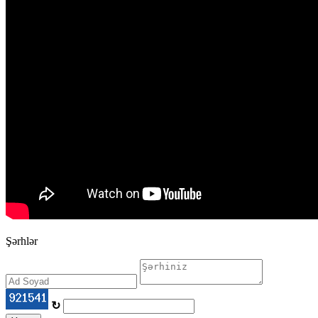
Şərhlər
↻