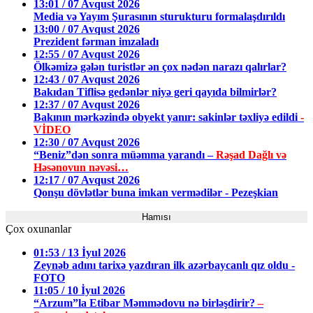
13:01 / 07 Avqust 2026
Media və Yayım Şurasının sturukturu formalaşdırıldı
13:00 / 07 Avqust 2026
Prezident fərman imzaladı
12:55 / 07 Avqust 2026
Ölkəmizə gələn turistlər ən çox nədən narazı qalırlar?
12:43 / 07 Avqust 2026
Bakıdan Tiflisə gedənlər niyə geri qayıda bilmirlər?
12:37 / 07 Avqust 2026
Bakının mərkəzində obyekt yanır: sakinlər təxliyə edildi
-
VİDEO
12:30 / 07 Avqust 2026
“Beniz”dən sonra müəmma yarandı –
Rəşad Dağlı və
Həsənovun nəvəsi…
12:17 / 07 Avqust 2026
Qonşu dövlətlər buna imkan vermədilər - Pezeşkian
Hamısı
Çox oxunanlar
01:53 / 13 İyul 2026
Zeynəb adını tarixə yazdıran ilk azərbaycanlı qız oldu -
FOTO
11:05 / 10 İyul 2026
“Arzum”la Etibar Məmmədovu nə birləşdirir?
–