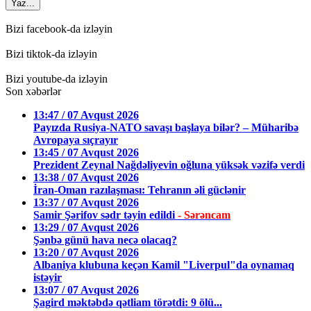
Yaz...
Bizi facebook-da izləyin
Bizi tiktok-da izləyin
Bizi youtube-da izləyin
Son xəbərlər
13:47 / 07 Avqust 2026
Payızda Rusiya-NATO savaşı başlaya bilər? – Müharibə
Avropaya sıçrayır
13:45 / 07 Avqust 2026
Prezident Zeynal Nağdəliyevin oğluna yüksək vəzifə verdi
13:38 / 07 Avqust 2026
İran-Oman razılaşması: Tehranın əli güclənir
13:37 / 07 Avqust 2026
Samir Şərifov sədr təyin edildi
- Sərəncam
13:29 / 07 Avqust 2026
Şənbə günü hava necə olacaq?
13:20 / 07 Avqust 2026
Albaniya klubuna keçən Kamil "Liverpul"da oynamaq
istəyir
13:07 / 07 Avqust 2026
Şagird məktəbdə qətliam törətdi: 9 ölü...