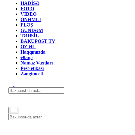
HADİSƏ
FOTO
VİDEO
ÖNƏMLİ
FLƏŞ
GÜNDƏM
TƏHSİL
BAKUPOST TV
ÖZ ƏL
Haqqımızda
Əlaqə
Namaz Vaxtları
Peşə etikası
Zəngimcell