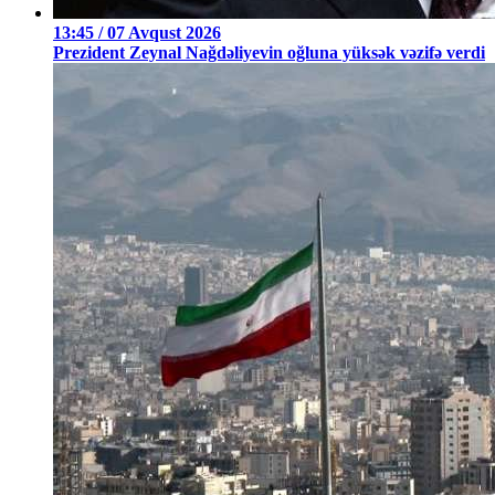
13:45 / 07 Avqust 2026
Prezident Zeynal Nağdəliyevin oğluna yüksək vəzifə verdi