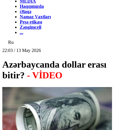
MEDİA
Haqqımızda
Əlaqə
Namaz Vaxtları
Peşə etikası
Zəngimcell
...
Ru
22:03 / 13 May 2026
Azərbaycanda dollar erası
bitir?
- VİDEO