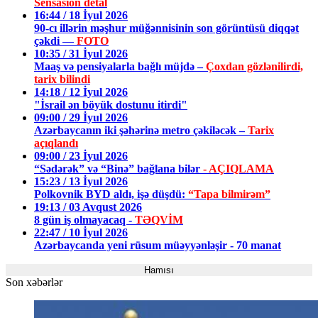
Sensasion detal
16:44 / 18 İyul 2026
90-cı illərin məşhur müğənnisinin son görüntüsü diqqət
çəkdi —
FOTO
10:35 / 31 İyul 2026
Maaş və pensiyalarla bağlı müjdə –
Çoxdan gözlənilirdi,
tarix bilindi
14:18 / 12 İyul 2026
"İsrail ən böyük dostunu itirdi"
09:00 / 29 İyul 2026
Azərbaycanın iki şəhərinə metro çəkiləcək –
Tarix
açıqlandı
09:00 / 23 İyul 2026
“Sədərək” və “Binə” bağlana bilər
- AÇIQLAMA
15:23 / 13 İyul 2026
Polkovnik BYD aldı, işə düşdü:
“Tapa bilmirəm”
19:13 / 03 Avqust 2026
8 gün iş olmayacaq -
TƏQVİM
22:47 / 10 İyul 2026
Azərbaycanda yeni rüsum müəyyənləşir - 70 manat
Hamısı
Son xəbərlər