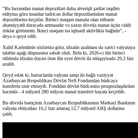
"Bu baxımdan manat depozitləri daha əlverişli şərtlər təqdim
etdiyinə görə insanlar tədricən dollar depozitlərindən manat
depozitlərinə keçirlər. Birinci məqam manata olan etibarın
əhəmiyyətli dərəcədə artmasıdır və yaxın dövrdə manat üçün ciddi
risklər görünmür. İkinci məqam isə iqtisadi aktivliklə bağlıdır", -
deyə o qeyd edib.
Xalid Kərimlinin sözlərinə görə, idxalın azalması da xarici valyutaya
tələbin aşağı düşməsinə səbəb olub. Belə ki, 2026-cı ilin birinci
rübündə idxalın dəyəri ötən ilin eyni dövrü ilə müqayisədə 29,3 faiz
azalıb.
Qeyd edək ki, hərraclarda valyuta satışı ilə bağlı vəziyyət
Azərbaycan Respublikası Dövlət Neft Fondundan büdcəyə
transfertə təsir etməyib. Fonddan dövlət büdcəsinə proqnozlaşdırılan
həcmdə - 4 milyard 280 milyon manat transfert həyata keçirilib.
Bu dövrdə həmçinin Azərbaycan Respublikasının Mərkəzi Bankının
valyuta ehtiyatları 10,2 faiz artaraq 12,7 milyard ABŞ dollarına
çatıb.