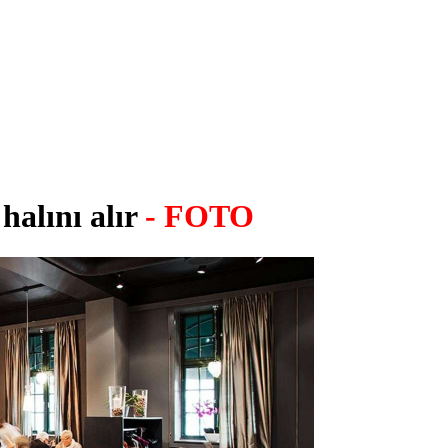
halını alır
- FOTO