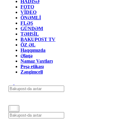
HADİSƏ
FOTO
VİDEO
ÖNƏMLİ
FLƏŞ
GÜNDƏM
TƏHSİL
BAKUPOST TV
ÖZ ƏL
Haqqımızda
Əlaqə
Namaz Vaxtları
Peşə etikası
Zəngimcell