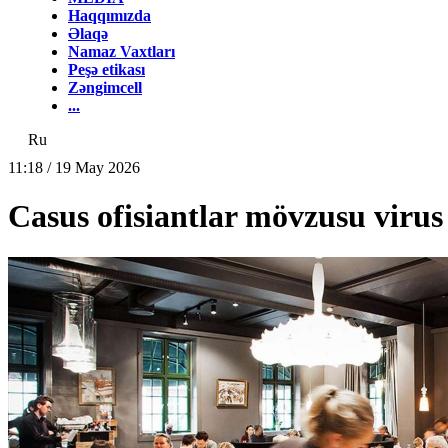
Haqqımızda
Əlaqə
Namaz Vaxtları
Peşə etikası
Zəngimcell
...
Ru
11:18 / 19 May 2026
Casus ofisiantlar mövzusu virus 