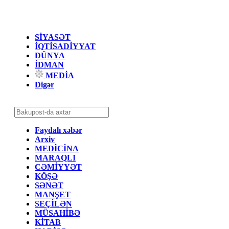
SİYASƏT
İQTİSADİYYAT
DÜNYA
İDMAN
MEDİA
Digər
Faydalı xəbər
Arxiv
MEDİCİNA
MARAQLI
CƏMİYYƏT
KÖŞƏ
SƏNƏT
MANŞET
SEÇİLƏN
MÜSAHİBƏ
KİTAB