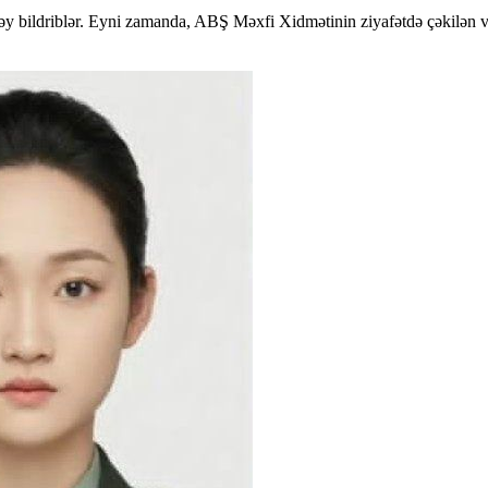
ə rəy bildriblər. Eyni zamanda, ABŞ Məxfi Xidmətinin ziyafətdə çəkilən