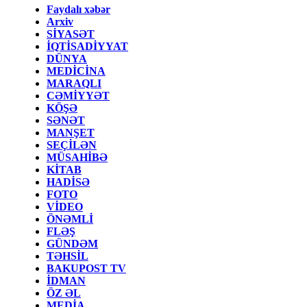
Faydalı xəbər
Arxiv
SİYASƏT
İQTİSADİYYAT
DÜNYA
MEDİCİNA
MARAQLI
CƏMİYYƏT
KÖŞƏ
SƏNƏT
MANŞET
SEÇİLƏN
MÜSAHİBƏ
KİTAB
HADİSƏ
FOTO
VİDEO
ÖNƏMLİ
FLƏŞ
GÜNDƏM
TƏHSİL
BAKUPOST TV
İDMAN
ÖZ ƏL
MEDİA