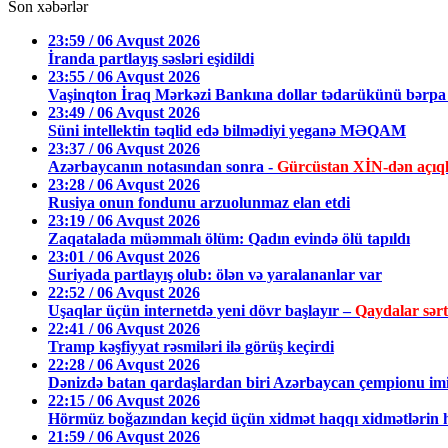
Son xəbərlər
23:59 / 06 Avqust 2026
İranda partlayış səsləri eşidildi
23:55 / 06 Avqust 2026
Vaşinqton İraq Mərkəzi Bankına dollar tədarükünü bərpa 
23:49 / 06 Avqust 2026
Süni intellektin təqlid edə bilmədiyi yeganə MƏQAM
23:37 / 06 Avqust 2026
Azərbaycanın notasından sonra -
Gürcüstan XİN-dən açıq
23:28 / 06 Avqust 2026
Rusiya onun fondunu arzuolunmaz elan etdi
23:19 / 06 Avqust 2026
Zaqatalada müəmmalı ölüm: Qadın evində ölü tapıldı
23:01 / 06 Avqust 2026
Suriyada partlayış olub: ölən və yaralananlar var
22:52 / 06 Avqust 2026
Uşaqlar üçün internetdə yeni dövr başlayır –
Qaydalar sərtl
22:41 / 06 Avqust 2026
Tramp kəşfiyyat rəsmiləri ilə görüş keçirdi
22:28 / 06 Avqust 2026
Dənizdə batan qardaşlardan biri Azərbaycan çempionu im
22:15 / 06 Avqust 2026
Hörmüz boğazından keçid üçün xidmət haqqı xidmətlərin h
21:59 / 06 Avqust 2026