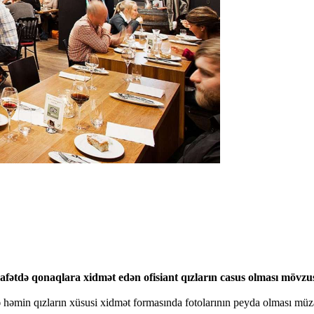
tdə qonaqlara xidmət edən ofisiant qızların casus olması mövzusu 
ə həmin qızların xüsusi xidmət formasında fotolarının peyda olması müza