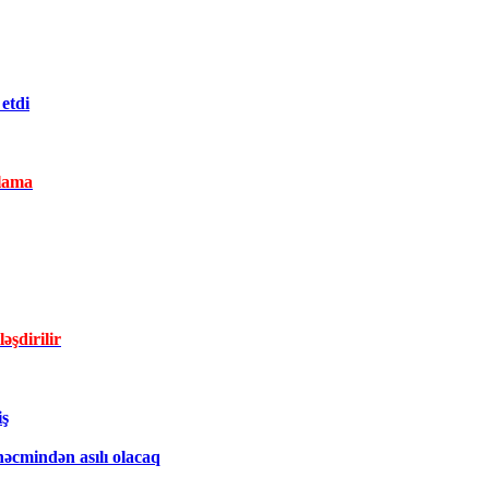
etdi
lama
əşdirilir
iş
əcmindən asılı olacaq