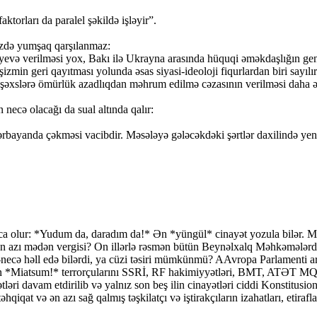
ktorları da paralel şəkildə işləyir”.
izdə yumşaq qarşılanmaz:
yevə verilməsi yox, Bakı ilə Ukrayna arasında hüquqi əməkdaşlığın gen
şizmin geri qayıtması yolunda əsas siyasi-ideoloji fiqurlardan biri sayıl
ə şəxslərə ömürlük azadlıqdan məhrum edilmə cəzasının verilməsi daha əd
 necə olacağı da sual altında qalır:
bayanda çəkməsi vacibdir. Məsələyə gələcəkdəki şərtlər daxilində yeni
a olur: *Yudum da, daradım da!* Ən *yüngül* cinayət yozula bilər. Mət
 ən azı mədən vergisi? On illərlə rəsmən bütün Beynəlxalq Məhkəmələrd
-necə həll edə bilərdi, ya cüzi təsiri mümkünmü? AAvropa Parlamenti ar
ycan *Miatsum!* terrorçularını SSRİ, RF hakimiyyətləri, BMT, ATƏT M
ləri davam etdirilib və yalnız son beş ilin cinayətləri ciddi Konstitusi
hqiqat və ən azı sağ qalmış təşkilatçı və iştirakçıların izahatları, etiraf