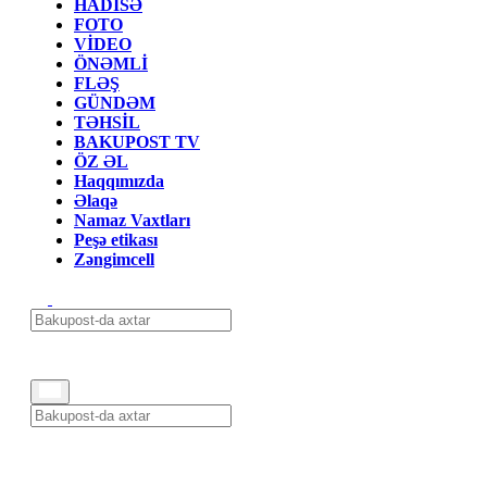
HADİSƏ
FOTO
VİDEO
ÖNƏMLİ
FLƏŞ
GÜNDƏM
TƏHSİL
BAKUPOST TV
ÖZ ƏL
Haqqımızda
Əlaqə
Namaz Vaxtları
Peşə etikası
Zəngimcell