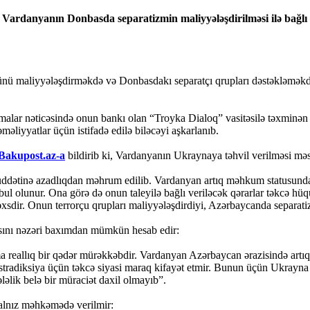
Vardanyanın Donbasda separatizmin maliyyələşdirilməsi ilə bağlı f
nü maliyyələşdirməkdə və Donbasdakı separatçı qrupları dəstəkləməkdə
malar nəticəsində onun bankı olan “Troyka Dialoq” vasitəsilə təxminən
əliyyatlar üçün istifadə edilə biləcəyi aşkarlanıb.
Bakupost.az-a
bildirib ki, Vardanyanın Ukraynaya təhvil verilməsi məs
dətinə azadlıqdan məhrum edilib. Vardanyan artıq məhkum statusundadı
əbul olunur. Ona görə də onun taleyilə bağlı veriləcək qərarlar təkcə h
 şəxsdir. Onun terrorçu qrupları maliyyələşdirdiyi, Azərbaycanda separat
sını nəzəri baxımdan mümkün hesab edir:
reallıq bir qədər mürəkkəbdir. Vardanyan Azərbaycan ərazisində artıq
kstradiksiya üçün təkcə siyasi maraq kifayət etmir. Bunun üçün Ukrayna t
əlik belə bir müraciət daxil olmayıb”.
yalnız məhkəmədə verilmir: