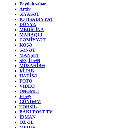
Faydalı xəbər
Arxiv
SİYASƏT
İQTİSADİYYAT
DÜNYA
MEDİCİNA
MARAQLI
CƏMİYYƏT
KÖŞƏ
SƏNƏT
MANŞET
SEÇİLƏN
MÜSAHİBƏ
KİTAB
HADİSƏ
FOTO
VİDEO
ÖNƏMLİ
FLƏŞ
GÜNDƏM
TƏHSİL
BAKUPOST TV
İDMAN
ÖZ ƏL
MEDİA