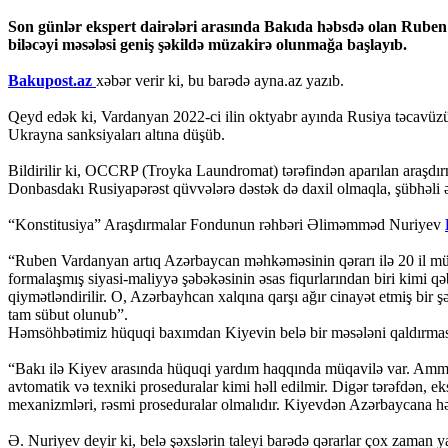
Son günlər ekspert dairələri arasında Bakıda həbsdə olan Ruben 
biləcəyi məsələsi geniş şəkildə müzakirə olunmağa başlayıb.
Bakupost.az
xəbər verir ki, bu barədə ayna.az yazıb.
Qeyd edək ki, Vardanyan 2022-ci ilin oktyabr ayında Rusiya təcavüzü
Ukrayna sanksiyaları altına düşüb.
Bildirilir ki, OCCRP (Troyka Laundromat) tərəfindən aparılan araşdır
Donbasdakı Rusiyapərəst qüvvələrə dəstək də daxil olmaqla, şübhəli əm
“Konstitusiya” Araşdırmalar Fondunun rəhbəri Əliməmməd Nuriyev
“Ruben Vardanyan artıq Azərbaycan məhkəməsinin qərarı ilə 20 il müd
formalaşmış siyasi-maliyyə şəbəkəsinin əsas fiqurlarından biri kimi q
qiymətləndirilir. O, Azərbayhcan xalqına qarşı ağır cinayət etmiş bir
tam sübut olunub”.
Həmsöhbətimiz hüquqi baxımdan Kiyevin belə bir məsələni qaldırma
“Bakı ilə Kiyev arasında hüquqi yardım haqqında müqavilə var. Amma 
avtomatik və texniki proseduralar kimi həll edilmir. Digər tərəfdən, e
mexanizmləri, rəsmi proseduralar olmalıdır. Kiyevdən Azərbaycana həl
Ə. Nuriyev deyir ki, belə şəxslərin taleyi barədə qərarlar çox zaman 