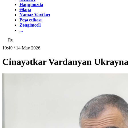
Haqqımızda
Əlaqə
Namaz Vaxtları
Peşə etikası
Zəngimcell
...
Ru
19:40 / 14 May 2026
Cinayətkar Vardanyan Ukraynay