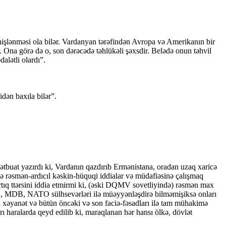
işlənməsi ola bilər. Vardanyan tərəfindən Avropa və Amerikanın bir
ır. Ona görə də o, son dərəcədə təhlükəli şəxsdir. Belədə onun təhvil
alətli olardı”.
dən baxıla bilər”.
buat yazırdı ki, Vardanın qazdırıb Ermənistana, oradan uzaq xaricə
ə rəsmən-ardıcıl kəskin-hüquqi iddialar və müdafiəsinə çalışmaq
tıq ttərsini iddia etmirmi ki, (əski DQMV sovetliyində) rəsmən max
Q, MDB, NATO sülhsevərləri ilə müəyyənləşdirə bilməmişiksə onları
on xəyanət və bütün öncəki və son faciə-fəsadları ilə tam mühakimə
ları haralarda qeyd edilib ki, maraqlanan hər hansı ölkə, dövlət