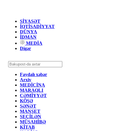
SİYASƏT
İQTİSADİYYAT
DÜNYA
İDMAN
MEDİA
Digər
Faydalı xəbər
Arxiv
MEDİCİNA
MARAQLI
CƏMİYYƏT
KÖŞƏ
SƏNƏT
MANŞET
SEÇİLƏN
MÜSAHİBƏ
KİTAB