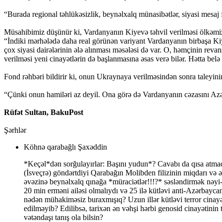
“Burada regional təhlükəsizlik, beynəlxalq münasibətlər, siyasi mesaj fa
Müsahibimiz düşünür ki, Vardanyanın Kiyevə təhvil verilməsi ölkəm
“İndiki mərhələdə daha real görünən variyant Vardanyanın birbaşa Ki
çox siyasi dairələrinin ələ alınması məsələsi də var. O, həmçinin revan
verilməsi yeni cinayətlərin də başlanmasına əsas verə bilər. Hətta bel
Fond rəhbəri bildirir ki, onun Ukraynaya verilməsindən sonra taleyinin
“Çünki onun hamiləri az deyil. Ona görə də Vardanyanın cəzasını Azər
Rüfət Sultan, BakuPost
Şərhlər
Köhnə qarabağlı Şaxəddin
*Keçəl*dən sorğulayırlar: Başını yudun*? Cavabı da qısa atmac
(İsveçrə) göndərtdiyi Qarabağın Molibden filizinin miqdarı və
əvəzinə beynəlxalq qınağa *müraciətlər!!!?* səsləndirmək nəyi
20 min erməni ailəsi olmalıydı və 25 ilə kütləvi anti-Azərba
nədən mühakiməsiz buraxmışıq? Uzun illər kütləvi terror cinayət
edilməyib? Edilibsə, tarixən ən vəhşi hərbi genosid cinayətinin tə
vətəndaşı tanış ola bilsin?