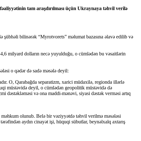
əaliyyətinin tam araşdırılması üçün Ukraynaya təhvil verilə
 şübhəli bilinərək “Myrotvorets” məlumat bazasına əlavə edilib və
 4,6 milyard dolların necə yuyulduğu, o cümlədən bu vəsaitlərin
ələsi o qədər də sadə məsələ deyil:
r. O, Qarabağda separatizm, xarici müdaxilə, regionda illərlə
üquqi müstəvidə deyil, o cümlədən geopolitik müstəvidə də
izmi dəstəkləməsi və ona maddi-mənəvi, siyasi dəstək verməsi artıq
 məhkum olunub. Belə bir vəziyyətdə təhvil verilmə məsələsi
ərəfindən aydın cinayət işi, hüquqi sübutlar, beynəlxalq axtarış