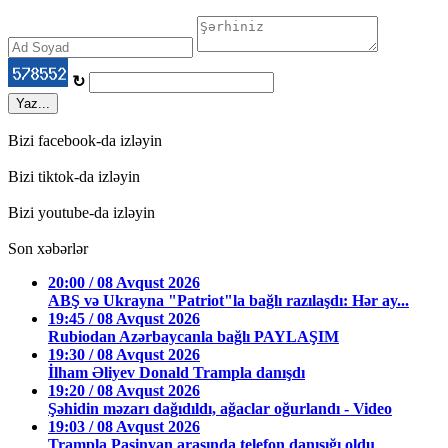
↻
Yaz...
Bizi facebook-da izləyin
Bizi tiktok-da izləyin
Bizi youtube-da izləyin
Son xəbərlər
20:00 / 08 Avqust 2026
ABŞ və Ukrayna "Patriot"la bağlı razılaşdı: Hər ay...
19:45 / 08 Avqust 2026
Rubiodan Azərbaycanla bağlı PAYLAŞIM
19:30 / 08 Avqust 2026
İlham Əliyev Donald Trampla danışdı
19:20 / 08 Avqust 2026
Şəhidin məzarı dağıdıldı, ağaclar oğurlandı - Video
19:03 / 08 Avqust 2026
Trampla Paşinyan arasında telefon danışığı oldu