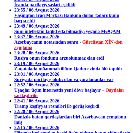
İranda partlayış səsləri eşidildi
23:55 / 06 Avqust 2026
Vaşinqton İraq Mərkəzi Bankına dollar tədarükünü
bərpa etdi
23:49 / 06 Avqust 2026
Süni intellektin təqlid edə bilmədiyi yeganə MƏQAM
23:37 / 06 Avqust 2026
Azərbaycanın notasından sonra -
Gürcüstan XİN-dən
açıqlama
23:28 / 06 Avqust 2026
Rusiya onun fondunu arzuolunmaz elan etdi
23:19 / 06 Avqust 2026
Zaqatalada müəmmalı ölüm: Qadın evində ölü tapıldı
23:01 / 06 Avqust 2026
Suriyada partlayış olub: ölən və yaralananlar var
22:52 / 06 Avqust 2026
Uşaqlar üçün internetdə yeni dövr başlayır –
Qaydalar
sərtləşdirilir
22:41 / 06 Avqust 2026
Tramp kəşfiyyat rəsmiləri ilə görüş keçirdi
22:28 / 06 Avqust 2026
Dənizdə batan qardaşlardan biri Azərbaycan çempionu
imiş
22:15 / 06 Avqust 2026
Hörmüz boğazından keçid üçün xidmət haqqı xidmətlərin