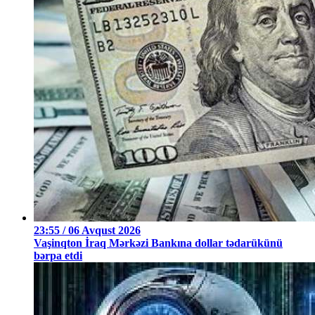
23:55 / 06 Avqust 2026
Vaşinqton İraq Mərkəzi Bankına dollar tədarükünü
bərpa etdi