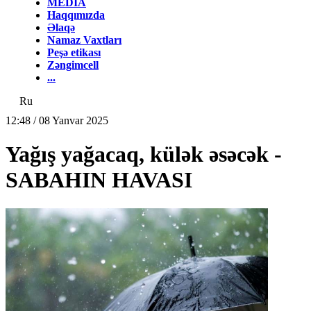
MEDİA
Haqqımızda
Əlaqə
Namaz Vaxtları
Peşə etikası
Zəngimcell
...
Ru
12:48 / 08 Yanvar 2025
Yağış yağacaq, külək əsəcək -
SABAHIN HAVASI