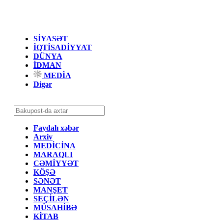
SİYASƏT
İQTİSADİYYAT
DÜNYA
İDMAN
MEDİA
Digər
Faydalı xəbər
Arxiv
MEDİCİNA
MARAQLI
CƏMİYYƏT
KÖŞƏ
SƏNƏT
MANŞET
SEÇİLƏN
MÜSAHİBƏ
KİTAB