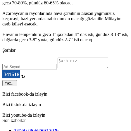
gecə 70-80%, gündüz 60-65% olacaq.
Azərbaycanın rayonlarında hava şəraitinin əsasən yağmursuz
keçəcəyi, bəzi yerlərdə arabir duman olacağı gözlənilir. Mülayim
qərb küləyi əsəcək.
Havanın temperaturu gecə 1° şaxtadan 4°-dək isti, gündüz 8-13° isti,
dağlarda gecə 3-8° şaxta, gündüz 2-7° isti olacaq.
Şərhlər
↻
Yaz...
Bizi facebook-da izləyin
Bizi tiktok-da izləyin
Bizi youtube-da izləyin
Son xəbərlər
23:59 / 06 Avqust 2026