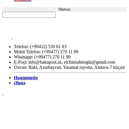
Hamısı
Telefon: (+99412) 530 61 83
Mobil Telefon: (+99477) 270 11 99
Whatsapp: (+99477) 270 11 99
E-Poçt:
info@bakupost.az
,
elchinzahiroglu@gmail.com
Ünvan: Baki, Azərbaycan. Yasamal rayonu, Alatava-7 küçəsi
Haqqımızda
Əlaqə