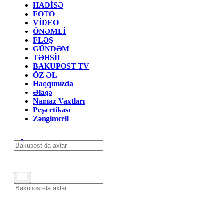
HADİSƏ
FOTO
VİDEO
ÖNƏMLİ
FLƏŞ
GÜNDƏM
TƏHSİL
BAKUPOST TV
ÖZ ƏL
Haqqımızda
Əlaqə
Namaz Vaxtları
Peşə etikası
Zəngimcell