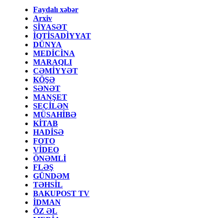
Faydalı xəbər
Arxiv
SİYASƏT
İQTİSADİYYAT
DÜNYA
MEDİCİNA
MARAQLI
CƏMİYYƏT
KÖŞƏ
SƏNƏT
MANŞET
SEÇİLƏN
MÜSAHİBƏ
KİTAB
HADİSƏ
FOTO
VİDEO
ÖNƏMLİ
FLƏŞ
GÜNDƏM
TƏHSİL
BAKUPOST TV
İDMAN
ÖZ ƏL