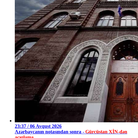
23:37 / 06 Avqust 2026
Azərbaycanın notasından sonra -
Gürcüstan XİN-dən
açıqlama