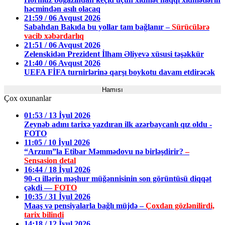
həcmindən asılı olacaq
21:59 / 06 Avqust 2026
Sabahdan Bakıda bu yollar tam bağlanır –
Sürücülərə
vacib xəbərdarlıq
21:51 / 06 Avqust 2026
Zelenskidən Prezident İlham Əliyevə xüsusi təşəkkür
21:40 / 06 Avqust 2026
UEFA FİFA turnirlərinə qarşı boykotu davam etdirəcək
Hamısı
Çox oxunanlar
01:53 / 13 İyul 2026
Zeynəb adını tarixə yazdıran ilk azərbaycanlı qız oldu -
FOTO
11:05 / 10 İyul 2026
“Arzum”la Etibar Məmmədovu nə birləşdirir?
–
Sensasion detal
16:44 / 18 İyul 2026
90-cı illərin məşhur müğənnisinin son görüntüsü diqqət
çəkdi —
FOTO
10:35 / 31 İyul 2026
Maaş və pensiyalarla bağlı müjdə –
Çoxdan gözlənilirdi,
tarix bilindi
14:18 / 12 İyul 2026