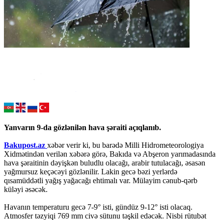
Yanvarın 9-da gözlənilən hava şəraiti açıqlanıb.
Bakupost.az
xəbər verir ki, bu barədə Milli Hidrometeorologiya
Xidmətindən verilən xəbərə görə, Bakıda və Abşeron yarımadasında
hava şəraitinin dəyişkən buludlu olacağı, arabir tutulacağı, əsasən
yağmursuz keçəcəyi gözlənilir. Lakin gecə bəzi yerlərdə
qısamüddətli yağış yağacağı ehtimalı var. Mülayim cənub-qərb
küləyi əsəcək.
Havanın temperaturu gecə 7-9° isti, gündüz 9-12° isti olacaq.
Atmosfer təzyiqi 769 mm civə sütunu təşkil edəcək. Nisbi rütubət