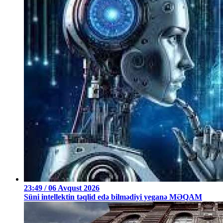
23:49 / 06 Avqust 2026
Süni intellektin təqlid edə bilmədiyi yeganə MƏQAM