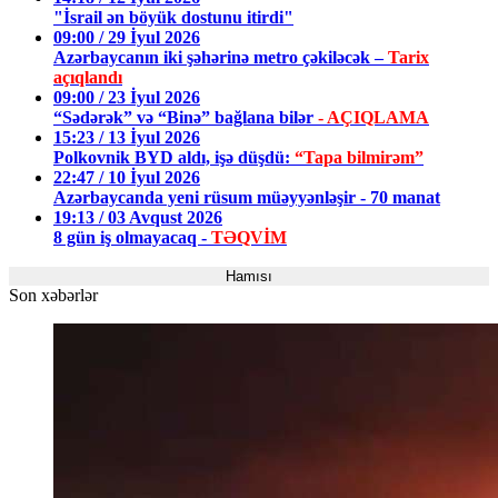
"İsrail ən böyük dostunu itirdi"
09:00 / 29 İyul 2026
Azərbaycanın iki şəhərinə metro çəkiləcək –
Tarix
açıqlandı
09:00 / 23 İyul 2026
“Sədərək” və “Binə” bağlana bilər
- AÇIQLAMA
15:23 / 13 İyul 2026
Polkovnik BYD aldı, işə düşdü:
“Tapa bilmirəm”
22:47 / 10 İyul 2026
Azərbaycanda yeni rüsum müəyyənləşir - 70 manat
19:13 / 03 Avqust 2026
8 gün iş olmayacaq -
TƏQVİM
Hamısı
Son xəbərlər