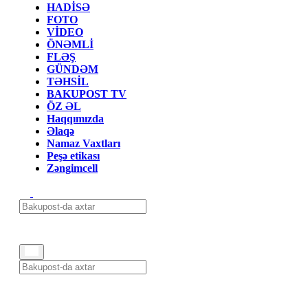
HADİSƏ
FOTO
VİDEO
ÖNƏMLİ
FLƏŞ
GÜNDƏM
TƏHSİL
BAKUPOST TV
ÖZ ƏL
Haqqımızda
Əlaqə
Namaz Vaxtları
Peşə etikası
Zəngimcell