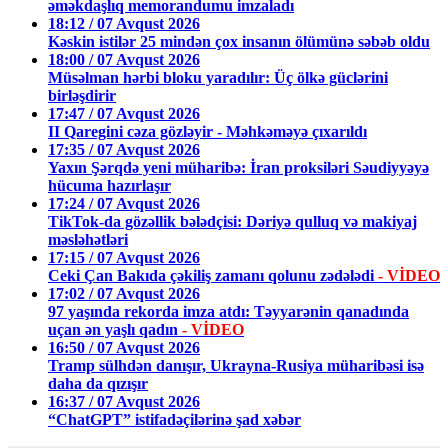
əməkdaşlıq memorandumu imzaladı
18:12 / 07 Avqust 2026
Kəskin istilər 25 mindən çox insanın ölümünə səbəb oldu
18:00 / 07 Avqust 2026
Müsəlman hərbi bloku yaradılır: Üç ölkə güclərini
birləşdirir
17:47 / 07 Avqust 2026
II Qaregini cəza gözləyir - Məhkəməyə çıxarıldı
17:35 / 07 Avqust 2026
Yaxın Şərqdə yeni müharibə: İran proksiləri Səudiyyəyə
hücuma hazırlaşır
17:24 / 07 Avqust 2026
TikTok-da gözəllik bələdçisi: Dəriyə qulluq və makiyaj
məsləhətləri
17:15 / 07 Avqust 2026
Ceki Çan Bakıda çəkiliş zamanı qolunu zədələdi
- VİDEO
17:02 / 07 Avqust 2026
97 yaşında rekorda imza atdı: Təyyarənin qanadında
uçan ən yaşlı qadın
- VİDEO
16:50 / 07 Avqust 2026
Tramp sülhdən danışır, Ukrayna-Rusiya müharibəsi isə
daha da qızışır
16:37 / 07 Avqust 2026
“ChatGPT” istifadəçilərinə şad xəbər