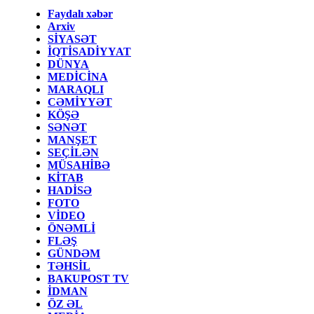
Faydalı xəbər
Arxiv
SİYASƏT
İQTİSADİYYAT
DÜNYA
MEDİCİNA
MARAQLI
CƏMİYYƏT
KÖŞƏ
SƏNƏT
MANŞET
SEÇİLƏN
MÜSAHİBƏ
KİTAB
HADİSƏ
FOTO
VİDEO
ÖNƏMLİ
FLƏŞ
GÜNDƏM
TƏHSİL
BAKUPOST TV
İDMAN
ÖZ ƏL