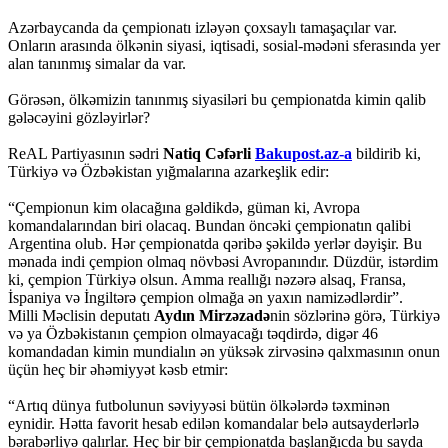
Azərbaycanda da çempionatı izləyən çoxsaylı tamaşaçılar var.
Onların arasında ölkənin siyasi, iqtisadi, sosial-mədəni sferasında yer
alan tanınmış simalar da var.
Görəsən, ölkəmizin tanınmış siyasiləri bu çempionatda kimin qalib
gələcəyini gözləyirlər?
ReAL Partiyasının sədri
Natiq Cəfərli
Bakupost.az-a
bildirib ki,
Türkiyə və Özbəkistan yığmalarına azarkeşlik edir:
“Çempionun kim olacağına gəldikdə, güman ki, Avropa
komandalarından biri olacaq. Bundan öncəki çempionatın qalibi
Argentina olub. Hər çempionatda qəribə şəkildə yerlər dəyişir. Bu
mənada indi çempion olmaq növbəsi Avropanındır. Düzdür, istərdim
ki, çempion Türkiyə olsun. Amma reallığı nəzərə alsaq, Fransa,
İspaniya və İngiltərə çempion olmağa ən yaxın namizədlərdir”.
Milli Məclisin deputatı
Aydın Mirzəzadə
nin sözlərinə görə, Türkiyə
və ya Özbəkistanın çempion olmayacağı təqdirdə, digər 46
komandadan kimin mundialın ən yüksək zirvəsinə qalxmasının onun
üçün heç bir əhəmiyyət kəsb etmir:
“Artıq dünya futbolunun səviyyəsi bütün ölkələrdə təxminən
eynidir. Hətta favorit hesab edilən komandalar belə autsayderlərlə
bərabərliyə qalırlar. Heç bir bir çempionatda başlanğıcda bu sayda