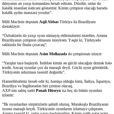
dünyanın ən yaxşı komandası hesab edirəm. Düzdür, onlar da
hələlik istənilən nəticəni göstərmir. Kimin çempion olacağı barədə
hələlik aydın mənzərə yoxdur”.
Milli Məclisin deputatı
Aqil Abbas
Türkiyə ilə Braziliyanı
dəstəkləyir:
“Özbəklərin də yaxşı oyun nümayiş etdirmələrini istərdim. Amma
Braziliyanın çempion olmasını istəyirəm. Yəqin ki, Türkiyədə
səkkizdə bir finala çıxacaq”.
Milli Məclisin deputatı
Asim Mollazadə
də çempionatı izləyir:
“Yarışlar təzə başlayıb. İndidən kimin ən güclü olacağını demək hələ
tezdir. Ancaq oyunlar çox da maraqlı deyil. Güclü oyun görmürük.
Türkiyənin uduzması təəssüf doğurdu”.
Həmsöhbətimiz hesab edir ki, həmişə olduğu kimi, İtaliya, İspaniya,
Braziliya və İngiltərədən biri çemion olacaq.
AXP-nin sabiq sədri
Pənah Hüseyn
isə heç də bütün oyunları
izləmir:
“İlk oyunlardan sürpirizlərin şahidi oluruq. Mərakeşlə Braziliyanın
oyunu maraqlı keçdi. Türkiyənin oyunlarını izləməyə çalışıram.
Amma təəssüf ki, onlar yaxşı başlamadılar. Kimin qalib gələcəyini