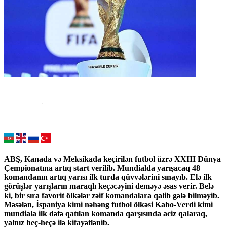
ABŞ, Kanada və Meksikada keçirilən futbol üzrə XXIII Dünya
Çempionatına artıq start verilib. Mundialda yarışacaq 48
komandanın artıq yarısı ilk turda qüvvələrini sınayıb. Elə ilk
görüşlər yarışların maraqlı keçəcəyini deməyə əsas verir. Belə
ki, bir sıra favorit ölkələr zəif komandalara qalib gələ bilməyib.
Məsələn, İspaniya kimi nəhəng futbol ölkəsi Kabo-Verdi kimi
mundiala ilk dəfə qatılan komanda qarşısında aciz qalaraq,
yalnız heç-heçə ilə kifayətlənib.