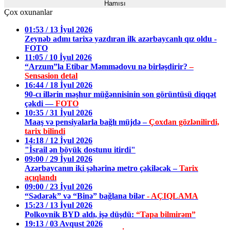
Hamısı
Çox oxunanlar
01:53 / 13 İyul 2026
Zeynəb adını tarixə yazdıran ilk azərbaycanlı qız oldu -
FOTO
11:05 / 10 İyul 2026
“Arzum”la Etibar Məmmədovu nə birləşdirir?
–
Sensasion detal
16:44 / 18 İyul 2026
90-cı illərin məşhur müğənnisinin son görüntüsü diqqət
çəkdi —
FOTO
10:35 / 31 İyul 2026
Maaş və pensiyalarla bağlı müjdə –
Çoxdan gözlənilirdi,
tarix bilindi
14:18 / 12 İyul 2026
"İsrail ən böyük dostunu itirdi"
09:00 / 29 İyul 2026
Azərbaycanın iki şəhərinə metro çəkiləcək –
Tarix
açıqlandı
09:00 / 23 İyul 2026
“Sədərək” və “Binə” bağlana bilər
- AÇIQLAMA
15:23 / 13 İyul 2026
Polkovnik BYD aldı, işə düşdü:
“Tapa bilmirəm”
19:13 / 03 Avqust 2026