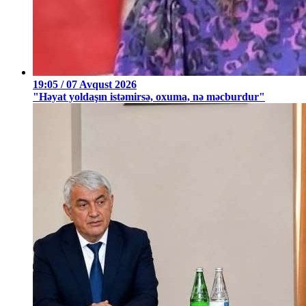
19:05 / 07 Avqust 2026
"Həyat yoldaşın istəmirsə, oxuma, nə məcburdur"