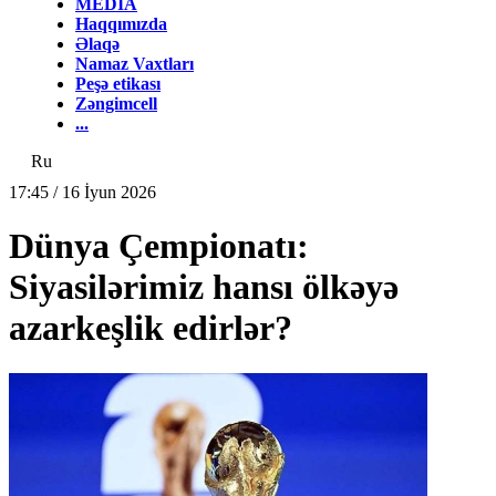
MEDİA
Haqqımızda
Əlaqə
Namaz Vaxtları
Peşə etikası
Zəngimcell
...
Ru
17:45 / 16 İyun 2026
Dünya Çempionatı:
Siyasilərimiz hansı ölkəyə
azarkeşlik edirlər?