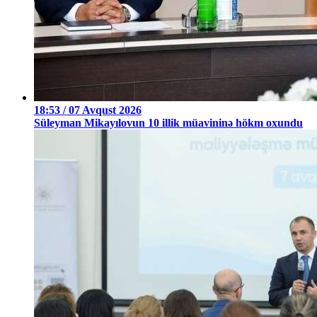
18:53 / 07 Avqust 2026
Süleyman Mikayılovun 10 illik müavininə hökm oxundu