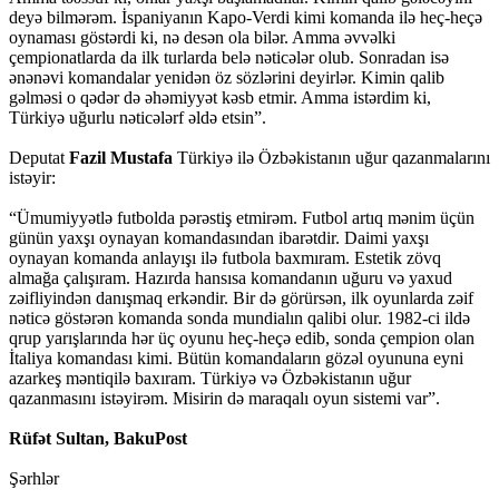
deyə bilmərəm. İspaniyanın Kapo-Verdi kimi komanda ilə heç-heçə
oynaması göstərdi ki, nə desən ola bilər. Amma əvvəlki
çempionatlarda da ilk turlarda belə nəticələr olub. Sonradan isə
ənənəvi komandalar yenidən öz sözlərini deyirlər. Kimin qalib
gəlməsi o qədər də əhəmiyyət kəsb etmir. Amma istərdim ki,
Türkiyə uğurlu nəticələrf əldə etsin”.
Deputat
Fazil Mustafa
Türkiyə ilə Özbəkistanın uğur qazanmalarını
istəyir:
“Ümumiyyətlə futbolda pərəstiş etmirəm. Futbol artıq mənim üçün
günün yaxşı oynayan komandasından ibarətdir. Daimi yaxşı
oynayan komanda anlayışı ilə futbola baxmıram. Estetik zövq
almağa çalışıram. Hazırda hansısa komandanın uğuru və yaxud
zəifliyindən danışmaq erkəndir. Bir də görürsən, ilk oyunlarda zəif
nəticə göstərən komanda sonda mundialın qalibi olur. 1982-ci ildə
qrup yarışlarında hər üç oyunu heç-heçə edib, sonda çempion olan
İtaliya komandası kimi. Bütün komandaların gözəl oyununa eyni
azarkeş məntiqilə baxıram. Türkiyə və Özbəkistanın uğur
qazanmasını istəyirəm. Misirin də maraqalı oyun sistemi var”.
Rüfət Sultan, BakuPost
Şərhlər