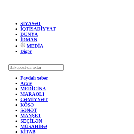
SİYASƏT
İQTİSADİYYAT
DÜNYA
İDMAN
MEDİA
Digər
Faydalı xəbər
Arxiv
MEDİCİNA
MARAQLI
CƏMİYYƏT
KÖŞƏ
SƏNƏT
MANŞET
SEÇİLƏN
MÜSAHİBƏ
KİTAB