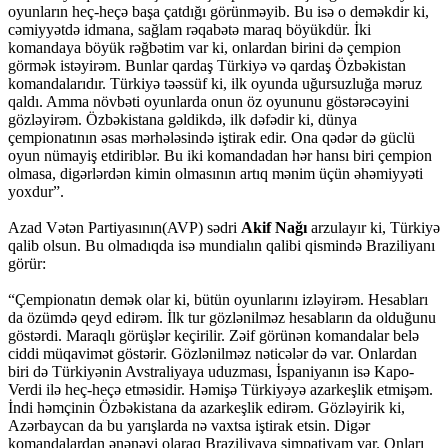
oyunların heç-heçə başa çatdığı görünməyib. Bu isə o deməkdir ki,
cəmiyyətdə idmana, sağlam rəqabətə maraq böyükdür. İki
komandaya böyük rəğbətim var ki, onlardan birini də çempion
görmək istəyirəm. Bunlar qardaş Türkiyə və qardaş Özbəkistan
komandalarıdır. Türkiyə təəssüf ki, ilk oyunda uğursuzluğa məruz
qaldı. Amma növbəti oyunlarda onun öz oyununu göstərəcəyini
gözləyirəm. Özbəkistana gəldikdə, ilk dəfədir ki, dünya
çempionatının əsas mərhələsində iştirak edir. Ona qədər də güclü
oyun nümayiş etdiriblər. Bu iki komandadan hər hansı biri çempion
olmasa, digərlərdən kimin olmasının artıq mənim üçün əhəmiyyəti
yoxdur”.
Azad Vətən Partiyasının(AVP) sədri
Akif Nağı
arzulayır ki, Türkiyə
qalib olsun. Bu olmadıqda isə mundialın qalibi qismində Braziliyanı
görür:
“Çempionatın demək olar ki, bütün oyunlarını izləyirəm. Hesabları
da özümdə qeyd edirəm. İlk tur gözlənilməz hesabların da olduğunu
göstərdi. Maraqlı görüşlər keçirilir. Zəif görünən komandalar belə
ciddi müqavimət göstərir. Gözlənilməz nəticələr də var. Onlardan
biri də Türkiyənin Avstraliyaya uduzması, İspaniyanın isə Kapo-
Verdi ilə heç-heçə etməsidir. Həmişə Türkiyəyə azarkeşlik etmişəm.
İndi həmçinin Özbəkistana da azarkeşlik edirəm. Gözləyirik ki,
Azərbaycan da bu yarışlarda nə vaxtsa iştirak etsin. Digər
komandalardan ənənəvi olaraq Braziliyaya simpatiyam var. Onları