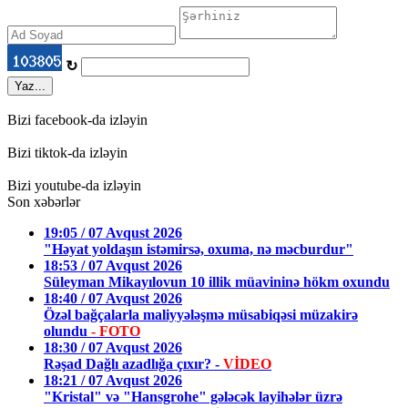
↻
Yaz...
Bizi facebook-da izləyin
Bizi tiktok-da izləyin
Bizi youtube-da izləyin
Son xəbərlər
19:05 / 07 Avqust 2026
"Həyat yoldaşın istəmirsə, oxuma, nə məcburdur"
18:53 / 07 Avqust 2026
Süleyman Mikayılovun 10 illik müavininə hökm oxundu
18:40 / 07 Avqust 2026
Özəl bağçalarla maliyyələşmə müsabiqəsi müzakirə
olundu
- FOTO
18:30 / 07 Avqust 2026
Rəşad Dağlı azadlığa çıxır? -
VİDEO
18:21 / 07 Avqust 2026
"Kristal" və "Hansgrohe" gələcək layihələr üzrə