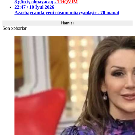
8 gün iş olmayacaq -
TƏQVİM
22:47 / 10 İyul 2026
Azərbaycanda yeni rüsum müəyyənləşir - 70 manat
Hamısı
Son xəbərlər