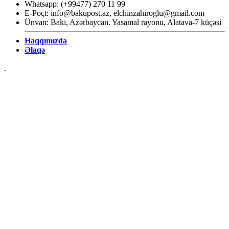
Whatsapp: (+99477) 270 11 99
E-Poçt:
info@bakupost.az
,
elchinzahiroglu@gmail.com
Ünvan: Baki, Azərbaycan. Yasamal rayonu, Alatava-7 küçəsi
Haqqımızda
Əlaqə