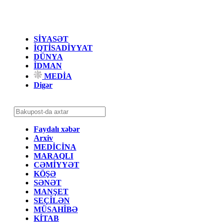
SİYASƏT
İQTİSADİYYAT
DÜNYA
İDMAN
MEDİA
Digər
Faydalı xəbər
Arxiv
MEDİCİNA
MARAQLI
CƏMİYYƏT
KÖŞƏ
SƏNƏT
MANŞET
SEÇİLƏN
MÜSAHİBƏ
KİTAB