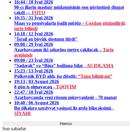
16:44 / 18 İyul 2026
90-cı illərin məşhur müğənnisinin son görüntüsü diqqət
çəkdi —
FOTO
10:35 / 31 İyul 2026
Maaş və pensiyalarla bağlı müjdə –
Çoxdan gözlənilirdi,
tarix bilindi
14:18 / 12 İyul 2026
"İsrail ən böyük dostunu itirdi"
09:00 / 29 İyul 2026
Azərbaycanın iki şəhərinə metro çəkiləcək –
Tarix
açıqlandı
09:00 / 23 İyul 2026
“Sədərək” və “Binə” bağlana bilər
- AÇIQLAMA
15:23 / 13 İyul 2026
Polkovnik BYD aldı, işə düşdü:
“Tapa bilmirəm”
19:13 / 03 Avqust 2026
8 gün iş olmayacaq -
TƏQVİM
22:47 / 10 İyul 2026
Azərbaycanda yeni rüsum müəyyənləşir - 70 manat
10:40 / 06 Avqust 2026
Bu ölkələrə şəxsiyyət vəsiqəsi ilə gedə biləcəksiniz
-
SİYAHI
Hamısı
Son xəbərlər