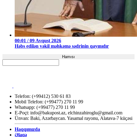
00:01 / 09 Avqust 2026
Həbs edilən vəkil məhkəmə sədrinin qayınıdır
Hamısı
Telefon: (+99412) 530 61 83
Mobil Telefon: (+99477) 270 11 99
Whatsapp: (+99477) 270 11 99
E-Poçt:
info@bakupost.az
,
elchinzahiroglu@gmail.com
Ünvan: Baki, Azərbaycan. Yasamal rayonu, Alatava-7 küçəsi
Haqqımızda
Əlaqə