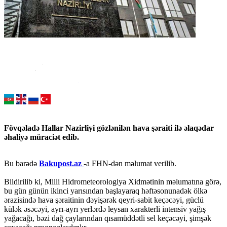
Fövqəladə Hallar Nazirliyi gözlənilən hava şəraiti ilə əlaqədar
əhaliyə müraciət edib.
Bu barədə
Bakupost.az
-a FHN-dən məlumat verilib.
Bildirilib ki, Milli Hidrometeorologiya Xidmətinin məlumatına görə,
bu gün günün ikinci yarısından başlayaraq həftəsonunadək ölkə
ərazisində hava şəraitinin dəyişərək qeyri-sabit keçəcəyi, güclü
külək əsəcəyi, ayrı-ayrı yerlərdə leysan xarakterli intensiv yağış
yağacağı, bəzi dağ çaylarından qısamüddətli sel keçəcəyi, şimşək