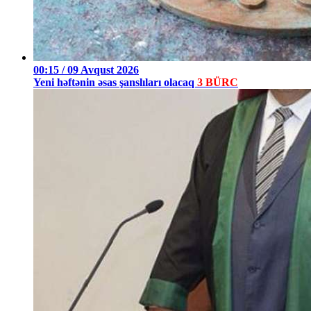
00:15 / 09 Avqust 2026
Yeni həftənin əsas şanslıları olacaq
3 BÜRC