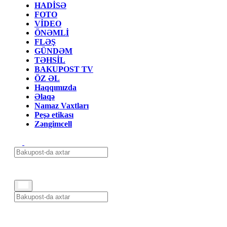
HADİSƏ
FOTO
VİDEO
ÖNƏMLİ
FLƏŞ
GÜNDƏM
TƏHSİL
BAKUPOST TV
ÖZ ƏL
Haqqımızda
Əlaqə
Namaz Vaxtları
Peşə etikası
Zəngimcell