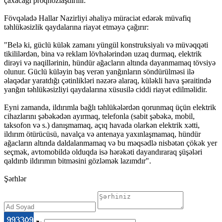
çaxacağı proqnozlaşdırılır.
Fövqəladə Hallar Nazirliyi əhaliyə müraciət edərək müvafiq
təhlükəsizlik qaydalarına riayət etməyə çağırır:
"Belə ki, güclü külək zamanı yüngül konstruksiyalı və müvəqqəti
tikililərdən, bina və reklam lövhələrindən uzaq durmaq, elektrik
dirəyi və naqillərinin, hündür ağacların altında dayanmamaq tövsiyə
olunur. Güclü küləyin baş verən yanğınların söndürülməsi ilə
əlaqədar yaratdığı çətinlikləri nəzərə alaraq, küləkli hava şəraitində
yanğın təhlükəsizliyi qaydalarına xüsusilə ciddi riayət edilməlidir.
Eyni zamanda, ildırımla bağlı təhlükələrdən qorunmaq üçün elektrik
cihazlarını şəbəkədən ayırmaq, telefonla (sabit şəbəkə, mobil,
taksofon və s.) danışmamaq, açıq havada olarkən elektrik xətti,
ildırım ötürücüsü, navalça və antenaya yaxınlaşmamaq, hündür
ağacların altında daldalanmamaq və bu məqsədlə nisbətən çökək yer
seçmək, avtomobildə olduqda isə hərəkəti dayandıraraq şüşələri
qaldırıb ildırımın bitməsini gözləmək lazımdır".
Şərhlər