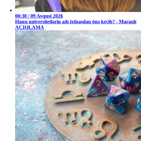
00:30 / 09 Avqust 2026
Hansı universitetlərin adı ixtisasdan önə keçib? - Maraqlı
AÇIQLAMA