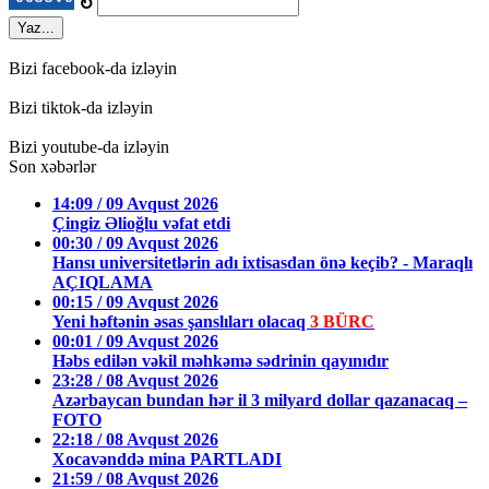
↻
Yaz...
Bizi facebook-da izləyin
Bizi tiktok-da izləyin
Bizi youtube-da izləyin
Son xəbərlər
14:09 / 09 Avqust 2026
Çingiz Əlioğlu vəfat etdi
00:30 / 09 Avqust 2026
Hansı universitetlərin adı ixtisasdan önə keçib? - Maraqlı
AÇIQLAMA
00:15 / 09 Avqust 2026
Yeni həftənin əsas şanslıları olacaq
3 BÜRC
00:01 / 09 Avqust 2026
Həbs edilən vəkil məhkəmə sədrinin qayınıdır
23:28 / 08 Avqust 2026
Azərbaycan bundan hər il 3 milyard dollar qazanacaq –
FOTO
22:18 / 08 Avqust 2026
Xocavənddə mina PARTLADI
21:59 / 08 Avqust 2026