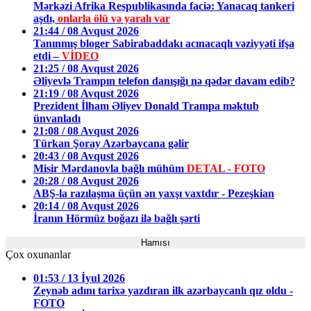
Mərkəzi Afrika Respublikasında faciə: Yanacaq tankeri
aşdı,
onlarla ölü və yaralı var
21:44 / 08 Avqust 2026
Tanınmış bloger Sabirabaddakı acınacaqlı vəziyyəti ifşa
etdi –
VİDEO
21:25 / 08 Avqust 2026
Əliyevlə Trampın telefon danışığı nə qədər davam edib?
21:19 / 08 Avqust 2026
Prezident İlham Əliyev Donald Trampa məktub
ünvanladı
21:08 / 08 Avqust 2026
Türkan Şoray Azərbaycana gəlir
20:43 / 08 Avqust 2026
Misir Mərdanovla bağlı mühüm
DETAL - FOTO
20:28 / 08 Avqust 2026
ABŞ-la razılaşma üçün ən yaxşı vaxtdır - Pezeşkian
20:14 / 08 Avqust 2026
İranın Hörmüz boğazı ilə bağlı şərti
Hamısı
Çox oxunanlar
01:53 / 13 İyul 2026
Zeynəb adını tarixə yazdıran ilk azərbaycanlı qız oldu -
FOTO