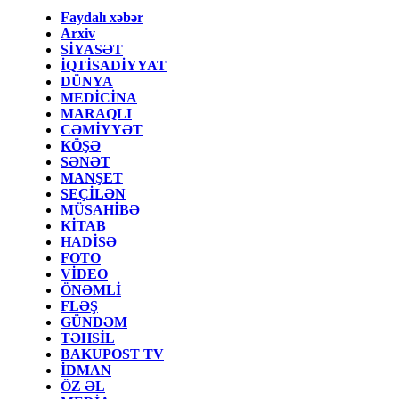
Faydalı xəbər
Arxiv
SİYASƏT
İQTİSADİYYAT
DÜNYA
MEDİCİNA
MARAQLI
CƏMİYYƏT
KÖŞƏ
SƏNƏT
MANŞET
SEÇİLƏN
MÜSAHİBƏ
KİTAB
HADİSƏ
FOTO
VİDEO
ÖNƏMLİ
FLƏŞ
GÜNDƏM
TƏHSİL
BAKUPOST TV
İDMAN
ÖZ ƏL