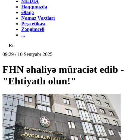
MEDİA
Haqqımızda
Əlaqə
Namaz Vaxtları
Peşə etikası
Zəngimcell
...
Ru
09:29 / 10 Sentyabr 2025
FHN əhaliyə müraciət edib -
"Ehtiyatlı olun!"