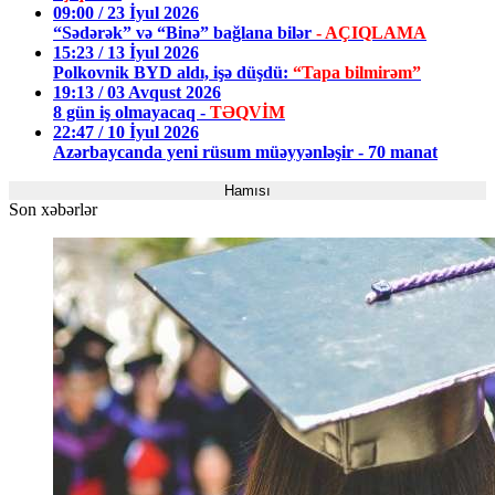
09:00 / 23 İyul 2026
“Sədərək” və “Binə” bağlana bilər
- AÇIQLAMA
15:23 / 13 İyul 2026
Polkovnik BYD aldı, işə düşdü:
“Tapa bilmirəm”
19:13 / 03 Avqust 2026
8 gün iş olmayacaq -
TƏQVİM
22:47 / 10 İyul 2026
Azərbaycanda yeni rüsum müəyyənləşir - 70 manat
Hamısı
Son xəbərlər