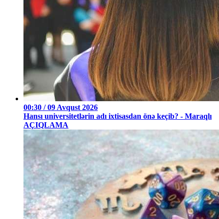
00:30 / 09 Avqust 2026
Hansı universitetlərin adı ixtisasdan önə keçib? - Maraqlı
AÇIQLAMA