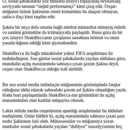
O, sosial şəbəkələrdə yüz minlərlə izləyici toplayaraq beynəlxalq
səviyyədə tanınan “təqlid performansçı” kimi çıxış edir. Oxşar-
müğənni özünü Şakiranın rəsmi komandası ilə əlaqəsi olmayan,
sadəcə ifaçı kimi təqdim edir.
Şakira bir neçə dəfə onunla bağlı müsbət münasibət nümayiş etdirib
və səmimi görüntülər də ictimaiyyətlə paylaşılıb. Buna görə də bir
çox izləyici ShakiBeccanın çıxışlarını sənətkara hörmət və onun
yaradıcılığının təbliği kimi qiymətləndirir.
ShakiBecca ilə bağlı müzakirələr yalnız FIFA araşdırması ilə
məhdudlaşmır. Son günlər sosial şəbəkələrdə yayılan iddialara görə,
mundialın açılış mərasimində səhnəyə çıxan şəxsin Şakira deyil,
oxşarı olan ShakiBecca olduğu irəli sürülüb.
Bir sıra sosial media istifadəçisi müğənninin görünüşündə fərqlər
olduğunu iddia edərək səhnədəki şəxsin əsl Şakira olmadığını yazıb.
Hətta bəzi paylaşımlarda ShakiBecca-nın görüntüləri ilə açılış
mərasimindən olan kadrlar müqayisə olunub.
Lakin nüfulu media orqanlarının apardığı araşdırmalar bu iddiaları
təsdiqləmir. Onlar bildirir ki, açılış mərasimində səhnəyə çıxan şəxs
məhz Şakiranın özü olub. Mütəxəssislər və müğənniyə yaxın
mənbələr sosial şəbəkələrdə yayılan “dublyor” nəzəriyyəsinin heç