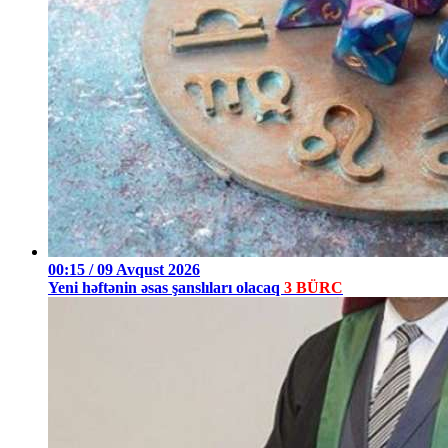
00:15 / 09 Avqust 2026
Yeni həftənin əsas şanslıları olacaq
3 BÜRC