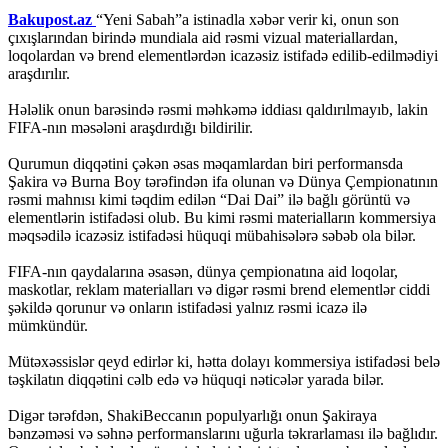
Bakupost.az
“Yeni Sabah”a istinadla xəbər verir ki, onun son
çıxışlarından birində mundiala aid rəsmi vizual materiallardan,
loqolardan və brend elementlərdən icazəsiz istifadə edilib-edilmədiyi
araşdırılır.
Hələlik onun barəsində rəsmi məhkəmə iddiası qaldırılmayıb, lakin
FIFA-nın məsələni araşdırdığı bildirilir.
Qurumun diqqətini çəkən əsas məqamlardan biri performansda
Şakira və Burna Boy tərəfindən ifa olunan və Dünya Çempionatının
rəsmi mahnısı kimi təqdim edilən “Dai Dai” ilə bağlı görüntü və
elementlərin istifadəsi olub. Bu kimi rəsmi materialların kommersiya
məqsədilə icazəsiz istifadəsi hüquqi mübahisələrə səbəb ola bilər.
FIFA-nın qaydalarına əsasən, dünya çempionatına aid loqolar,
maskotlar, reklam materialları və digər rəsmi brend elementlər ciddi
şəkildə qorunur və onların istifadəsi yalnız rəsmi icazə ilə
mümkündür.
Mütəxəssislər qeyd edirlər ki, hətta dolayı kommersiya istifadəsi belə
təşkilatın diqqətini cəlb edə və hüquqi nəticələr yarada bilər.
Digər tərəfdən, ShakiBeccanın populyarlığı onun Şakiraya
bənzəməsi və səhnə performanslarını uğurla təkrarlaması ilə bağlıdır.