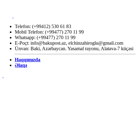
Telefon: (+99412) 530 61 83
Mobil Telefon: (+99477) 270 11 99
Whatsapp: (+99477) 270 11 99
E-Poçt:
info@bakupost.az
,
elchinzahiroglu@gmail.com
Ünvan: Baki, Azərbaycan. Yasamal rayonu, Alatava-7 küçəsi
Haqqımızda
Əlaqə