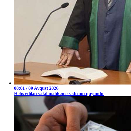
00:01 / 09 Avqust 2026
Həbs edilən vəkil məhkəmə sədrinin qayınıdır