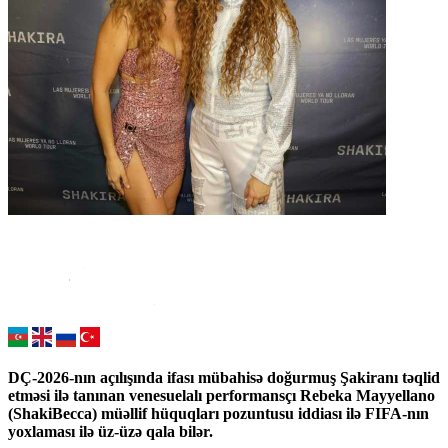
DÇ-2026-nın açılışında ifası mübahisə doğurmuş Şakiranı təqlid
etməsi ilə tanınan venesuelalı performansçı Rebeka Mayyellano
(ShakiBecca) müəllif hüquqları pozuntusu iddiası ilə FIFA-nın
yoxlaması ilə üz-üzə qala bilər.