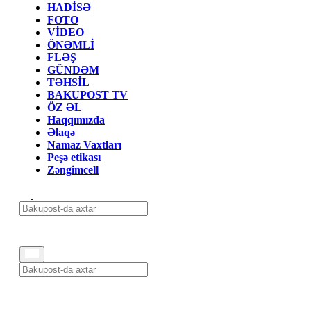
HADİSƏ
FOTO
VİDEO
ÖNƏMLİ
FLƏŞ
GÜNDƏM
TƏHSİL
BAKUPOST TV
ÖZ ƏL
Haqqımızda
Əlaqə
Namaz Vaxtları
Peşə etikası
Zəngimcell