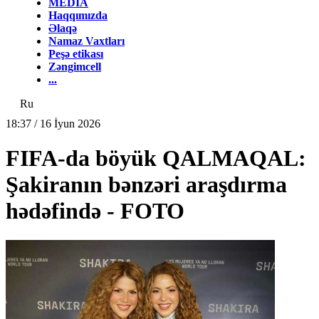
MEDİA
Haqqımızda
Əlaqə
Namaz Vaxtları
Peşə etikası
Zəngimcell
...
Ru
18:37 / 16 İyun 2026
FIFA-da böyük QALMAQAL:
Şakiranın bənzəri araşdırma
hədəfində - FOTO