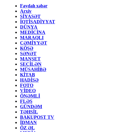
Faydalı xəbər
Arxiv
SİYASƏT
İQTİSADİYYAT
DÜNYA
MEDİCİNA
MARAQLI
CƏMİYYƏT
KÖŞƏ
SƏNƏT
MANŞET
SEÇİLƏN
MÜSAHİBƏ
KİTAB
HADİSƏ
FOTO
VİDEO
ÖNƏMLİ
FLƏŞ
GÜNDƏM
TƏHSİL
BAKUPOST TV
İDMAN
ÖZ ƏL