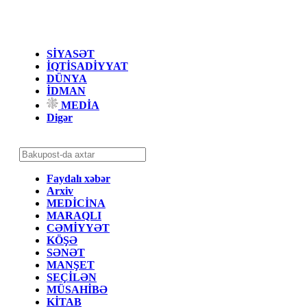
SİYASƏT
İQTİSADİYYAT
DÜNYA
İDMAN
MEDİA
Digər
Faydalı xəbər
Arxiv
MEDİCİNA
MARAQLI
CƏMİYYƏT
KÖŞƏ
SƏNƏT
MANŞET
SEÇİLƏN
MÜSAHİBƏ
KİTAB