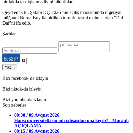
bir faktla təsdiqlənmədiyini bildiriblər.
Qeyd edək ki, Şakira DÇ-2026-nın açılış mərasimində nigeriyalı
müğənni Burna Boy ilə birlikdə turnirin rəsmi mahnısı olan "Dai
Dai"ni ifa edib.
Şərhlər
↻
Yaz...
Bizi facebook-da izləyin
Bizi tiktok-da izləyin
Bizi youtube-da izləyin
Son xəbərlər
00:30 / 09 Avqust 2026
Hansı universitetlərin adı ixtisasdan önə keçib? - Maraqlı
AÇIQLAMA
00:15 / 09 Avqust 2026