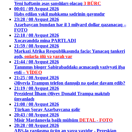
Yeni həftənin əsas şanslıları olacaq
3 BÜRC
00:01 / 09 Avqust 2026
Həbs edilən vəkil məhkəmə sədrinin qayınıdır
23:28 / 08 Avqust 2026
Azərbaycan bundan hər il 3 milyard dollar qazanacaq –
FOTO
22:18 / 08 Avqust 2026
Xocavənddə mina PARTLADI
21:59 / 08 Avqust 2026
Mərkəzi Afrika Respublikasında faciə: Yanacaq tankeri
aşdı,
onlarla ölü və yaralı var
21:44 / 08 Avqust 2026
Tanınmış bloger Sabirabaddakı acınacaqlı vəziyyəti ifşa
etdi –
VİDEO
21:25 / 08 Avqust 2026
Əliyevlə Trampın telefon danışığı nə qədər davam edib?
21:19 / 08 Avqust 2026
Prezident İlham Əliyev Donald Trampa məktub
ünvanladı
21:08 / 08 Avqust 2026
Türkan Şoray Azərbaycana gəlir
20:43 / 08 Avqust 2026
Misir Mərdanovla bağlı mühüm
DETAL - FOTO
20:28 / 08 Avqust 2026
ABŞ-la razılaşma üçün ən yaxşı vaxtdır - Pezeşkian