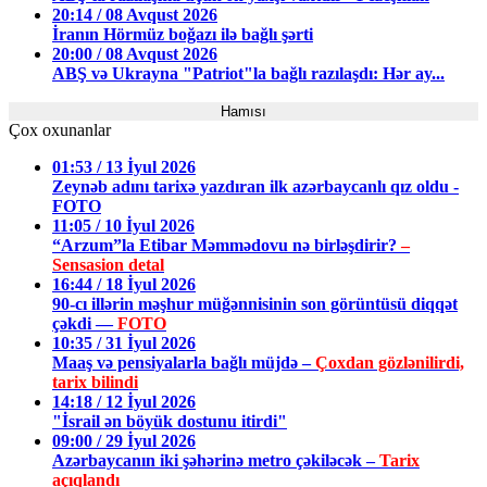
20:14 / 08 Avqust 2026
İranın Hörmüz boğazı ilə bağlı şərti
20:00 / 08 Avqust 2026
ABŞ və Ukrayna "Patriot"la bağlı razılaşdı: Hər ay...
Hamısı
Çox oxunanlar
01:53 / 13 İyul 2026
Zeynəb adını tarixə yazdıran ilk azərbaycanlı qız oldu -
FOTO
11:05 / 10 İyul 2026
“Arzum”la Etibar Məmmədovu nə birləşdirir?
–
Sensasion detal
16:44 / 18 İyul 2026
90-cı illərin məşhur müğənnisinin son görüntüsü diqqət
çəkdi —
FOTO
10:35 / 31 İyul 2026
Maaş və pensiyalarla bağlı müjdə –
Çoxdan gözlənilirdi,
tarix bilindi
14:18 / 12 İyul 2026
"İsrail ən böyük dostunu itirdi"
09:00 / 29 İyul 2026
Azərbaycanın iki şəhərinə metro çəkiləcək –
Tarix
açıqlandı