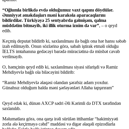
“Oğlumla birlikdə evdə olduğumuz vaxt qapını döydülər.
Əmniyyət əməkdaşları məni karakola aparacaqlarını
bildirdilər. Türkiyəyə 25 sentyabrda gəlmişəm, qalma
müddətim bitməyib, iki illik oturma iznim də var”
, – o qeyd
edib.
Keçmiş deputat bildirib ki, saxlanılması ilə bağlı ona hər hansı səbəb
izah edilməyib. Onun sözlərinə görə, sabah iştirak etməli olduğu
İELTS imtahanına gedəcəyi barədə müraciətinə də müsbət cavab
verilməyib.
O, həmçinin qeyd edib ki, saxlanılması siyasi sifarişdi və Ramiz
Mehdiyevlə bağlı ola biləcəyini bildirib:
“Ramiz Mehdiyevlə əlaqəsi olandan şərəfsiz adam yoxdur.
Günahsız olduğum halda məni şərləyənləri Allaha tapşırıram”
Qeyd edək ki, dünən AXCP sədri Əli Kərimli də DTX tərəfindən
saxlanılıb.
Məlumatlara görə, ona qarşı irəli sürülən ittihamlar “hakimiyyəti
zorla ələ keçirməyə cəhd” maddəsi və digər əlaqəli epizodlarla