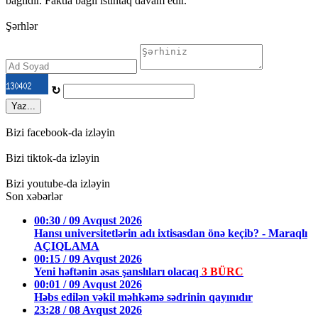
bağlıdır. Faktla bağlı istintaq davam edir.
Şərhlər
↻
Yaz...
Bizi facebook-da izləyin
Bizi tiktok-da izləyin
Bizi youtube-da izləyin
Son xəbərlər
00:30 / 09 Avqust 2026
Hansı universitetlərin adı ixtisasdan önə keçib? - Maraqlı
AÇIQLAMA
00:15 / 09 Avqust 2026
Yeni həftənin əsas şanslıları olacaq
3 BÜRC
00:01 / 09 Avqust 2026
Həbs edilən vəkil məhkəmə sədrinin qayınıdır
23:28 / 08 Avqust 2026