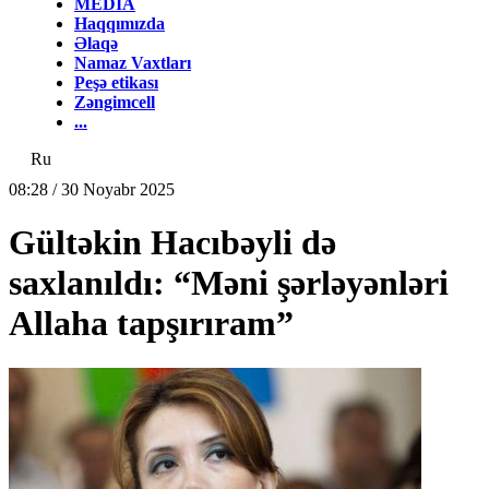
MEDİA
Haqqımızda
Əlaqə
Namaz Vaxtları
Peşə etikası
Zəngimcell
...
Ru
08:28 / 30 Noyabr 2025
Gültəkin Hacıbəyli də
saxlanıldı: “Məni şərləyənləri
Allaha tapşırıram”