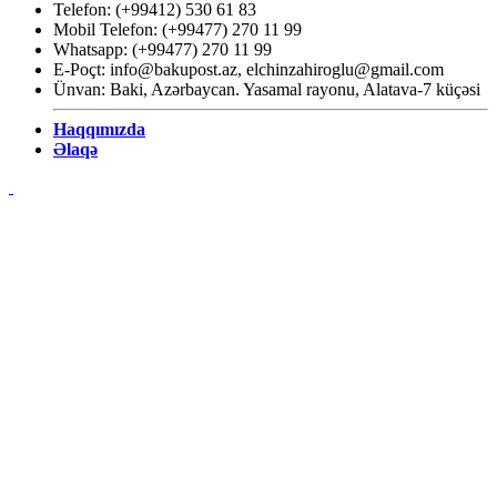
Telefon: (+99412) 530 61 83
Mobil Telefon: (+99477) 270 11 99
Whatsapp: (+99477) 270 11 99
E-Poçt:
info@bakupost.az
,
elchinzahiroglu@gmail.com
Ünvan: Baki, Azərbaycan. Yasamal rayonu, Alatava-7 küçəsi
Haqqımızda
Əlaqə