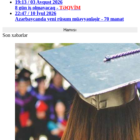
19:13 / 03 Avqust 2026
8 gün iş olmayacaq -
TƏQVİM
22:47 / 10 İyul 2026
Azərbaycanda yeni rüsum müəyyənləşir - 70 manat
Hamısı
Son xəbərlər