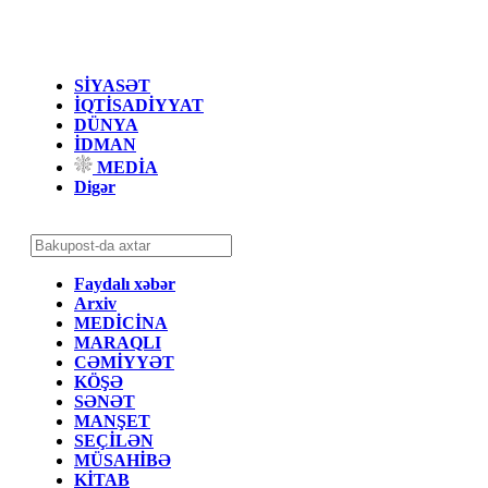
SİYASƏT
İQTİSADİYYAT
DÜNYA
İDMAN
MEDİA
Digər
Faydalı xəbər
Arxiv
MEDİCİNA
MARAQLI
CƏMİYYƏT
KÖŞƏ
SƏNƏT
MANŞET
SEÇİLƏN
MÜSAHİBƏ
KİTAB