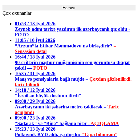
Hamısı
Çox oxunanlar
01:53 / 13 İyul 2026
Zeynəb adını tarixə yazdıran ilk azərbaycanlı qız oldu -
FOTO
11:05 / 10 İyul 2026
“Arzum”la Etibar Məmmədovu nə birləşdirir?
–
Sensasion detal
16:44 / 18 İyul 2026
90-cı illərin məşhur müğənnisinin son görüntüsü diqqət
çəkdi —
FOTO
10:35 / 31 İyul 2026
Maaş və pensiyalarla bağlı müjdə –
Çoxdan gözlənilirdi,
tarix bilindi
14:18 / 12 İyul 2026
"İsrail ən böyük dostunu itirdi"
09:00 / 29 İyul 2026
Azərbaycanın iki şəhərinə metro çəkiləcək –
Tarix
açıqlandı
09:00 / 23 İyul 2026
“Sədərək” və “Binə” bağlana bilər
- AÇIQLAMA
15:23 / 13 İyul 2026
Polkovnik BYD aldı, işə düşdü:
“Tapa bilmirəm”