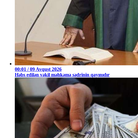
00:01 / 09 Avqust 2026
Həbs edilən vəkil məhkəmə sədrinin qayınıdır