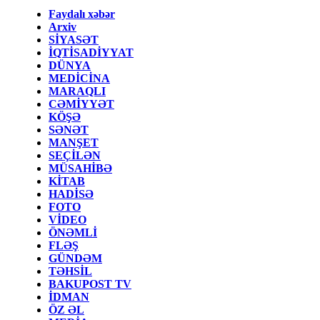
Faydalı xəbər
Arxiv
SİYASƏT
İQTİSADİYYAT
DÜNYA
MEDİCİNA
MARAQLI
CƏMİYYƏT
KÖŞƏ
SƏNƏT
MANŞET
SEÇİLƏN
MÜSAHİBƏ
KİTAB
HADİSƏ
FOTO
VİDEO
ÖNƏMLİ
FLƏŞ
GÜNDƏM
TƏHSİL
BAKUPOST TV
İDMAN
ÖZ ƏL