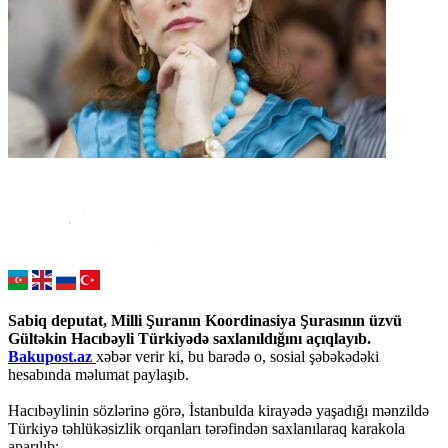
Sabiq deputat, Milli Şuranın Koordinasiya Şurasının üzvü
Gültəkin Hacıbəyli Türkiyədə saxlanıldığını açıqlayıb.
Bakupost.az
xəbər verir ki, bu barədə o, sosial şəbəkədəki
hesabında məlumat paylaşıb.
Hacıbəylinin sözlərinə görə, İstanbulda kirayədə yaşadığı mənzildə
Türkiyə təhlükəsizlik orqanları tərəfindən saxlanılaraq karakola
aparılıb: