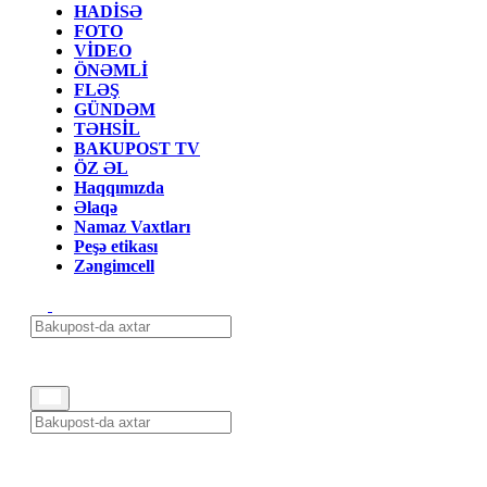
HADİSƏ
FOTO
VİDEO
ÖNƏMLİ
FLƏŞ
GÜNDƏM
TƏHSİL
BAKUPOST TV
ÖZ ƏL
Haqqımızda
Əlaqə
Namaz Vaxtları
Peşə etikası
Zəngimcell