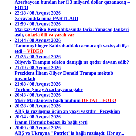
Azərbaycan bundan hər il 3 milyard dollar qazanacaq –
FOTO
22:18 / 08 Avqust 2026
Xocavənddə mina PARTLADI
21:59 / 08 Avqust 2026
Mərkəzi Afrika Respublikasında faciə: Yanacaq tankeri
aşdı,
onlarla ölü və yaralı var
21:44 / 08 Avqust 2026
Tanınmış bloger Sabirabaddakı acınacaqlı vəziyyəti ifşa
etdi –
VİDEO
21:25 / 08 Avqust 2026
Əliyevlə Trampın telefon danışığı nə qədər davam edib?
21:19 / 08 Avqust 2026
Prezident İlham Əliyev Donald Trampa məktub
ünvanladı
21:08 / 08 Avqust 2026
Türkan Şoray Azərbaycana gəlir
20:43 / 08 Avqust 2026
Misir Mərdanovla bağlı mühüm
DETAL - FOTO
20:28 / 08 Avqust 2026
ABŞ-la razılaşma üçün ən yaxşı vaxtdır - Pezeşkian
20:14 / 08 Avqust 2026
İranın Hörmüz boğazı ilə bağlı şərti
20:00 / 08 Avqust 2026
ABŞ və Ukrayna "Patriot"la bağlı razılaşdı: Hər ay...