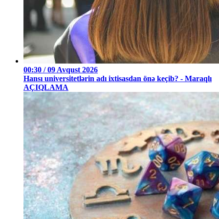
00:30 / 09 Avqust 2026
Hansı universitetlərin adı ixtisasdan önə keçib? - Maraqlı
AÇIQLAMA