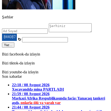
Şərhlər
↻
Yaz...
Bizi facebook-da izləyin
Bizi tiktok-da izləyin
Bizi youtube-da izləyin
Son xəbərlər
22:18 / 08 Avqust 2026
Xocavənddə mina PARTLADI
21:59 / 08 Avqust 2026
Mərkəzi Afrika Respublikasında faciə: Yanacaq tankeri
aşdı,
onlarla ölü və yaralı var
21:44 / 08 Avqust 2026