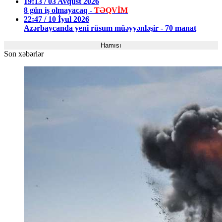
19:13 / 03 Avqust 2026
8 gün iş olmayacaq -
TƏQVİM
22:47 / 10 İyul 2026
Azərbaycanda yeni rüsum müəyyənləşir - 70 manat
Hamısı
Son xəbərlər