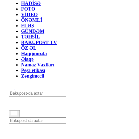
HADİSƏ
FOTO
VİDEO
ÖNƏMLİ
FLƏŞ
GÜNDƏM
TƏHSİL
BAKUPOST TV
ÖZ ƏL
Haqqımızda
Əlaqə
Namaz Vaxtları
Peşə etikası
Zəngimcell