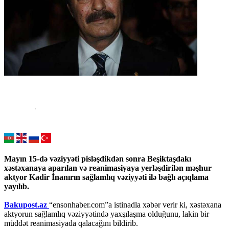
Mayın 15-də vəziyyəti pisləşdikdən sonra Beşiktaşdakı
xəstəxanaya aparılan və reanimasiyaya yerləşdirilən məşhur
aktyor Kadir İnanırın sağlamlıq vəziyyəti ilə bağlı açıqlama
yayılıb.
Bakupost.az
“ensonhaber.com”a istinadla xəbər verir ki, xəstəxana
aktyorun sağlamlıq vəziyyətində yaxşılaşma olduğunu, lakin bir
müddət reanimasiyada qalacağını bildirib.