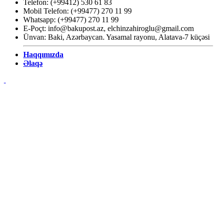
Telefon: (+99412) 530 61 83
Mobil Telefon: (+99477) 270 11 99
Whatsapp: (+99477) 270 11 99
E-Poçt:
info@bakupost.az
,
elchinzahiroglu@gmail.com
Ünvan: Baki, Azərbaycan. Yasamal rayonu, Alatava-7 küçəsi
Haqqımızda
Əlaqə