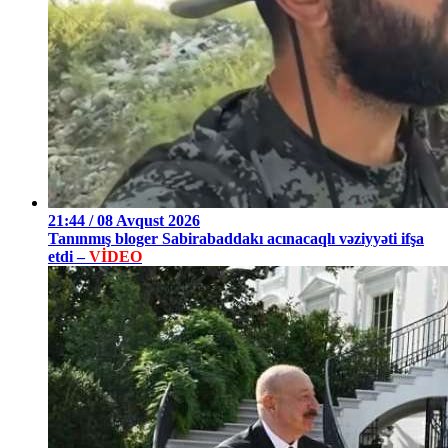
21:44 / 08 Avqust 2026
Tanınmış bloger Sabirabaddakı acınacaqlı vəziyyəti ifşa
etdi –
VİDEO