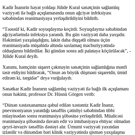
Kadir İnanırin həyat yoldaşı Jülide Kural sənətçinin sağlamlıq
vəziyyəti ilə bağlı açıqlamasında onun ağciyər infeksiyası
səbəbindən reanimasiyaya yerləşdirildiyini bildirib.
“Təəssüf ki, Kadir soyuqdəymə keçirdi. Soyuqdəymə səbəbindən
ağciyərlərində infeksiya yarandı. Bu gün vəziyyəti daha yaxşıdır.
Həkimləri yaxşılaşdığını, lakin daha diqqətli olması üçün
reanimasiyada müşahidə altında saxlamaq məcburiyyətində
olduqlarını bildirdilər. İki gündən sonra adi palataya köçürüləcək”, -
Jülide Kural deyib.
Xanımı, həmçinin siqaret çəkməyin sənətçinin sağlamlığına mənfi
təsir etdiyini bildirərək, “Onun ən böyük düşməni siqaretdir, ümid
edirəm ki, tərgidər” deyə vurğulayıb.
Sənətkar Kadir İnanırın sağlamlıq vəziyyəti ilə bağlı ilk açıqlamanı
onun həkimi, professor Dr. Hüsnü Görgen verib:
“Dünən xəstəxanamıza qəbul edilən xəstəmiz Kadir İnanır,
pnevmoniyanın yaratdığı tənəffüs çətinliyi səbəbindən tibbi
müayinədən sonra reanimasiya şöbəsinə yerləşdirildi. Müalicəsi
reanimasiya şöbəsində davam edir və intubasiyaya ehtiyac olmadan
qeyri-invaziv tənəffüs dəstəyi alır. Ümumi vəziyyəti yaxından
izlənilir və dünəndən bəri klinik vəziyyətində qismən yaxşılaşma