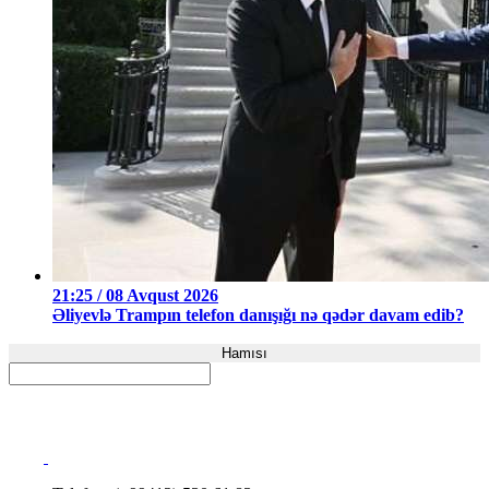
21:25 / 08 Avqust 2026
Əliyevlə Trampın telefon danışığı nə qədər davam edib?
Hamısı