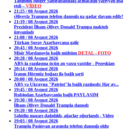
Tanınmış bloger Sabirabaddakı acınacaqlı vəziyyəti ifşa
etdi –
VİDEO
21:25 / 08 Avqust 2026
Əliyevlə Trampın telefon danışığı nə qədər davam edib?
21:19 / 08 Avqust 2026
Prezident İlham Əliyev Donald Trampa məktub
ünvanladı
21:08 / 08 Avqust 2026
Türkan Şoray Azərbaycana gəlir
20:43 / 08 Avqust 2026
Misir Mərdanovla bağlı mühüm
DETAL - FOTO
20:28 / 08 Avqust 2026
ABŞ-la razılaşma üçün ən yaxşı vaxtdır - Pezeşkian
20:14 / 08 Avqust 2026
İranın Hörmüz boğazı ilə bağlı şərti
20:00 / 08 Avqust 2026
ABŞ və Ukrayna "Patriot"la bağlı razılaşdı: Hər ay...
19:45 / 08 Avqust 2026
Rubiodan Azərbaycanla bağlı PAYLAŞIM
19:30 / 08 Avqust 2026
İlham Əliyev Donald Trampla danışdı
19:20 / 08 Avqust 2026
Şəhidin məzarı dağıdıldı, ağaclar oğurlandı - Video
19:03 / 08 Avqust 2026
Trampla Paşinyan arasında telefon danışığı oldu