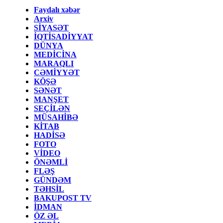
Faydalı xəbər
Arxiv
SİYASƏT
İQTİSADİYYAT
DÜNYA
MEDİCİNA
MARAQLI
CƏMİYYƏT
KÖŞƏ
SƏNƏT
MANŞET
SEÇİLƏN
MÜSAHİBƏ
KİTAB
HADİSƏ
FOTO
VİDEO
ÖNƏMLİ
FLƏŞ
GÜNDƏM
TƏHSİL
BAKUPOST TV
İDMAN
ÖZ ƏL