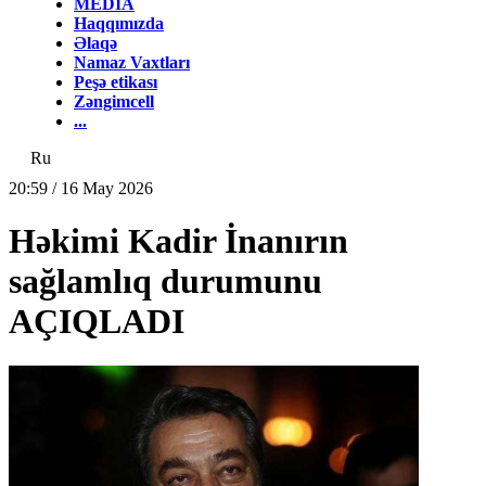
MEDİA
Haqqımızda
Əlaqə
Namaz Vaxtları
Peşə etikası
Zəngimcell
...
Ru
20:59 / 16 May 2026
Həkimi Kadir İnanırın
sağlamlıq durumunu
AÇIQLADI