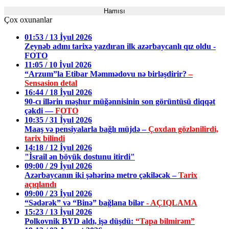
Hamısı
Çox oxunanlar
01:53 / 13 İyul 2026
Zeynəb adını tarixə yazdıran ilk azərbaycanlı qız oldu -
FOTO
11:05 / 10 İyul 2026
“Arzum”la Etibar Məmmədovu nə birləşdirir?
–
Sensasion detal
16:44 / 18 İyul 2026
90-cı illərin məşhur müğənnisinin son görüntüsü diqqət
çəkdi —
FOTO
10:35 / 31 İyul 2026
Maaş və pensiyalarla bağlı müjdə –
Çoxdan gözlənilirdi,
tarix bilindi
14:18 / 12 İyul 2026
"İsrail ən böyük dostunu itirdi"
09:00 / 29 İyul 2026
Azərbaycanın iki şəhərinə metro çəkiləcək –
Tarix
açıqlandı
09:00 / 23 İyul 2026
“Sədərək” və “Binə” bağlana bilər
- AÇIQLAMA
15:23 / 13 İyul 2026
Polkovnik BYD aldı, işə düşdü:
“Tapa bilmirəm”