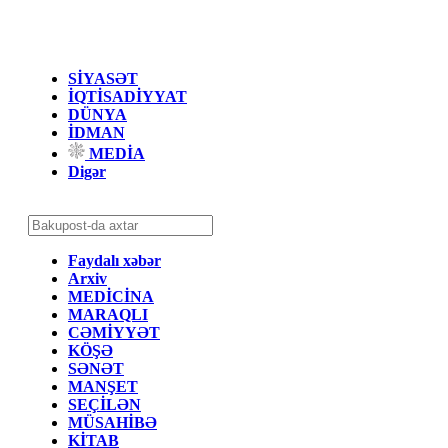
SİYASƏT
İQTİSADİYYAT
DÜNYA
İDMAN
MEDİA
Digər
Faydalı xəbər
Arxiv
MEDİCİNA
MARAQLI
CƏMİYYƏT
KÖŞƏ
SƏNƏT
MANŞET
SEÇİLƏN
MÜSAHİBƏ
KİTAB