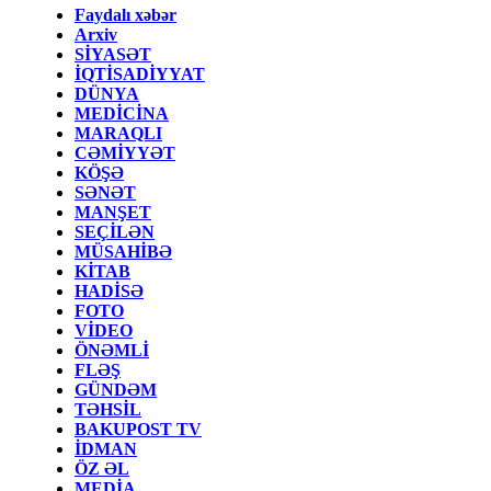
Faydalı xəbər
Arxiv
SİYASƏT
İQTİSADİYYAT
DÜNYA
MEDİCİNA
MARAQLI
CƏMİYYƏT
KÖŞƏ
SƏNƏT
MANŞET
SEÇİLƏN
MÜSAHİBƏ
KİTAB
HADİSƏ
FOTO
VİDEO
ÖNƏMLİ
FLƏŞ
GÜNDƏM
TƏHSİL
BAKUPOST TV
İDMAN
ÖZ ƏL
MEDİA