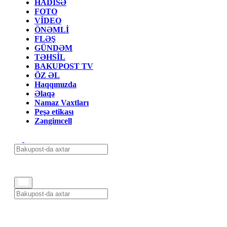
HADİSƏ
FOTO
VİDEO
ÖNƏMLİ
FLƏŞ
GÜNDƏM
TƏHSİL
BAKUPOST TV
ÖZ ƏL
Haqqımızda
Əlaqə
Namaz Vaxtları
Peşə etikası
Zəngimcell