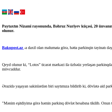
Paytaxtın Nizami rayonunda, Bəhruz Nuriyev küçəsi, 20 ünvanında 
olunur.
Bakupost.az
-a daxil olan məlumata görə, hətta parkinqin təyinatı dəyi
Qeyd olunur ki, “Lotos” ticarət mərkəzi ilə üzbəüz yerləşən parkinqdə h
mövcuddur.
Ərazidə yaşayan sakinlərdən biri saytımıza bildirib ki, dövlətə aid par
"Mənim eşitdiyimə görə həmin parkinq dövlət hesabına tikilib. Onun tiki