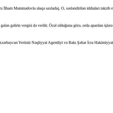
 İlham Məmmədovla əlaqə saxladıq. O, səsləndirilən iddiaları təkzib e
gələn gəlirin vergisi də verilir. Özəl olduğuna görə, orda aparılan işlər
zərbaycan Yerüstü Nəqliyyat Agentliyi və Bakı Şəhər İcra Hakimiyyəti i