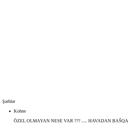
Şərhlər
Kohne
ŎZEL OLMAYAN NESE VAR ??? ..... HAVADAN BAŠQA.