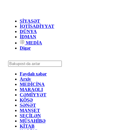
SİYASƏT
İQTİSADİYYAT
DÜNYA
İDMAN
MEDİA
Digər
Faydalı xəbər
Arxiv
MEDİCİNA
MARAQLI
CƏMİYYƏT
KÖŞƏ
SƏNƏT
MANŞET
SEÇİLƏN
MÜSAHİBƏ
KİTAB