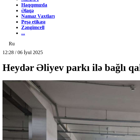
Haqqımızda
Əlaqə
Namaz Vaxtları
Peşə etikası
Zəngimcell
...
Ru
12:28 / 06 İyul 2025
Heydər Əliyev parkı ilə bağlı 