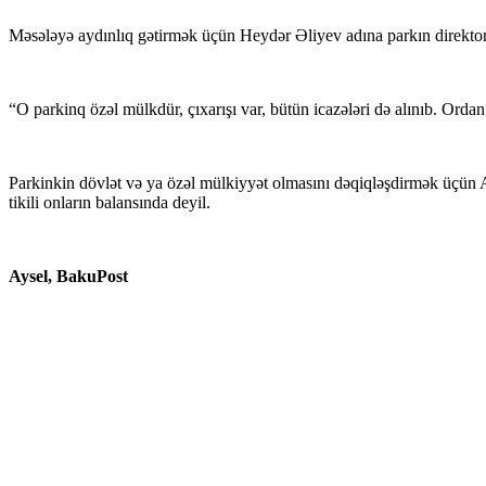
Məsələyə aydınlıq gətirmək üçün Heydər Əliyev adına parkın direktoru
“O parkinq özəl mülkdür, çıxarışı var, bütün icazələri də alınıb. Ordan 
Parkinkin dövlət və ya özəl mülkiyyət olmasını dəqiqləşdirmək üçün A
tikili onların balansında deyil.
Aysel,
BakuPost