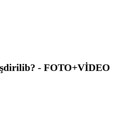
lləşdirilib? - FOTO+VİDEO