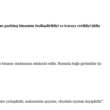
arkinq binasının özəlləşdirildiyi və icarəyə verildiyi iddia
 və binanın strukturuna müdaxilə edilir. Bununla bağlı görüntülər də
r yerləşdirilir, arakəsmələr qoyulur, obyektin təyinatı dəyişdirilir”.