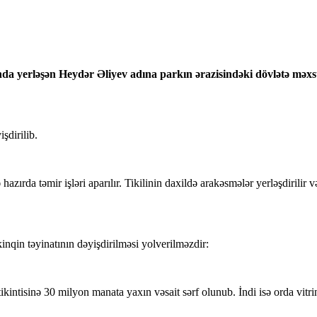
yerləşən Heydər Əliyev adına parkın ərazisindəki dövlətə məxsus p
şdirilib.
azırda təmir işləri aparılır. Tikilinin daxildə arakəsmələr yerləşdirilir
kinqin təyinatının dəyişdirilməsi yolverilməzdir:
ntisinə 30 milyon manata yaxın vəsait sərf olunub. İndi isə orda vitrinlə