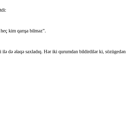
tdi:
ə heç kim qarışa bilməz”.
lə də əlaqə saxladıq. Hər iki qurumdan bildirdilər ki, sözügedən