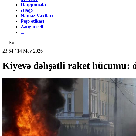
Haqqımızda
Əlaqə
Namaz Vaxtları
Peşə etikası
Zəngimcell
...
Ru
23:54 / 14 May 2026
Kiyevə dəhşətli raket hücumu: öl