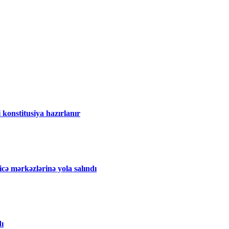
 konstitusiya hazırlanır
icə mərkəzlərinə yola salındı
dı