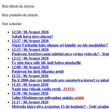
Bizi tiktok-da izləyin
Bizi youtube-da izləyin
Son xəbərlər
12:50 / 06 Avqust 2026
Sabah hava necə olacaq?
12:37 / 06 Avqust 2026
Nigar Fərhadın həbs olunan əri kimdir, nə işlə məşğuldur?
12:25 / 06 Avqust 2026
Paşinyan Azərbaycanın tələbini necə yerinə yetircək? - Yeni
12:12 / 06 Avqust 2026
Üç gün öncə səfir idi, indi həbsə göndərilir
12:00 / 06 Avqust 2026
Paşinyan bu türk ölkəsinə getdi
11:55 / 06 Avqust 2026
Bu il 2800-dən çox imtiyazlı şəxs sanatoriya-kurort və müal
11:43 / 06 Avqust 2026
Nazir ona yüksək vəzifə verdi
- FOTO
11:30 / 06 Avqust 2026
Səlim Müslümovun milyonluq əmlakı
satıldı
11:17 / 06 Avqust 2026
Metroda işlərə niyə avqustun 15-də başlanır? - Sədr açıqla