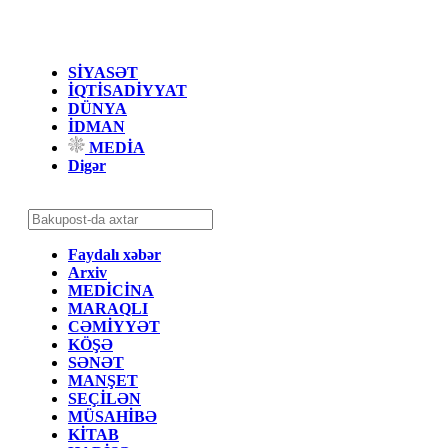
SİYASƏT
İQTİSADİYYAT
DÜNYA
İDMAN
MEDİA
Digər
Faydalı xəbər
Arxiv
MEDİCİNA
MARAQLI
CƏMİYYƏT
KÖŞƏ
SƏNƏT
MANŞET
SEÇİLƏN
MÜSAHİBƏ
KİTAB