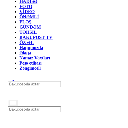
HADİSƏ
FOTO
VİDEO
ÖNƏMLİ
FLƏŞ
GÜNDƏM
TƏHSİL
BAKUPOST TV
ÖZ ƏL
Haqqımızda
Əlaqə
Namaz Vaxtları
Peşə etikası
Zəngimcell