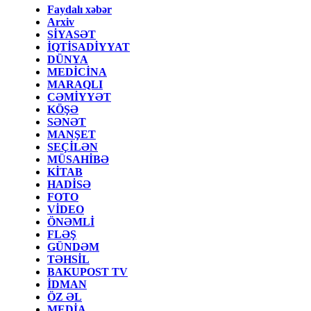
Faydalı xəbər
Arxiv
SİYASƏT
İQTİSADİYYAT
DÜNYA
MEDİCİNA
MARAQLI
CƏMİYYƏT
KÖŞƏ
SƏNƏT
MANŞET
SEÇİLƏN
MÜSAHİBƏ
KİTAB
HADİSƏ
FOTO
VİDEO
ÖNƏMLİ
FLƏŞ
GÜNDƏM
TƏHSİL
BAKUPOST TV
İDMAN
ÖZ ƏL
MEDİA