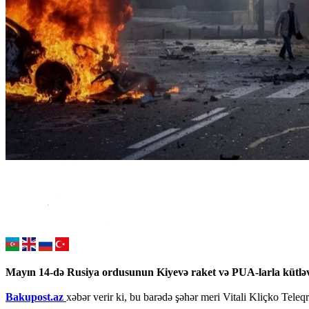
Mayın 14-də Rusiya ordusunun Kiyevə raket və PUA-larla kütləvi z
Bakupost.az
xəbər verir ki, bu barədə şəhər meri Vitali Kliçko Tele