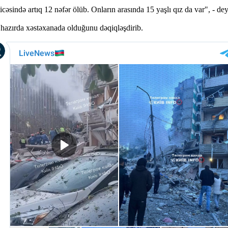
əsində artıq 12 nəfər ölüb. Onların arasında 15 yaşlı qız da var", - de
n hazırda xəstəxanada olduğunu dəqiqləşdirib.