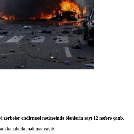
ərbələr endirməsi nəticəsində ölənlərin sayı 12 nəfərə çatıb.
qram kanalında məlumat yayıb.