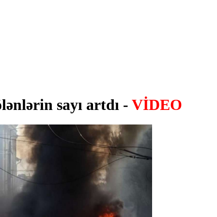
ənlərin sayı artdı -
VİDEO