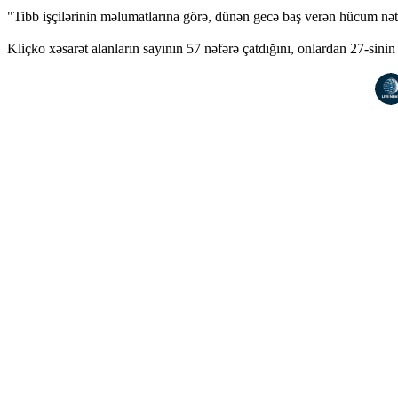
"Tibb işçilərinin məlumatlarına görə, dünən gecə baş verən hücum nətic
Kliçko xəsarət alanların sayının 57 nəfərə çatdığını, onlardan 27-sini