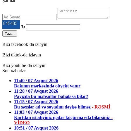
Şərhlər
↻
Yaz...
Bizi facebook-da izləyin
Bizi tiktok-da izləyin
Bizi youtube-da izləyin
Son xəbərlər
11:40 / 07 Avqust 2026
Bakının mərkəzində obyekt yanır
11:28 / 07 Avqust 2026
Payızda bu məhsullar bahalaşa bilər?
11:15 / 07 Avqust 2026
Bu şəxslər ad və soyadını dəyişə bilməz
- RƏSMİ
11:03 / 07 Avqust 2026
Kartdan istədiyiniz qədər köçürmə edə bilərsiniz
-
VİDEO
10:51 / 07 Avqust 2026