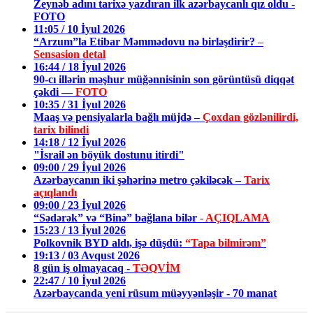
Zeynəb adını tarixə yazdıran ilk azərbaycanlı qız oldu -
FOTO
11:05 / 10 İyul 2026
“Arzum”la Etibar Məmmədovu nə birləşdirir?
–
Sensasion detal
16:44 / 18 İyul 2026
90-cı illərin məşhur müğənnisinin son görüntüsü diqqət
çəkdi —
FOTO
10:35 / 31 İyul 2026
Maaş və pensiyalarla bağlı müjdə –
Çoxdan gözlənilirdi,
tarix bilindi
14:18 / 12 İyul 2026
"İsrail ən böyük dostunu itirdi"
09:00 / 29 İyul 2026
Azərbaycanın iki şəhərinə metro çəkiləcək –
Tarix
açıqlandı
09:00 / 23 İyul 2026
“Sədərək” və “Binə” bağlana bilər
- AÇIQLAMA
15:23 / 13 İyul 2026
Polkovnik BYD aldı, işə düşdü:
“Tapa bilmirəm”
19:13 / 03 Avqust 2026
8 gün iş olmayacaq -
TƏQVİM
22:47 / 10 İyul 2026
Azərbaycanda yeni rüsum müəyyənləşir - 70 manat