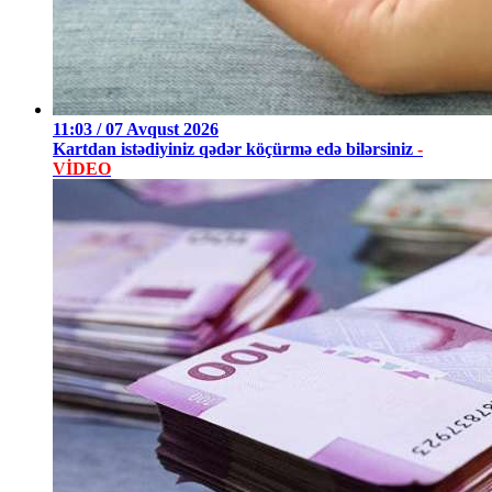
11:03 / 07 Avqust 2026
Kartdan istədiyiniz qədər köçürmə edə bilərsiniz
-
VİDEO