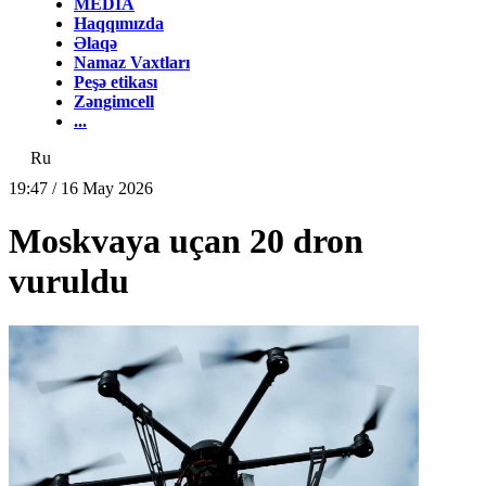
MEDİA
Haqqımızda
Əlaqə
Namaz Vaxtları
Peşə etikası
Zəngimcell
...
Ru
19:47 / 16 May 2026
Moskvaya uçan 20 dron
vuruldu