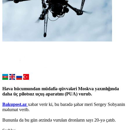
Hava hücumundan müdafiə qüvvələri Moskva yaxınlığında
daha üç pilotsuz uçuş aparatını (PUA) vurub.
Bakupost.az
xəbər verir ki, bu barədə şəhər meri Sergey Sobyanin
məlumat verib.
Bununla da bu gün ərzində vurulan dronların sayı 20-yə çatıb.