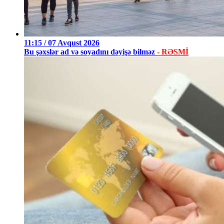
11:15 / 07 Avqust 2026
Bu şəxslər ad və soyadını dəyişə bilməz
- RƏSMİ