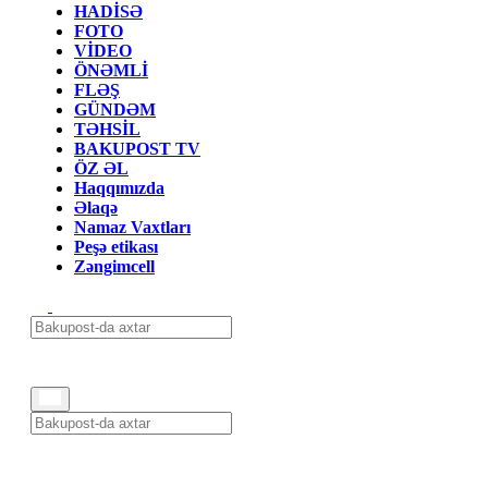
HADİSƏ
FOTO
VİDEO
ÖNƏMLİ
FLƏŞ
GÜNDƏM
TƏHSİL
BAKUPOST TV
ÖZ ƏL
Haqqımızda
Əlaqə
Namaz Vaxtları
Peşə etikası
Zəngimcell