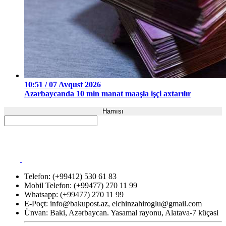
10:51 / 07 Avqust 2026
Azərbaycanda 10 min manat maaşla işçi axtarılır
Hamısı
Telefon: (+99412) 530 61 83
Mobil Telefon: (+99477) 270 11 99
Whatsapp: (+99477) 270 11 99
E-Poçt:
info@bakupost.az
,
elchinzahiroglu@gmail.com
Ünvan: Baki, Azərbaycan. Yasamal rayonu, Alatava-7 küçəsi