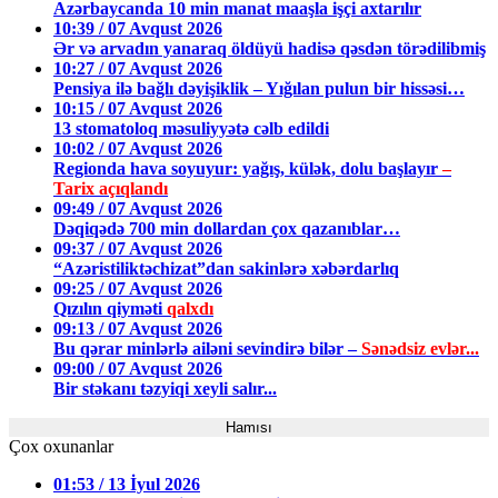
Azərbaycanda 10 min manat maaşla işçi axtarılır
10:39 / 07 Avqust 2026
Ər və arvadın yanaraq öldüyü hadisə qəsdən törədilibmiş
10:27 / 07 Avqust 2026
Pensiya ilə bağlı dəyişiklik – Yığılan pulun bir hissəsi…
10:15 / 07 Avqust 2026
13 stomatoloq məsuliyyətə cəlb edildi
10:02 / 07 Avqust 2026
Regionda hava soyuyur: yağış, külək, dolu başlayır
–
Tarix açıqlandı
09:49 / 07 Avqust 2026
Dəqiqədə 700 min dollardan çox qazanıblar…
09:37 / 07 Avqust 2026
“Azəristiliktəchizat”dan sakinlərə xəbərdarlıq
09:25 / 07 Avqust 2026
Qızılın qiyməti
qalxdı
09:13 / 07 Avqust 2026
Bu qərar minlərlə ailəni sevindirə bilər –
Sənədsiz evlər...
09:00 / 07 Avqust 2026
Bir stəkanı təzyiqi xeyli salır...
Hamısı
Çox oxunanlar
01:53 / 13 İyul 2026