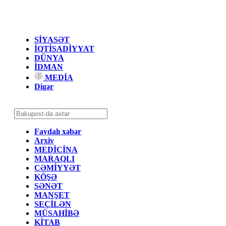
SİYASƏT
İQTİSADİYYAT
DÜNYA
İDMAN
MEDİA
Digər
Faydalı xəbər
Arxiv
MEDİCİNA
MARAQLI
CƏMİYYƏT
KÖŞƏ
SƏNƏT
MANŞET
SEÇİLƏN
MÜSAHİBƏ
KİTAB