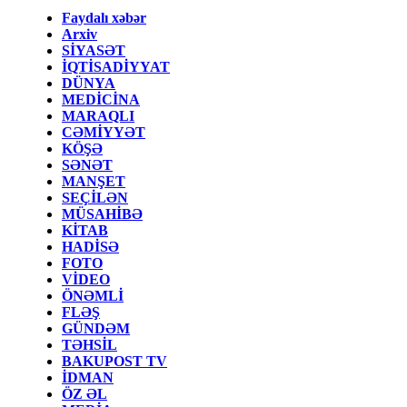
Faydalı xəbər
Arxiv
SİYASƏT
İQTİSADİYYAT
DÜNYA
MEDİCİNA
MARAQLI
CƏMİYYƏT
KÖŞƏ
SƏNƏT
MANŞET
SEÇİLƏN
MÜSAHİBƏ
KİTAB
HADİSƏ
FOTO
VİDEO
ÖNƏMLİ
FLƏŞ
GÜNDƏM
TƏHSİL
BAKUPOST TV
İDMAN
ÖZ ƏL