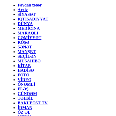
Faydalı xəbər
Arxiv
SİYASƏT
İQTİSADİYYAT
DÜNYA
MEDİCİNA
MARAQLI
CƏMİYYƏT
KÖŞƏ
SƏNƏT
MANŞET
SEÇİLƏN
MÜSAHİBƏ
KİTAB
HADİSƏ
FOTO
VİDEO
ÖNƏMLİ
FLƏŞ
GÜNDƏM
TƏHSİL
BAKUPOST TV
İDMAN
ÖZ ƏL