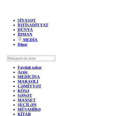
SİYASƏT
İQTİSADİYYAT
DÜNYA
İDMAN
MEDİA
Digər
Faydalı xəbər
Arxiv
MEDİCİNA
MARAQLI
CƏMİYYƏT
KÖŞƏ
SƏNƏT
MANŞET
SEÇİLƏN
MÜSAHİBƏ
KİTAB