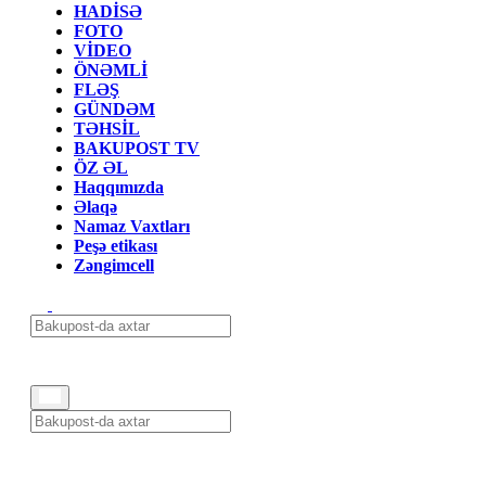
HADİSƏ
FOTO
VİDEO
ÖNƏMLİ
FLƏŞ
GÜNDƏM
TƏHSİL
BAKUPOST TV
ÖZ ƏL
Haqqımızda
Əlaqə
Namaz Vaxtları
Peşə etikası
Zəngimcell