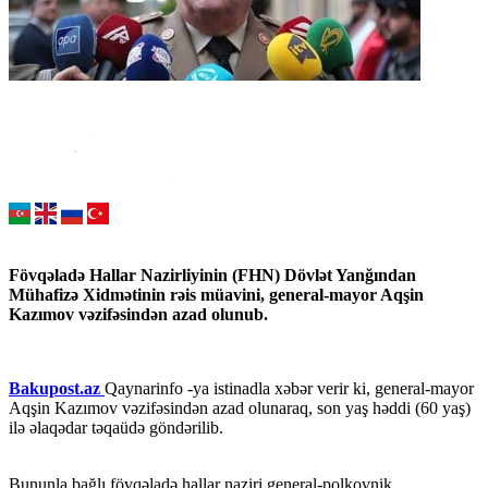
Fövqəladə Hallar Nazirliyinin (FHN) Dövlət Yanğından
Mühafizə Xidmətinin rəis müavini, general-mayor Aqşin
Kazımov vəzifəsindən azad olunub.
Bakupost.az
Qaynarinfo -ya istinadla xəbər verir ki, general-mayor
Aqşin Kazımov vəzifəsindən azad olunaraq, son yaş həddi (60 yaş)
ilə əlaqədar təqaüdə göndərilib.
Bununla bağlı fövqəladə hallar naziri general-polkovnik