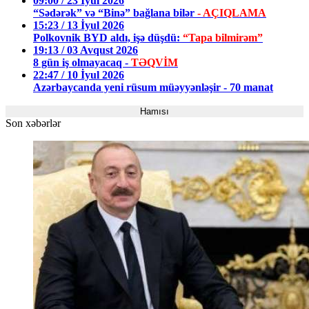
09:00 / 23 İyul 2026
“Sədərək” və “Binə” bağlana bilər
- AÇIQLAMA
15:23 / 13 İyul 2026
Polkovnik BYD aldı, işə düşdü:
“Tapa bilmirəm”
19:13 / 03 Avqust 2026
8 gün iş olmayacaq -
TƏQVİM
22:47 / 10 İyul 2026
Azərbaycanda yeni rüsum müəyyənləşir - 70 manat
Hamısı
Son xəbərlər