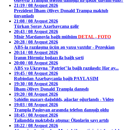
Əliyevlə Trampın telefon danışığı nə qədər davam edib?
21:19 / 08 Avqust 2026
Prezident İlham Əliyev Donald Trampa məktub
ünvanladı
21:08 / 08 Avqust 2026
Türkan Şoray Azərbaycana gəlir
20:43 / 08 Avqust 2026
Misir Mərdanovla bağlı mühüm
DETAL - FOTO
20:28 / 08 Avqust 2026
ABŞ-la razılaşma üçün ən yaxşı vaxtdır - Pezeşkian
20:14 / 08 Avqust 2026
İranın Hörmüz boğazı ilə bağlı şərti
20:00 / 08 Avqust 2026
ABŞ və Ukrayna "Patriot"la bağlı razılaşdı: Hər ay...
19:45 / 08 Avqust 2026
Rubiodan Azərbaycanla bağlı PAYLAŞIM
19:30 / 08 Avqust 2026
İlham Əliyev Donald Trampla danışdı
19:20 / 08 Avqust 2026
Şəhidin məzarı dağıdıldı, ağaclar oğurlandı - Video
19:03 / 08 Avqust 2026
Trampla Paşinyan arasında telefon danışığı oldu
18:45 / 08 Avqust 2026
Tailandda məktəbdə atışma: Ölənlərin sayı artdı
18:22 / 08 Avqust 2026