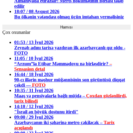
Almaniyada etirazlar: Merts hökumətinin istefası tələb
edilir
18:07 / 08 Avqust 2026
Bu ölkənin vətəndaşı olmaq üçün imtahan verməlisiniz
Hamısı
Çox oxunanlar
01:53 / 13 İyul 2026
Zeynəb adını tarixə yazdıran ilk azərbaycanlı qız oldu -
FOTO
11:05 / 10 İyul 2026
“Arzum”la Etibar Məmmədovu nə birləşdirir?
–
Sensasion detal
16:44 / 18 İyul 2026
90-cı illərin məşhur müğənnisinin son görüntüsü diqqət
çəkdi —
FOTO
10:35 / 31 İyul 2026
Maaş və pensiyalarla bağlı müjdə –
Çoxdan gözlənilirdi,
tarix bilindi
14:18 / 12 İyul 2026
"İsrail ən böyük dostunu itirdi"
09:00 / 29 İyul 2026
Azərbaycanın iki şəhərinə metro çəkiləcək –
Tarix
açıqlandı