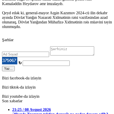
Kəmaləddin Heydərov əmr imzalayıb.
Qeyd edək ki, general-mayor Aqşin Kazımov 2024-cü ilin dekabr
ayında Dövlət Yanğın Nəzarəti Xidmətinin rəisi vəzifəsindən azad
olunaraq, Dövlət Yanğından Mühafizə Xidmətinin rəis müavini təyin
olunmuşdu.
Şərhlər
↻
Yaz...
Bizi facebook-da izləyin
Bizi tiktok-da izləyin
Bizi youtube-da izləyin
Son xəbərlər
21:25 / 08 Avqust 2026