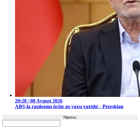
20:28 / 08 Avqust 2026
ABŞ-la razılaşma üçün ən yaxşı vaxtdır - Pezeşkian
Hamısı