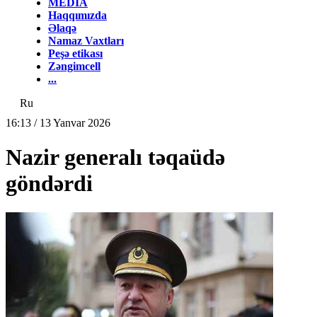
MEDİA
Haqqımızda
Əlaqə
Namaz Vaxtları
Peşə etikası
Zəngimcell
...
Ru
16:13 / 13 Yanvar 2026
Nazir generalı təqaüdə
göndərdi