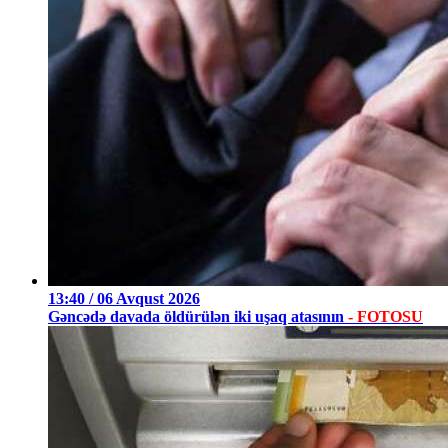
13:40 / 06 Avqust 2026
Gəncədə davada öldürülən iki uşaq atasının
- FOTOSU