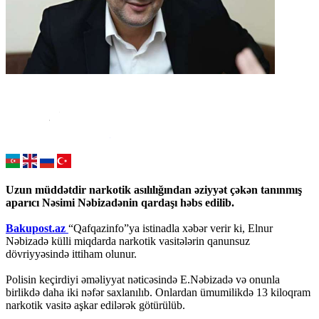
Uzun müddətdir narkotik asılılığından əziyyət çəkən tanınmış
aparıcı Nəsimi Nəbizadənin qardaşı həbs edilib.
Bakupost.az
“Qafqazinfo”ya istinadla xəbər verir ki, Elnur
Nəbizadə külli miqdarda narkotik vasitələrin qanunsuz
dövriyyəsində ittiham olunur.
Polisin keçirdiyi əməliyyat nəticəsində E.Nəbizadə və onunla
birlikdə daha iki nəfər saxlanılıb. Onlardan ümumilikdə 13 kiloqram
narkotik vasitə aşkar edilərək götürülüb.