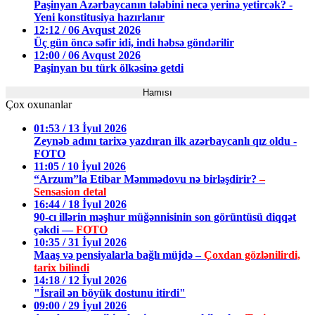
Paşinyan Azərbaycanın tələbini necə yerinə yetircək? -
Yeni konstitusiya hazırlanır
12:12 / 06 Avqust 2026
Üç gün öncə səfir idi, indi həbsə göndərilir
12:00 / 06 Avqust 2026
Paşinyan bu türk ölkəsinə getdi
Hamısı
Çox oxunanlar
01:53 / 13 İyul 2026
Zeynəb adını tarixə yazdıran ilk azərbaycanlı qız oldu -
FOTO
11:05 / 10 İyul 2026
“Arzum”la Etibar Məmmədovu nə birləşdirir?
–
Sensasion detal
16:44 / 18 İyul 2026
90-cı illərin məşhur müğənnisinin son görüntüsü diqqət
çəkdi —
FOTO
10:35 / 31 İyul 2026
Maaş və pensiyalarla bağlı müjdə –
Çoxdan gözlənilirdi,
tarix bilindi
14:18 / 12 İyul 2026
"İsrail ən böyük dostunu itirdi"
09:00 / 29 İyul 2026