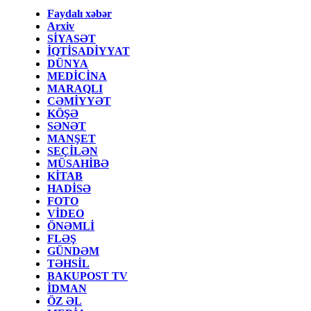
Faydalı xəbər
Arxiv
SİYASƏT
İQTİSADİYYAT
DÜNYA
MEDİCİNA
MARAQLI
CƏMİYYƏT
KÖŞƏ
SƏNƏT
MANŞET
SEÇİLƏN
MÜSAHİBƏ
KİTAB
HADİSƏ
FOTO
VİDEO
ÖNƏMLİ
FLƏŞ
GÜNDƏM
TƏHSİL
BAKUPOST TV
İDMAN
ÖZ ƏL