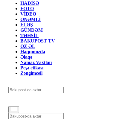
HADİSƏ
FOTO
VİDEO
ÖNƏMLİ
FLƏŞ
GÜNDƏM
TƏHSİL
BAKUPOST TV
ÖZ ƏL
Haqqımızda
Əlaqə
Namaz Vaxtları
Peşə etikası
Zəngimcell