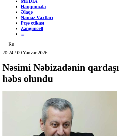
MEDİA
Haqqımızda
Əlaqə
Namaz Vaxtları
Peşə etikası
Zəngimcell
...
Ru
20:24 / 09 Yanvar 2026
Nəsimi Nəbizadənin qardaşı
həbs olundu