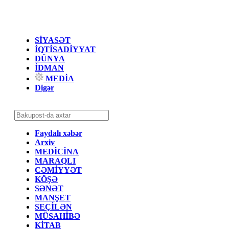
SİYASƏT
İQTİSADİYYAT
DÜNYA
İDMAN
MEDİA
Digər
Faydalı xəbər
Arxiv
MEDİCİNA
MARAQLI
CƏMİYYƏT
KÖŞƏ
SƏNƏT
MANŞET
SEÇİLƏN
MÜSAHİBƏ
KİTAB