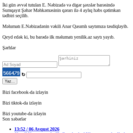
İki gün əvvəl tutulan E. Nəbizadə və digər şəxslər barəsində
Sumqayıt Şəhər Məhkəməsinin qərarı ilə 4 aylıq həbs qətimkan
tədbiri seçilib.
Məlumatı E.Nəbizadənin vəkili Anar Qasımlı saytımıza təsdiqləyib.
Qeyd edək ki, bu barədə ilk məlumatı yenilik.az saytı yayıb.
Şərhlər
↻
Yaz...
Bizi facebook-da izləyin
Bizi tiktok-da izləyin
Bizi youtube-da izləyin
Son xəbərlər
13:52 / 06 Avqust 2026