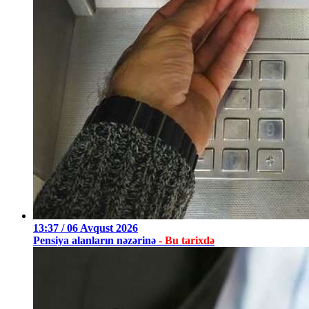
13:37 / 06 Avqust 2026
Pensiya alanların nəzərinə
- Bu tarixdə