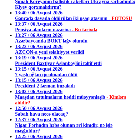
Şimali Koreyanın ballistik raketləri Ukrayna sərhədində:
Kiyev qorxmalıdırmı?
13:40 / 06 Avqust 2026
Gəncədə davada öldürülən iki uşaq atasının
- FOTOSU
13:37 / 06 Avqust 2026
Pensiya alanların nəzərinə
- Bu tarixdə
13:27 / 06 Avqust 2026
Azərbaycanda BOKT ləğv olundu
13:22 / 06 Avqust 2026
AZCON-a yeni səlahiyyət verildi
13:19 / 06 Avqust 2026
Prezident Bəxtiyar Aslanbəylini təltif etdi
13:15 / 06 Avqust 2026
7 yaşlı oğlan qıcolmadan öldü
13:15 / 06 Avqust 2026
Prezident 2 fərman imzaladı
13:02 / 06 Avqust 2026
Maaşdan tutulmaların həddi müəyyənləşib
- Kimlərə
aiddir?
12:50 / 06 Avqust 2026
Sabah hava necə olacaq?
12:37 / 06 Avqust 2026
Nigar Fərhadın həbs olunan əri kimdir, nə işlə
məşğuldur?
12:25 / 06 Avqust 2026