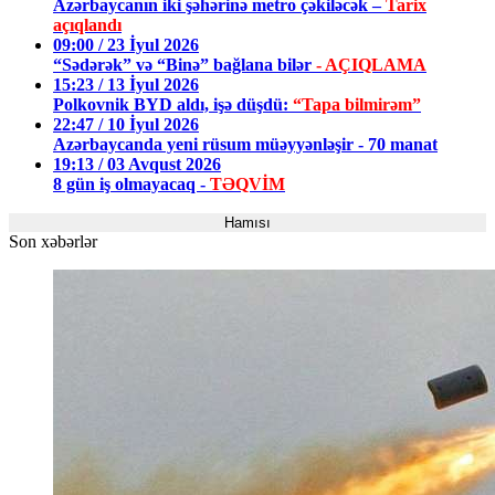
Azərbaycanın iki şəhərinə metro çəkiləcək –
Tarix
açıqlandı
09:00 / 23 İyul 2026
“Sədərək” və “Binə” bağlana bilər
- AÇIQLAMA
15:23 / 13 İyul 2026
Polkovnik BYD aldı, işə düşdü:
“Tapa bilmirəm”
22:47 / 10 İyul 2026
Azərbaycanda yeni rüsum müəyyənləşir - 70 manat
19:13 / 03 Avqust 2026
8 gün iş olmayacaq -
TƏQVİM
Hamısı
Son xəbərlər