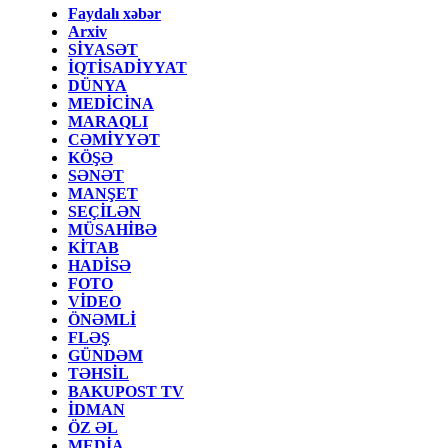
Faydalı xəbər
Arxiv
SİYASƏT
İQTİSADİYYAT
DÜNYA
MEDİCİNA
MARAQLI
CƏMİYYƏT
KÖŞƏ
SƏNƏT
MANŞET
SEÇİLƏN
MÜSAHİBƏ
KİTAB
HADİSƏ
FOTO
VİDEO
ÖNƏMLİ
FLƏŞ
GÜNDƏM
TƏHSİL
BAKUPOST TV
İDMAN
ÖZ ƏL
MEDİA