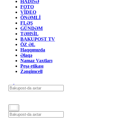
HADİSƏ
FOTO
VİDEO
ÖNƏMLİ
FLƏŞ
GÜNDƏM
TƏHSİL
BAKUPOST TV
ÖZ ƏL
Haqqımızda
Əlaqə
Namaz Vaxtları
Peşə etikası
Zəngimcell