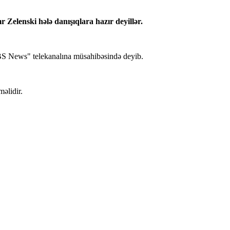
Zelenski hələ danışıqlara hazır deyillər.
BS News" telekanalına müsahibəsində deyib.
məlidir.