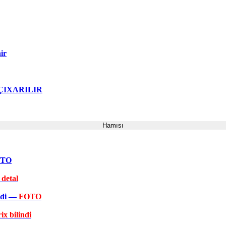
ir
ə ÇIXARILIR
Hamısı
FOTO
 detal
əkdi —
FOTO
ix bilindi