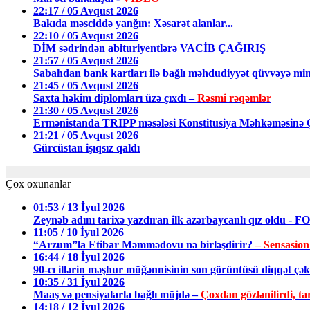
22:17 / 05 Avqust 2026
Bakıda məsciddə yanğın: Xəsarət alanlar...
22:10 / 05 Avqust 2026
DİM sədrindən abituriyentlərə VACİB ÇAĞIRIŞ
21:57 / 05 Avqust 2026
Sabahdan bank kartları ilə bağlı məhdudiyyət qüvvəyə min
21:45 / 05 Avqust 2026
Saxta həkim diplomları üzə çıxdı –
Rəsmi rəqəmlər
21:30 / 05 Avqust 2026
Ermənistanda TRIPP məsələsi Konstitusiya Məhkəməsin
21:21 / 05 Avqust 2026
Gürcüstan işıqsız qaldı
Çox oxunanlar
01:53 / 13 İyul 2026
Zeynəb adını tarixə yazdıran ilk azərbaycanlı qız oldu - 
11:05 / 10 İyul 2026
“Arzum”la Etibar Məmmədovu nə birləşdirir?
– Sensasion
16:44 / 18 İyul 2026
90-cı illərin məşhur müğənnisinin son görüntüsü diqqət ç
10:35 / 31 İyul 2026
Maaş və pensiyalarla bağlı müjdə –
Çoxdan gözlənilirdi, tar
14:18 / 12 İyul 2026