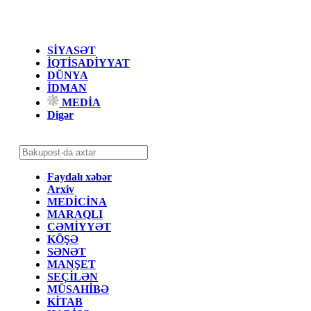
SİYASƏT
İQTİSADİYYAT
DÜNYA
İDMAN
MEDİA
Digər
Faydalı xəbər
Arxiv
MEDİCİNA
MARAQLI
CƏMİYYƏT
KÖŞƏ
SƏNƏT
MANŞET
SEÇİLƏN
MÜSAHİBƏ
KİTAB