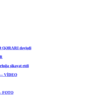
MƏ QƏRARI dəyişdi
ƏR
rluğa şikayət etdi
ar — VİDEO
 - FOTO