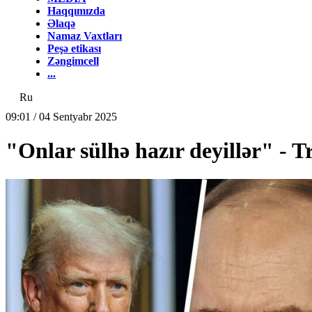
Haqqımızda
Əlaqə
Namaz Vaxtları
Peşə etikası
Zəngimcell
...
Ru
09:01 / 04 Sentyabr 2025
"Onlar sülhə hazır deyillər" - 