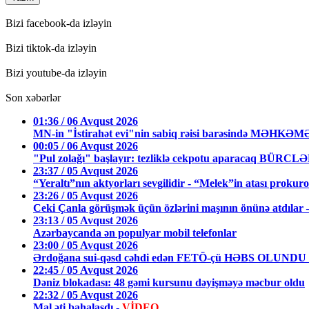
Bizi facebook-da izləyin
Bizi tiktok-da izləyin
Bizi youtube-da izləyin
Son xəbərlər
01:36 / 06 Avqust 2026
MN-in "İstirahət evi"nin sabiq rəisi barəsində MƏHKƏ
00:05 / 06 Avqust 2026
"Pul zolağı" başlayır: tezliklə cekpotu aparacaq BÜRCL
23:37 / 05 Avqust 2026
“Yeraltı”nın aktyorları sevgilidir - “Melek”in atası prokuro
23:26 / 05 Avqust 2026
Ceki Çanla görüşmək üçün özlərini maşının önünə atdıl
23:13 / 05 Avqust 2026
Azərbaycanda ən populyar mobil telefonlar
23:00 / 05 Avqust 2026
Ərdoğana sui-qəsd cəhdi edən FETÖ-çü HƏBS OLUNDU
22:45 / 05 Avqust 2026
Dəniz blokadası: 48 gəmi kursunu dəyişməyə məcbur oldu
22:32 / 05 Avqust 2026
Mal əti bahalaşdı -
VİDEO