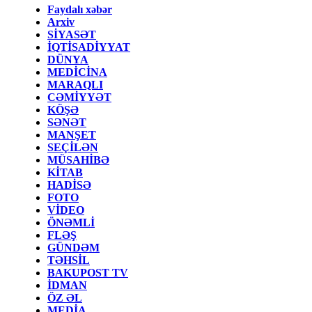
Faydalı xəbər
Arxiv
SİYASƏT
İQTİSADİYYAT
DÜNYA
MEDİCİNA
MARAQLI
CƏMİYYƏT
KÖŞƏ
SƏNƏT
MANŞET
SEÇİLƏN
MÜSAHİBƏ
KİTAB
HADİSƏ
FOTO
VİDEO
ÖNƏMLİ
FLƏŞ
GÜNDƏM
TƏHSİL
BAKUPOST TV
İDMAN
ÖZ ƏL
MEDİA