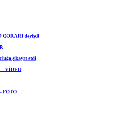
MƏ QƏRARI dəyişdi
ƏR
rluğa şikayət etdi
ar — VİDEO
 - FOTO