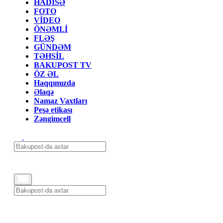
HADİSƏ
FOTO
VİDEO
ÖNƏMLİ
FLƏŞ
GÜNDƏM
TƏHSİL
BAKUPOST TV
ÖZ ƏL
Haqqımızda
Əlaqə
Namaz Vaxtları
Peşə etikası
Zəngimcell