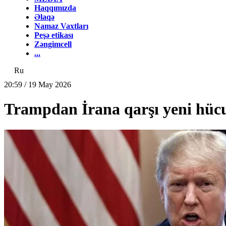
Haqqımızda
Əlaqə
Namaz Vaxtları
Peşə etikası
Zəngimcell
...
Ru
20:59 / 19 May 2026
Trampdan İrana qarşı yeni hücum