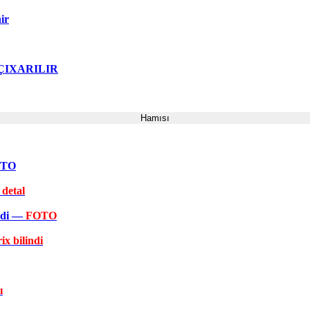
ir
ə ÇIXARILIR
Hamısı
FOTO
 detal
əkdi —
FOTO
ix bilindi
ı