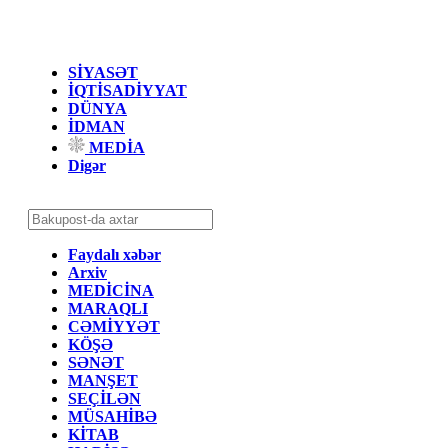
SİYASƏT
İQTİSADİYYAT
DÜNYA
İDMAN
MEDİA
Digər
Faydalı xəbər
Arxiv
MEDİCİNA
MARAQLI
CƏMİYYƏT
KÖŞƏ
SƏNƏT
MANŞET
SEÇİLƏN
MÜSAHİBƏ
KİTAB