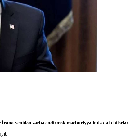
 İrana yenidən zərbə endirmək məcburiyyətində qala bilərlər
.
ayıb.