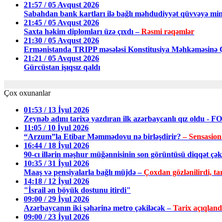
21:57 / 05 Avqust 2026
Sabahdan bank kartları ilə bağlı məhdudiyyət qüvvəyə min
21:45 / 05 Avqust 2026
Saxta həkim diplomları üzə çıxdı –
Rəsmi rəqəmlər
21:30 / 05 Avqust 2026
Ermənistanda TRIPP məsələsi Konstitusiya Məhkəməsin
21:21 / 05 Avqust 2026
Gürcüstan işıqsız qaldı
Çox oxunanlar
01:53 / 13 İyul 2026
Zeynəb adını tarixə yazdıran ilk azərbaycanlı qız oldu - 
11:05 / 10 İyul 2026
“Arzum”la Etibar Məmmədovu nə birləşdirir?
– Sensasion
16:44 / 18 İyul 2026
90-cı illərin məşhur müğənnisinin son görüntüsü diqqət ç
10:35 / 31 İyul 2026
Maaş və pensiyalarla bağlı müjdə –
Çoxdan gözlənilirdi, tar
14:18 / 12 İyul 2026
"İsrail ən böyük dostunu itirdi"
09:00 / 29 İyul 2026
Azərbaycanın iki şəhərinə metro çəkiləcək –
Tarix açıqland
09:00 / 23 İyul 2026