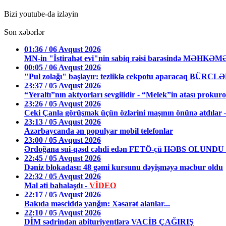
Bizi youtube-da izləyin
Son xəbərlər
01:36 / 06 Avqust 2026
MN-in "İstirahət evi"nin sabiq rəisi barəsində MƏHKƏ
00:05 / 06 Avqust 2026
"Pul zolağı" başlayır: tezliklə cekpotu aparacaq BÜRCL
23:37 / 05 Avqust 2026
“Yeraltı”nın aktyorları sevgilidir - “Melek”in atası prokuro
23:26 / 05 Avqust 2026
Ceki Çanla görüşmək üçün özlərini maşının önünə atdıl
23:13 / 05 Avqust 2026
Azərbaycanda ən populyar mobil telefonlar
23:00 / 05 Avqust 2026
Ərdoğana sui-qəsd cəhdi edən FETÖ-çü HƏBS OLUNDU
22:45 / 05 Avqust 2026
Dəniz blokadası: 48 gəmi kursunu dəyişməyə məcbur oldu
22:32 / 05 Avqust 2026
Mal əti bahalaşdı -
VİDEO
22:17 / 05 Avqust 2026
Bakıda məsciddə yanğın: Xəsarət alanlar...
22:10 / 05 Avqust 2026
DİM sədrindən abituriyentlərə VACİB ÇAĞIRIŞ