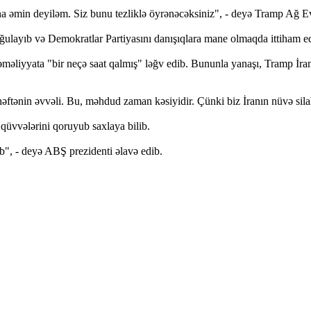
a əmin deyiləm. Siz bunu tezliklə öyrənəcəksiniz", - deyə Tramp Ağ Evin
ğulayıb və Demokratlar Partiyasını danışıqlara mane olmaqda ittiham e
 əməliyyata "bir neçə saat qalmış" ləğv edib. Bununla yanaşı, Tramp İr
ftənin əvvəli. Bu, məhdud zaman kəsiyidir. Çünki biz İranın nüvə silahı
qüvvələrini qoruyub saxlaya bilib.
ib", - deyə ABŞ prezidenti əlavə edib.