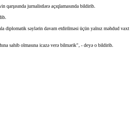
 qarşısında jurnalistlərə açıqlamasında bildirib.
dib.
anla diplomatik səylərin davam etdirilməsi üçün yalnız məhdud vaxt
na sahib olmasına icazə verə bilmərik", - deyə o bildirib.