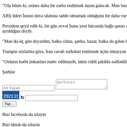
"Ola bilsin ki, onlara daha bir zərbə endirmək lazım gələcək. Mən bun
ABŞ lideri İranın nüvə silahına sahib olmamalı olduğunu bir daha vur
Prezident qeyd edib ki, bir gün əvvəl İrana yeni hücumla bağlı qərarı
ayrıldığını deyib.
"Mən iki-üç gün deyərdim, bəlkə cümə, şənbə, bazar, bəlkə də gələn hə
Trampın sözlərinə görə, İran cavab zərbələri endirmək üçün müəyyən 
"Onların hərbi imkanları məhv edilməyib, lakin ciddi şəkildə zəiflədil
Şərhlər
↻
Yaz...
Bizi facebook-da izləyin
Bizi tiktok-da izləyin