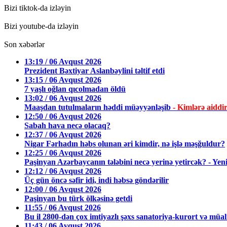
Bizi tiktok-da izləyin
Bizi youtube-da izləyin
Son xəbərlər
13:19 / 06 Avqust 2026
Prezident Bəxtiyar Aslanbəylini təltif etdi
13:15 / 06 Avqust 2026
7 yaşlı oğlan qıcolmadan öldü
13:02 / 06 Avqust 2026
Maaşdan tutulmaların həddi müəyyənləşib
- Kimlərə aiddi
12:50 / 06 Avqust 2026
Sabah hava necə olacaq?
12:37 / 06 Avqust 2026
Nigar Fərhadın həbs olunan əri kimdir, nə işlə məşğuldur?
12:25 / 06 Avqust 2026
Paşinyan Azərbaycanın tələbini necə yerinə yetircək? - Yeni
12:12 / 06 Avqust 2026
Üç gün öncə səfir idi, indi həbsə göndərilir
12:00 / 06 Avqust 2026
Paşinyan bu türk ölkəsinə getdi
11:55 / 06 Avqust 2026
Bu il 2800-dən çox imtiyazlı şəxs sanatoriya-kurort və müal
11:43 / 06 Avqust 2026