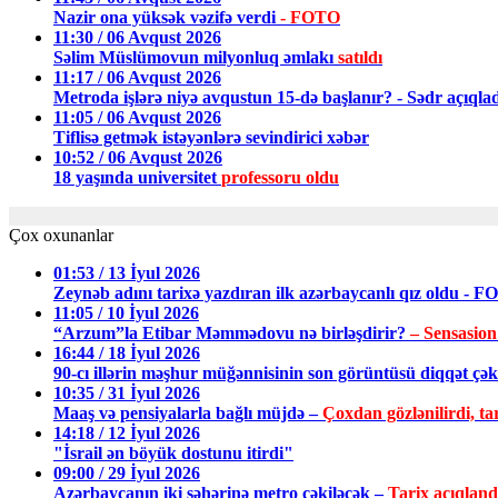
Nazir ona yüksək vəzifə verdi
- FOTO
11:30 / 06 Avqust 2026
Səlim Müslümovun milyonluq əmlakı
satıldı
11:17 / 06 Avqust 2026
Metroda işlərə niyə avqustun 15-də başlanır? - Sədr açıqla
11:05 / 06 Avqust 2026
Tiflisə getmək istəyənlərə sevindirici xəbər
10:52 / 06 Avqust 2026
18 yaşında universitet
professoru oldu
Çox oxunanlar
01:53 / 13 İyul 2026
Zeynəb adını tarixə yazdıran ilk azərbaycanlı qız oldu - 
11:05 / 10 İyul 2026
“Arzum”la Etibar Məmmədovu nə birləşdirir?
– Sensasion
16:44 / 18 İyul 2026
90-cı illərin məşhur müğənnisinin son görüntüsü diqqət ç
10:35 / 31 İyul 2026
Maaş və pensiyalarla bağlı müjdə –
Çoxdan gözlənilirdi, tar
14:18 / 12 İyul 2026
"İsrail ən böyük dostunu itirdi"
09:00 / 29 İyul 2026
Azərbaycanın iki şəhərinə metro çəkiləcək –
Tarix açıqland