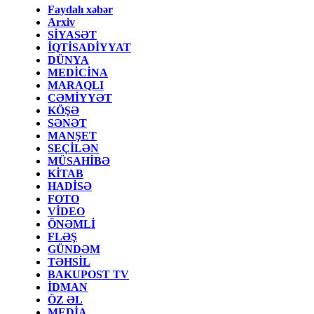
Faydalı xəbər
Arxiv
SİYASƏT
İQTİSADİYYAT
DÜNYA
MEDİCİNA
MARAQLI
CƏMİYYƏT
KÖŞƏ
SƏNƏT
MANŞET
SEÇİLƏN
MÜSAHİBƏ
KİTAB
HADİSƏ
FOTO
VİDEO
ÖNƏMLİ
FLƏŞ
GÜNDƏM
TƏHSİL
BAKUPOST TV
İDMAN
ÖZ ƏL
MEDİA