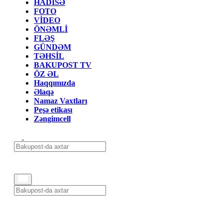
HADİSƏ
FOTO
VİDEO
ÖNƏMLİ
FLƏŞ
GÜNDƏM
TƏHSİL
BAKUPOST TV
ÖZ ƏL
Haqqımızda
Əlaqə
Namaz Vaxtları
Peşə etikası
Zəngimcell