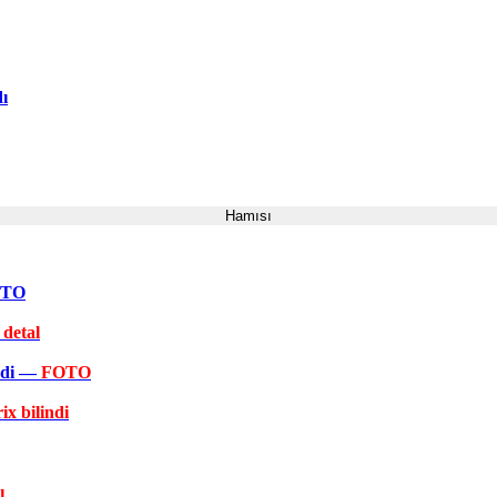
dı
Hamısı
FOTO
 detal
əkdi —
FOTO
ix bilindi
ı