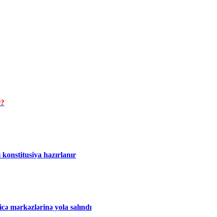
r?
 konstitusiya hazırlanır
icə mərkəzlərinə yola salındı