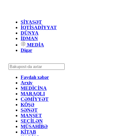
SİYASƏT
İQTİSADİYYAT
DÜNYA
İDMAN
MEDİA
Digər
Faydalı xəbər
Arxiv
MEDİCİNA
MARAQLI
CƏMİYYƏT
KÖŞƏ
SƏNƏT
MANŞET
SEÇİLƏN
MÜSAHİBƏ
KİTAB