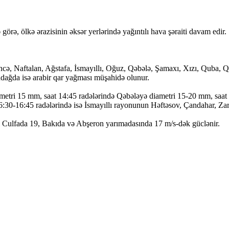
görə, ölkə ərazisinin əksər yerlərində yağıntılı hava şəraiti davam edir.
, Naftalan, Ağstafa, İsmayıllı, Oğuz, Qəbələ, Şamaxı, Xızı, Quba, Qrı
hdağda isə arabir qar yağması müşahidə olunur.
metri 15 mm, saat 14:45 radələrində Qəbələyə diametri 15-20 mm, saat
6:30-16:45 radələrində isə İsmayıllı rayonunun Həftəsov, Çandahar, Za
əti Culfada 19, Bakıda və Abşeron yarımadasında 17 m/s-dək güclənir.