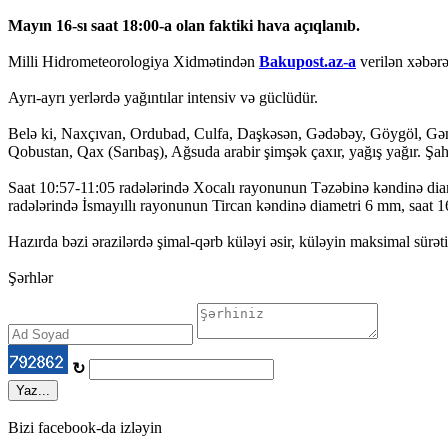
Mayın 16-sı saat 18:00-a olan faktiki hava açıqlanıb.
Milli Hidrometeorologiya Xidmətindən
Bakupost.az-a
verilən xəbərə 
Ayrı-ayrı yerlərdə yağıntılar intensiv və güclüdür.
Belə ki, Naxçıvan, Ordubad, Culfa, Daşkəsən, Gədəbəy, Göygöl, Gəncə
Qobustan, Qax (Sarıbaş), Ağsuda arabir şimşək çaxır, yağış yağır. Şa
Saat 10:57-11:05 radələrində Xocalı rayonunun Təzəbinə kəndinə dia
radələrində İsmayıllı rayonunun Tircan kəndinə diametri 6 mm, saat 1
Hazırda bəzi ərazilərdə şimal-qərb küləyi əsir, küləyin maksimal sür
Şərhlər
↻
Yaz...
Bizi facebook-da izləyin