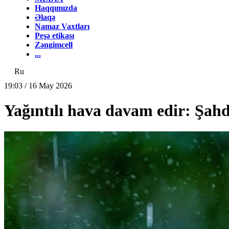
Haqqımızda
Əlaqə
Namaz Vaxtları
Peşə etikası
Zəngimcell
...
Ru
19:03 / 16 May 2026
Yağıntılı hava davam edir: Şahda