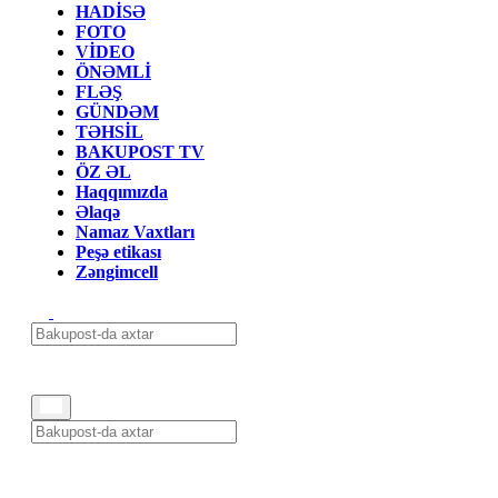
HADİSƏ
FOTO
VİDEO
ÖNƏMLİ
FLƏŞ
GÜNDƏM
TƏHSİL
BAKUPOST TV
ÖZ ƏL
Haqqımızda
Əlaqə
Namaz Vaxtları
Peşə etikası
Zəngimcell