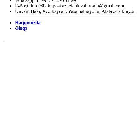
Whatsapp: (+99477) 270 11 99
E-Poçt:
info@bakupost.az
,
elchinzahiroglu@gmail.com
Ünvan: Baki, Azərbaycan. Yasamal rayonu, Alatava-7 küçəsi
Haqqımızda
Əlaqə