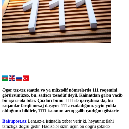
Əgər tez-tez saatda və ya müxtəlif nömrələrdə 111 rəqəmini
görürsünüzsə, bu, sadəcə təsadüf deyil, Kainatdan gələn vacib
bir işarə ola bilər. Çoxları bunu 1111 ilə qarışdırsa da, bu
rəqəmlər fərqli mesaj daşıyır: 111 arzuladığınız şeyin yolda
olduğunu bildirir, 1111 isə onun artıq gəlib çatdığını göstərir.
Bakupost.az
Lent.az-a istinadla xəbər verir ki, həyatınız ilahi
tarazlığa doğru gedir. Hadisələr sizin üçün ən doğru şəkildə