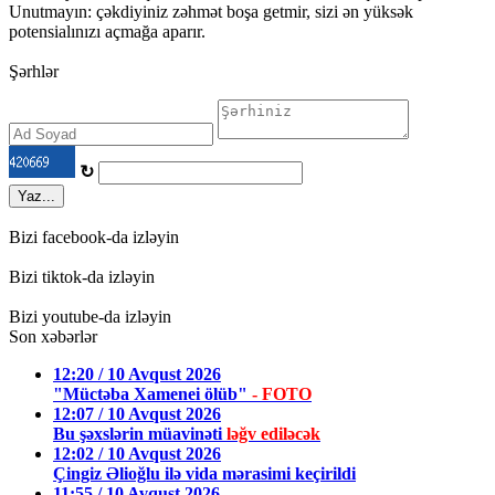
Unutmayın: çəkdiyiniz zəhmət boşa getmir, sizi ən yüksək
potensialınızı açmağa aparır.
Şərhlər
↻
Yaz...
Bizi facebook-da izləyin
Bizi tiktok-da izləyin
Bizi youtube-da izləyin
Son xəbərlər
12:20 / 10 Avqust 2026
"Müctəba Xamenei ölüb"
- FOTO
12:07 / 10 Avqust 2026
Bu şəxslərin müavinəti
ləğv ediləcək
12:02 / 10 Avqust 2026
Çingiz Əlioğlu ilə vida mərasimi keçirildi
11:55 / 10 Avqust 2026