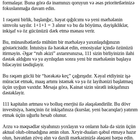
formalaşır. Buna görə də inamınızı qoruyun və əsas prioritetlərinizə
fokuslanmağa davam edin.
1 rəqəmi birlik, başlanğıc, həyat qığılcımı və yeni mərhələnin
simvolu sayılır. 1+1+1 = 3 alınır və bu da böyümə, dəyişikliklər,
inkişaf və öz gücünüzü dərk etmə mənası verir.
Bu, münasibətlərdə mühüm bir mərhələyə yaxınlaşdığınızın
göstəricisidir. İntuisiya ilə hərəkət edin, emosiyalar içində özünüzü
itirməyin. Əgər “ruh əkizi” axtarırsınızsa, 111 sizin birliyinizin ilahi
dəstək aldığını və ya ayrılıqdan sonra yeni bir mərhələnin başlaya
biləcəyini təsdiqləyir.
Bu rəqəm güclü bir “hərəkətə keç” çağırışıdır. Xəyal etdiyiniz işə
müraciət etmək, maaş artımı istəmək və ya öz layihənizi başlatmaq
üçün uyğun vaxtdır. Mesaja görə, Kainat sizin sürətli inkişafınızı
dəstəkləyir.
111 kapitalın artması və bolluq enerjisi ilə əlaqələndirilir. Bu dövr
investisiya, həmçinin öz inkişafınıza (kurslar, yeni bacarıqlar) yatırım
etmək üçün uğurlu hesab olunur.
Arzu və məqsədlər siyahınızı yoxlayın və onların hələ də sizin üçün
aktual olub-olmadığına əmin olun. Xeyir-duaları qəbul etməyə hazır
olun, həyatdan zövq alın və daxili mərkəzinizlə əlaqəni bərpa edin.