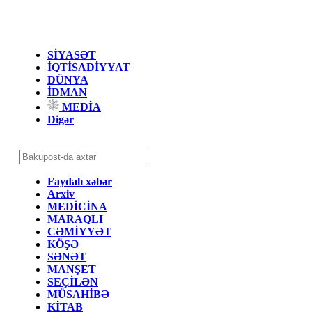
SİYASƏT
İQTİSADİYYAT
DÜNYA
İDMAN
MEDİA
Digər
Faydalı xəbər
Arxiv
MEDİCİNA
MARAQLI
CƏMİYYƏT
KÖŞƏ
SƏNƏT
MANŞET
SEÇİLƏN
MÜSAHİBƏ
KİTAB