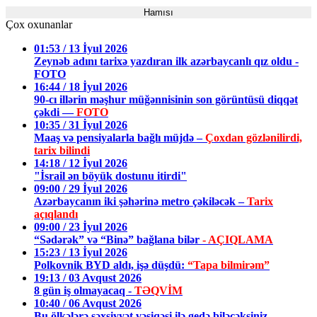
Hamısı
Çox oxunanlar
01:53 / 13 İyul 2026
Zeynəb adını tarixə yazdıran ilk azərbaycanlı qız oldu -
FOTO
16:44 / 18 İyul 2026
90-cı illərin məşhur müğənnisinin son görüntüsü diqqət
çəkdi —
FOTO
10:35 / 31 İyul 2026
Maaş və pensiyalarla bağlı müjdə –
Çoxdan gözlənilirdi,
tarix bilindi
14:18 / 12 İyul 2026
"İsrail ən böyük dostunu itirdi"
09:00 / 29 İyul 2026
Azərbaycanın iki şəhərinə metro çəkiləcək –
Tarix
açıqlandı
09:00 / 23 İyul 2026
“Sədərək” və “Binə” bağlana bilər
- AÇIQLAMA
15:23 / 13 İyul 2026
Polkovnik BYD aldı, işə düşdü:
“Tapa bilmirəm”
19:13 / 03 Avqust 2026
8 gün iş olmayacaq -
TƏQVİM
10:40 / 06 Avqust 2026
Bu ölkələrə şəxsiyyət vəsiqəsi ilə gedə biləcəksiniz
-