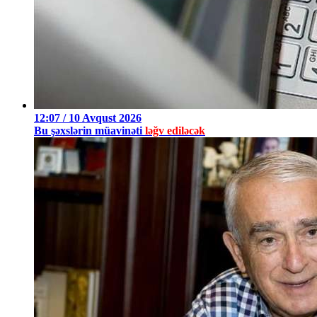
12:07 / 10 Avqust 2026
Bu şəxslərin müavinəti
ləğv ediləcək