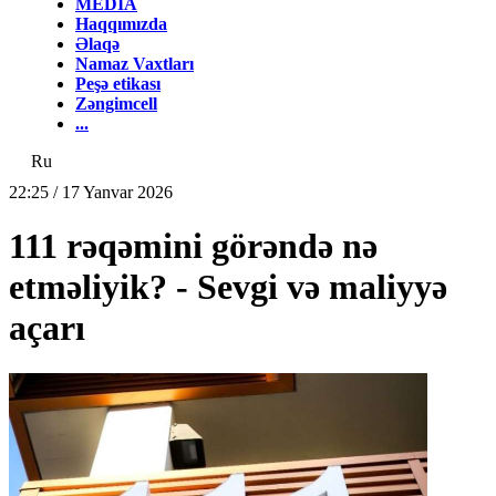
MEDİA
Haqqımızda
Əlaqə
Namaz Vaxtları
Peşə etikası
Zəngimcell
...
Ru
22:25 / 17 Yanvar 2026
111 rəqəmini görəndə nə
etməliyik? - Sevgi və maliyyə
açarı