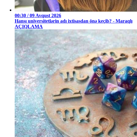
00:30 / 09 Avqust 2026
Hansı universitetlərin adı ixtisasdan önə keçib? - Maraqlı
AÇIQLAMA