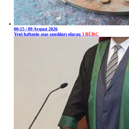
00:15 / 09 Avqust 2026
Yeni həftənin əsas şanslıları olacaq
3 BÜRC