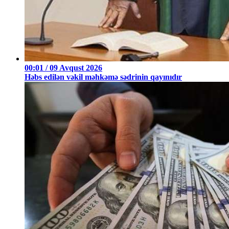
00:01 / 09 Avqust 2026
Həbs edilən vəkil məhkəmə sədrinin qayınıdır