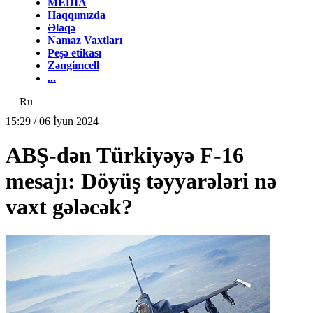
MEDİA
Haqqımızda
Əlaqə
Namaz Vaxtları
Peşə etikası
Zəngimcell
...
Ru
15:29 / 06 İyun 2024
ABŞ-dən Türkiyəyə F-16
mesajı: Döyüş təyyarələri nə
vaxt gələcək?