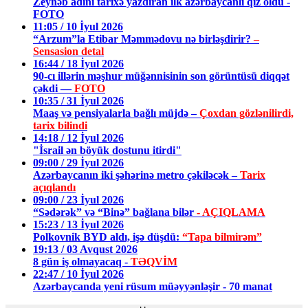
Zeynəb adını tarixə yazdıran ilk azərbaycanlı qız oldu -
FOTO
11:05 / 10 İyul 2026
“Arzum”la Etibar Məmmədovu nə birləşdirir?
–
Sensasion detal
16:44 / 18 İyul 2026
90-cı illərin məşhur müğənnisinin son görüntüsü diqqət
çəkdi —
FOTO
10:35 / 31 İyul 2026
Maaş və pensiyalarla bağlı müjdə –
Çoxdan gözlənilirdi,
tarix bilindi
14:18 / 12 İyul 2026
"İsrail ən böyük dostunu itirdi"
09:00 / 29 İyul 2026
Azərbaycanın iki şəhərinə metro çəkiləcək –
Tarix
açıqlandı
09:00 / 23 İyul 2026
“Sədərək” və “Binə” bağlana bilər
- AÇIQLAMA
15:23 / 13 İyul 2026
Polkovnik BYD aldı, işə düşdü:
“Tapa bilmirəm”
19:13 / 03 Avqust 2026
8 gün iş olmayacaq -
TƏQVİM
22:47 / 10 İyul 2026
Azərbaycanda yeni rüsum müəyyənləşir - 70 manat