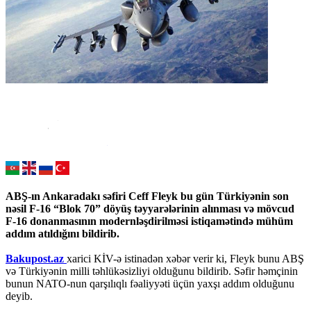
ABŞ-ın Ankaradakı səfiri Ceff Fleyk bu gün Türkiyənin son
nəsil F-16 “Blok 70” döyüş təyyarələrinin alınması və mövcud
F-16 donanmasının modernləşdirilməsi istiqamətində mühüm
addım atıldığını bildirib.
Bakupost.az
xarici KİV-ə istinadən xəbər verir ki, Fleyk bunu ABŞ
və Türkiyənin milli təhlükəsizliyi olduğunu bildirib. Səfir həmçinin
bunun NATO-nun qarşılıqlı fəaliyyəti üçün yaxşı addım olduğunu
deyib.