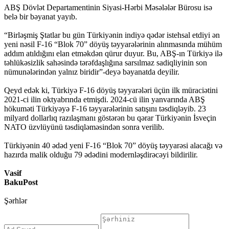
ABŞ Dövlət Departamentinin Siyasi-Hərbi Məsələlər Bürosu isə
belə bir bəyanat yayıb.
“Birləşmiş Ştatlar bu gün Türkiyənin indiyə qədər istehsal etdiyi ən
yeni nəsil F-16 “Blok 70” döyüş təyyarələrinin alınmasında mühüm
addım atıldığını elan etməkdən qürur duyur. Bu, ABŞ-ın Türkiyə ilə
təhlükəsizlik sahəsində tərəfdaşlığına sarsılmaz sadiqliyinin son
nümunələrindən yalnız biridir”-deyə bəyanatda deyilir.
Qeyd edək ki, Türkiyə F-16 döyüş təyyarələri üçün ilk müraciətini
2021-ci ilin oktyabrında etmişdi. 2024-cü ilin yanvarında ABŞ
hökuməti Türkiyəyə F-16 təyyarələrinin satışını təsdiqləyib. 23
milyard dollarlıq razılaşmanı göstərən bu qərar Türkiyənin İsveçin
NATO üzvlüyünü təsdiqləməsindən sonra verilib.
Türkiyənin 40 ədəd yeni F-16 “Blok 70” döyüş təyyarəsi alacağı və
hazırda malik olduğu 79 ədədini modernləşdirəcəyi bildirilir.
Vasif
BakuPost
Şərhlər