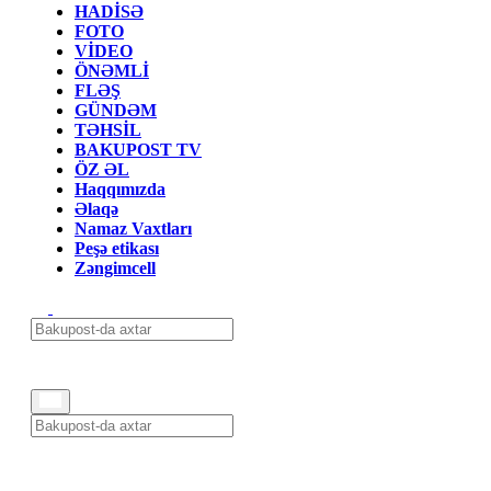
HADİSƏ
FOTO
VİDEO
ÖNƏMLİ
FLƏŞ
GÜNDƏM
TƏHSİL
BAKUPOST TV
ÖZ ƏL
Haqqımızda
Əlaqə
Namaz Vaxtları
Peşə etikası
Zəngimcell