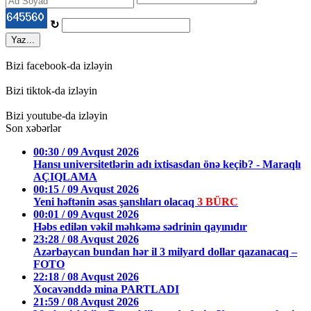
↻
Yaz...
Bizi facebook-da izləyin
Bizi tiktok-da izləyin
Bizi youtube-da izləyin
Son xəbərlər
00:30 / 09 Avqust 2026
Hansı universitetlərin adı ixtisasdan önə keçib? - Maraqlı
AÇIQLAMA
00:15 / 09 Avqust 2026
Yeni həftənin əsas şanslıları olacaq
3 BÜRC
00:01 / 09 Avqust 2026
Həbs edilən vəkil məhkəmə sədrinin qayınıdır
23:28 / 08 Avqust 2026
Azərbaycan bundan hər il 3 milyard dollar qazanacaq –
FOTO
22:18 / 08 Avqust 2026
Xocavənddə mina PARTLADI
21:59 / 08 Avqust 2026