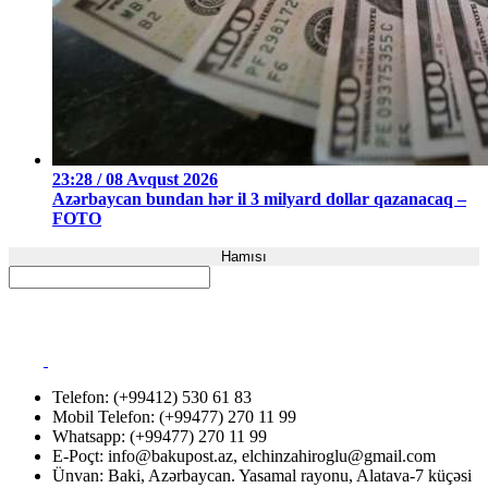
23:28 / 08 Avqust 2026
Azərbaycan bundan hər il 3 milyard dollar qazanacaq –
FOTO
Hamısı
Telefon: (+99412) 530 61 83
Mobil Telefon: (+99477) 270 11 99
Whatsapp: (+99477) 270 11 99
E-Poçt:
info@bakupost.az
,
elchinzahiroglu@gmail.com
Ünvan: Baki, Azərbaycan. Yasamal rayonu, Alatava-7 küçəsi