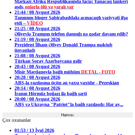
Mərkəzi Afrika Respublikasında faciə: Yanacaq tankeri
aşdı,
onlarla ölü və yaralı var
21:44 / 08 Avqust 2026
Tanınmış bloger Sabirabaddakı acınacaqlı vəziyyəti ifşa
etdi –
VİDEO
21:25 / 08 Avqust 2026
Əliyevlə Trampın telefon danışığı nə qədər davam edib?
21:19 / 08 Avqust 2026
Prezident İlham Əliyev Donald Trampa məktub
ünvanladı
21:08 / 08 Avqust 2026
Türkan Şoray Azərbaycana gəlir
20:43 / 08 Avqust 2026
Misir Mərdanovla bağlı mühüm
DETAL - FOTO
20:28 / 08 Avqust 2026
ABŞ-la razılaşma üçün ən yaxşı vaxtdır - Pezeşkian
20:14 / 08 Avqust 2026
İranın Hörmüz boğazı ilə bağlı şərti
20:00 / 08 Avqust 2026
ABŞ və Ukrayna "Patriot"la bağlı razılaşdı: Hər ay...
Hamısı
Çox oxunanlar
01:53 / 13 İyul 2026