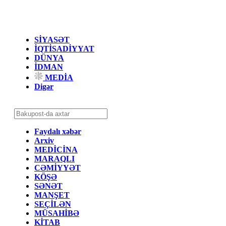
SİYASƏT
İQTİSADİYYAT
DÜNYA
İDMAN
MEDİA
Digər
Faydalı xəbər
Arxiv
MEDİCİNA
MARAQLI
CƏMİYYƏT
KÖŞƏ
SƏNƏT
MANŞET
SEÇİLƏN
MÜSAHİBƏ
KİTAB