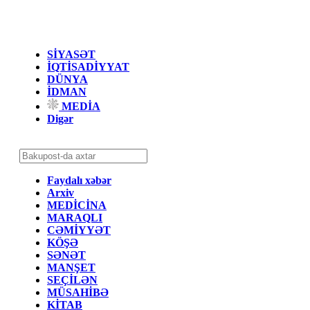
SİYASƏT
İQTİSADİYYAT
DÜNYA
İDMAN
MEDİA
Digər
Faydalı xəbər
Arxiv
MEDİCİNA
MARAQLI
CƏMİYYƏT
KÖŞƏ
SƏNƏT
MANŞET
SEÇİLƏN
MÜSAHİBƏ
KİTAB