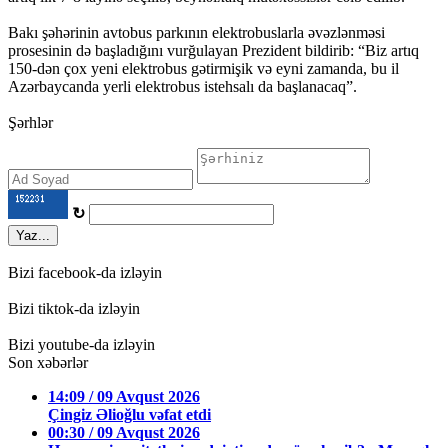
Bakı şəhərinin avtobus parkının elektrobuslarla əvəzlənməsi
prosesinin də başladığını vurğulayan Prezident bildirib: “Biz artıq
150-dən çox yeni elektrobus gətirmişik və eyni zamanda, bu il
Azərbaycanda yerli elektrobus istehsalı da başlanacaq”.
Şərhlər
↻
Yaz...
Bizi facebook-da izləyin
Bizi tiktok-da izləyin
Bizi youtube-da izləyin
Son xəbərlər
14:09 / 09 Avqust 2026
Çingiz Əlioğlu vəfat etdi
00:30 / 09 Avqust 2026