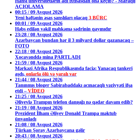
Hansı universitetlərin adı ixtisasdan önə keçib? - Maraqlı
AÇIQLAMA
00:15 / 09 Avqust 2026
Yeni həftənin əsas şanslıları olacaq
3 BÜRC
00:01 / 09 Avqust 2026
Həbs edilən vəkil məhkəmə sədrinin qayınıdır
23:28 / 08 Avqust 2026
Azərbaycan bundan hər il 3 milyard dollar qazanacaq –
FOTO
22:18 / 08 Avqust 2026
Xocavənddə mina PARTLADI
21:59 / 08 Avqust 2026
Mərkəzi Afrika Respublikasında faciə: Yanacaq tankeri
aşdı,
onlarla ölü və yaralı var
21:44 / 08 Avqust 2026
Tanınmış bloger Sabirabaddakı acınacaqlı vəziyyəti ifşa
etdi –
VİDEO
21:25 / 08 Avqust 2026
Əliyevlə Trampın telefon danışığı nə qədər davam edib?
21:19 / 08 Avqust 2026
Prezident İlham Əliyev Donald Trampa məktub
ünvanladı
21:08 / 08 Avqust 2026
Türkan Şoray Azərbaycana gəlir
20:43 / 08 Avqust 2026