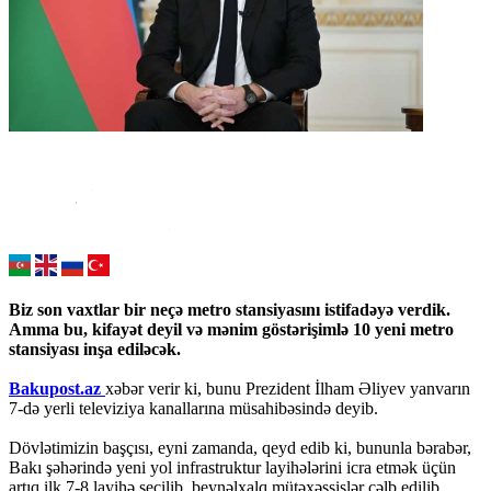
Biz son vaxtlar bir neçə metro stansiyasını istifadəyə verdik.
Amma bu, kifayət deyil və mənim göstərişimlə 10 yeni metro
stansiyası inşa ediləcək.
Bakupost.az
xəbər verir ki, bunu Prezident İlham Əliyev yanvarın
7-də yerli televiziya kanallarına müsahibəsində deyib.
Dövlətimizin başçısı, eyni zamanda, qeyd edib ki, bununla bərabər,
Bakı şəhərində yeni yol infrastruktur layihələrini icra etmək üçün
artıq ilk 7-8 layihə seçilib, beynəlxalq mütəxəssislər cəlb edilib.