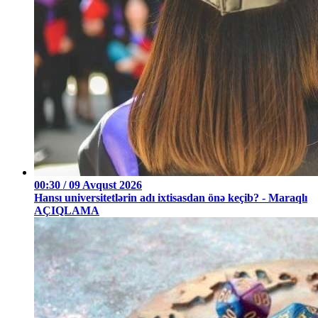
00:30 / 09 Avqust 2026
Hansı universitetlərin adı ixtisasdan önə keçib? - Maraqlı
AÇIQLAMA