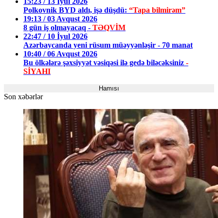
15:23 / 13 İyul 2026
Polkovnik BYD aldı, işə düşdü:
“Tapa bilmirəm”
19:13 / 03 Avqust 2026
8 gün iş olmayacaq -
TƏQVİM
22:47 / 10 İyul 2026
Azərbaycanda yeni rüsum müəyyənləşir - 70 manat
10:40 / 06 Avqust 2026
Bu ölkələrə şəxsiyyət vəsiqəsi ilə gedə biləcəksiniz
-
SİYAHI
Hamısı
Son xəbərlər