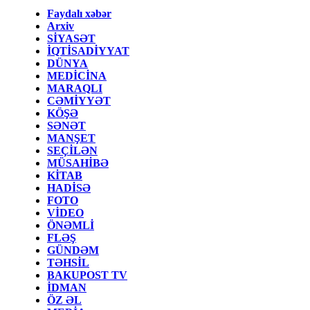
Faydalı xəbər
Arxiv
SİYASƏT
İQTİSADİYYAT
DÜNYA
MEDİCİNA
MARAQLI
CƏMİYYƏT
KÖŞƏ
SƏNƏT
MANŞET
SEÇİLƏN
MÜSAHİBƏ
KİTAB
HADİSƏ
FOTO
VİDEO
ÖNƏMLİ
FLƏŞ
GÜNDƏM
TƏHSİL
BAKUPOST TV
İDMAN
ÖZ ƏL