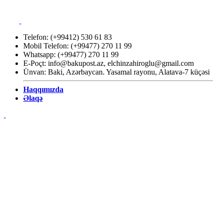
Telefon: (+99412) 530 61 83
Mobil Telefon: (+99477) 270 11 99
Whatsapp: (+99477) 270 11 99
E-Poçt:
info@bakupost.az
,
elchinzahiroglu@gmail.com
Ünvan: Baki, Azərbaycan. Yasamal rayonu, Alatava-7 küçəsi
Haqqımızda
Əlaqə