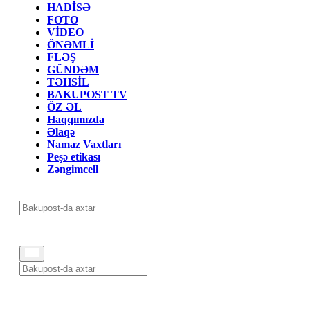
HADİSƏ
FOTO
VİDEO
ÖNƏMLİ
FLƏŞ
GÜNDƏM
TƏHSİL
BAKUPOST TV
ÖZ ƏL
Haqqımızda
Əlaqə
Namaz Vaxtları
Peşə etikası
Zəngimcell