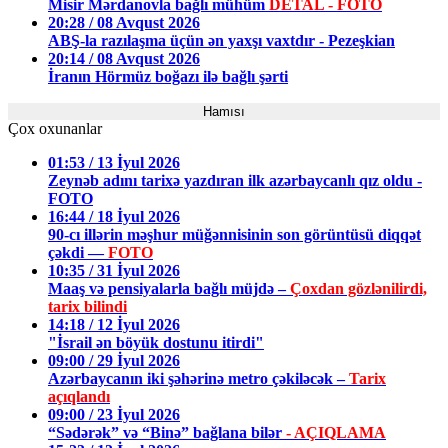
Misir Mərdanovla bağlı mühüm
DETAL - FOTO
20:28 / 08 Avqust 2026
ABŞ-la razılaşma üçün ən yaxşı vaxtdır - Pezeşkian
20:14 / 08 Avqust 2026
İranın Hörmüz boğazı ilə bağlı şərti
Hamısı
Çox oxunanlar
01:53 / 13 İyul 2026
Zeynəb adını tarixə yazdıran ilk azərbaycanlı qız oldu -
FOTO
16:44 / 18 İyul 2026
90-cı illərin məşhur müğənnisinin son görüntüsü diqqət
çəkdi —
FOTO
10:35 / 31 İyul 2026
Maaş və pensiyalarla bağlı müjdə –
Çoxdan gözlənilirdi,
tarix bilindi
14:18 / 12 İyul 2026
"İsrail ən böyük dostunu itirdi"
09:00 / 29 İyul 2026
Azərbaycanın iki şəhərinə metro çəkiləcək –
Tarix
açıqlandı
09:00 / 23 İyul 2026
“Sədərək” və “Binə” bağlana bilər
- AÇIQLAMA