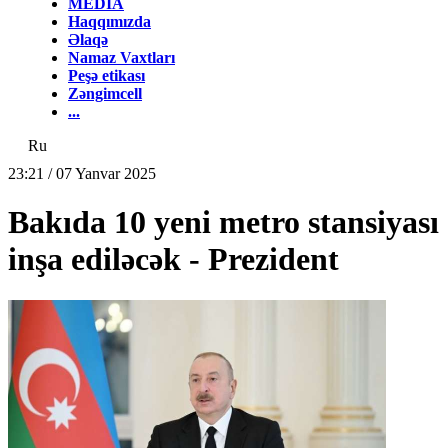
MEDİA
Haqqımızda
Əlaqə
Namaz Vaxtları
Peşə etikası
Zəngimcell
...
Ru
23:21 / 07 Yanvar 2025
Bakıda 10 yeni metro stansiyası
inşa ediləcək - Prezident