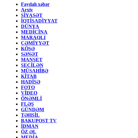
Faydalı xəbər
Arxiv
SİYASƏT
İQTİSADİYYAT
DÜNYA
MEDİCİNA
MARAQLI
CƏMİYYƏT
KÖŞƏ
SƏNƏT
MANŞET
SEÇİLƏN
MÜSAHİBƏ
KİTAB
HADİSƏ
FOTO
VİDEO
ÖNƏMLİ
FLƏŞ
GÜNDƏM
TƏHSİL
BAKUPOST TV
İDMAN
ÖZ ƏL
MEDİA