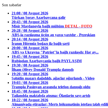
Son xəbərlər
21:08 / 08 Avqust 2026
Türkan Şoray Azərbaycana gəlir
20:43 / 08 Avqust 2026
Misir Mərdanovla bağlı mühüm
DETAL - FOTO
20:28 / 08 Avqust 2026
ABŞ-la razılaşma üçün ən yaxşı vaxtdır - Pezeşkian
20:14 / 08 Avqust 2026
İranın Hörmüz boğazı ilə bağlı şərti
20:00 / 08 Avqust 2026
ABŞ və Ukrayna "Patriot"la bağlı razılaşdı: Hər ay...
19:45 / 08 Avqust 2026
Rubiodan Azərbaycanla bağlı PAYLAŞIM
19:30 / 08 Avqust 2026
İlham Əliyev Donald Trampla danışdı
19:20 / 08 Avqust 2026
Şəhidin məzarı dağıdıldı, ağaclar oğurlandı - Video
19:03 / 08 Avqust 2026
Trampla Paşinyan arasında telefon danışığı oldu
18:45 / 08 Avqust 2026
Tailandda məktəbdə atışma: Ölənlərin sayı artdı
18:22 / 08 Avqust 2026
Almaniyada etirazlar: Merts hökumətinin istefası tələb edil