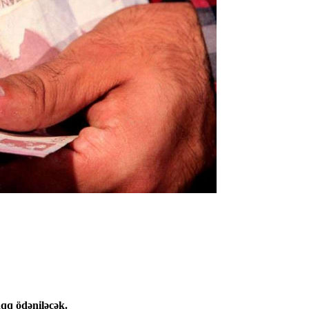
aqq ödəniləcək.