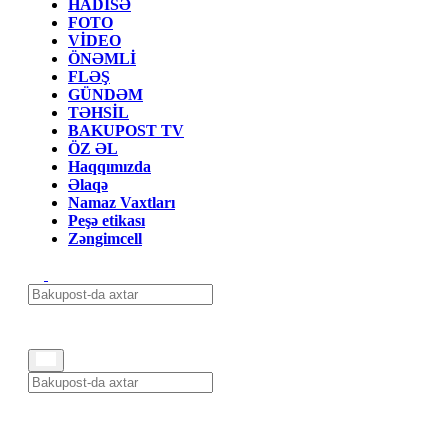
HADİSƏ
FOTO
VİDEO
ÖNƏMLİ
FLƏŞ
GÜNDƏM
TƏHSİL
BAKUPOST TV
ÖZ ƏL
Haqqımızda
Əlaqə
Namaz Vaxtları
Peşə etikası
Zəngimcell