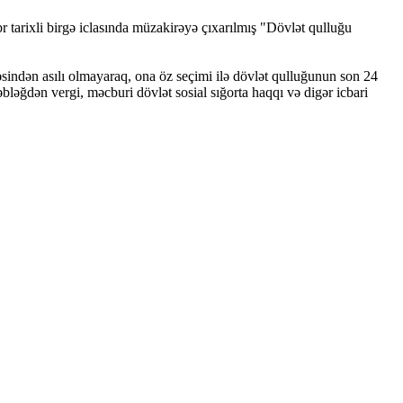
r tarixli birgə iclasında müzakirəyə çıxarılmış "Dövlət qulluğu
sindən asılı olmayaraq, ona öz seçimi ilə dövlət qulluğunun son 24
bləğdən vergi, məcburi dövlət sosial sığorta haqqı və digər icbari