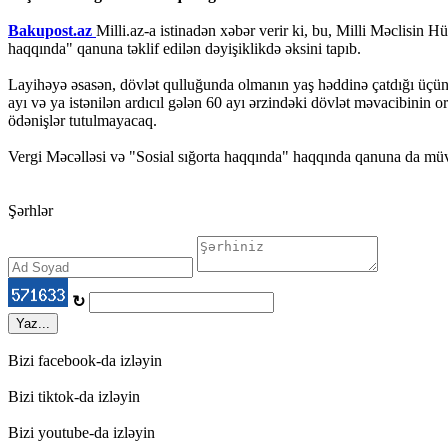
Bakupost.az
Milli.az-a istinadən xəbər verir ki, bu, Milli Məclisin 
haqqında" qanuna təklif edilən dəyişiklikdə əksini tapıb.
Layihəyə əsasən, dövlət qulluğunda olmanın yaş həddinə çatdığı üçün 
ayı və ya istənilən ardıcıl gələn 60 ayı ərzindəki dövlət məvacibinin 
ödənişlər tutulmayacaq.
Vergi Məcəlləsi və "Sosial sığorta haqqında" haqqında qanuna da müvaf
Şərhlər
↻
Yaz...
Bizi facebook-da izləyin
Bizi tiktok-da izləyin
Bizi youtube-da izləyin