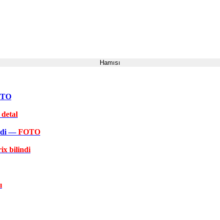
Hamısı
FOTO
 detal
əkdi —
FOTO
ix bilindi
ı