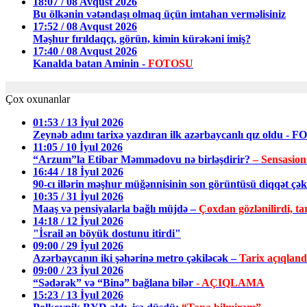
18:07 / 08 Avqust 2026
Bu ölkənin vətəndaşı olmaq üçün imtahan verməlisiniz
17:52 / 08 Avqust 2026
Məşhur fırıldaqçı, görün, kimin kürəkəni imiş?
17:40 / 08 Avqust 2026
Kanalda batan Aminin -
FOTOSU
Çox oxunanlar
01:53 / 13 İyul 2026
Zeynəb adını tarixə yazdıran ilk azərbaycanlı qız oldu - 
11:05 / 10 İyul 2026
“Arzum”la Etibar Məmmədovu nə birləşdirir?
– Sensasion
16:44 / 18 İyul 2026
90-cı illərin məşhur müğənnisinin son görüntüsü diqqət ç
10:35 / 31 İyul 2026
Maaş və pensiyalarla bağlı müjdə –
Çoxdan gözlənilirdi, tar
14:18 / 12 İyul 2026
"İsrail ən böyük dostunu itirdi"
09:00 / 29 İyul 2026
Azərbaycanın iki şəhərinə metro çəkiləcək –
Tarix açıqland
09:00 / 23 İyul 2026
“Sədərək” və “Binə” bağlana bilər
- AÇIQLAMA
15:23 / 13 İyul 2026