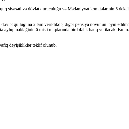
Hüquq siyasəti və dövlət quruculuğu və Mədəniyyət komitələrinin 5 dekab
dövlət qulluğuna xitam verildikdə, digər pensiya növünün təyin edilmə
orta aylıq məbləğinin 6 misli miqdarında birdəfəlik haqq veriləcək. Bu mə
iq dəyişikliklər təklif olunub.