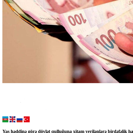
Yaş həddinə görə dövlət qulluğuna xitam verilənlərə birdəfəlik h