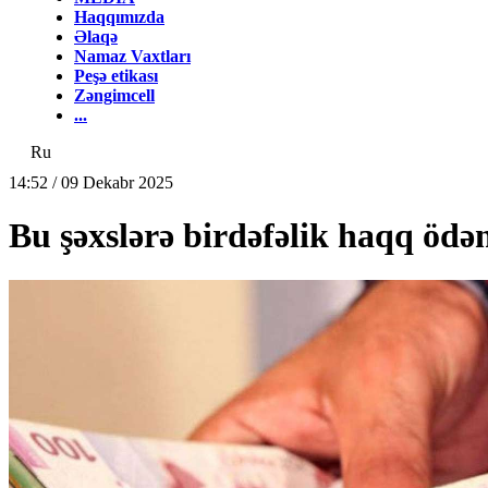
Haqqımızda
Əlaqə
Namaz Vaxtları
Peşə etikası
Zəngimcell
...
Ru
14:52 / 09 Dekabr 2025
Bu şəxslərə birdəfəlik haqq ödən