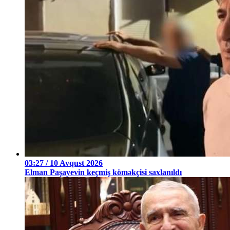
03:27 / 10 Avqust 2026
Elman Paşayevin keçmiş köməkçisi saxlanıldı