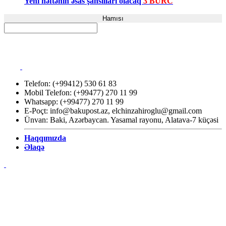
Yeni həftənin əsas şanslıları olacaq
3 BÜRC
Hamısı
Telefon: (+99412) 530 61 83
Mobil Telefon: (+99477) 270 11 99
Whatsapp: (+99477) 270 11 99
E-Poçt:
info@bakupost.az
,
elchinzahiroglu@gmail.com
Ünvan: Baki, Azərbaycan. Yasamal rayonu, Alatava-7 küçəsi
Haqqımızda
Əlaqə