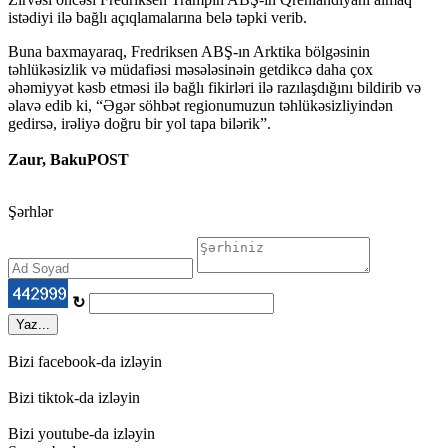
istədiyi ilə bağlı açıqlamalarına belə təpki verib.
Buna baxmayaraq, Fredriksen ABŞ-ın Arktika bölgəsinin
təhlükəsizlik və müdafiəsi məsələsinəin getdikcə daha çox
əhəmiyyət kəsb etməsi ilə bağlı fikirləri ilə razılaşdığını bildirib və
əlavə edib ki, “Əgər söhbət regionumuzun təhlükəsizliyindən
gedirsə, irəliyə doğru bir yol tapa bilərik”.
Zaur, BakuPOST
Şərhlər
↻
Yaz...
Bizi facebook-da izləyin
Bizi tiktok-da izləyin
Bizi youtube-da izləyin