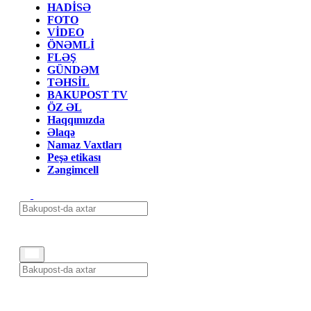
HADİSƏ
FOTO
VİDEO
ÖNƏMLİ
FLƏŞ
GÜNDƏM
TƏHSİL
BAKUPOST TV
ÖZ ƏL
Haqqımızda
Əlaqə
Namaz Vaxtları
Peşə etikası
Zəngimcell