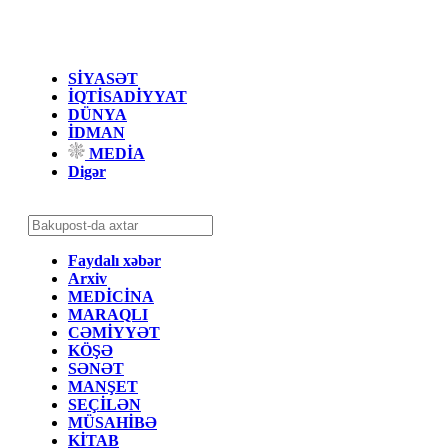
SİYASƏT
İQTİSADİYYAT
DÜNYA
İDMAN
MEDİA
Digər
Faydalı xəbər
Arxiv
MEDİCİNA
MARAQLI
CƏMİYYƏT
KÖŞƏ
SƏNƏT
MANŞET
SEÇİLƏN
MÜSAHİBƏ
KİTAB