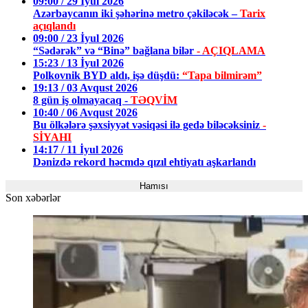
09:00 / 29 İyul 2026
Azərbaycanın iki şəhərinə metro çəkiləcək –
Tarix
açıqlandı
09:00 / 23 İyul 2026
“Sədərək” və “Binə” bağlana bilər
- AÇIQLAMA
15:23 / 13 İyul 2026
Polkovnik BYD aldı, işə düşdü:
“Tapa bilmirəm”
19:13 / 03 Avqust 2026
8 gün iş olmayacaq -
TƏQVİM
10:40 / 06 Avqust 2026
Bu ölkələrə şəxsiyyət vəsiqəsi ilə gedə biləcəksiniz
-
SİYAHI
14:17 / 11 İyul 2026
Dənizdə rekord həcmdə qızıl ehtiyatı aşkarlandı
Hamısı
Son xəbərlər