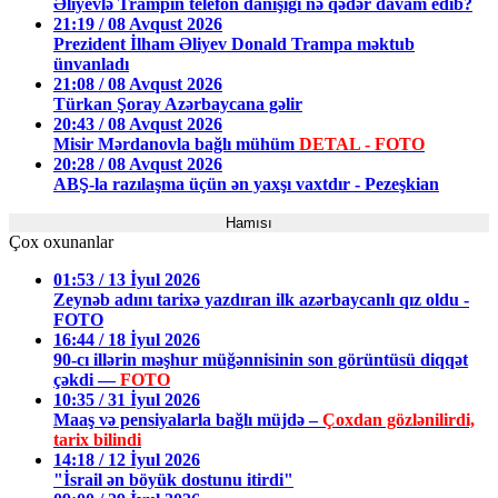
Əliyevlə Trampın telefon danışığı nə qədər davam edib?
21:19 / 08 Avqust 2026
Prezident İlham Əliyev Donald Trampa məktub
ünvanladı
21:08 / 08 Avqust 2026
Türkan Şoray Azərbaycana gəlir
20:43 / 08 Avqust 2026
Misir Mərdanovla bağlı mühüm
DETAL - FOTO
20:28 / 08 Avqust 2026
ABŞ-la razılaşma üçün ən yaxşı vaxtdır - Pezeşkian
Hamısı
Çox oxunanlar
01:53 / 13 İyul 2026
Zeynəb adını tarixə yazdıran ilk azərbaycanlı qız oldu -
FOTO
16:44 / 18 İyul 2026
90-cı illərin məşhur müğənnisinin son görüntüsü diqqət
çəkdi —
FOTO
10:35 / 31 İyul 2026
Maaş və pensiyalarla bağlı müjdə –
Çoxdan gözlənilirdi,
tarix bilindi
14:18 / 12 İyul 2026
"İsrail ən böyük dostunu itirdi"