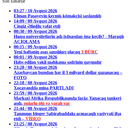
Son xəbərlər
03:27 / 10 Avqust 2026
Elman Paşayevin keçmiş köməkçisi saxlanıldı
14:09 / 09 Avqust 2026
Çingiz Əlioğlu vəfat etdi
00:30 / 09 Avqust 2026
Hansı universitetlərin adı ixtisasdan önə keçib? - Maraqlı
AÇIQLAMA
00:15 / 09 Avqust 2026
Yeni həftənin əsas şanslıları olacaq
3 BÜRC
00:01 / 09 Avqust 2026
Həbs edilən vəkil məhkəmə sədrinin qayınıdır
23:28 / 08 Avqust 2026
Azərbaycan bundan hər il 3 milyard dollar qazanacaq –
FOTO
22:18 / 08 Avqust 2026
Xocavənddə mina PARTLADI
21:59 / 08 Avqust 2026
Mərkəzi Afrika Respublikasında faciə: Yanacaq tankeri
aşdı,
onlarla ölü və yaralı var
21:44 / 08 Avqust 2026
Tanınmış bloger Sabirabaddakı acınacaqlı vəziyyəti ifşa
etdi –
VİDEO
21:25 / 08 Avqust 2026