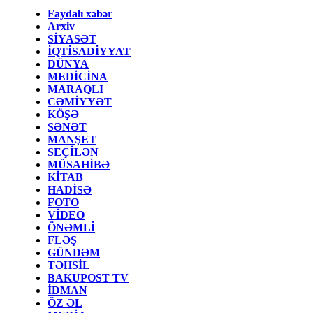
Faydalı xəbər
Arxiv
SİYASƏT
İQTİSADİYYAT
DÜNYA
MEDİCİNA
MARAQLI
CƏMİYYƏT
KÖŞƏ
SƏNƏT
MANŞET
SEÇİLƏN
MÜSAHİBƏ
KİTAB
HADİSƏ
FOTO
VİDEO
ÖNƏMLİ
FLƏŞ
GÜNDƏM
TƏHSİL
BAKUPOST TV
İDMAN
ÖZ ƏL