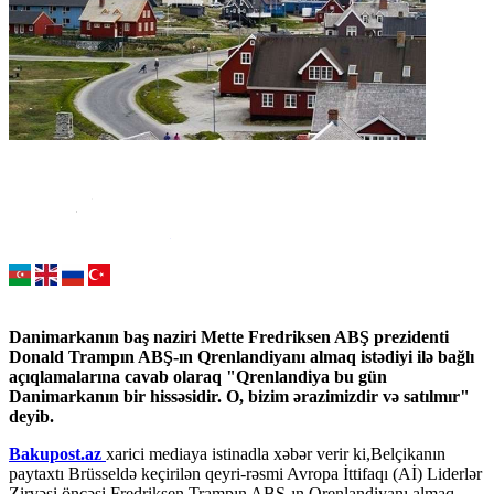
Danimarkanın baş naziri Mette Fredriksen ABŞ prezidenti
Donald Trampın ABŞ-ın Qrenlandiyanı almaq istədiyi ilə bağlı
açıqlamalarına cavab olaraq "Qrenlandiya bu gün
Danimarkanın bir hissəsidir. O, bizim ərazimizdir və satılmır"
deyib.
Bakupost.az
xarici mediaya istinadla xəbər verir ki,Belçikanın
paytaxtı Brüsseldə keçirilən qeyri-rəsmi Avropa İttifaqı (Aİ) Liderlər
Zirvəsi öncəsi Fredriksen Trampın ABŞ-ın Qrenlandiyanı almaq