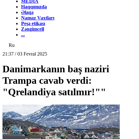
MEDİA
Haqqımızda
Əlaqə
Namaz Vaxtları
Peşə etikası
Zəngimcell
...
Ru
21:37 / 03 Fevral 2025
Danimarkanın baş naziri
Trampa cavab verdi:
"Qrelandiya satılmır!""