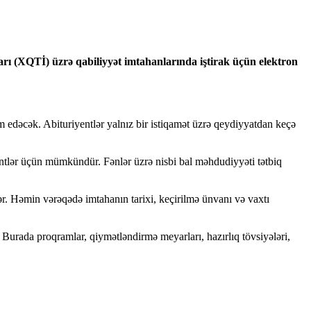
sasları (XQTİ) üzrə qabiliyyət imtahanlarında iştirak üçün elektron
am edəcək. Abituriyentlər yalnız bir istiqamət üzrə qeydiyyatdan keçə
entlər üçün mümkündür. Fənlər üzrə nisbi bal məhdudiyyəti tətbiq
ər. Həmin vərəqədə imtahanın tarixi, keçirilmə ünvanı və vaxtı
b. Burada proqramlar, qiymətləndirmə meyarları, hazırlıq tövsiyələri,