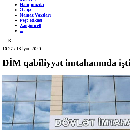
Haqqımızda
Əlaqə
Namaz Vaxtları
Peşə etikası
Zəngimcell
...
Ru
16:27 / 18 İyun 2026
DİM qabiliyyət imtahanında iştir