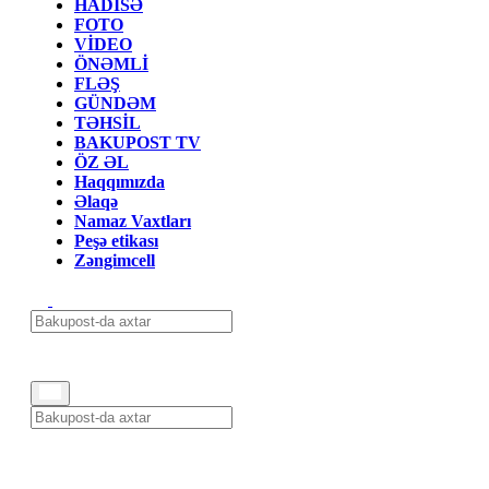
HADİSƏ
FOTO
VİDEO
ÖNƏMLİ
FLƏŞ
GÜNDƏM
TƏHSİL
BAKUPOST TV
ÖZ ƏL
Haqqımızda
Əlaqə
Namaz Vaxtları
Peşə etikası
Zəngimcell