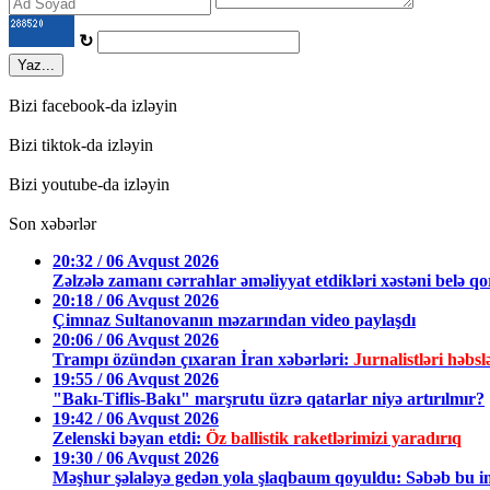
↻
Yaz...
Bizi facebook-da izləyin
Bizi tiktok-da izləyin
Bizi youtube-da izləyin
Son xəbərlər
20:32 / 06 Avqust 2026
Zəlzələ zamanı cərrahlar əməliyyat etdikləri xəstəni belə q
20:18 / 06 Avqust 2026
Çimnaz Sultanovanın məzarından video paylaşdı
20:06 / 06 Avqust 2026
Trampı özündən çıxaran İran xəbərləri:
Jurnalistləri həbsl
19:55 / 06 Avqust 2026
"Bakı-Tiflis-Bakı" marşrutu üzrə qatarlar niyə artırılmır?
19:42 / 06 Avqust 2026
Zelenski bəyan etdi:
Öz ballistik raketlərimizi yaradırıq
19:30 / 06 Avqust 2026
Məşhur şəlaləyə gedən yola şlaqbaum qoyuldu: Səbəb bu imi