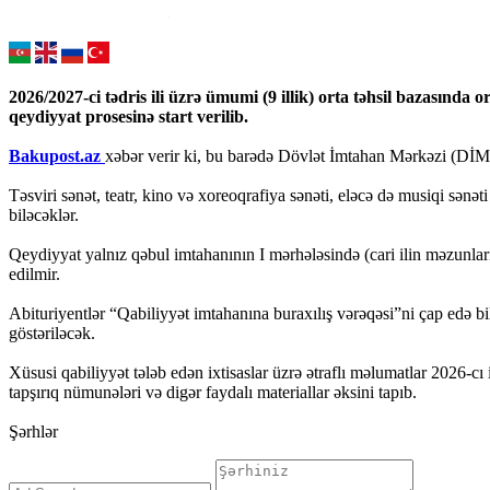
2026/2027-ci tədris ili üzrə ümumi (9 illik) orta təhsil bazasında o
qeydiyyat prosesinə start verilib.
Bakupost.az
xəbər verir ki, bu barədə Dövlət İmtahan Mərkəzi (DİM
Təsviri sənət, teatr, kino və xoreoqrafiya sənəti, eləcə də musiqi sən
biləcəklər.
Qeydiyyat yalnız qəbul imtahanının I mərhələsində (cari ilin məzunla
edilmir.
Abituriyentlər “Qabiliyyət imtahanına buraxılış vərəqəsi”ni çap edə b
göstəriləcək.
Xüsusi qabiliyyət tələb edən ixtisaslar üzrə ətraflı məlumatlar 2026-cı 
tapşırıq nümunələri və digər faydalı materiallar əksini tapıb.
Şərhlər