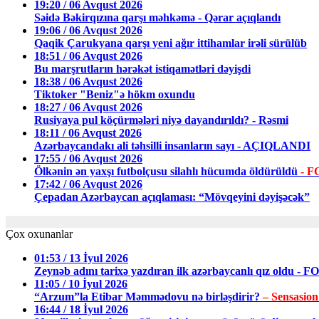
19:20 / 06 Avqust 2026
Səidə Bəkirqızına qarşı məhkəmə - Qərar açıqlandı
19:06 / 06 Avqust 2026
Qaqik Çarukyana qarşı yeni ağır ittihamlar irəli sürülüb
18:51 / 06 Avqust 2026
Bu marşrutların hərəkət istiqamətləri dəyişdi
18:38 / 06 Avqust 2026
Tiktoker "Beniz"ə hökm oxundu
18:27 / 06 Avqust 2026
Rusiyaya pul köçürmələri niyə dayandırıldı? - Rəsmi
18:11 / 06 Avqust 2026
Azərbaycandakı ali təhsilli insanların sayı - AÇIQLANDI
17:55 / 06 Avqust 2026
Ölkənin ən yaxşı futbolçusu silahlı hücumda öldürüldü
- 
17:42 / 06 Avqust 2026
Çepadan Azərbaycan açıqlaması: “Mövqeyini dəyişəcək”
Çox oxunanlar
01:53 / 13 İyul 2026
Zeynəb adını tarixə yazdıran ilk azərbaycanlı qız oldu - 
11:05 / 10 İyul 2026
“Arzum”la Etibar Məmmədovu nə birləşdirir?
– Sensasion
16:44 / 18 İyul 2026