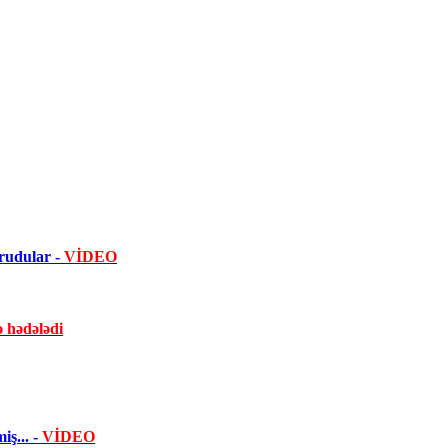
orudular -
VİDEO
ə hədələdi
ş... -
VİDEO