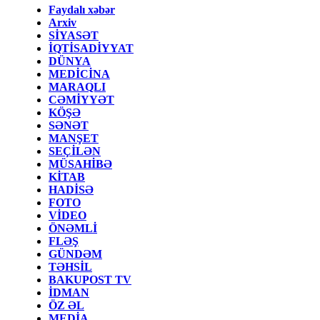
Faydalı xəbər
Arxiv
SİYASƏT
İQTİSADİYYAT
DÜNYA
MEDİCİNA
MARAQLI
CƏMİYYƏT
KÖŞƏ
SƏNƏT
MANŞET
SEÇİLƏN
MÜSAHİBƏ
KİTAB
HADİSƏ
FOTO
VİDEO
ÖNƏMLİ
FLƏŞ
GÜNDƏM
TƏHSİL
BAKUPOST TV
İDMAN
ÖZ ƏL
MEDİA