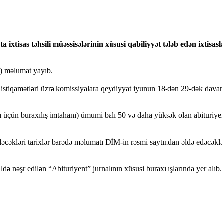
rta ixtisas təhsili müəssisələrinin xüsusi qabiliyyət tələb edən ixti
) məlumat yayıb.
əti istiqamətləri üzrə komissiyalara qeydiyyat iyunun 18-dən 29-dək dav
rı üçün buraxılış imtahanı) ümumi balı 50 və daha yüksək olan abituriy
iləcəkləri tarixlər barədə məlumatı DİM-in rəsmi saytından əldə edəcəkl
ildə nəşr edilən “Abituriyent” jurnalının xüsusi buraxılışlarında yer alı