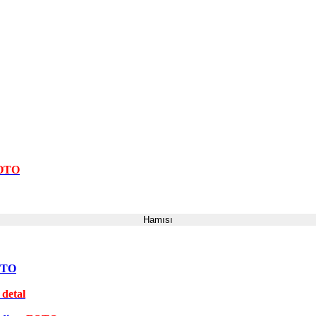
FOTO
Hamısı
FOTO
 detal