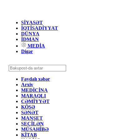
SİYASƏT
İQTİSADİYYAT
DÜNYA
İDMAN
MEDİA
Digər
Faydalı xəbər
Arxiv
MEDİCİNA
MARAQLI
CƏMİYYƏT
KÖŞƏ
SƏNƏT
MANŞET
SEÇİLƏN
MÜSAHİBƏ
KİTAB