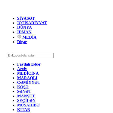
SİYASƏT
İQTİSADİYYAT
DÜNYA
İDMAN
MEDİA
Digər
Faydalı xəbər
Arxiv
MEDİCİNA
MARAQLI
CƏMİYYƏT
KÖŞƏ
SƏNƏT
MANŞET
SEÇİLƏN
MÜSAHİBƏ
KİTAB