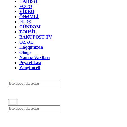
HADİSƏ
FOTO
VİDEO
ÖNƏMLİ
FLƏŞ
GÜNDƏM
TƏHSİL
BAKUPOST TV
ÖZ ƏL
Haqqımızda
Əlaqə
Namaz Vaxtları
Peşə etikası
Zəngimcell