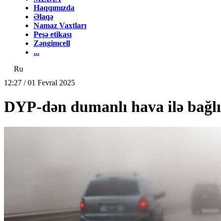
Haqqımızda
Əlaqə
Namaz Vaxtları
Peşə etikası
Zəngimcell
...
Ru
12:27 / 01 Fevral 2025
DYP-dən dumanlı hava ilə b