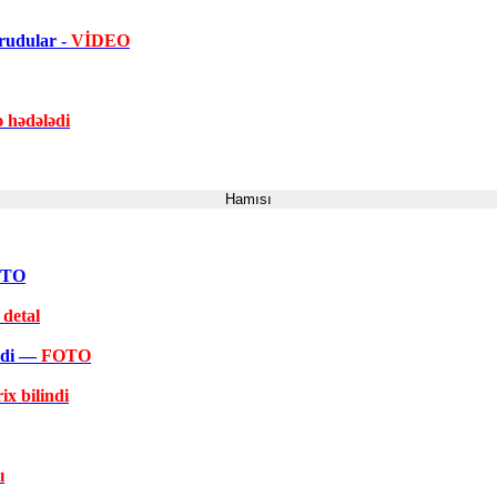
orudular -
VİDEO
ə hədələdi
Hamısı
FOTO
 detal
əkdi —
FOTO
ix bilindi
ı