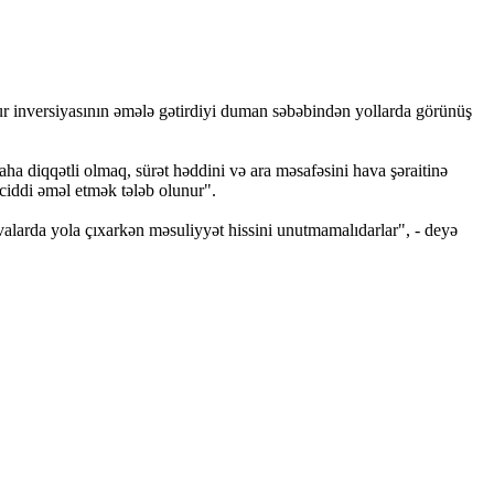
tur inversiyasının əmələ gətirdiyi duman səbəbindən yollarda görünüş
ha diqqətli olmaq, sürət həddini və ara məsafəsini hava şəraitinə
ciddi əməl etmək tələb olunur".
avalarda yola çıxarkən məsuliyyət hissini unutmamalıdarlar", - deyə