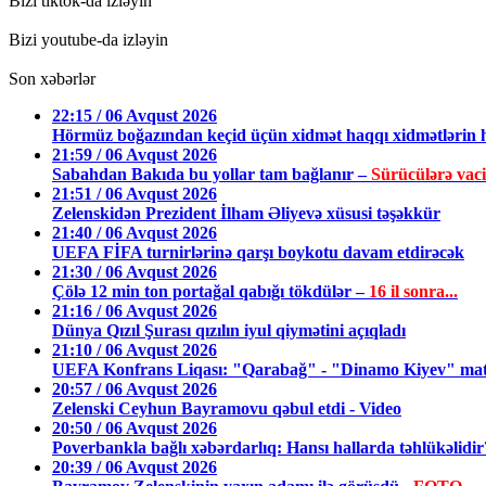
Bizi tiktok-da izləyin
Bizi youtube-da izləyin
Son xəbərlər
22:15 / 06 Avqust 2026
Hörmüz boğazından keçid üçün xidmət haqqı xidmətlərin h
21:59 / 06 Avqust 2026
Sabahdan Bakıda bu yollar tam bağlanır –
Sürücülərə vac
21:51 / 06 Avqust 2026
Zelenskidən Prezident İlham Əliyevə xüsusi təşəkkür
21:40 / 06 Avqust 2026
UEFA FİFA turnirlərinə qarşı boykotu davam etdirəcək
21:30 / 06 Avqust 2026
Çölə 12 min ton portağal qabığı tökdülər –
16 il sonra...
21:16 / 06 Avqust 2026
Dünya Qızıl Şurası qızılın iyul qiymətini açıqladı
21:10 / 06 Avqust 2026
UEFA Konfrans Liqası: "Qarabağ" - "Dinamo Kiyev" matç
20:57 / 06 Avqust 2026
Zelenski Ceyhun Bayramovu qəbul etdi - Video
20:50 / 06 Avqust 2026
Poverbankla bağlı xəbərdarlıq: Hansı hallarda təhlükəlid
20:39 / 06 Avqust 2026