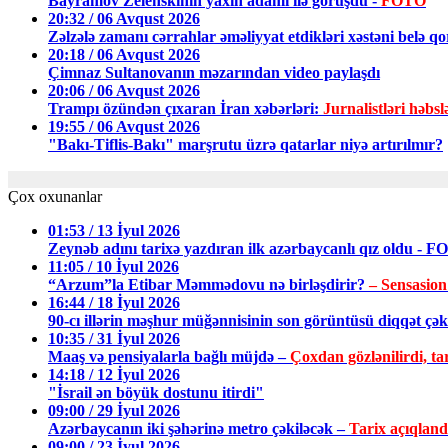
Bayramov Zelenskinin yaxın adamı ilə görüşdü -
FOTO
20:32 / 06 Avqust 2026
Zəlzələ zamanı cərrahlar əməliyyat etdikləri xəstəni belə q
20:18 / 06 Avqust 2026
Çimnaz Sultanovanın məzarından video paylaşdı
20:06 / 06 Avqust 2026
Trampı özündən çıxaran İran xəbərləri:
Jurnalistləri həbsl
19:55 / 06 Avqust 2026
"Bakı-Tiflis-Bakı" marşrutu üzrə qatarlar niyə artırılmır?
Çox oxunanlar
01:53 / 13 İyul 2026
Zeynəb adını tarixə yazdıran ilk azərbaycanlı qız oldu - 
11:05 / 10 İyul 2026
“Arzum”la Etibar Məmmədovu nə birləşdirir?
– Sensasion
16:44 / 18 İyul 2026
90-cı illərin məşhur müğənnisinin son görüntüsü diqqət ç
10:35 / 31 İyul 2026
Maaş və pensiyalarla bağlı müjdə –
Çoxdan gözlənilirdi, tar
14:18 / 12 İyul 2026
"İsrail ən böyük dostunu itirdi"
09:00 / 29 İyul 2026
Azərbaycanın iki şəhərinə metro çəkiləcək –
Tarix açıqland
09:00 / 23 İyul 2026