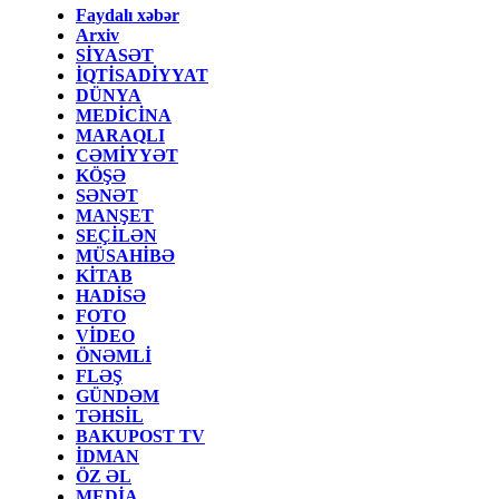
Faydalı xəbər
Arxiv
SİYASƏT
İQTİSADİYYAT
DÜNYA
MEDİCİNA
MARAQLI
CƏMİYYƏT
KÖŞƏ
SƏNƏT
MANŞET
SEÇİLƏN
MÜSAHİBƏ
KİTAB
HADİSƏ
FOTO
VİDEO
ÖNƏMLİ
FLƏŞ
GÜNDƏM
TƏHSİL
BAKUPOST TV
İDMAN
ÖZ ƏL
MEDİA