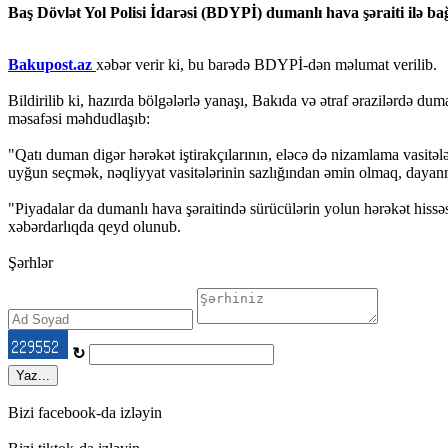
Baş Dövlət Yol Polisi İdarəsi (BDYPİ) dumanlı hava şəraiti ilə ba
Bakupost.az
xəbər verir ki, bu barədə BDYPİ-dən məlumat verilib.
Bildirilib ki, hazırda bölgələrlə yanaşı, Bakıda və ətraf ərazilərdə 
məsafəsi məhdudlaşıb:
"Qatı duman digər hərəkət iştirakçılarının, eləcə də nizamlama vasitə
uyğun seçmək, nəqliyyat vasitələrinin sazlığından əmin olmaq, dayan
"Piyadalar da dumanlı hava şəraitində sürücülərin yolun hərəkət hissəs
xəbərdarlıqda qeyd olunub.
Şərhlər
↻
Yaz...
Bizi facebook-da izləyin