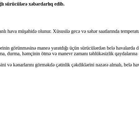
ğlı sürücülərə xəbərdarlıq edib.
dumanlı hava müşahidə olunur. Xüsusilə gecə və səhər saatlarında tempera
lərinin görünməsinə maneə yaratdığı üçün sürücülərdən belə havalarda da
ma, durma, həmçinin ötmə və manevr zamanı təhlükəsizlik qaydalarına 
ini və kənarlarını görməkdə çətinlik çəkdiklərini nəzərə almalı, belə h