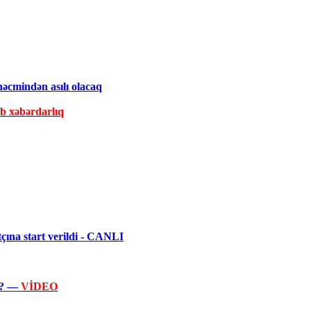
əcmindən asılı olacaq
ib xəbərdarlıq
ına start verildi - CANLI
ir? —
VİDEO