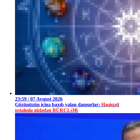
23:59 / 07 Avqust 2026
Gözünüzün içinə baxıb yalan danışırlar:
Həqiqəti
ustalıqla gizlədən BÜRCLƏR