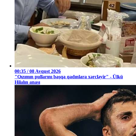
00:35 / 08 Avqust 2026
"Qızımın pullarını başqa qadınlara xərcləyir" - Ülkü
Hilalın anası