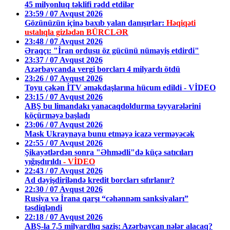
45 milyonluq təklifi rədd etdilər
23:59 / 07 Avqust 2026
Gözünüzün içinə baxıb yalan danışırlar:
Həqiqəti
ustalıqla gizlədən BÜRCLƏR
23:48 / 07 Avqust 2026
Əraqçı: "İran ordusu öz gücünü nümayiş etdirdi"
23:37 / 07 Avqust 2026
Azərbaycanda vergi borcları 4 milyardı ötdü
23:26 / 07 Avqust 2026
Toyu çəkən İTV əməkdaşlarına hücum edildi - VİDEO
23:15 / 07 Avqust 2026
ABŞ bu limandakı yanacaqdoldurma təyyarələrini
köçürməyə başladı
23:06 / 07 Avqust 2026
Mask Ukraynaya bunu etməyə icazə verməyəcək
22:55 / 07 Avqust 2026
Şikayətlərdən sonra "Əhmədli"də küçə satıcıları
yığışdırıldı
- VİDEO
22:43 / 07 Avqust 2026
Ad dəyişdiriləndə kredit borcları sıfırlanır?
22:30 / 07 Avqust 2026
Rusiya və İrana qarşı “cəhənnəm sanksiyaları”
təsdiqləndi
22:18 / 07 Avqust 2026
ABŞ-la 7,5 milyardlıq saziş: Azərbaycan nələr alacaq?