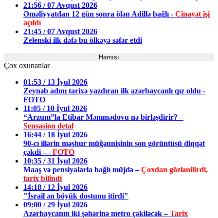
21:56 / 07 Avqust 2026
Əməliyyatdan 12 gün sonra ölən Adillə bağlı -
Cinayət işi
açıldı
21:45 / 07 Avqust 2026
Zelenski ilk dəfə bu ölkəyə səfər etdi
Hamısı
Çox oxunanlar
01:53 / 13 İyul 2026
Zeynəb adını tarixə yazdıran ilk azərbaycanlı qız oldu -
FOTO
11:05 / 10 İyul 2026
“Arzum”la Etibar Məmmədovu nə birləşdirir?
–
Sensasion detal
16:44 / 18 İyul 2026
90-cı illərin məşhur müğənnisinin son görüntüsü diqqət
çəkdi —
FOTO
10:35 / 31 İyul 2026
Maaş və pensiyalarla bağlı müjdə –
Çoxdan gözlənilirdi,
tarix bilindi
14:18 / 12 İyul 2026
"İsrail ən böyük dostunu itirdi"
09:00 / 29 İyul 2026
Azərbaycanın iki şəhərinə metro çəkiləcək –
Tarix