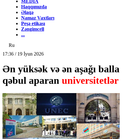
MEDİA
Haqqımızda
Əlaqə
Namaz Vaxtları
Peşə etikası
Zəngimcell
...
Ru
17:36 / 19 İyun 2026
Ən yüksək və ən aşağı balla
qəbul aparan
universitetlər