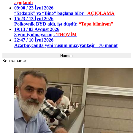
açıqlandı
09:00 / 23 İyul 2026
“Sədərək” və “Binə” bağlana bilər
- AÇIQLAMA
15:23 / 13 İyul 2026
Polkovnik BYD aldı, işə düşdü:
“Tapa bilmirəm”
19:13 / 03 Avqust 2026
8 gün iş olmayacaq -
TƏQVİM
22:47 / 10 İyul 2026
Azərbaycanda yeni rüsum müəyyənləşir - 70 manat
Hamısı
Son xəbərlər