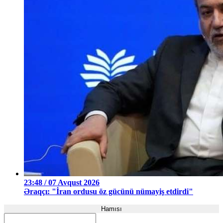
23:48 / 07 Avqust 2026
Əraqçı: "İran ordusu öz gücünü nümayiş etdirdi"
Hamısı