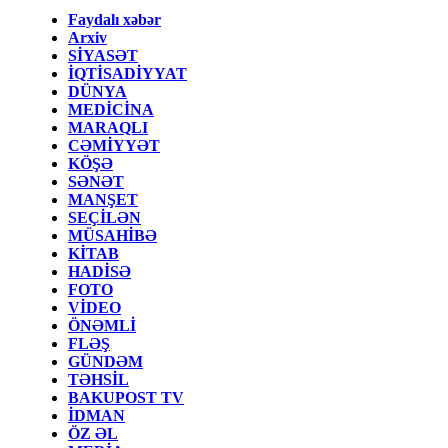
Faydalı xəbər
Arxiv
SİYASƏT
İQTİSADİYYAT
DÜNYA
MEDİCİNA
MARAQLI
CƏMİYYƏT
KÖŞƏ
SƏNƏT
MANŞET
SEÇİLƏN
MÜSAHİBƏ
KİTAB
HADİSƏ
FOTO
VİDEO
ÖNƏMLİ
FLƏŞ
GÜNDƏM
TƏHSİL
BAKUPOST TV
İDMAN
ÖZ ƏL