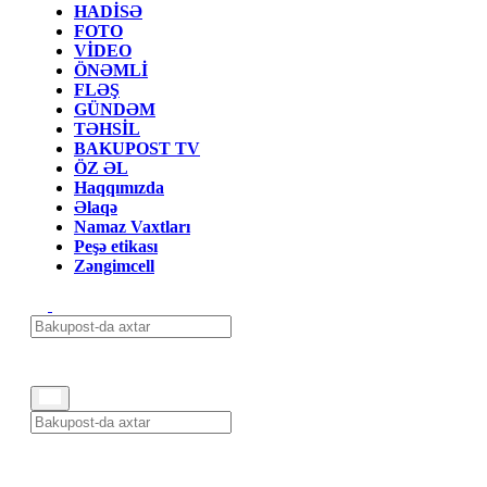
HADİSƏ
FOTO
VİDEO
ÖNƏMLİ
FLƏŞ
GÜNDƏM
TƏHSİL
BAKUPOST TV
ÖZ ƏL
Haqqımızda
Əlaqə
Namaz Vaxtları
Peşə etikası
Zəngimcell