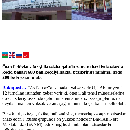
Ötən il dövlət sifarişi ilə tələbə qəbulu zamanı bəzi ixtisaslarda
keçid balları 680 balı keçdiyi halda, bəzilərində minimal hədd
200 bala yaxın olub.
Bakupost.az
"AzEdu.az"a istinadən xəbər verir ki, “Abituriyent”
12 jurnalına istinadən xəbər verir ki, ötən il ali təhsil müəssisələrinə
dövlət sifarişi əsasında qəbul imtahanlarında ixtisas qrupları üzrə
qeydə alınan ən yüksək və ən aşağı minimal keçid balları bəlli olub:
Belə ki, riyaziyyat, fizika, mühəndislik, memarlıq və aqrar ixtisasları
əhatə edən I ixtisas qrupunda ən yüksək nəticələr Bakı Ali Neft
Məktəbində (BANM) tədrisi ingilis dilində olan ixtisaslarda
müşahidə olunub.