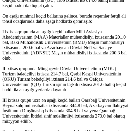
Qafqaz Universitetinin (QU) Tibb ixtisası isə 614.6 ballıq minimal
keçid həddi ilə diqqət çəkir.
Ən aşağı minimal keçid ballarına gəlincə, burada rəqəmlər fərqli ali
təhsil ocaqlarında daha aşağı hədlərdə qərarlaşıb:
I ixtisas qrupunda ən aşağı keçid balları Milli Aviasiya
Akademiyasının (MAA) Materiallar mühəndisliyi ixtisasında 201.0
bal, Bakı Mühəndislik Universitetinin (BMU) Maşın mühəndisliyi
ixtisasında 200.6 bal və Azərbaycan Dövlət Neft və Sənaye
Universitetinin (ADNSU) Maşın mühəndisliyi ixtisasında 200.3 bal
olub.
II ixtisas qrupunda Mingəçevir Dövlət Universitetinin (MDU)
Turizm bələdçiliyi ixtisası 214.7 bal, Qərbi Kaspi Universitetinin
(QKU) Turizm bələdçiliyi ixtisası 214.6 bal və Qafqaz
Universitetinin (QU) Turizm işinin təşkili ixtisası 201.6 ballıq keçid
həddi ilə ən aşağı yerlərdə dayanıb.
III ixtisas qrupu üzrə ən aşağı keçid balları Qarabağ Universitetinin
Beynəlxalq münasibətlər ixtisasında 344.8 bal, Azərbaycan İlahiyyat
İnstitunun Dinşünaslıq ixtisasında 304.8 bal və yenə Qarabağ
Universitetinin İbtidai sinif müəllimliyi ixtisasında 273.0 bal olaraq
müəyyən edilib.