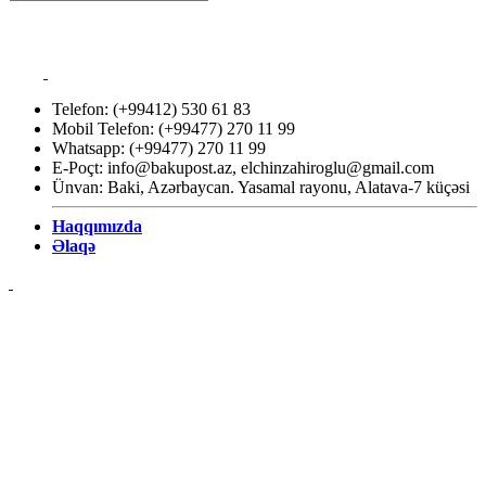
Telefon: (+99412) 530 61 83
Mobil Telefon: (+99477) 270 11 99
Whatsapp: (+99477) 270 11 99
E-Poçt:
info@bakupost.az
,
elchinzahiroglu@gmail.com
Ünvan: Baki, Azərbaycan. Yasamal rayonu, Alatava-7 küçəsi
Haqqımızda
Əlaqə