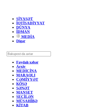
SİYASƏT
İQTİSADİYYAT
DÜNYA
İDMAN
MEDİA
Digər
Faydalı xəbər
Arxiv
MEDİCİNA
MARAQLI
CƏMİYYƏT
KÖŞƏ
SƏNƏT
MANŞET
SEÇİLƏN
MÜSAHİBƏ
KİTAB