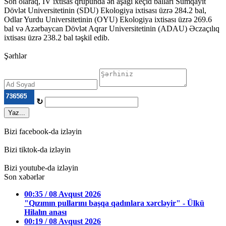
Son olaraq, IV ixtisas qrupunda ən aşağı keçid balları Sumqayıt
Dövlət Universitetinin (SDU) Ekologiya ixtisası üzrə 284.2 bal,
Odlar Yurdu Universitetinin (OYU) Ekologiya ixtisası üzrə 269.6
bal və Azərbaycan Dövlət Aqrar Universitetinin (ADAU) Əczaçılıq
ixtisası üzrə 238.2 bal təşkil edib.
Şərhlər
↻
Yaz...
Bizi facebook-da izləyin
Bizi tiktok-da izləyin
Bizi youtube-da izləyin
Son xəbərlər
00:35 / 08 Avqust 2026
"Qızımın pullarını başqa qadınlara xərcləyir" - Ülkü
Hilalın anası
00:19 / 08 Avqust 2026