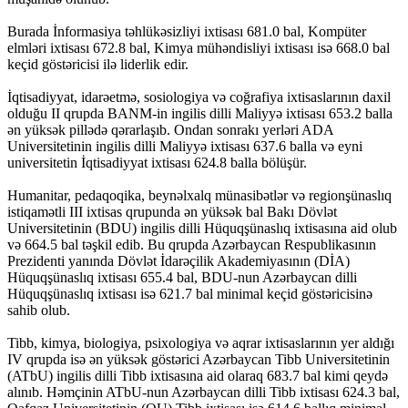
Burada İnformasiya təhlükəsizliyi ixtisası 681.0 bal, Kompüter
elmləri ixtisası 672.8 bal, Kimya mühəndisliyi ixtisası isə 668.0 bal
keçid göstəricisi ilə liderlik edir.
İqtisadiyyat, idarəetmə, sosiologiya və coğrafiya ixtisaslarının daxil
olduğu II qrupda BANM-in ingilis dilli Maliyyə ixtisası 653.2 balla
ən yüksək pillədə qərarlaşıb. Ondan sonrakı yerləri ADA
Universitetinin ingilis dilli Maliyyə ixtisası 637.6 balla və eyni
universitetin İqtisadiyyat ixtisası 624.8 balla bölüşür.
Humanitar, pedaqoqika, beynəlxalq münasibətlər və regionşünaslıq
istiqamətli III ixtisas qrupunda ən yüksək bal Bakı Dövlət
Universitetinin (BDU) ingilis dilli Hüquqşünaslıq ixtisasına aid olub
və 664.5 bal təşkil edib. Bu qrupda Azərbaycan Respublikasının
Prezidenti yanında Dövlət İdarəçilik Akademiyasının (DİA)
Hüquqşünaslıq ixtisası 655.4 bal, BDU-nun Azərbaycan dilli
Hüquqşünaslıq ixtisası isə 621.7 bal minimal keçid göstəricisinə
sahib olub.
Tibb, kimya, biologiya, psixologiya və aqrar ixtisaslarının yer aldığı
IV qrupda isə ən yüksək göstərici Azərbaycan Tibb Universitetinin
(ATbU) ingilis dilli Tibb ixtisasına aid olaraq 683.7 bal kimi qeydə
alınıb. Həmçinin ATbU-nun Azərbaycan dilli Tibb ixtisası 624.3 bal,