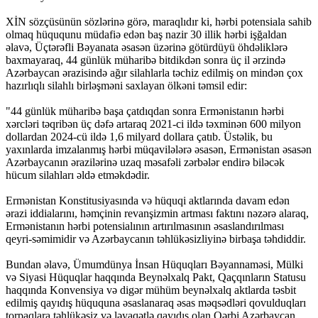
XİN sözçüsünün sözlərinə görə, maraqlıdır ki, hərbi potensiala sahib
olmaq hüququnu müdafiə edən baş nazir 30 illik hərbi işğaldan
əlavə, Üçtərəfli Bəyanata əsasən üzərinə götürdüyü öhdəliklərə
baxmayaraq, 44 günlük müharibə bitdikdən sonra üç il ərzində
Azərbaycan ərazisində ağır silahlarla təchiz edilmiş on mindən çox
hazırlıqlı silahlı birləşməni saxlayan ölkəni təmsil edir:
"44 günlük müharibə başa çatdıqdan sonra Ermənistanın hərbi
xərcləri təqribən üç dəfə artaraq 2021-ci ildə təxminən 600 milyon
dollardan 2024-cü ildə 1,6 milyard dollara çatıb. Üstəlik, bu
yaxınlarda imzalanmış hərbi müqavilələrə əsasən, Ermənistan əsasən
Azərbaycanın ərazilərinə uzaq məsafəli zərbələr endirə biləcək
hücum silahları əldə etməkdədir.
Ermənistan Konstitusiyasında və hüquqi aktlarında davam edən
ərazi iddialarını, həmçinin revanşizmin artması faktını nəzərə alaraq,
Ermənistanın hərbi potensialının artırılmasının əsaslandırılması
qeyri-səmimidir və Azərbaycanın təhlükəsizliyinə birbaşa təhdiddir.
Bundan əlavə, Ümumdünya İnsan Hüquqları Bəyannaməsi, Mülki
və Siyasi Hüquqlar haqqında Beynəlxalq Pakt, Qaçqınların Statusu
haqqında Konvensiya və digər mühüm beynəlxalq aktlarda təsbit
edilmiş qayıdış hüququna əsaslanaraq əsas məqsədləri qovulduqları
torpaqlara təhlükəsiz və ləyaqətlə qayıdış olan Qərbi Azərbaycan