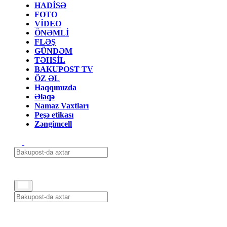
HADİSƏ
FOTO
VİDEO
ÖNƏMLİ
FLƏŞ
GÜNDƏM
TƏHSİL
BAKUPOST TV
ÖZ ƏL
Haqqımızda
Əlaqə
Namaz Vaxtları
Peşə etikası
Zəngimcell