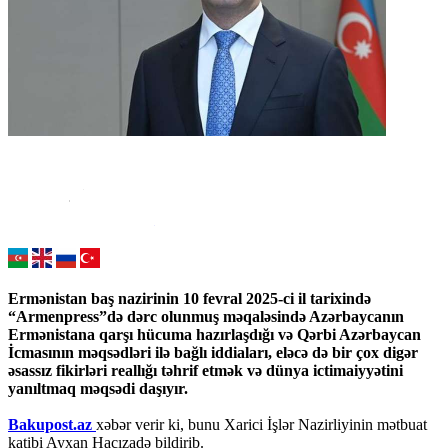
Ermənistan baş nazirinin 10 fevral 2025-ci il tarixində
“Armenpress”də dərc olunmuş məqaləsində Azərbaycanın
Ermənistana qarşı hücuma hazırlaşdığı və Qərbi Azərbaycan
İcmasının məqsədləri ilə bağlı iddiaları, eləcə də bir çox digər
əsassız fikirləri reallığı təhrif etmək və dünya ictimaiyyətini
yanıltmaq məqsədi daşıyır.
Bakupost.az
xəbər verir ki, bunu Xarici İşlər Nazirliyinin mətbuat
katibi Ayxan Hacızadə bildirib.