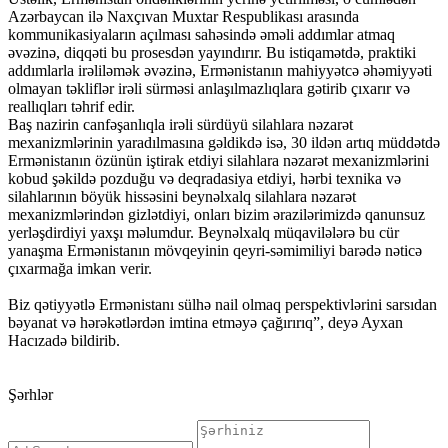
Azərbaycan ilə Naxçıvan Muxtar Respublikası arasında
kommunikasiyaların açılması sahəsində əməli addımlar atmaq
əvəzinə, diqqəti bu prosesdən yayındırır. Bu istiqamətdə, praktiki
addımlarla irəliləmək əvəzinə, Ermənistanın mahiyyətcə əhəmiyyəti
olmayan təkliflər irəli sürməsi anlaşılmazlıqlara gətirib çıxarır və
reallıqları təhrif edir.
Baş nazirin canfəşanlıqla irəli sürdüyü silahlara nəzarət
mexanizmlərinin yaradılmasına gəldikdə isə, 30 ildən artıq müddətdə
Ermənistanın özünün iştirak etdiyi silahlara nəzarət mexanizmlərini
kobud şəkildə pozduğu və deqradasiya etdiyi, hərbi texnika və
silahlarının böyük hissəsini beynəlxalq silahlara nəzarət
mexanizmlərindən gizlətdiyi, onları bizim ərazilərimizdə qanunsuz
yerləşdirdiyi yaxşı məlumdur. Beynəlxalq müqavilələrə bu cür
yanaşma Ermənistanın mövqeyinin qeyri-səmimiliyi barədə nəticə
çıxarmağa imkan verir.
Biz qətiyyətlə Ermənistanı sülhə nail olmaq perspektivlərini sarsıdan
bəyanat və hərəkətlərdən imtina etməyə çağırırıq”, deyə Ayxan
Hacızadə bildirib.
Şərhlər