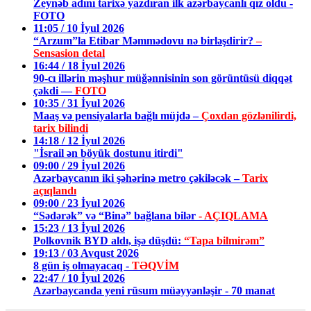
Zeynəb adını tarixə yazdıran ilk azərbaycanlı qız oldu -
FOTO
11:05 / 10 İyul 2026
“Arzum”la Etibar Məmmədovu nə birləşdirir?
–
Sensasion detal
16:44 / 18 İyul 2026
90-cı illərin məşhur müğənnisinin son görüntüsü diqqət
çəkdi —
FOTO
10:35 / 31 İyul 2026
Maaş və pensiyalarla bağlı müjdə –
Çoxdan gözlənilirdi,
tarix bilindi
14:18 / 12 İyul 2026
"İsrail ən böyük dostunu itirdi"
09:00 / 29 İyul 2026
Azərbaycanın iki şəhərinə metro çəkiləcək –
Tarix
açıqlandı
09:00 / 23 İyul 2026
“Sədərək” və “Binə” bağlana bilər
- AÇIQLAMA
15:23 / 13 İyul 2026
Polkovnik BYD aldı, işə düşdü:
“Tapa bilmirəm”
19:13 / 03 Avqust 2026
8 gün iş olmayacaq -
TƏQVİM
22:47 / 10 İyul 2026
Azərbaycanda yeni rüsum müəyyənləşir - 70 manat