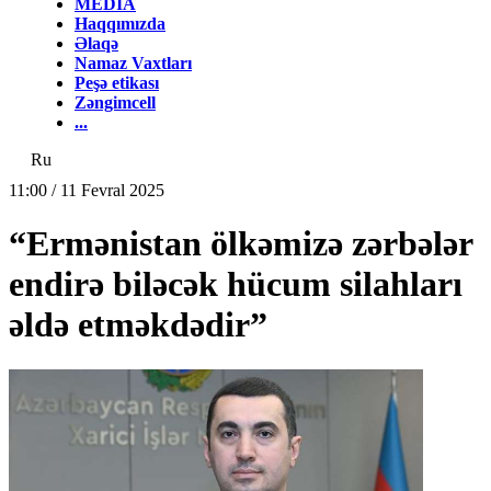
MEDİA
Haqqımızda
Əlaqə
Namaz Vaxtları
Peşə etikası
Zəngimcell
...
Ru
11:00 / 11 Fevral 2025
“Ermənistan ölkəmizə zərbələr
endirə biləcək hücum silahları
əldə etməkdədir”