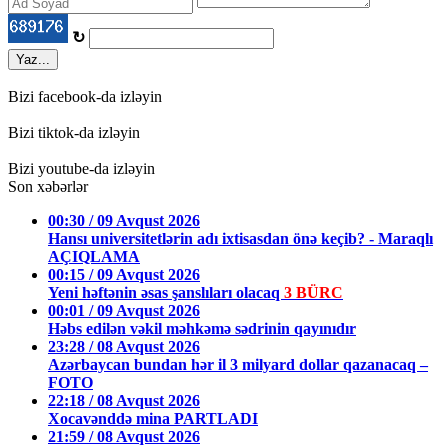
↻
Yaz...
Bizi facebook-da izləyin
Bizi tiktok-da izləyin
Bizi youtube-da izləyin
Son xəbərlər
00:30 / 09 Avqust 2026
Hansı universitetlərin adı ixtisasdan önə keçib? - Maraqlı
AÇIQLAMA
00:15 / 09 Avqust 2026
Yeni həftənin əsas şanslıları olacaq
3 BÜRC
00:01 / 09 Avqust 2026
Həbs edilən vəkil məhkəmə sədrinin qayınıdır
23:28 / 08 Avqust 2026
Azərbaycan bundan hər il 3 milyard dollar qazanacaq –
FOTO
22:18 / 08 Avqust 2026
Xocavənddə mina PARTLADI
21:59 / 08 Avqust 2026