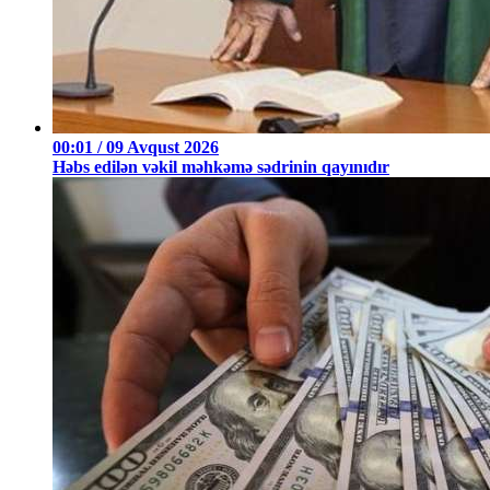
00:01 / 09 Avqust 2026
Həbs edilən vəkil məhkəmə sədrinin qayınıdır