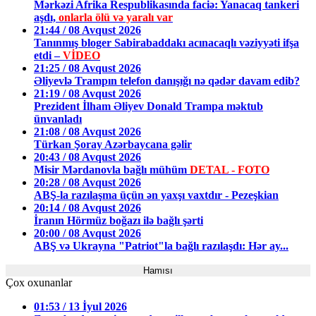
Mərkəzi Afrika Respublikasında faciə: Yanacaq tankeri
aşdı,
onlarla ölü və yaralı var
21:44 / 08 Avqust 2026
Tanınmış bloger Sabirabaddakı acınacaqlı vəziyyəti ifşa
etdi –
VİDEO
21:25 / 08 Avqust 2026
Əliyevlə Trampın telefon danışığı nə qədər davam edib?
21:19 / 08 Avqust 2026
Prezident İlham Əliyev Donald Trampa məktub
ünvanladı
21:08 / 08 Avqust 2026
Türkan Şoray Azərbaycana gəlir
20:43 / 08 Avqust 2026
Misir Mərdanovla bağlı mühüm
DETAL - FOTO
20:28 / 08 Avqust 2026
ABŞ-la razılaşma üçün ən yaxşı vaxtdır - Pezeşkian
20:14 / 08 Avqust 2026
İranın Hörmüz boğazı ilə bağlı şərti
20:00 / 08 Avqust 2026
ABŞ və Ukrayna "Patriot"la bağlı razılaşdı: Hər ay...
Hamısı
Çox oxunanlar
01:53 / 13 İyul 2026