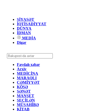
SİYASƏT
İQTİSADİYYAT
DÜNYA
İDMAN
MEDİA
Digər
Faydalı xəbər
Arxiv
MEDİCİNA
MARAQLI
CƏMİYYƏT
KÖŞƏ
SƏNƏT
MANŞET
SEÇİLƏN
MÜSAHİBƏ
KİTAB