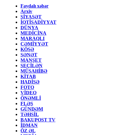
Faydalı xəbər
Arxiv
SİYASƏT
İQTİSADİYYAT
DÜNYA
MEDİCİNA
MARAQLI
CƏMİYYƏT
KÖŞƏ
SƏNƏT
MANŞET
SEÇİLƏN
MÜSAHİBƏ
KİTAB
HADİSƏ
FOTO
VİDEO
ÖNƏMLİ
FLƏŞ
GÜNDƏM
TƏHSİL
BAKUPOST TV
İDMAN
ÖZ ƏL