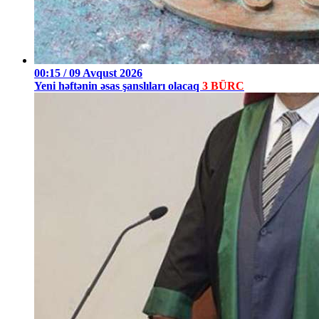
00:15 / 09 Avqust 2026
Yeni həftənin əsas şanslıları olacaq
3 BÜRC