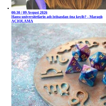
00:30 / 09 Avqust 2026
Hansı universitetlərin adı ixtisasdan önə keçib? - Maraqlı
AÇIQLAMA