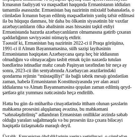
İcmasının fəaliyyəti və məqsədləri haqqında Ermənistanın iddiaları
tamamilə əsassızdır. Ermənistan baş nazirinin müxtəlif bəhanələrlə, o
cümlədən İcmanın bəyan edilmiş məqsədlərinin yanlış təfsir edilməsi
ilə bu hüququ danması, bir daha bu ölkənin siyasətinin bir vaxtlar
azərbaycanlıların ölkə əhalisinin əsas hissəsini təşkil etdiyi
Ermənistanda hazırda azərbaycanlıların olmamasına gətirib çıxaran
qəddarlığının səviyyəsini nümayiş etdirir.
Təəssüf ki, Ermənistan baş nazirinin 2022-ci il Praqa görüşünə,
1991-ci il Almatı Bəyannaməsinə, sülh sazişi layihəsinin
Ermənistanın həqiqətən Azərbaycana qarşı heç bir iddiasının
olmadığını və olmayacağını təsbit etmək üçün nəzərdə tutulan
bəndlərinə istinadlar məhz cənab Paşinyan tərəfindən bir neçə ay
sonra, 2023-cü ilin sentyabrında Azərbaycan ərazilərindəki
qondarma rejimin “müstəqilliyi” ilə bağlı təbrik mesajı göndərilən
zaman, habelə Ermənistanın Konstitusiyasında yer alan ərazi
iddialarına və Almatı Bəyannaməsinə qoşulan zaman edilmiş qeyd-
şərtlərə göz yumması nəticəsində heçə endirilib.
Hətta bu gün də müharibə cinayətlərində ittiham olunan şəxslərin
məhkəmə prosesini alqışlamaq əvəzinə, bu məhkəməni
“səhnələşdirilmiş” adlandıran Ermənistan onilliklər ərzində səbəb
olduğu yaraları sağaltmaqda və bu prosesin üzə çıxara biləcəyi
həqiqətlə üzləşməkdə maraqlı deyil.
Üstəlik, Ermənistan öhdəliklərinin yerinə yetirilməsi, o cümlədən