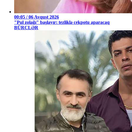
00:05 / 06 Avqust 2026
"Pul zolağı" başlayır: tezliklə cekpotu aparacaq
BÜRCLƏR