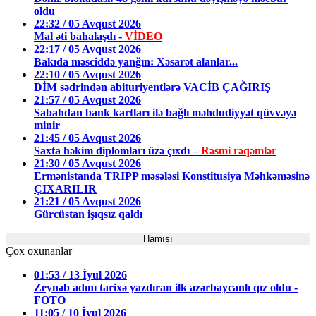
oldu
22:32 / 05 Avqust 2026
Mal əti bahalaşdı -
VİDEO
22:17 / 05 Avqust 2026
Bakıda məsciddə yanğın: Xəsarət alanlar...
22:10 / 05 Avqust 2026
DİM sədrindən abituriyentlərə VACİB ÇAĞIRIŞ
21:57 / 05 Avqust 2026
Sabahdan bank kartları ilə bağlı məhdudiyyət qüvvəyə
minir
21:45 / 05 Avqust 2026
Saxta həkim diplomları üzə çıxdı –
Rəsmi rəqəmlər
21:30 / 05 Avqust 2026
Ermənistanda TRIPP məsələsi Konstitusiya Məhkəməsinə
ÇIXARILIR
21:21 / 05 Avqust 2026
Gürcüstan işıqsız qaldı
Hamısı
Çox oxunanlar
01:53 / 13 İyul 2026
Zeynəb adını tarixə yazdıran ilk azərbaycanlı qız oldu -
FOTO
11:05 / 10 İyul 2026