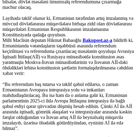
bilsələr, dövlət məsələni ümumxalq referendumuna çıxarmağa
məcbur olacaq.
Layihədə təklif olunur ki, Ermənistan tərəfindən artıq imzalanmış və
mövcud dövlətlərarası müqavilələrə birbaşa zidd olan dövlətlərarası
müqavilələri Ermənistan Respublikasının imzalamasına
Konstitusiyada qadağa qoyulsun.
Milli Məclisin deputatı Hikmət Babaoğlu
Bakupost.az-a
bildirib ki,
Ermənistanda vətəndaşların təşəbbüsü əsasında referendum
keçirilməsi və referenduma çıxarılacaq məsələnin qoyuluşu Avrasiya
İqtisadi İttifaqı(Aİİ) və Rusiyaya münasibətdə konstitusion əsas
yaratmaqla Moskva-İrəvan münasibətlərinin və İrəvanın Aİİ-dəki
öhdəlikləri lehinə konstitusion şərtlərin formalaşdırılmasına cəhddən
xəbər verir:
“Bu referendum baş tutarsa və təklif qəbul edilərsə, o zaman
Ermənistanın Avropaya inteqrasiya yolu və imkanları
məhdudlaşdırılacaq. Bu isə həm də o anlama gəlir ki, Ermənistan
parlamentinin 2025-ci ildə Avropa İttifaqına inteqrasiya ilə bağlı
qəbul etdiyi qərar qüvvədən düşmüş hesab edilsin. Çünki Aİ ilə Aİİ
arasında iqtisadi, gömrük əlaqələri və inteqrasiyalar arasında kəskin
fərqlər olduğundan və İrəvan artıq Aİİ ilə beynəlxalq müqavilə
imzalayıb, üzərinə öhədəlik götürdüyündən, eynisini Aİ ilə edə
bilməz”.