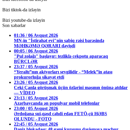
Bizi tiktok-da izləyin
Bizi youtube-da izləyin
Son xəbərlər
01:36 / 06 Avqust 2026
MN-in "İstirahət evi"nin sabiq rəisi barəsində
MƏHKƏMƏ QƏRARI dəyişdi
00:05 / 06 Avqust 2026
"Pul zolağı" başlayır: tezliklə cekpotu aparacaq
BÜRCLƏR
23:37 / 05 Avqust 2026
“Yeraltı”nın aktyorları sevgilidir - “Melek”in atası
prokurorluğa şikayət etdi
23:26 / 05 Avqust 2026
Ceki Çanla görüşmək üçün özlərini maşının önünə atdılar
— VİDEO
23:13 / 05 Avqust 2026
Azərbaycanda ən populyar mobil telefonlar
23:00 / 05 Avqust 2026
Ərdoğana sui-qəsd cəhdi edən FETÖ-çü HƏBS
OLUNDU - FOTO
22:45 / 05 Avqust 2026
Dəniz blokadası: 48 gəmi kursunu dəyişməyə məcbur