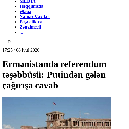
MEDİA
Haqqımızda
Əlaqə
Namaz Vaxtları
Peşə etikası
Zəngimcell
...
Ru
17:25 / 08 İyul 2026
Ermənistanda referendum
təşəbbüsü: Putindən gələn
çağırışa cavab