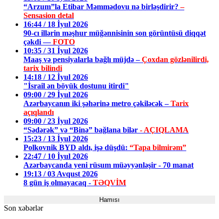
“Arzum”la Etibar Məmmədovu nə birləşdirir?
–
Sensasion detal
16:44 / 18 İyul 2026
90-cı illərin məşhur müğənnisinin son görüntüsü diqqət
çəkdi —
FOTO
10:35 / 31 İyul 2026
Maaş və pensiyalarla bağlı müjdə –
Çoxdan gözlənilirdi,
tarix bilindi
14:18 / 12 İyul 2026
"İsrail ən böyük dostunu itirdi"
09:00 / 29 İyul 2026
Azərbaycanın iki şəhərinə metro çəkiləcək –
Tarix
açıqlandı
09:00 / 23 İyul 2026
“Sədərək” və “Binə” bağlana bilər
- AÇIQLAMA
15:23 / 13 İyul 2026
Polkovnik BYD aldı, işə düşdü:
“Tapa bilmirəm”
22:47 / 10 İyul 2026
Azərbaycanda yeni rüsum müəyyənləşir - 70 manat
19:13 / 03 Avqust 2026
8 gün iş olmayacaq -
TƏQVİM
Hamısı
Son xəbərlər