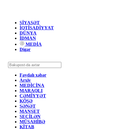
SİYASƏT
İQTİSADİYYAT
DÜNYA
İDMAN
MEDİA
Digər
Faydalı xəbər
Arxiv
MEDİCİNA
MARAQLI
CƏMİYYƏT
KÖŞƏ
SƏNƏT
MANŞET
SEÇİLƏN
MÜSAHİBƏ
KİTAB