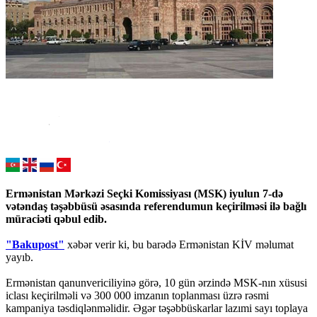
Ermənistan Mərkəzi Seçki Komissiyası (MSK) iyulun 7-də
vətəndaş təşəbbüsü əsasında referendumun keçirilməsi ilə bağlı
müraciəti qəbul edib.
"Bakupost"
xəbər verir ki, bu barədə Ermənistan KİV məlumat
yayıb.
Ermənistan qanunvericiliyinə görə, 10 gün ərzində MSK-nın xüsusi
iclası keçirilməli və 300 000 imzanın toplanması üzrə rəsmi
kampaniya təsdiqlənməlidir. Əgər təşəbbüskarlar lazımi sayı toplaya