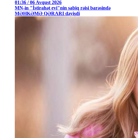
01:36 / 06 Avqust 2026
MN-in "İstirahət evi"nin sabiq rəisi barəsində
MƏHKƏMƏ QƏRARI dəyişdi