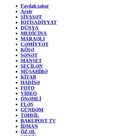
Faydalı xəbər
Arxiv
SİYASƏT
İQTİSADİYYAT
DÜNYA
MEDİCİNA
MARAQLI
CƏMİYYƏT
KÖŞƏ
SƏNƏT
MANŞET
SEÇİLƏN
MÜSAHİBƏ
KİTAB
HADİSƏ
FOTO
VİDEO
ÖNƏMLİ
FLƏŞ
GÜNDƏM
TƏHSİL
BAKUPOST TV
İDMAN
ÖZ ƏL