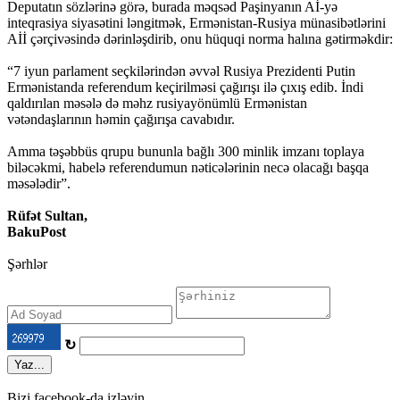
Deputatın sözlərinə görə, burada məqsəd Paşinyanın Aİ-yə
inteqrasiya siyasətini ləngitmək, Ermənistan-Rusiya münasibətlərini
Aİİ çərçivəsində dərinləşdirib, onu hüquqi norma halına gətirməkdir:
“7 iyun parlament seçkilərindən əvvəl Rusiya Prezidenti Putin
Ermənistanda referendum keçirilməsi çağırışı ilə çıxış edib. İndi
qaldırılan məsələ də məhz rusiyayönümlü Ermənistan
vətəndaşlarının həmin çağırışa cavabıdır.
Amma təşəbbüs qrupu bununla bağlı 300 minlik imzanı toplaya
biləcəkmi, habelə referendumun nəticələrinin necə olacağı başqa
məsələdir”.
Rüfət Sultan,
BakuPost
Şərhlər
↻
Yaz...
Bizi facebook-da izləyin