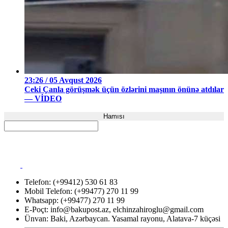
23:26 / 05 Avqust 2026
Ceki Çanla görüşmək üçün özlərini maşının önünə atdılar
— VİDEO
Hamısı
Telefon: (+99412) 530 61 83
Mobil Telefon: (+99477) 270 11 99
Whatsapp: (+99477) 270 11 99
E-Poçt:
info@bakupost.az
,
elchinzahiroglu@gmail.com
Ünvan: Baki, Azərbaycan. Yasamal rayonu, Alatava-7 küçəsi