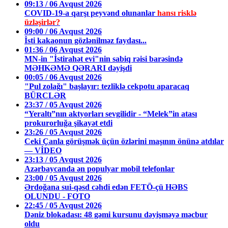
09:13 / 06 Avqust 2026
COVID-19-a qarşı peyvənd olunanlar
hansı risklə
üzləşirlər?
09:00 / 06 Avqust 2026
İsti kakaonun gözlənilməz faydası...
01:36 / 06 Avqust 2026
MN-in "İstirahət evi"nin sabiq rəisi barəsində
MƏHKƏMƏ QƏRARI dəyişdi
00:05 / 06 Avqust 2026
"Pul zolağı" başlayır: tezliklə cekpotu aparacaq
BÜRCLƏR
23:37 / 05 Avqust 2026
“Yeraltı”nın aktyorları sevgilidir - “Melek”in atası
prokurorluğa şikayət etdi
23:26 / 05 Avqust 2026
Ceki Çanla görüşmək üçün özlərini maşının önünə atdılar
— VİDEO
23:13 / 05 Avqust 2026
Azərbaycanda ən populyar mobil telefonlar
23:00 / 05 Avqust 2026
Ərdoğana sui-qəsd cəhdi edən FETÖ-çü HƏBS
OLUNDU - FOTO
22:45 / 05 Avqust 2026
Dəniz blokadası: 48 gəmi kursunu dəyişməyə məcbur
oldu