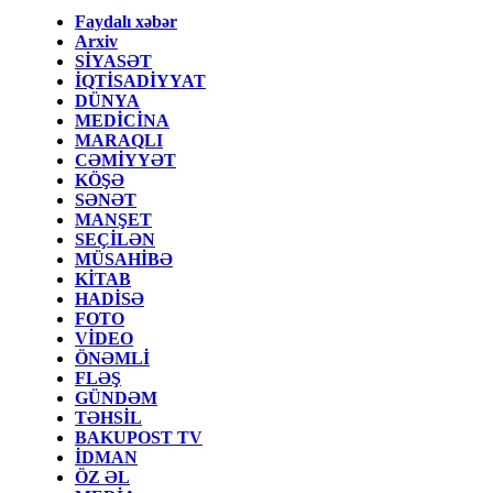
Faydalı xəbər
Arxiv
SİYASƏT
İQTİSADİYYAT
DÜNYA
MEDİCİNA
MARAQLI
CƏMİYYƏT
KÖŞƏ
SƏNƏT
MANŞET
SEÇİLƏN
MÜSAHİBƏ
KİTAB
HADİSƏ
FOTO
VİDEO
ÖNƏMLİ
FLƏŞ
GÜNDƏM
TƏHSİL
BAKUPOST TV
İDMAN
ÖZ ƏL