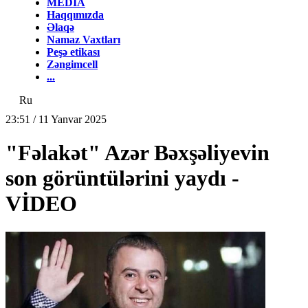
MEDİA
Haqqımızda
Əlaqə
Namaz Vaxtları
Peşə etikası
Zəngimcell
...
Ru
23:51 / 11 Yanvar 2025
"Fəlakət" Azər Bəxşəliyevin
son görüntülərini yaydı -
VİDEO