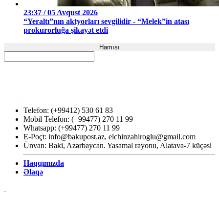
23:37 / 05 Avqust 2026
“Yeraltı”nın aktyorları sevgilidir - “Melek”in atası
prokurorluğa şikayət etdi
Hamısı
Telefon: (+99412) 530 61 83
Mobil Telefon: (+99477) 270 11 99
Whatsapp: (+99477) 270 11 99
E-Poçt:
info@bakupost.az
,
elchinzahiroglu@gmail.com
Ünvan: Baki, Azərbaycan. Yasamal rayonu, Alatava-7 küçəsi
Haqqımızda
Əlaqə