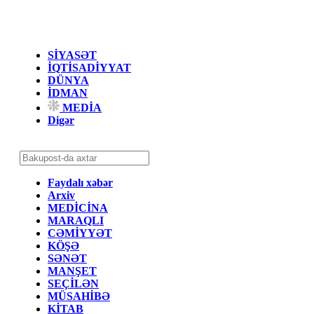
SİYASƏT
İQTİSADİYYAT
DÜNYA
İDMAN
MEDİA
Digər
Faydalı xəbər
Arxiv
MEDİCİNA
MARAQLI
CƏMİYYƏT
KÖŞƏ
SƏNƏT
MANŞET
SEÇİLƏN
MÜSAHİBƏ
KİTAB