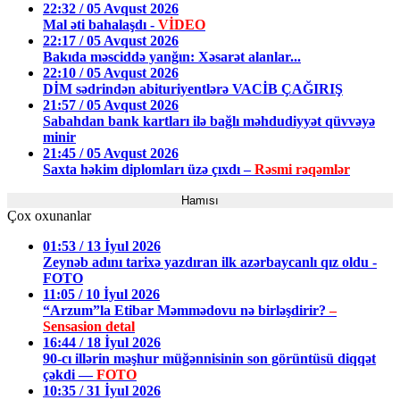
22:32 / 05 Avqust 2026
Mal əti bahalaşdı -
VİDEO
22:17 / 05 Avqust 2026
Bakıda məsciddə yanğın: Xəsarət alanlar...
22:10 / 05 Avqust 2026
DİM sədrindən abituriyentlərə VACİB ÇAĞIRIŞ
21:57 / 05 Avqust 2026
Sabahdan bank kartları ilə bağlı məhdudiyyət qüvvəyə
minir
21:45 / 05 Avqust 2026
Saxta həkim diplomları üzə çıxdı –
Rəsmi rəqəmlər
Hamısı
Çox oxunanlar
01:53 / 13 İyul 2026
Zeynəb adını tarixə yazdıran ilk azərbaycanlı qız oldu -
FOTO
11:05 / 10 İyul 2026
“Arzum”la Etibar Məmmədovu nə birləşdirir?
–
Sensasion detal
16:44 / 18 İyul 2026
90-cı illərin məşhur müğənnisinin son görüntüsü diqqət
çəkdi —
FOTO
10:35 / 31 İyul 2026