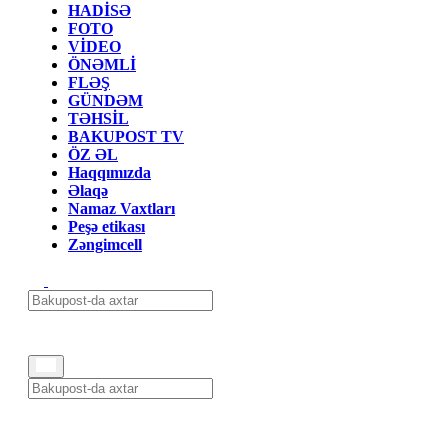
HADİSƏ
FOTO
VİDEO
ÖNƏMLİ
FLƏŞ
GÜNDƏM
TƏHSİL
BAKUPOST TV
ÖZ ƏL
Haqqımızda
Əlaqə
Namaz Vaxtları
Peşə etikası
Zəngimcell