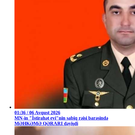
01:36 / 06 Avqust 2026
MN-in "İstirahət evi"nin sabiq rəisi barəsində
MƏHKƏMƏ QƏRARI dəyişdi