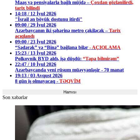
Maaş və pensiyalarla bağlı müjdə –
Çoxdan gözlənilirdi,
tarix bilindi
14:18 / 12 İyul 2026
"İsrail ən böyük dostunu itirdi"
09:00 / 29 İyul 2026
Azərbaycanın iki şəhərinə metro çəkiləcək –
Tarix
açıqlandı
09:00 / 23 İyul 2026
“Sədərək” və “Binə” bağlana bilər
- AÇIQLAMA
15:23 / 13 İyul 2026
Polkovnik BYD aldı, işə düşdü:
“Tapa bilmirəm”
22:47 / 10 İyul 2026
Azərbaycanda yeni rüsum müəyyənləşir - 70 manat
19:13 / 03 Avqust 2026
8 gün iş olmayacaq -
TƏQVİM
Hamısı
Son xəbərlər