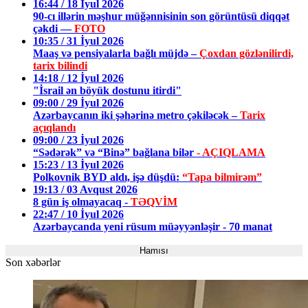
16:44 / 18 İyul 2026
90-cı illərin məşhur müğənnisinin son görüntüsü diqqət
çəkdi —
FOTO
10:35 / 31 İyul 2026
Maaş və pensiyalarla bağlı müjdə –
Çoxdan gözlənilirdi,
tarix bilindi
14:18 / 12 İyul 2026
"İsrail ən böyük dostunu itirdi"
09:00 / 29 İyul 2026
Azərbaycanın iki şəhərinə metro çəkiləcək –
Tarix
açıqlandı
09:00 / 23 İyul 2026
“Sədərək” və “Binə” bağlana bilər
- AÇIQLAMA
15:23 / 13 İyul 2026
Polkovnik BYD aldı, işə düşdü:
“Tapa bilmirəm”
19:13 / 03 Avqust 2026
8 gün iş olmayacaq -
TƏQVİM
22:47 / 10 İyul 2026
Azərbaycanda yeni rüsum müəyyənləşir - 70 manat
Hamısı
Son xəbərlər