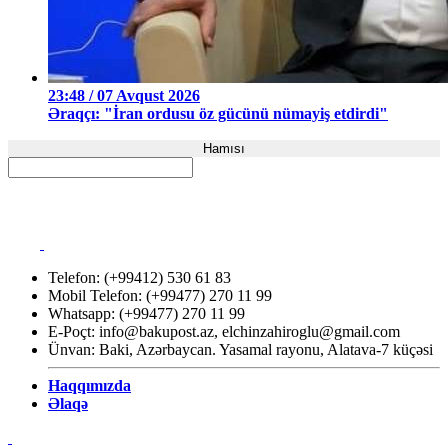
23:48 / 07 Avqust 2026
Əraqçı: "İran ordusu öz gücünü nümayiş etdirdi"
Hamısı
Telefon: (+99412) 530 61 83
Mobil Telefon: (+99477) 270 11 99
Whatsapp: (+99477) 270 11 99
E-Poçt:
info@bakupost.az
,
elchinzahiroglu@gmail.com
Ünvan: Baki, Azərbaycan. Yasamal rayonu, Alatava-7 küçəsi
Haqqımızda
Əlaqə