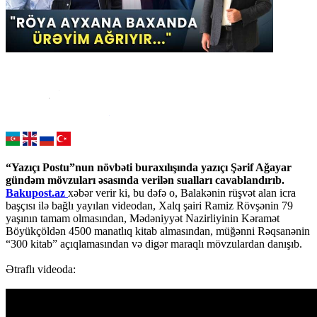
“Yazıçı Postu”nun növbəti buraxılışında yazıçı Şərif Ağayar
gündəm mövzuları əsasında verilən sualları cavablandırıb.
Bakupost.az
xəbər verir ki, bu dəfə o, Balakənin rüşvət alan icra
başçısı ilə bağlı yayılan videodan, Xalq şairi Ramiz Rövşənin 79
yaşının tamam olmasından, Mədəniyyət Nazirliyinin Kəramət
Böyükçöldən 4500 manatlıq kitab almasından, müğənni Rəqsanənin
“300 kitab” açıqlamasından və digər maraqlı mövzulardan danışıb.
Ətraflı videoda: