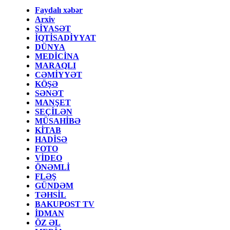
Faydalı xəbər
Arxiv
SİYASƏT
İQTİSADİYYAT
DÜNYA
MEDİCİNA
MARAQLI
CƏMİYYƏT
KÖŞƏ
SƏNƏT
MANŞET
SEÇİLƏN
MÜSAHİBƏ
KİTAB
HADİSƏ
FOTO
VİDEO
ÖNƏMLİ
FLƏŞ
GÜNDƏM
TƏHSİL
BAKUPOST TV
İDMAN
ÖZ ƏL