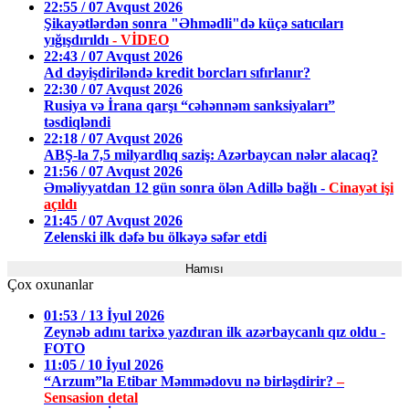
22:55 / 07 Avqust 2026
Şikayətlərdən sonra "Əhmədli"də küçə satıcıları
yığışdırıldı
- VİDEO
22:43 / 07 Avqust 2026
Ad dəyişdiriləndə kredit borcları sıfırlanır?
22:30 / 07 Avqust 2026
Rusiya və İrana qarşı “cəhənnəm sanksiyaları”
təsdiqləndi
22:18 / 07 Avqust 2026
ABŞ-la 7,5 milyardlıq saziş: Azərbaycan nələr alacaq?
21:56 / 07 Avqust 2026
Əməliyyatdan 12 gün sonra ölən Adillə bağlı -
Cinayət işi
açıldı
21:45 / 07 Avqust 2026
Zelenski ilk dəfə bu ölkəyə səfər etdi
Hamısı
Çox oxunanlar
01:53 / 13 İyul 2026
Zeynəb adını tarixə yazdıran ilk azərbaycanlı qız oldu -
FOTO
11:05 / 10 İyul 2026
“Arzum”la Etibar Məmmədovu nə birləşdirir?
–
Sensasion detal