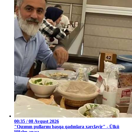
00:35 / 08 Avqust 2026
"Qızımın pullarını başqa qadınlara xərcləyir" - Ülkü
Hilalın anası