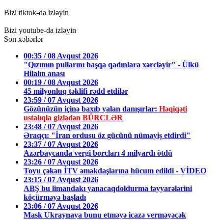
Bizi tiktok-da izləyin
Bizi youtube-da izləyin
Son xəbərlər
00:35 / 08 Avqust 2026
"Qızımın pullarını başqa qadınlara xərcləyir" - Ülkü
Hilalın anası
00:19 / 08 Avqust 2026
45 milyonluq təklifi rədd etdilər
23:59 / 07 Avqust 2026
Gözünüzün içinə baxıb yalan danışırlar:
Həqiqəti
ustalıqla gizlədən BÜRCLƏR
23:48 / 07 Avqust 2026
Əraqçı: "İran ordusu öz gücünü nümayiş etdirdi"
23:37 / 07 Avqust 2026
Azərbaycanda vergi borcları 4 milyardı ötdü
23:26 / 07 Avqust 2026
Toyu çəkən İTV əməkdaşlarına hücum edildi - VİDEO
23:15 / 07 Avqust 2026
ABŞ bu limandakı yanacaqdoldurma təyyarələrini
köçürməyə başladı
23:06 / 07 Avqust 2026
Mask Ukraynaya bunu etməyə icazə verməyəcək