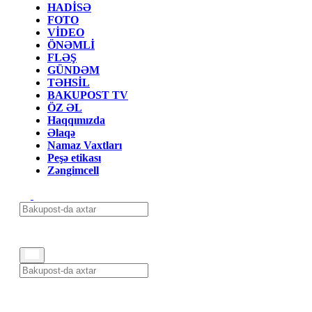
HADİSƏ
FOTO
VİDEO
ÖNƏMLİ
FLƏŞ
GÜNDƏM
TƏHSİL
BAKUPOST TV
ÖZ ƏL
Haqqımızda
Əlaqə
Namaz Vaxtları
Peşə etikası
Zəngimcell