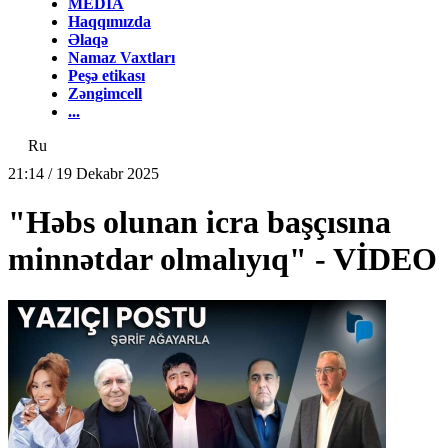
MEDİA
Haqqımızda
Əlaqə
Namaz Vaxtları
Peşə etikası
Zəngimcell
...
Ru
21:14 / 19 Dekabr 2025
"Həbs olunan icra başçısına
minnətdar olmalıyıq" - VİDEO