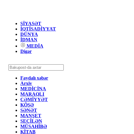
SİYASƏT
İQTİSADİYYAT
DÜNYA
İDMAN
MEDİA
Digər
Faydalı xəbər
Arxiv
MEDİCİNA
MARAQLI
CƏMİYYƏT
KÖŞƏ
SƏNƏT
MANŞET
SEÇİLƏN
MÜSAHİBƏ
KİTAB