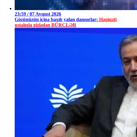
23:59 / 07 Avqust 2026
Gözünüzün içinə baxıb yalan danışırlar:
Həqiqəti
ustalıqla gizlədən BÜRCLƏR