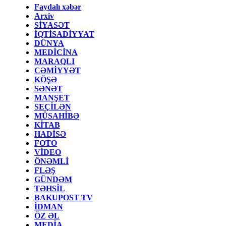
Faydalı xəbər
Arxiv
SİYASƏT
İQTİSADİYYAT
DÜNYA
MEDİCİNA
MARAQLI
CƏMİYYƏT
KÖŞƏ
SƏNƏT
MANŞET
SEÇİLƏN
MÜSAHİBƏ
KİTAB
HADİSƏ
FOTO
VİDEO
ÖNƏMLİ
FLƏŞ
GÜNDƏM
TƏHSİL
BAKUPOST TV
İDMAN
ÖZ ƏL
MEDİA