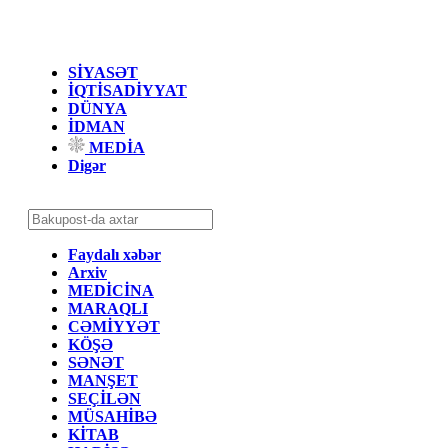
SİYASƏT
İQTİSADİYYAT
DÜNYA
İDMAN
MEDİA
Digər
Faydalı xəbər
Arxiv
MEDİCİNA
MARAQLI
CƏMİYYƏT
KÖŞƏ
SƏNƏT
MANŞET
SEÇİLƏN
MÜSAHİBƏ
KİTAB