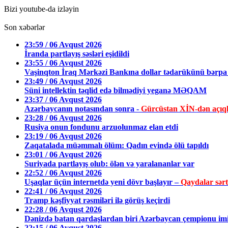
Bizi youtube-da izləyin
Son xəbərlər
23:59 / 06 Avqust 2026
İranda partlayış səsləri eşidildi
23:55 / 06 Avqust 2026
Vaşinqton İraq Mərkəzi Bankına dollar tədarükünü bərpa 
23:49 / 06 Avqust 2026
Süni intellektin təqlid edə bilmədiyi yeganə MƏQAM
23:37 / 06 Avqust 2026
Azərbaycanın notasından sonra -
Gürcüstan XİN-dən açıq
23:28 / 06 Avqust 2026
Rusiya onun fondunu arzuolunmaz elan etdi
23:19 / 06 Avqust 2026
Zaqatalada müəmmalı ölüm: Qadın evində ölü tapıldı
23:01 / 06 Avqust 2026
Suriyada partlayış olub: ölən və yaralananlar var
22:52 / 06 Avqust 2026
Uşaqlar üçün internetdə yeni dövr başlayır –
Qaydalar sərtl
22:41 / 06 Avqust 2026
Tramp kəşfiyyat rəsmiləri ilə görüş keçirdi
22:28 / 06 Avqust 2026
Dənizdə batan qardaşlardan biri Azərbaycan çempionu im
22:15 / 06 Avqust 2026