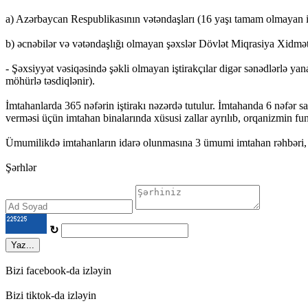
a) Azərbaycan Respublikasının vətəndaşları (16 yaşı tamam olmayan işt
b) əcnəbilər və vətəndaşlığı olmayan şəxslər Dövlət Miqrasiya Xidməti t
- Şəxsiyyət vəsiqəsində şəkli olmayan iştirakçılar digər sənədlərlə yanaş
möhürlə təsdiqlənir).
İmtahanlarda 365 nəfərin iştirakı nəzərdə tutulur. İmtahanda 6 nəfər sa
verməsi üçün imtahan binalarında xüsusi zallar ayrılıb, orqanizmin fun
Ümumilikdə imtahanların idarə olunmasına 3 ümumi imtahan rəhbəri, 6 
Şərhlər
↻
Yaz...
Bizi facebook-da izləyin
Bizi tiktok-da izləyin