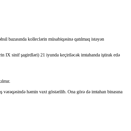
əhsil bazasında kolleclərin müsabiqəsinə qatılmaq istəyən
in IX sinif şagirdləri) 21 iyunda keçiriləcək imtahanda iştirak edə
ılmır.
ılış vərəqəsində həmin vaxt göstərilib. Ona görə də imtahan binasına