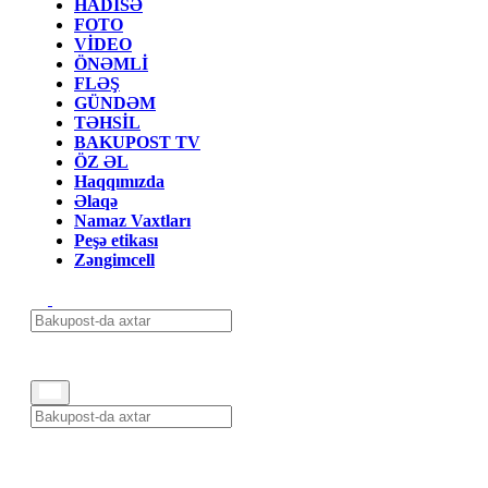
HADİSƏ
FOTO
VİDEO
ÖNƏMLİ
FLƏŞ
GÜNDƏM
TƏHSİL
BAKUPOST TV
ÖZ ƏL
Haqqımızda
Əlaqə
Namaz Vaxtları
Peşə etikası
Zəngimcell