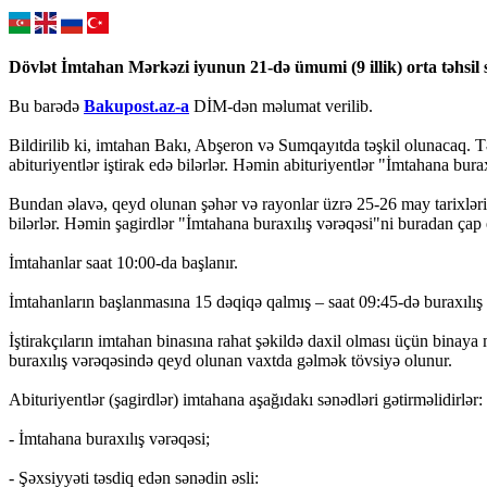
Dövlət İmtahan Mərkəzi iyunun 21-də ümumi (9 illik) orta təhsil s
Bu barədə
Bakupost.az-a
DİM-dən məlumat verilib.
Bildirilib ki, imtahan Bakı, Abşeron və Sumqayıtda təşkil olunacaq. T
abituriyentlər iştirak edə bilərlər. Həmin abituriyentlər "İmtahana bura
Bundan əlavə, qeyd olunan şəhər və rayonlar üzrə 25-26 may tarixlərində
bilərlər. Həmin şagirdlər "İmtahana buraxılış vərəqəsi"ni buradan çap e
İmtahanlar saat 10:00-da başlanır.
İmtahanların başlanmasına 15 dəqiqə qalmış – saat 09:45-də buraxılış r
İştirakçıların imtahan binasına rahat şəkildə daxil olması üçün binaya
buraxılış vərəqəsində qeyd olunan vaxtda gəlmək tövsiyə olunur.
Abituriyentlər (şagirdlər) imtahana aşağıdakı sənədləri gətirməlidirlər:
- İmtahana buraxılış vərəqəsi;
- Şəxsiyyəti təsdiq edən sənədin əsli: