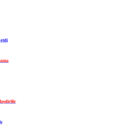
etdi
lama
əşdirilir
iş