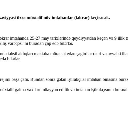
əviyyəsi üzrə müxtəlif növ imtahanlar (təkrar) keçirəcək.
əkrar imtahanda 25-27 may tarixlərində qeydiyyatdan keçən və 9 illik t
xılış vərəqəsi"ni buradan çap edə bilərlər.
 təhsil aldıqları məktəbə müraciət edən şagirdlər (cari və əvvəlki illər
də bilərlər.
ejimi başa çatır. Bundan sonra gələn iştirakçılar imtahan binasına burax
 müxtəlif gəlmə vaxtları müəyyən edilib və imtahan iştirakçısının burax