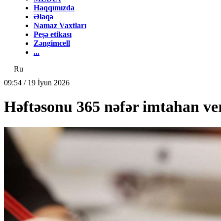
Haqqımızda
Əlaqə
Namaz Vaxtları
Peşə etikası
Zəngimcell
...
Ru
09:54 / 19 İyun 2026
Həftəsonu 365 nəfər imtahan ve