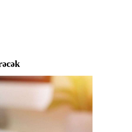
rəcək