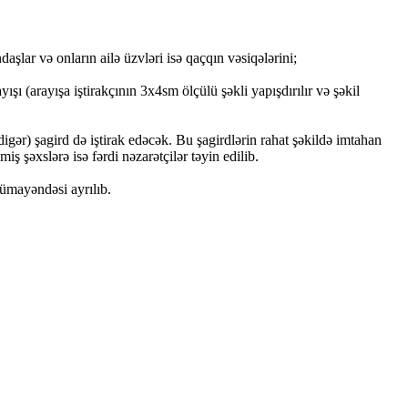
aşlar və onların ailə üzvləri isə qaçqın vəsiqələrini;
yışı (arayışa iştirakçının 3x4sm ölçülü şəkli yapışdırılır və şəkil
digər) şagird də iştirak edəcək. Bu şagirdlərin rahat şəkildə imtahan
 şəxslərə isə fərdi nəzarətçilər təyin edilib.
ümayəndəsi ayrılıb.