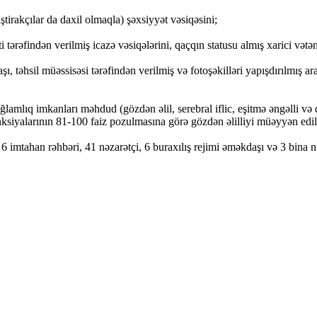
irakçılar da daxil olmaqla) şəxsiyyət vəsiqəsini;
ərəfindən verilmiş icazə vəsiqələrini, qaçqın statusu almış xarici vətənd
ı, təhsil müəssisəsi tərəfindən verilmiş və fotoşəkilləri yapışdırılmış ara
ğlamlıq imkanları məhdud (gözdən əlil, serebral iflic, eşitmə əngəlli və 
ksiyalarının 81-100 faiz pozulmasına görə gözdən əlilliyi müəyyən edilmiş
imtahan rəhbəri, 41 nəzarətçi, 6 buraxılış rejimi əməkdaşı və 3 bina n