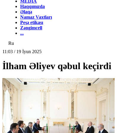
MEDİA
Haqqımızda
Əlaqə
Namaz Vaxtları
Peşə etikası
Zəngimcell
...
Ru
11:03 / 19 İyun 2025
İlham Əliyev qəbul keçirdi