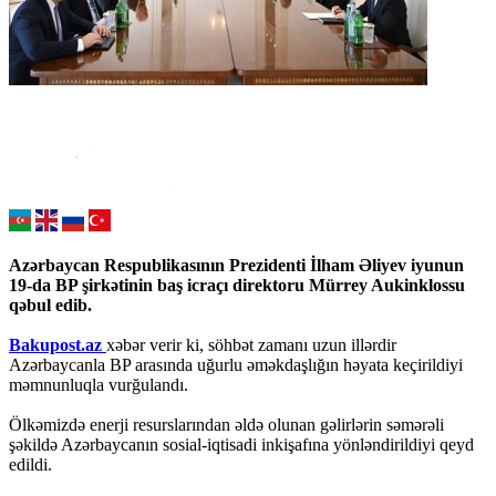
Azərbaycan Respublikasının Prezidenti İlham Əliyev iyunun
19-da BP şirkətinin baş icraçı direktoru Mürrey Aukinklossu
qəbul edib.
Bakupost.az
xəbər verir ki, söhbət zamanı uzun illərdir
Azərbaycanla BP arasında uğurlu əməkdaşlığın həyata keçirildiyi
məmnunluqla vurğulandı.
Ölkəmizdə enerji resurslarından əldə olunan gəlirlərin səmərəli
şəkildə Azərbaycanın sosial-iqtisadi inkişafına yönləndirildiyi qeyd
edildi.