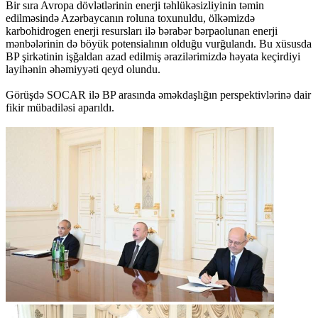
Bir sıra Avropa dövlətlərinin enerji təhlükəsizliyinin təmin
edilməsində Azərbaycanın roluna toxunuldu, ölkəmizdə
karbohidrogen enerji resursları ilə bərabər bərpaolunan enerji
mənbələrinin də böyük potensialının olduğu vurğulandı. Bu xüsusda
BP şirkətinin işğaldan azad edilmiş ərazilərimizdə həyata keçirdiyi
layihənin əhəmiyyəti qeyd olundu.
Görüşdə SOCAR ilə BP arasında əməkdaşlığın perspektivlərinə dair
fikir mübadiləsi aparıldı.