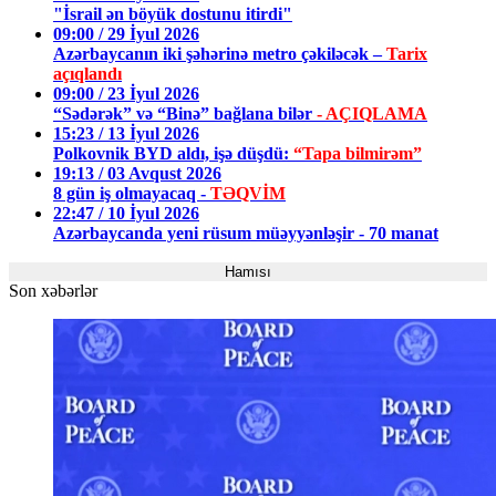
"İsrail ən böyük dostunu itirdi"
09:00 / 29 İyul 2026
Azərbaycanın iki şəhərinə metro çəkiləcək –
Tarix
açıqlandı
09:00 / 23 İyul 2026
“Sədərək” və “Binə” bağlana bilər
- AÇIQLAMA
15:23 / 13 İyul 2026
Polkovnik BYD aldı, işə düşdü:
“Tapa bilmirəm”
19:13 / 03 Avqust 2026
8 gün iş olmayacaq -
TƏQVİM
22:47 / 10 İyul 2026
Azərbaycanda yeni rüsum müəyyənləşir - 70 manat
Hamısı
Son xəbərlər