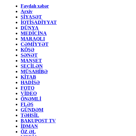
Faydalı xəbər
Arxiv
SİYASƏT
İQTİSADİYYAT
DÜNYA
MEDİCİNA
MARAQLI
CƏMİYYƏT
KÖŞƏ
SƏNƏT
MANŞET
SEÇİLƏN
MÜSAHİBƏ
KİTAB
HADİSƏ
FOTO
VİDEO
ÖNƏMLİ
FLƏŞ
GÜNDƏM
TƏHSİL
BAKUPOST TV
İDMAN
ÖZ ƏL