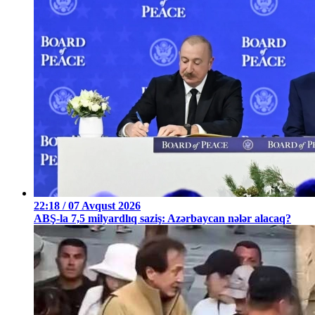
22:18 / 07 Avqust 2026
ABŞ-la 7,5 milyardlıq saziş: Azərbaycan nələr alacaq?