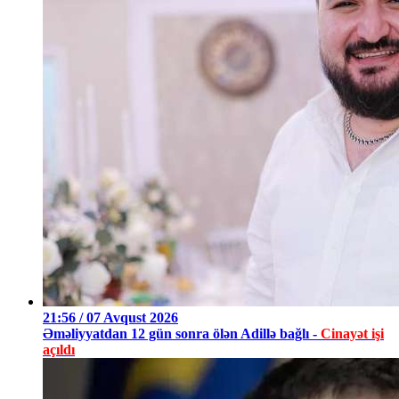
21:56 / 07 Avqust 2026
Əməliyyatdan 12 gün sonra ölən Adillə bağlı -
Cinayət işi
açıldı