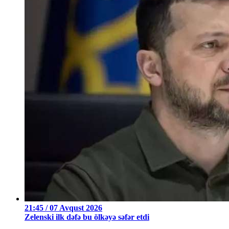
21:45 / 07 Avqust 2026
Zelenski ilk dəfə bu ölkəyə səfər etdi