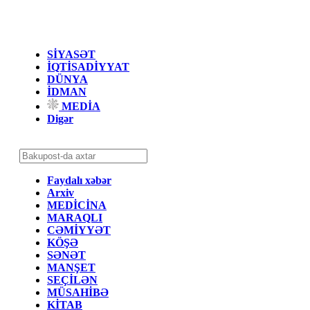
SİYASƏT
İQTİSADİYYAT
DÜNYA
İDMAN
MEDİA
Digər
Faydalı xəbər
Arxiv
MEDİCİNA
MARAQLI
CƏMİYYƏT
KÖŞƏ
SƏNƏT
MANŞET
SEÇİLƏN
MÜSAHİBƏ
KİTAB