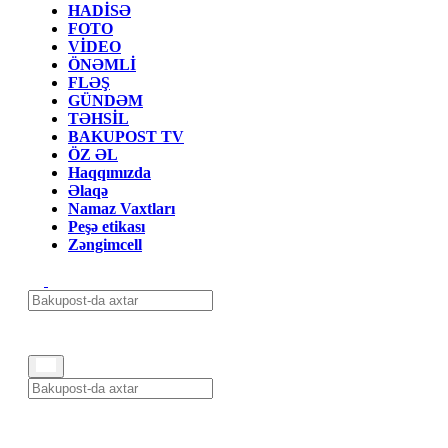
HADİSƏ
FOTO
VİDEO
ÖNƏMLİ
FLƏŞ
GÜNDƏM
TƏHSİL
BAKUPOST TV
ÖZ ƏL
Haqqımızda
Əlaqə
Namaz Vaxtları
Peşə etikası
Zəngimcell