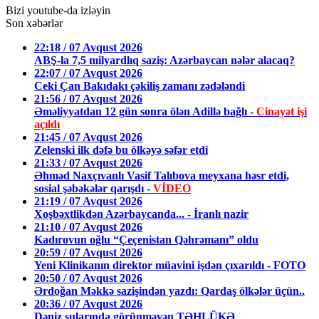
Bizi youtube-da izləyin
Son xəbərlər
22:18 / 07 Avqust 2026
ABŞ-la 7,5 milyardlıq saziş: Azərbaycan nələr alacaq?
22:07 / 07 Avqust 2026
Ceki Çan Bakıdakı çəkiliş zamanı zədələndi
21:56 / 07 Avqust 2026
Əməliyyatdan 12 gün sonra ölən Adillə bağlı -
Cinayət işi
açıldı
21:45 / 07 Avqust 2026
Zelenski ilk dəfə bu ölkəyə səfər etdi
21:33 / 07 Avqust 2026
Əhməd Naxçıvanlı Vasif Talıbova meyxana həsr etdi,
sosial şəbəkələr qarışdı -
VİDEO
21:19 / 07 Avqust 2026
Xoşbəxtlikdən Azərbaycanda... - İranlı nazir
21:10 / 07 Avqust 2026
Kadırovun oğlu “Çeçenistan Qəhrəmanı” oldu
20:59 / 07 Avqust 2026
Yeni Klinikanın direktor müavini işdən çıxarıldı - FOTO
20:50 / 07 Avqust 2026
Ərdoğan Məkkə sazişindən yazdı: Qardaş ölkələr üçün..
20:36 / 07 Avqust 2026
Dəniz sularında görünməyən TƏHLÜKƏ