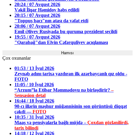
20:24 / 07 Avqust 2026
Vəkil İlqar Həmidov həbs edildi
20:15 / 07 Avqust 2026
"Toppuş bacı"nın atası da vəfat etdi
20:06 / 07 Avqust 2026
Emil Əliyev Rusiyada bu quruma prezident seçildi
19:55 / 07 Avqust 2026
"Qarabağ"dan Elvin Cəfərquliyev açıqlaması
Hamısı
Çox oxunanlar
01:53 / 13 İyul 2026
Zeynəb adını tarixə yazdıran ilk azərbaycanlı qız oldu -
FOTO
11:05 / 10 İyul 2026
“Arzum”la Etibar Məmmədovu nə birləşdirir?
–
Sensasion detal
16:44 / 18 İyul 2026
90-cı illərin məşhur müğənnisinin son görüntüsü diqqət
çəkdi —
FOTO
10:35 / 31 İyul 2026
Maaş və pensiyalarla bağlı müjdə –
Çoxdan gözlənilirdi,
tarix bilindi
14:18 / 12 İyul 2026