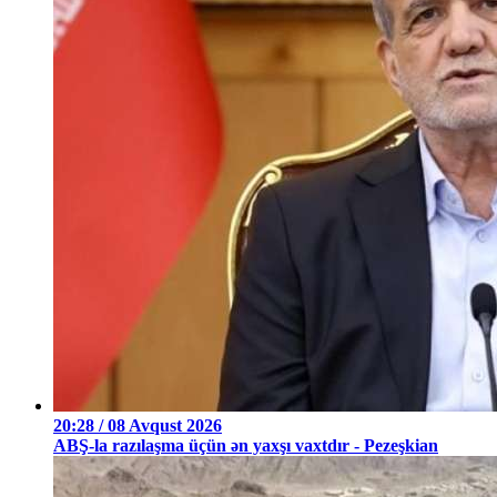
20:28 / 08 Avqust 2026
ABŞ-la razılaşma üçün ən yaxşı vaxtdır - Pezeşkian