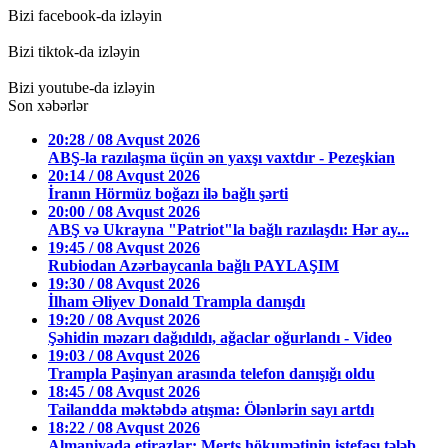
Bizi facebook-da izləyin
Bizi tiktok-da izləyin
Bizi youtube-da izləyin
Son xəbərlər
20:28 / 08 Avqust 2026
ABŞ-la razılaşma üçün ən yaxşı vaxtdır - Pezeşkian
20:14 / 08 Avqust 2026
İranın Hörmüz boğazı ilə bağlı şərti
20:00 / 08 Avqust 2026
ABŞ və Ukrayna "Patriot"la bağlı razılaşdı: Hər ay...
19:45 / 08 Avqust 2026
Rubiodan Azərbaycanla bağlı PAYLAŞIM
19:30 / 08 Avqust 2026
İlham Əliyev Donald Trampla danışdı
19:20 / 08 Avqust 2026
Şəhidin məzarı dağıdıldı, ağaclar oğurlandı - Video
19:03 / 08 Avqust 2026
Trampla Paşinyan arasında telefon danışığı oldu
18:45 / 08 Avqust 2026
Tailandda məktəbdə atışma: Ölənlərin sayı artdı
18:22 / 08 Avqust 2026
Almaniyada etirazlar: Merts hökumətinin istefası tələb