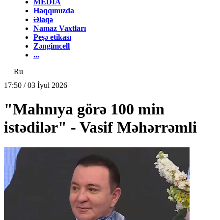
MEDİA
Haqqımızda
Əlaqə
Namaz Vaxtları
Peşə etikası
Zəngimcell
...
Ru
17:50 / 03 İyul 2026
"Mahnıya görə 100 min
istədilər" - Vasif Məhərrəmli