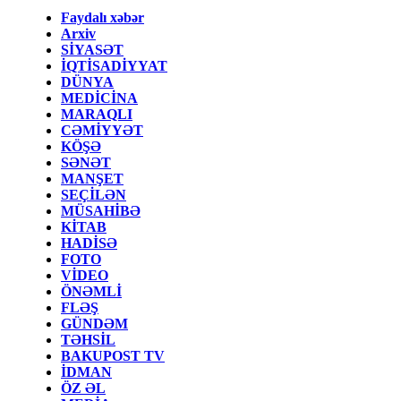
Faydalı xəbər
Arxiv
SİYASƏT
İQTİSADİYYAT
DÜNYA
MEDİCİNA
MARAQLI
CƏMİYYƏT
KÖŞƏ
SƏNƏT
MANŞET
SEÇİLƏN
MÜSAHİBƏ
KİTAB
HADİSƏ
FOTO
VİDEO
ÖNƏMLİ
FLƏŞ
GÜNDƏM
TƏHSİL
BAKUPOST TV
İDMAN
ÖZ ƏL