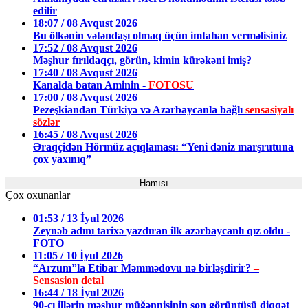
edilir
18:07 / 08 Avqust 2026
Bu ölkənin vətəndaşı olmaq üçün imtahan verməlisiniz
17:52 / 08 Avqust 2026
Məşhur fırıldaqçı, görün, kimin kürəkəni imiş?
17:40 / 08 Avqust 2026
Kanalda batan Aminin -
FOTOSU
17:00 / 08 Avqust 2026
Pezeşkiandan Türkiyə və Azərbaycanla bağlı
sensasiyalı
sözlər
16:45 / 08 Avqust 2026
Əraqçidən Hörmüz açıqlaması: “Yeni dəniz marşrutuna
çox yaxınıq”
Hamısı
Çox oxunanlar
01:53 / 13 İyul 2026
Zeynəb adını tarixə yazdıran ilk azərbaycanlı qız oldu -
FOTO
11:05 / 10 İyul 2026
“Arzum”la Etibar Məmmədovu nə birləşdirir?
–
Sensasion detal
16:44 / 18 İyul 2026
90-cı illərin məşhur müğənnisinin son görüntüsü diqqət