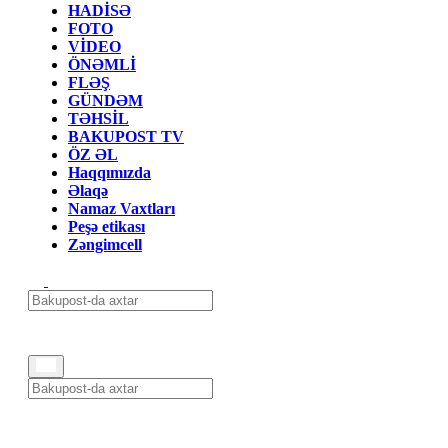
HADİSƏ
FOTO
VİDEO
ÖNƏMLİ
FLƏŞ
GÜNDƏM
TƏHSİL
BAKUPOST TV
ÖZ ƏL
Haqqımızda
Əlaqə
Namaz Vaxtları
Peşə etikası
Zəngimcell