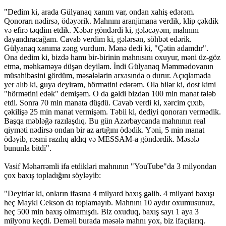
"Dedim ki, arada Gülyanaq xanım var, ondan xahiş edərəm.
Qonorarı nədirsə, ödəyərik. Mahnını aranjimana verdik, klip çəkdik
və efirə təqdim etdik. Xəbər göndərdi ki, gələcəyəm, mahnını
dayandıracağam. Cavab verdim ki, gələrsən, söhbət edərik.
Gülyanaq xanıma zəng vurdum. Mənə dedi ki, "Çətin adamdır".
Ona dedim ki, bizdə hamı bir-birinin mahnısını oxuyur, məni üz-göz
etmə, məhkəməyə düşən deyiləm. İndi Gülyanaq Məmmədovanın
müsahibəsini gördüm, məsələlərin arxasında o durur. Açıqlamada
yer alıb ki, guya deyirəm, hörmətini edərəm. Ola bilər ki, dost kimi
"hörmətini edək" demişəm. O da gəldi bizdən 100 min manat tələb
etdi. Sonra 70 min manata düşdü. Cavab verdi ki, xərcim çıxıb,
çəkilişə 25 min manat vermişəm. Təbii ki, dediyi qonorarı vermədik.
Başqa məbləğə razılaşdıq. Bu gün Azərbaycanda mahnının real
qiyməti nədirsə ondan bir az artığını ödədik. Yəni, 5 min manat
ödəyib, rəsmi razılıq aldıq və MESSAM-a göndərdik. Məsələ
bununla bitdi".
Vasif Məhərrəmli ifa etdikləri mahnının "YouTube"da 3 milyondan
çox baxış topladığını söyləyib:
"Deyirlər ki, onların ifasına 4 milyard baxış gəlib. 4 milyard baxışı
heç Maykl Cekson da toplamayıb. Mahnını 10 aydır oxumusunuz,
heç 500 min baxış olmamışdı. Biz oxuduq, baxış sayı 1 aya 3
milyonu keçdi. Deməli burada məsələ mahnı yox, biz ifaçılarıq.