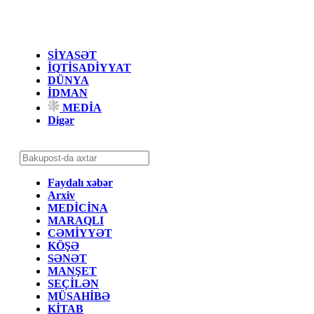
SİYASƏT
İQTİSADİYYAT
DÜNYA
İDMAN
MEDİA
Digər
Faydalı xəbər
Arxiv
MEDİCİNA
MARAQLI
CƏMİYYƏT
KÖŞƏ
SƏNƏT
MANŞET
SEÇİLƏN
MÜSAHİBƏ
KİTAB