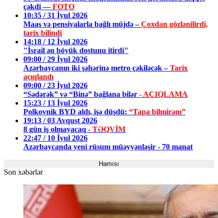
çəkdi —
FOTO
10:35 / 31 İyul 2026
Maaş və pensiyalarla bağlı müjdə –
Çoxdan gözlənilirdi,
tarix bilindi
14:18 / 12 İyul 2026
"İsrail ən böyük dostunu itirdi"
09:00 / 29 İyul 2026
Azərbaycanın iki şəhərinə metro çəkiləcək –
Tarix
açıqlandı
09:00 / 23 İyul 2026
“Sədərək” və “Binə” bağlana bilər
- AÇIQLAMA
15:23 / 13 İyul 2026
Polkovnik BYD aldı, işə düşdü:
“Tapa bilmirəm”
19:13 / 03 Avqust 2026
8 gün iş olmayacaq -
TƏQVİM
22:47 / 10 İyul 2026
Azərbaycanda yeni rüsum müəyyənləşir - 70 manat
Hamısı
Son xəbərlər