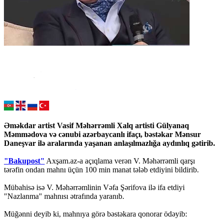
Əməkdar artist Vasif Məhərrəmli Xalq artisti Gülyanaq
Məmmədova və cənubi azərbaycanlı ifaçı, bəstəkar Mənsur
Daneşvar ilə aralarında yaşanan anlaşılmazlığa aydınlıq gətirib.
"Bakupost"
Axşam.az-a açıqlama verən V. Məhərrəmli qarşı
tərəfin ondan mahnı üçün 100 min manat tələb etdiyini bildirib.
Mübahisə isə V. Məhərrəmlinin Vəfa Şərifova ilə ifa etdiyi
"Nazlanma" mahnısı ətrafında yaranıb.
Müğənni deyib ki, mahnıya görə bəstəkara qonorar ödəyib: