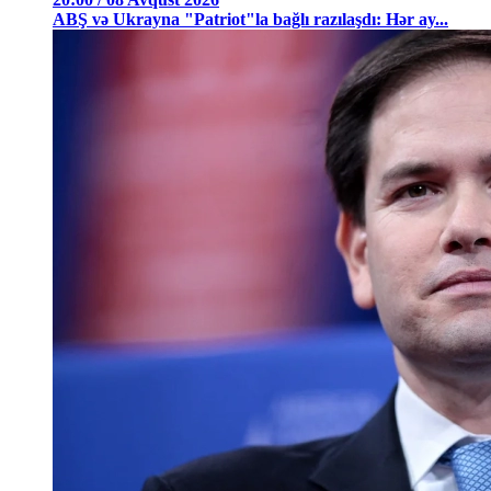
ABŞ və Ukrayna "Patriot"la bağlı razılaşdı: Hər ay...