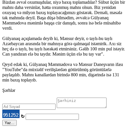
Bizdən əvvəl oxumuşdular, niyə baxış toplamadılar? Sübut üçün bir
mahnı daha versinlər, hətta oxunmuş mahnı olsun. Biz yenidən
oxuyaq və milyon baxış toplayacağımızı göstərək. Deməli, məsələ
tək mahnıda deyil. Başa düşə bilmədim, əvvəlcə Gülyanaq
Məmmədova mənimlə başqa cür danışdı, sonra isə belə müsahibə
verdi.
Gülyanaq açıqlamada deyib ki, Mənsur deyir, o taylı-bu taylı
Azərbaycan arasında bir mahnıya görə qalmaqal istəmirik. Axı siz
heç də o taylı, bu taylı hərəkəti etmirsiniz. Gəlib 100 min pul istəyir.
Can yandıran elə bu taydır. Mənim üçün elə bu tay var".
Qeyd edək ki, Gülyanaq Məmmədova və Mənsur Daneşvarın ifası
"YouTube"da müxtəlif verilişlərdən götürülmüş görüntülərlə
paylaşılıb. Mahnı kanallardan birində 800 min, digərində isə 131
min baxış toplayıb.
Şərhlər
↻
Yaz...