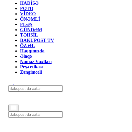
HADİSƏ
FOTO
VİDEO
ÖNƏMLİ
FLƏŞ
GÜNDƏM
TƏHSİL
BAKUPOST TV
ÖZ ƏL
Haqqımızda
Əlaqə
Namaz Vaxtları
Peşə etikası
Zəngimcell