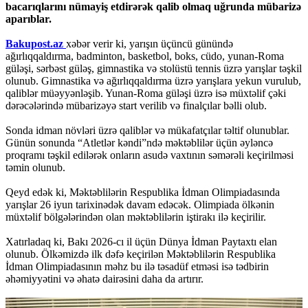
bacarıqlarını nümayiş etdirərək qalib olmaq uğrunda mübarizə
aparıblar.
Bakupost.az
xəbər verir ki, yarışın üçüncü günündə
ağırlıqqaldırma, badminton, basketbol, boks, cüdo, yunan-Roma
güləşi, sərbəst güləş, gimnastika və stolüstü tennis üzrə yarışlar təşkil
olunub. Gimnastika və ağırlıqqaldırma üzrə yarışlara yekun vurulub,
qaliblər müəyyənləşib. Yunan-Roma güləşi üzrə isə müxtəlif çəki
dərəcələrində mübarizəyə start verilib və finalçılar bəlli olub.
Sonda idman növləri üzrə qaliblər və mükafatçılar təltif olunublar.
Günün sonunda “Atletlər kəndi”ndə məktəblilər üçün əyləncə
proqramı təşkil edilərək onların asudə vaxtının səmərəli keçirilməsi
təmin olunub.
Qeyd edək ki, Məktəblilərin Respublika İdman Olimpiadasında
yarışlar 26 iyun tarixinədək davam edəcək. Olimpiada ölkənin
müxtəlif bölgələrindən olan məktəblilərin iştirakı ilə keçirilir.
Xatırladaq ki, Bakı 2026-cı il üçün Dünya İdman Paytaxtı elan
olunub. Ölkəmizdə ilk dəfə keçirilən Məktəblilərin Respublika
İdman Olimpiadasının məhz bu ilə təsadüf etməsi isə tədbirin
əhəmiyyətini və əhatə dairəsini daha da artırır.