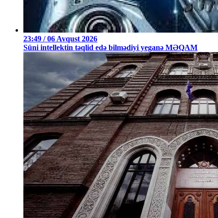
23:49 / 06 Avqust 2026
Süni intellektin təqlid edə bilmədiyi yeganə MƏQAM