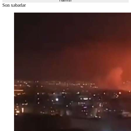
Hamısı
Son xəbərlər