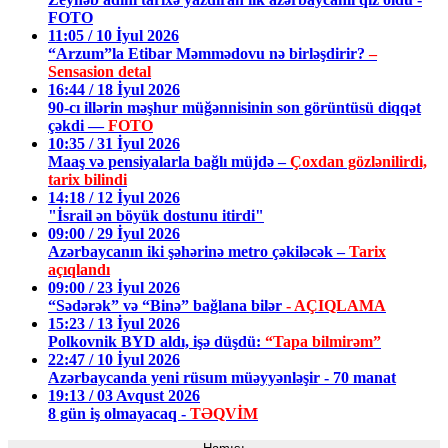
FOTO
11:05 / 10 İyul 2026
“Arzum”la Etibar Məmmədovu nə birləşdirir?
–
Sensasion detal
16:44 / 18 İyul 2026
90-cı illərin məşhur müğənnisinin son görüntüsü diqqət
çəkdi —
FOTO
10:35 / 31 İyul 2026
Maaş və pensiyalarla bağlı müjdə –
Çoxdan gözlənilirdi,
tarix bilindi
14:18 / 12 İyul 2026
"İsrail ən böyük dostunu itirdi"
09:00 / 29 İyul 2026
Azərbaycanın iki şəhərinə metro çəkiləcək –
Tarix
açıqlandı
09:00 / 23 İyul 2026
“Sədərək” və “Binə” bağlana bilər
- AÇIQLAMA
15:23 / 13 İyul 2026
Polkovnik BYD aldı, işə düşdü:
“Tapa bilmirəm”
22:47 / 10 İyul 2026
Azərbaycanda yeni rüsum müəyyənləşir - 70 manat
19:13 / 03 Avqust 2026
8 gün iş olmayacaq -
TƏQVİM