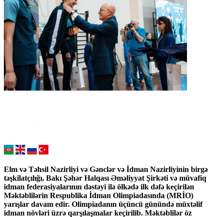
Elm və Təhsil Nazirliyi və Gənclər və İdman Nazirliyinin birgə
təşkilatçılığı, Bakı Şəhər Halqası Əməliyyat Şirkəti və müvafiq
idman federasiyalarının dəstəyi ilə ölkədə ilk dəfə keçirilən
Məktəblilərin Respublika İdman Olimpiadasında (MRİO)
yarışlar davam edir. Olimpiadanın üçüncü günündə müxtəlif
idman növləri üzrə qarşılaşmalar keçirilib. Məktəblilər öz