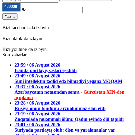
↻
Yaz...
Bizi facebook-da izləyin
Bizi tiktok-da izləyin
Bizi youtube-da izləyin
Son xəbərlər
23:59 / 06 Avqust 2026
İranda partlayış səsləri eşidildi
23:49 / 06 Avqust 2026
Süni intellektin təqlid edə bilmədiyi yeganə MƏQAM
23:37 / 06 Avqust 2026
Azərbaycanın notasından sonra -
Gürcüstan XİN-dən
açıqlama
23:28 / 06 Avqust 2026
Rusiya onun fondunu arzuolunmaz elan etdi
23:19 / 06 Avqust 2026
Zaqatalada müəmmalı ölüm: Qadın evində ölü tapıldı
23:01 / 06 Avqust 2026
Suriyada partlayış olub: ölən və yaralananlar var