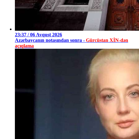
23:37 / 06 Avqust 2026
Azərbaycanın notasından sonra -
Gürcüstan XİN-dən
açıqlama