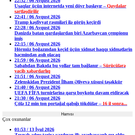
22:52 / 06 Avqust 2026
Uşaqlar üçün internetdə yeni dövr başlayır –
Qaydalar
sərtləşdirilir
22:41 / 06 Avqust 2026
Tramp kəşfiyyat rəsmiləri ilə görüş keçirdi
22:28 / 06 Avqust 2026
Dənizdə batan qardaşlardan biri Azərbaycan çempionu
imiş
22:15 / 06 Avqust 2026
Hörmüz boğazından keçid üçün xidmət haqqı xidmətlərin
həcmindən asılı olacaq
21:59 / 06 Avqust 2026
Sabahdan Bakıda bu yollar tam bağlanır –
Sürücülərə
vacib xəbərdarlıq
21:51 / 06 Avqust 2026
Zelenskidən Prezident İlham Əliyevə xüsusi təşəkkür
21:40 / 06 Avqust 2026
UEFA FİFA turnirlərinə qarşı boykotu davam etdirəcək
21:30 / 06 Avqust 2026
Çölə 12 min ton portağal qabığı tökdülər –
16 il sonra...
Hamısı
Çox oxunanlar
01:53 / 13 İyul 2026
Zeynəb adını tarixə yazdıran ilk azərbaycanlı qız oldu -