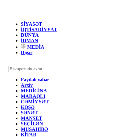
SİYASƏT
İQTİSADİYYAT
DÜNYA
İDMAN
MEDİA
Digər
Faydalı xəbər
Arxiv
MEDİCİNA
MARAQLI
CƏMİYYƏT
KÖŞƏ
SƏNƏT
MANŞET
SEÇİLƏN
MÜSAHİBƏ
KİTAB