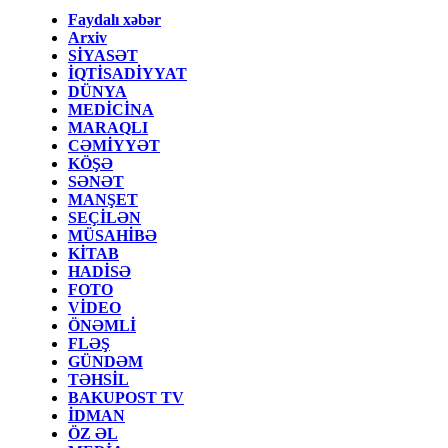
Faydalı xəbər
Arxiv
SİYASƏT
İQTİSADİYYAT
DÜNYA
MEDİCİNA
MARAQLI
CƏMİYYƏT
KÖŞƏ
SƏNƏT
MANŞET
SEÇİLƏN
MÜSAHİBƏ
KİTAB
HADİSƏ
FOTO
VİDEO
ÖNƏMLİ
FLƏŞ
GÜNDƏM
TƏHSİL
BAKUPOST TV
İDMAN
ÖZ ƏL