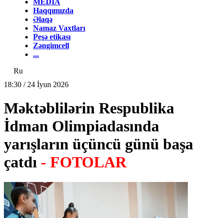
MEDİA
Haqqımızda
Əlaqə
Namaz Vaxtları
Peşə etikası
Zəngimcell
...
Ru
18:30 / 24 İyun 2026
Məktəblilərin Respublika
İdman Olimpiadasında
yarışların üçüncü günü başa
çatdı
- FOTOLAR