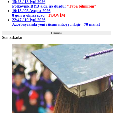
15:23 / 13 İyul 2026
Polkovnik BYD aldı, işə düşdü:
“Tapa bilmirəm”
19:13 / 03 Avqust 2026
8 gün iş olmayacaq -
TƏQVİM
22:47 / 10 İyul 2026
Azərbaycanda yeni rüsum müəyyənləşir - 70 manat
Hamısı
Son xəbərlər