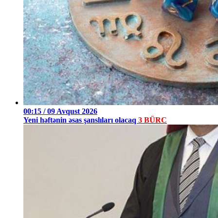
00:15 / 09 Avqust 2026
Yeni həftənin əsas şanslıları olacaq
3 BÜRC