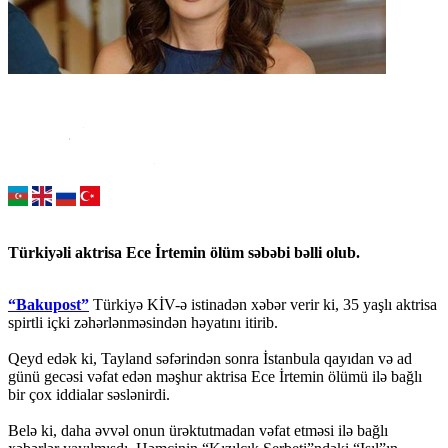
Türkiyəli aktrisa Ece İrtemin ölüm səbəbi bəlli olub.
“Bakupost”
Türkiyə KİV-ə istinadən xəbər verir ki, 35 yaşlı aktrisa
spirtli içki zəhərlənməsindən həyatını itirib.
Qeyd edək ki, Tayland səfərindən sonra İstanbula qayıdan və ad
günü gecəsi vəfat edən məşhur aktrisa Ece İrtemin ölümü ilə bağlı
bir çox iddialar səslənirdi.
Belə ki, daha əvvəl onun ürəktutmadan vəfat etməsi ilə bağlı