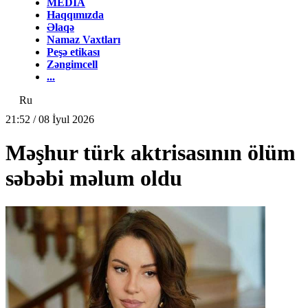
MEDİA
Haqqımızda
Əlaqə
Namaz Vaxtları
Peşə etikası
Zəngimcell
...
Ru
21:52 / 08 İyul 2026
Məşhur türk aktrisasının ölüm
səbəbi məlum oldu