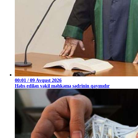
00:01 / 09 Avqust 2026
Həbs edilən vəkil məhkəmə sədrinin qayınıdır