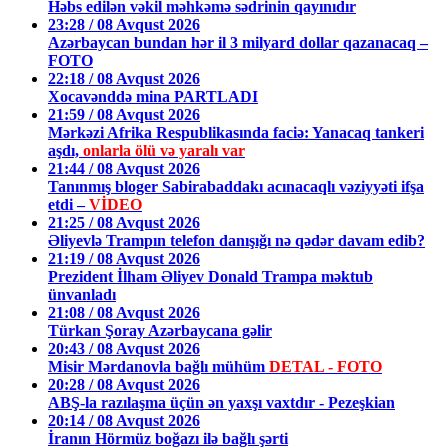
Həbs edilən vəkil məhkəmə sədrinin qayınıdır
23:28 / 08 Avqust 2026
Azərbaycan bundan hər il 3 milyard dollar qazanacaq –
FOTO
22:18 / 08 Avqust 2026
Xocavənddə mina PARTLADI
21:59 / 08 Avqust 2026
Mərkəzi Afrika Respublikasında faciə: Yanacaq tankeri
aşdı,
onlarla ölü və yaralı var
21:44 / 08 Avqust 2026
Tanınmış bloger Sabirabaddakı acınacaqlı vəziyyəti ifşa
etdi –
VİDEO
21:25 / 08 Avqust 2026
Əliyevlə Trampın telefon danışığı nə qədər davam edib?
21:19 / 08 Avqust 2026
Prezident İlham Əliyev Donald Trampa məktub
ünvanladı
21:08 / 08 Avqust 2026
Türkan Şoray Azərbaycana gəlir
20:43 / 08 Avqust 2026
Misir Mərdanovla bağlı mühüm
DETAL - FOTO
20:28 / 08 Avqust 2026
ABŞ-la razılaşma üçün ən yaxşı vaxtdır - Pezeşkian
20:14 / 08 Avqust 2026
İranın Hörmüz boğazı ilə bağlı şərti