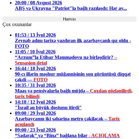
20:00 / 08 Avqust 2026
ABŞ və Ukrayna "Patriot"la bağlı razılaşdı: Hər ay...
Hamısı
Çox oxunanlar
01:53 / 13 İyul 2026
Zeynəb adını tarixə yazdıran ilk azərbaycanlı qız oldu -
FOTO
11:05 / 10 İyul 2026
“Arzum”la Etibar Məmmədovu nə birləşdirir?
–
Sensasion detal
16:44 / 18 İyul 2026
90-cı illərin məşhur müğənnisinin son görüntüsü diqqət
çəkdi —
FOTO
10:35 / 31 İyul 2026
Maaş və pensiyalarla bağlı müjdə –
Çoxdan gözlənilirdi,
tarix bilindi
14:18 / 12 İyul 2026
"İsrail ən böyük dostunu itirdi"
09:00 / 29 İyul 2026
Azərbaycanın iki şəhərinə metro çəkiləcək –
Tarix
açıqlandı
09:00 / 23 İyul 2026
“Sədərək” və “Binə” bağlana bilər
- AÇIQLAMA