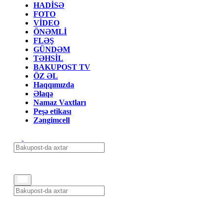
HADİSƏ
FOTO
VİDEO
ÖNƏMLİ
FLƏŞ
GÜNDƏM
TƏHSİL
BAKUPOST TV
ÖZ ƏL
Haqqımızda
Əlaqə
Namaz Vaxtları
Peşə etikası
Zəngimcell