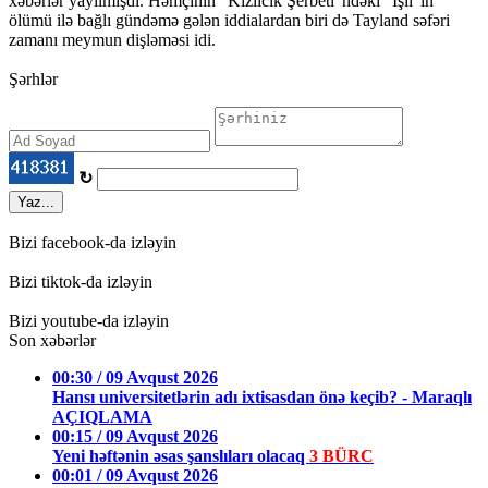
xəbərlər yayılmışdı. Həmçinin “Kızılcık Şerbeti”ndəki “Işıl”ın
ölümü ilə bağlı gündəmə gələn iddialardan biri də Tayland səfəri
zamanı meymun dişləməsi idi.
Şərhlər
↻
Yaz...
Bizi facebook-da izləyin
Bizi tiktok-da izləyin
Bizi youtube-da izləyin
Son xəbərlər
00:30 / 09 Avqust 2026
Hansı universitetlərin adı ixtisasdan önə keçib? - Maraqlı
AÇIQLAMA
00:15 / 09 Avqust 2026
Yeni həftənin əsas şanslıları olacaq
3 BÜRC
00:01 / 09 Avqust 2026