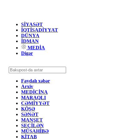
SİYASƏT
İQTİSADİYYAT
DÜNYA
İDMAN
MEDİA
Digər
Faydalı xəbər
Arxiv
MEDİCİNA
MARAQLI
CƏMİYYƏT
KÖŞƏ
SƏNƏT
MANŞET
SEÇİLƏN
MÜSAHİBƏ
KİTAB