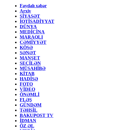
Faydalı xəbər
Arxiv
SİYASƏT
İQTİSADİYYAT
DÜNYA
MEDİCİNA
MARAQLI
CƏMİYYƏT
KÖŞƏ
SƏNƏT
MANŞET
SEÇİLƏN
MÜSAHİBƏ
KİTAB
HADİSƏ
FOTO
VİDEO
ÖNƏMLİ
FLƏŞ
GÜNDƏM
TƏHSİL
BAKUPOST TV
İDMAN
ÖZ ƏL