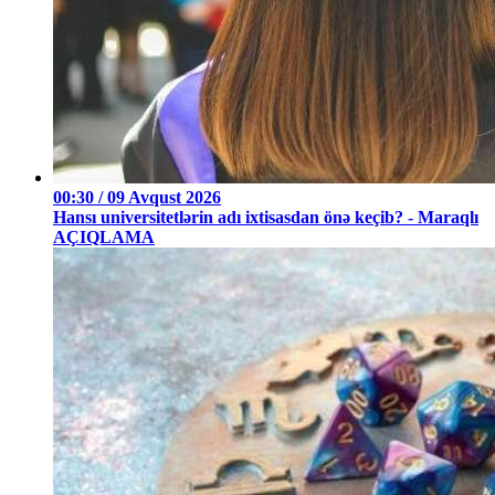
00:30 / 09 Avqust 2026
Hansı universitetlərin adı ixtisasdan önə keçib? - Maraqlı
AÇIQLAMA