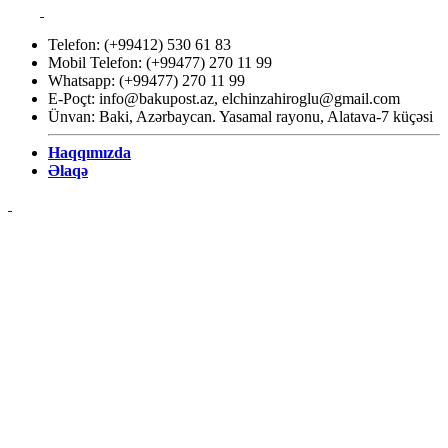
Telefon: (+99412) 530 61 83
Mobil Telefon: (+99477) 270 11 99
Whatsapp: (+99477) 270 11 99
E-Poçt:
info@bakupost.az
,
elchinzahiroglu@gmail.com
Ünvan: Baki, Azərbaycan. Yasamal rayonu, Alatava-7 küçəsi
Haqqımızda
Əlaqə