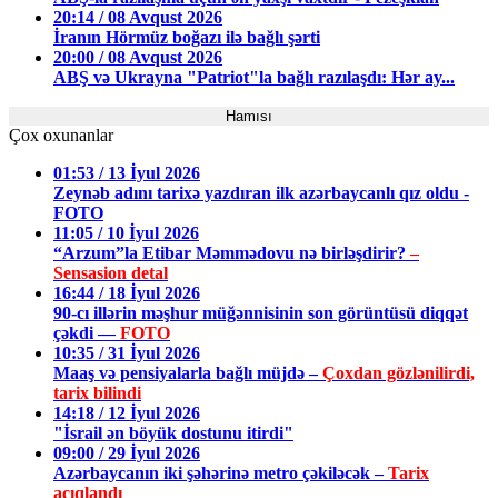
20:14 / 08 Avqust 2026
İranın Hörmüz boğazı ilə bağlı şərti
20:00 / 08 Avqust 2026
ABŞ və Ukrayna "Patriot"la bağlı razılaşdı: Hər ay...
Hamısı
Çox oxunanlar
01:53 / 13 İyul 2026
Zeynəb adını tarixə yazdıran ilk azərbaycanlı qız oldu -
FOTO
11:05 / 10 İyul 2026
“Arzum”la Etibar Məmmədovu nə birləşdirir?
–
Sensasion detal
16:44 / 18 İyul 2026
90-cı illərin məşhur müğənnisinin son görüntüsü diqqət
çəkdi —
FOTO
10:35 / 31 İyul 2026
Maaş və pensiyalarla bağlı müjdə –
Çoxdan gözlənilirdi,
tarix bilindi
14:18 / 12 İyul 2026
"İsrail ən böyük dostunu itirdi"
09:00 / 29 İyul 2026
Azərbaycanın iki şəhərinə metro çəkiləcək –
Tarix
açıqlandı