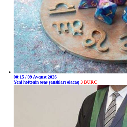
00:15 / 09 Avqust 2026
Yeni həftənin əsas şanslıları olacaq
3 BÜRC