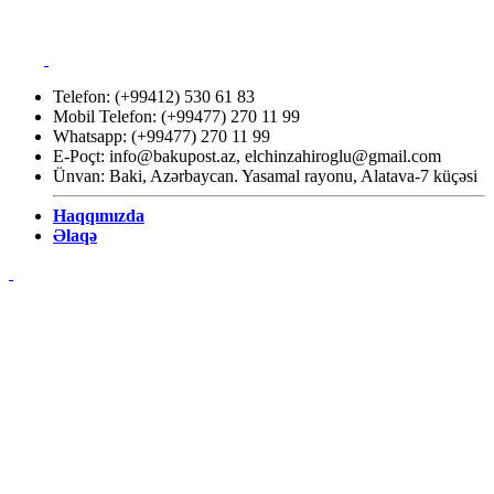
Telefon: (+99412) 530 61 83
Mobil Telefon: (+99477) 270 11 99
Whatsapp: (+99477) 270 11 99
E-Poçt:
info@bakupost.az
,
elchinzahiroglu@gmail.com
Ünvan: Baki, Azərbaycan. Yasamal rayonu, Alatava-7 küçəsi
Haqqımızda
Əlaqə