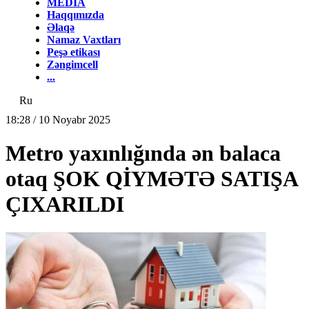
MEDİA
Haqqımızda
Əlaqə
Namaz Vaxtları
Peşə etikası
Zəngimcell
...
Ru
18:28 / 10 Noyabr 2025
Metro yaxınlığında ən balaca
otaq ŞOK QİYMƏTƏ SATIŞA
ÇIXARILDI