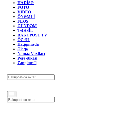
HADİSƏ
FOTO
VİDEO
ÖNƏMLİ
FLƏŞ
GÜNDƏM
TƏHSİL
BAKUPOST TV
ÖZ ƏL
Haqqımızda
Əlaqə
Namaz Vaxtları
Peşə etikası
Zəngimcell