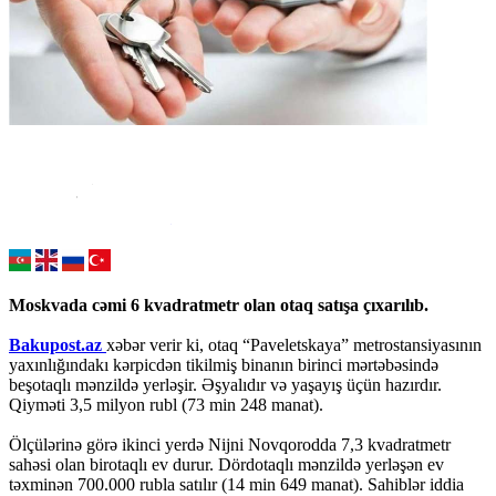
Moskvada cəmi 6 kvadratmetr olan otaq satışa çıxarılıb.
Bakupost.az
xəbər verir ki, otaq “Paveletskaya” metrostansiyasının
yaxınlığındakı kərpicdən tikilmiş binanın birinci mərtəbəsində
beşotaqlı mənzildə yerləşir. Əşyalıdır və yaşayış üçün hazırdır.
Qiyməti 3,5 milyon rubl (73 min 248 manat).
Ölçülərinə görə ikinci yerdə Nijni Novqorodda 7,3 kvadratmetr
sahəsi olan birotaqlı ev durur. Dördotaqlı mənzildə yerləşən ev
təxminən 700.000 rubla satılır (14 min 649 manat). Sahiblər iddia