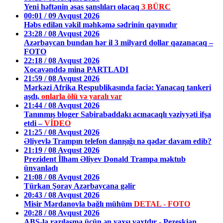
Yeni həftənin əsas şanslıları olacaq
3 BÜRC
00:01 / 09 Avqust 2026
Həbs edilən vəkil məhkəmə sədrinin qayınıdır
23:28 / 08 Avqust 2026
Azərbaycan bundan hər il 3 milyard dollar qazanacaq –
FOTO
22:18 / 08 Avqust 2026
Xocavənddə mina PARTLADI
21:59 / 08 Avqust 2026
Mərkəzi Afrika Respublikasında faciə: Yanacaq tankeri
aşdı,
onlarla ölü və yaralı var
21:44 / 08 Avqust 2026
Tanınmış bloger Sabirabaddakı acınacaqlı vəziyyəti ifşa
etdi –
VİDEO
21:25 / 08 Avqust 2026
Əliyevlə Trampın telefon danışığı nə qədər davam edib?
21:19 / 08 Avqust 2026
Prezident İlham Əliyev Donald Trampa məktub
ünvanladı
21:08 / 08 Avqust 2026
Türkan Şoray Azərbaycana gəlir
20:43 / 08 Avqust 2026
Misir Mərdanovla bağlı mühüm
DETAL - FOTO
20:28 / 08 Avqust 2026
ABŞ-la razılaşma üçün ən yaxşı vaxtdır - Pezeşkian