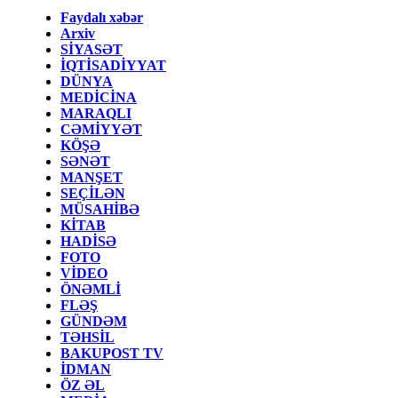
Faydalı xəbər
Arxiv
SİYASƏT
İQTİSADİYYAT
DÜNYA
MEDİCİNA
MARAQLI
CƏMİYYƏT
KÖŞƏ
SƏNƏT
MANŞET
SEÇİLƏN
MÜSAHİBƏ
KİTAB
HADİSƏ
FOTO
VİDEO
ÖNƏMLİ
FLƏŞ
GÜNDƏM
TƏHSİL
BAKUPOST TV
İDMAN
ÖZ ƏL