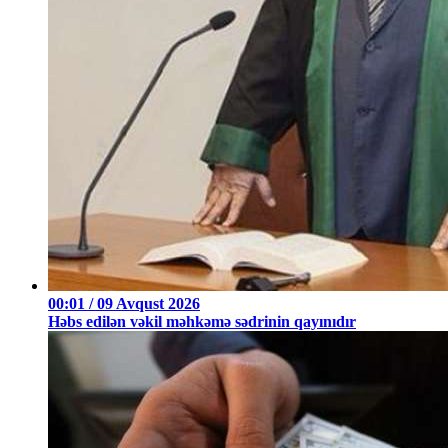
00:01 / 09 Avqust 2026
Həbs edilən vəkil məhkəmə sədrinin qayınıdır