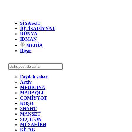
SİYASƏT
İQTİSADİYYAT
DÜNYA
İDMAN
MEDİA
Digər
Faydalı xəbər
Arxiv
MEDİCİNA
MARAQLI
CƏMİYYƏT
KÖŞƏ
SƏNƏT
MANŞET
SEÇİLƏN
MÜSAHİBƏ
KİTAB