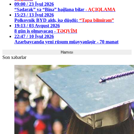
09:00 / 23 İyul 2026
“Sədərək” və “Binə” bağlana bilər
- AÇIQLAMA
15:23 / 13 İyul 2026
Polkovnik BYD aldı, işə düşdü:
“Tapa bilmirəm”
19:13 / 03 Avqust 2026
8 gün iş olmayacaq -
TƏQVİM
22:47 / 10 İyul 2026
Azərbaycanda yeni rüsum müəyyənləşir - 70 manat
Hamısı
Son xəbərlər