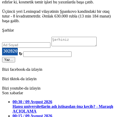
edirlər ki, kosmetik təmir işləri bu yaxınlarda başa çatıb.
Üçüncü yeri Leninqrad vilayətinin Şpankovo ​​kəndindəki bir otaq
tutur - 8 kvadratmetrdir. Əmlak 630.000 rubla (13 min 184 manat)
başa gəlib.
Şərhlər
↻
Yaz...
Bizi facebook-da izləyin
Bizi tiktok-da izləyin
Bizi youtube-da izləyin
Son xəbərlər
00:30 / 09 Avqust 2026
Hansı universitetlərin adı ixtisasdan önə keçib? - Maraqlı
AÇIQLAMA
00:15 / 09 Avqust 2026