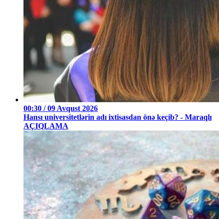
00:30 / 09 Avqust 2026
Hansı universitetlərin adı ixtisasdan önə keçib? - Maraqlı
AÇIQLAMA