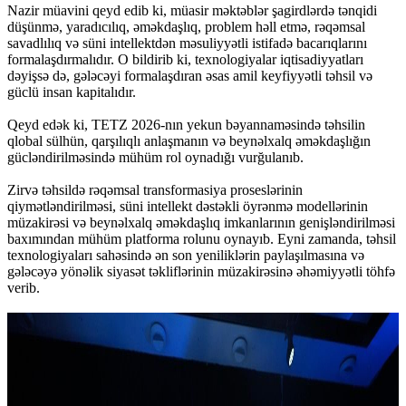
Nazir müavini qeyd edib ki, müasir məktəblər şagirdlərdə tənqidi
düşünmə, yaradıcılıq, əməkdaşlıq, problem həll etmə, rəqəmsal
savadlılıq və süni intellektdən məsuliyyətli istifadə bacarıqlarını
formalaşdırmalıdır. O bildirib ki, texnologiyalar iqtisadiyyatları
dəyişsə də, gələcəyi formalaşdıran əsas amil keyfiyyətli təhsil və
güclü insan kapitalıdır.
Qeyd edək ki, TETZ 2026-nın yekun bəyannaməsində təhsilin
qlobal sülhün, qarşılıqlı anlaşmanın və beynəlxalq əməkdaşlığın
gücləndirilməsində mühüm rol oynadığı vurğulanıb.
Zirvə təhsildə rəqəmsal transformasiya proseslərinin
qiymətləndirilməsi, süni intellekt dəstəkli öyrənmə modellərinin
müzakirəsi və beynəlxalq əməkdaşlıq imkanlarının genişləndirilməsi
baxımından mühüm platforma rolunu oynayıb. Eyni zamanda, təhsil
texnologiyaları sahəsində ən son yeniliklərin paylaşılmasına və
gələcəyə yönəlik siyasət təkliflərinin müzakirəsinə əhəmiyyətli töhfə
verib.