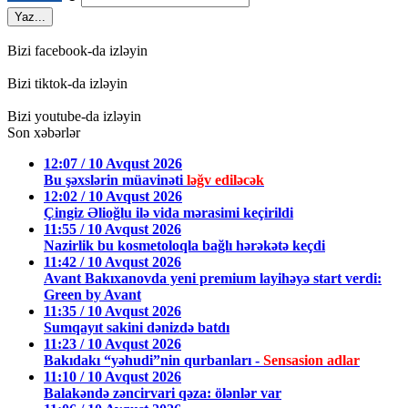
Yaz...
Bizi facebook-da izləyin
Bizi tiktok-da izləyin
Bizi youtube-da izləyin
Son xəbərlər
12:07 / 10 Avqust 2026
Bu şəxslərin müavinəti
ləğv ediləcək
12:02 / 10 Avqust 2026
Çingiz Əlioğlu ilə vida mərasimi keçirildi
11:55 / 10 Avqust 2026
Nazirlik bu kosmetoloqla bağlı hərəkətə keçdi
11:42 / 10 Avqust 2026
Avant Bakıxanovda yeni premium layihəyə start verdi:
Green by Avant
11:35 / 10 Avqust 2026
Sumqayıt sakini dənizdə batdı
11:23 / 10 Avqust 2026
Bakıdakı “yəhudi”nin qurbanları -
Sensasion adlar
11:10 / 10 Avqust 2026
Balakəndə zəncirvari qəza: ölənlər var