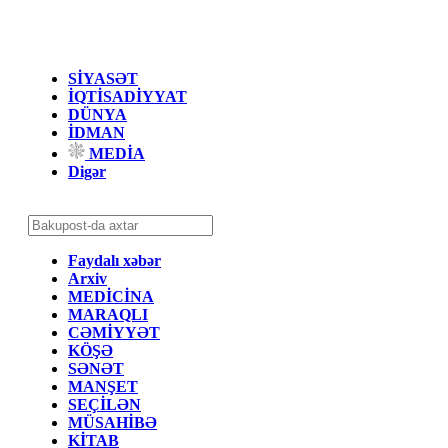
SİYASƏT
İQTİSADİYYAT
DÜNYA
İDMAN
MEDİA
Digər
Faydalı xəbər
Arxiv
MEDİCİNA
MARAQLI
CƏMİYYƏT
KÖŞƏ
SƏNƏT
MANŞET
SEÇİLƏN
MÜSAHİBƏ
KİTAB