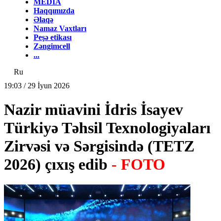
MEDİA
Haqqımızda
Əlaqə
Namaz Vaxtları
Peşə etikası
Zəngimcell
...
Ru
19:03 / 29 İyun 2026
Nazir müavini İdris İsayev
Türkiyə Təhsil Texnologiyaları
Zirvəsi və Sərgisində (TETZ
2026) çıxış edib
- FOTO