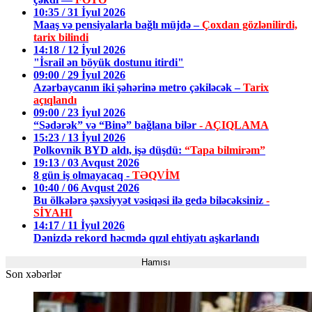
10:35 / 31 İyul 2026
Maaş və pensiyalarla bağlı müjdə –
Çoxdan gözlənilirdi,
tarix bilindi
14:18 / 12 İyul 2026
"İsrail ən böyük dostunu itirdi"
09:00 / 29 İyul 2026
Azərbaycanın iki şəhərinə metro çəkiləcək –
Tarix
açıqlandı
09:00 / 23 İyul 2026
“Sədərək” və “Binə” bağlana bilər
- AÇIQLAMA
15:23 / 13 İyul 2026
Polkovnik BYD aldı, işə düşdü:
“Tapa bilmirəm”
19:13 / 03 Avqust 2026
8 gün iş olmayacaq -
TƏQVİM
10:40 / 06 Avqust 2026
Bu ölkələrə şəxsiyyət vəsiqəsi ilə gedə biləcəksiniz
-
SİYAHI
14:17 / 11 İyul 2026
Dənizdə rekord həcmdə qızıl ehtiyatı aşkarlandı
Hamısı
Son xəbərlər