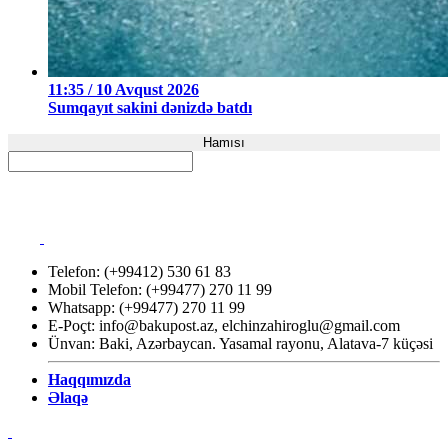
11:35 / 10 Avqust 2026
Sumqayıt sakini dənizdə batdı
Hamısı
Telefon: (+99412) 530 61 83
Mobil Telefon: (+99477) 270 11 99
Whatsapp: (+99477) 270 11 99
E-Poçt:
info@bakupost.az
,
elchinzahiroglu@gmail.com
Ünvan: Baki, Azərbaycan. Yasamal rayonu, Alatava-7 küçəsi
Haqqımızda
Əlaqə