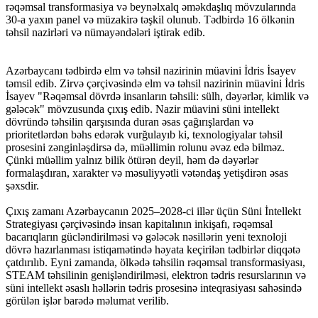
rəqəmsal transformasiya və beynəlxalq əməkdaşlıq mövzularında
30-a yaxın panel və müzakirə təşkil olunub. Tədbirdə 16 ölkənin
təhsil nazirləri və nümayəndələri iştirak edib.
Azərbaycanı tədbirdə elm və təhsil nazirinin müavini İdris İsayev
təmsil edib. Zirvə çərçivəsində elm və təhsil nazirinin müavini İdris
İsayev "Rəqəmsal dövrdə insanların təhsili: sülh, dəyərlər, kimlik və
gələcək" mövzusunda çıxış edib. Nazir müavini süni intellekt
dövründə təhsilin qarşısında duran əsas çağırışlardan və
prioritetlərdən bəhs edərək vurğulayıb ki, texnologiyalar təhsil
prosesini zənginləşdirsə də, müəllimin rolunu əvəz edə bilməz.
Çünki müəllim yalnız bilik ötürən deyil, həm də dəyərlər
formalaşdıran, xarakter və məsuliyyətli vətəndaş yetişdirən əsas
şəxsdir.
Çıxış zamanı Azərbaycanın 2025–2028-ci illər üçün Süni İntellekt
Strategiyası çərçivəsində insan kapitalının inkişafı, rəqəmsal
bacarıqların gücləndirilməsi və gələcək nəsillərin yeni texnoloji
dövrə hazırlanması istiqamətində həyata keçirilən tədbirlər diqqətə
çatdırılıb. Eyni zamanda, ölkədə təhsilin rəqəmsal transformasiyası,
STEAM təhsilinin genişləndirilməsi, elektron tədris resurslarının və
süni intellekt əsaslı həllərin tədris prosesinə inteqrasiyası sahəsində
görülən işlər barədə məlumat verilib.