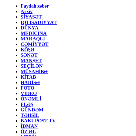
Faydalı xəbər
Arxiv
SİYASƏT
İQTİSADİYYAT
DÜNYA
MEDİCİNA
MARAQLI
CƏMİYYƏT
KÖŞƏ
SƏNƏT
MANŞET
SEÇİLƏN
MÜSAHİBƏ
KİTAB
HADİSƏ
FOTO
VİDEO
ÖNƏMLİ
FLƏŞ
GÜNDƏM
TƏHSİL
BAKUPOST TV
İDMAN
ÖZ ƏL