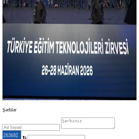
Şərhlər
↻