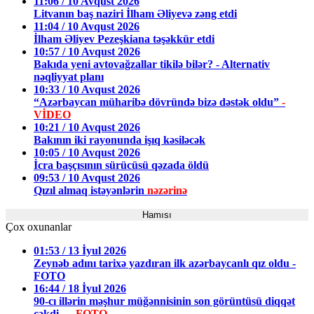
11:06 / 10 Avqust 2026
Litvanın baş naziri İlham Əliyevə zəng etdi
11:04 / 10 Avqust 2026
İlham Əliyev Pezeşkiana təşəkkür etdi
10:57 / 10 Avqust 2026
Bakıda yeni avtovağzallar tikilə bilər? - Alternativ
nəqliyyat planı
10:33 / 10 Avqust 2026
“Azərbaycan müharibə dövründə bizə dəstək oldu”
-
VİDEO
10:21 / 10 Avqust 2026
Bakının iki rayonunda işıq kəsiləcək
10:05 / 10 Avqust 2026
İcra başçısının sürücüsü qəzada öldü
09:53 / 10 Avqust 2026
Qızıl almaq istəyənlərin
nəzərinə
Hamısı
Çox oxunanlar
01:53 / 13 İyul 2026
Zeynəb adını tarixə yazdıran ilk azərbaycanlı qız oldu -
FOTO
16:44 / 18 İyul 2026
90-cı illərin məşhur müğənnisinin son görüntüsü diqqət
çəkdi —
FOTO