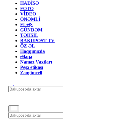
HADİSƏ
FOTO
VİDEO
ÖNƏMLİ
FLƏŞ
GÜNDƏM
TƏHSİL
BAKUPOST TV
ÖZ ƏL
Haqqımızda
Əlaqə
Namaz Vaxtları
Peşə etikası
Zəngimcell