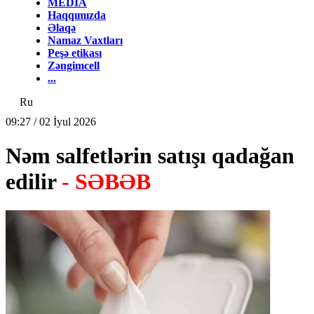
MEDİA
Haqqımızda
Əlaqə
Namaz Vaxtları
Peşə etikası
Zəngimcell
...
Ru
09:27 / 02 İyul 2026
Nəm salfetlərin satışı qadağan
edilir
- SƏBƏB