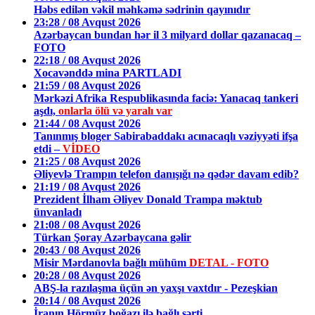
Həbs edilən vəkil məhkəmə sədrinin qayınıdır
23:28 / 08 Avqust 2026
Azərbaycan bundan hər il 3 milyard dollar qazanacaq –
FOTO
22:18 / 08 Avqust 2026
Xocavənddə mina PARTLADI
21:59 / 08 Avqust 2026
Mərkəzi Afrika Respublikasında faciə: Yanacaq tankeri
aşdı,
onlarla ölü və yaralı var
21:44 / 08 Avqust 2026
Tanınmış bloger Sabirabaddakı acınacaqlı vəziyyəti ifşa
etdi –
VİDEO
21:25 / 08 Avqust 2026
Əliyevlə Trampın telefon danışığı nə qədər davam edib?
21:19 / 08 Avqust 2026
Prezident İlham Əliyev Donald Trampa məktub
ünvanladı
21:08 / 08 Avqust 2026
Türkan Şoray Azərbaycana gəlir
20:43 / 08 Avqust 2026
Misir Mərdanovla bağlı mühüm
DETAL - FOTO
20:28 / 08 Avqust 2026
ABŞ-la razılaşma üçün ən yaxşı vaxtdır - Pezeşkian
20:14 / 08 Avqust 2026
İranın Hörmüz boğazı ilə bağlı şərti