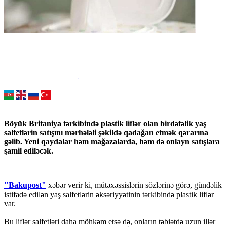
Böyük Britaniya tərkibində plastik liflər olan birdəfəlik yaş
salfetlərin satışını mərhələli şəkildə qadağan etmək qərarına
gəlib. Yeni qaydalar həm mağazalarda, həm də onlayn satışlara
şamil ediləcək.
"Bakupost"
xəbər verir ki, mütəxəssislərin sözlərinə görə, gündəlik
istifadə edilən yaş salfetlərin əksəriyyətinin tərkibində plastik liflər
var.
Bu liflər salfetləri daha möhkəm etsə də, onların təbiətdə uzun illər