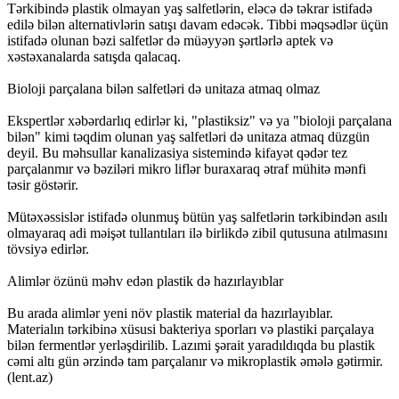
Tərkibində plastik olmayan yaş salfetlərin, eləcə də təkrar istifadə
edilə bilən alternativlərin satışı davam edəcək. Tibbi məqsədlər üçün
istifadə olunan bəzi salfetlər də müəyyən şərtlərlə aptek və
xəstəxanalarda satışda qalacaq.
Bioloji parçalana bilən salfetləri də unitaza atmaq olmaz
Ekspertlər xəbərdarlıq edirlər ki, "plastiksiz" və ya "bioloji parçalana
bilən" kimi təqdim olunan yaş salfetləri də unitaza atmaq düzgün
deyil. Bu məhsullar kanalizasiya sistemində kifayət qədər tez
parçalanmır və bəziləri mikro liflər buraxaraq ətraf mühitə mənfi
təsir göstərir.
Mütəxəssislər istifadə olunmuş bütün yaş salfetlərin tərkibindən asılı
olmayaraq adi məişət tullantıları ilə birlikdə zibil qutusuna atılmasını
tövsiyə edirlər.
Alimlər özünü məhv edən plastik də hazırlayıblar
Bu arada alimlər yeni növ plastik material da hazırlayıblar.
Materialın tərkibinə xüsusi bakteriya sporları və plastiki parçalaya
bilən fermentlər yerləşdirilib. Lazımi şərait yaradıldıqda bu plastik
cəmi altı gün ərzində tam parçalanır və mikroplastik əmələ gətirmir.
(lent.az)