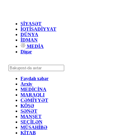
SİYASƏT
İQTİSADİYYAT
DÜNYA
İDMAN
MEDİA
Digər
Faydalı xəbər
Arxiv
MEDİCİNA
MARAQLI
CƏMİYYƏT
KÖŞƏ
SƏNƏT
MANŞET
SEÇİLƏN
MÜSAHİBƏ
KİTAB