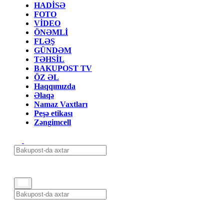
HADİSƏ
FOTO
VİDEO
ÖNƏMLİ
FLƏŞ
GÜNDƏM
TƏHSİL
BAKUPOST TV
ÖZ ƏL
Haqqımızda
Əlaqə
Namaz Vaxtları
Peşə etikası
Zəngimcell