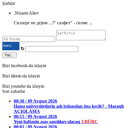
Şərhlər
.Nizami Aliev
Cизлере не деjим ...?" салфет" - силме ...
↻
Yaz...
Bizi facebook-da izləyin
Bizi tiktok-da izləyin
Bizi youtube-da izləyin
Son xəbərlər
00:30 / 09 Avqust 2026
Hansı universitetlərin adı ixtisasdan önə keçib? - Maraqlı
AÇIQLAMA
00:15 / 09 Avqust 2026
Yeni həftənin əsas şanslıları olacaq
3 BÜRC
00:01 / 09 Avqust 2026