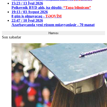
15:23 / 13 İyul 2026
Polkovnik BYD aldı, işə düşdü:
“Tapa bilmirəm”
19:13 / 03 Avqust 2026
8 gün iş olmayacaq -
TƏQVİM
22:47 / 10 İyul 2026
Azərbaycanda yeni rüsum müəyyənləşir - 70 manat
Hamısı
Son xəbərlər