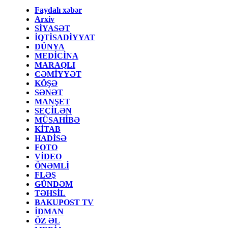
Faydalı xəbər
Arxiv
SİYASƏT
İQTİSADİYYAT
DÜNYA
MEDİCİNA
MARAQLI
CƏMİYYƏT
KÖŞƏ
SƏNƏT
MANŞET
SEÇİLƏN
MÜSAHİBƏ
KİTAB
HADİSƏ
FOTO
VİDEO
ÖNƏMLİ
FLƏŞ
GÜNDƏM
TƏHSİL
BAKUPOST TV
İDMAN
ÖZ ƏL