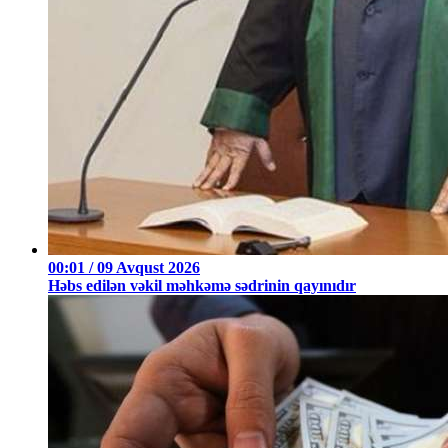
00:01 / 09 Avqust 2026
Həbs edilən vəkil məhkəmə sədrinin qayınıdır