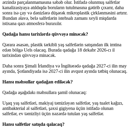
ərzində parçalanmamasına səbəb olur. İstifadə olunmuş salfetlər
kanalizasiyaya atıldıqda boruların tutulmasına gətirib çıxarır, daha
sonra isə çay və dənizlərə düşərək mikroplastik çirklənməsini artırır.
Bundan əlavə, belə salfetlərin istehsalı zamanı xeyli miqdarda
istixana qazı atmosferə buraxılır.
Qadağa hansı tarixlərdə qüvvəyə minəcək?
Qərara əsasən, plastik tərkibli yaş salfetlərin satışından ilk imtina
edən bölgə Uels olacaq. Burada qadağa 18 dekabr 2026-cı il
tarixindən qüvvəyə minəcək.
Daha sonra Şimali İrlandiya və İngiltərədə qadağa 2027-ci ilin may
ayında, Şotlandiyada isə 2027-ci ilin avqust ayında tətbiq olunacaq.
Hansı məhsullar qadağan ediləcək?
Qadağa aşağıdakı məhsullara şamil olunacaq:
Uşaq yaş salfetləri, makiyaj təmizləyən salfetlər, yaş tualet kağızı,
antibakterial əl salfetləri, şəxsi gigiyena üçün istifadə olunan
salfetlər, ev təmizliyi üçün nəzərdə tutulan yaş salfetlər.
Hansı salfetlər satışda qalacaq?