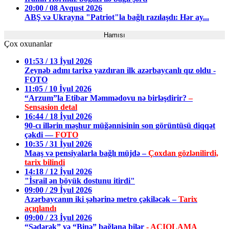
20:00 / 08 Avqust 2026
ABŞ və Ukrayna "Patriot"la bağlı razılaşdı: Hər ay...
Hamısı
Çox oxunanlar
01:53 / 13 İyul 2026
Zeynəb adını tarixə yazdıran ilk azərbaycanlı qız oldu -
FOTO
11:05 / 10 İyul 2026
“Arzum”la Etibar Məmmədovu nə birləşdirir?
–
Sensasion detal
16:44 / 18 İyul 2026
90-cı illərin məşhur müğənnisinin son görüntüsü diqqət
çəkdi —
FOTO
10:35 / 31 İyul 2026
Maaş və pensiyalarla bağlı müjdə –
Çoxdan gözlənilirdi,
tarix bilindi
14:18 / 12 İyul 2026
"İsrail ən böyük dostunu itirdi"
09:00 / 29 İyul 2026
Azərbaycanın iki şəhərinə metro çəkiləcək –
Tarix
açıqlandı
09:00 / 23 İyul 2026
“Sədərək” və “Binə” bağlana bilər
- AÇIQLAMA