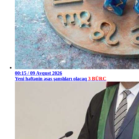
00:15 / 09 Avqust 2026
Yeni həftənin əsas şanslıları olacaq
3 BÜRC