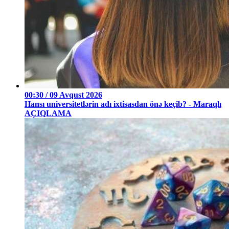
00:30 / 09 Avqust 2026
Hansı universitetlərin adı ixtisasdan önə keçib? - Maraqlı
AÇIQLAMA