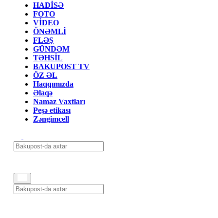
HADİSƏ
FOTO
VİDEO
ÖNƏMLİ
FLƏŞ
GÜNDƏM
TƏHSİL
BAKUPOST TV
ÖZ ƏL
Haqqımızda
Əlaqə
Namaz Vaxtları
Peşə etikası
Zəngimcell