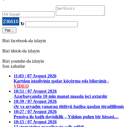
↻
Yaz...
Bizi facebook-da izləyin
Bizi tiktok-da izləyin
Bizi youtube-da izləyin
Son xəbərlər
11:03 / 07 Avqust 2026
Kartdan istədiyiniz qədər köçürmə edə bilərsiniz
-
VİDEO
10:51 / 07 Avqust 2026
Azərbaycanda 10 min manat maaşla işçi axtarılır
10:39 / 07 Avqust 2026
Ər və arvadın yanaraq öldüyü hadisə qəsdən törədilibmiş
10:27 / 07 Avqust 2026
Pensiya ilə bağlı dəyişiklik – Yığılan pulun bir hissəsi…
10:15 / 07 Avqust 2026
13 stomatoloq məsuliyyətə cəlb edildi