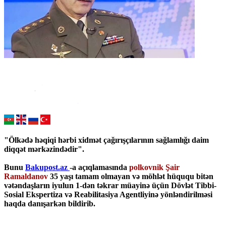
"Ölkədə həqiqi hərbi xidmət çağırışçılarının sağlamlığı daim
diqqət mərkəzindədir".
Bunu
Bakupost.az
-a açıqlamasında
polkovnik Şair
Ramaldanov
35 yaşı tamam olmayan və möhlət hüququ bitən
vətəndaşların iyulun 1-dən təkrar müayinə üçün Dövlət Tibbi-
Sosial Ekspertiza və Reabilitasiya Agentliyinə yönləndirilməsi
haqda danışarkən bildirib.