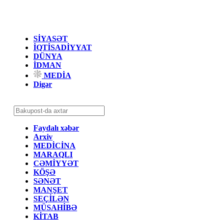
SİYASƏT
İQTİSADİYYAT
DÜNYA
İDMAN
MEDİA
Digər
Faydalı xəbər
Arxiv
MEDİCİNA
MARAQLI
CƏMİYYƏT
KÖŞƏ
SƏNƏT
MANŞET
SEÇİLƏN
MÜSAHİBƏ
KİTAB