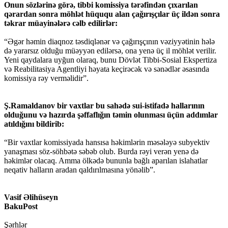
Onun sözlərinə görə, tibbi komissiya tərəfindən çıxarılan
qərardan sonra möhlət hüququ alan çağırışçılar üç ildən sonra
təkrar müayinələrə cəlb edilirlər:
“Əgər həmin diaqnoz təsdiqlənər və çağırışçının vəziyyətinin hələ
də yararsız olduğu müəyyən edilərsə, ona yenə üç il möhlət verilir.
Yeni qaydalara uyğun olaraq, bunu Dövlət Tibbi-Sosial Ekspertiza
və Reabilitasiya Agentliyi həyata keçirəcək və sənədlər əsasında
komissiya rəy verməlidir”.
Ş.Ramaldanov bir vaxtlar bu sahədə sui-istifadə hallarının
olduğunu və hazırda şəffaflığın təmin olunması üçün addımlar
atıldığını bildirib:
“Bir vaxtlar komissiyada hansısa həkimlərin məsələyə subyektiv
yanaşması söz-söhbətə səbəb olub. Burda rəyi verən yenə də
həkimlər olacaq. Amma ölkədə bununla bağlı aparılan islahatlar
neqativ halların aradan qaldırılmasına yönəlib”.
Vasif Əlihüseyn
BakuPost
Şərhlər