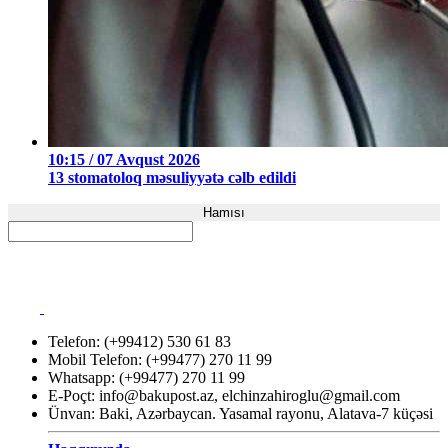
10:15 / 07 Avqust 2026
13 stomatoloq məsuliyyətə cəlb edildi
Hamısı
Telefon: (+99412) 530 61 83
Mobil Telefon: (+99477) 270 11 99
Whatsapp: (+99477) 270 11 99
E-Poçt:
info@bakupost.az
,
elchinzahiroglu@gmail.com
Ünvan: Baki, Azərbaycan. Yasamal rayonu, Alatava-7 küçəsi