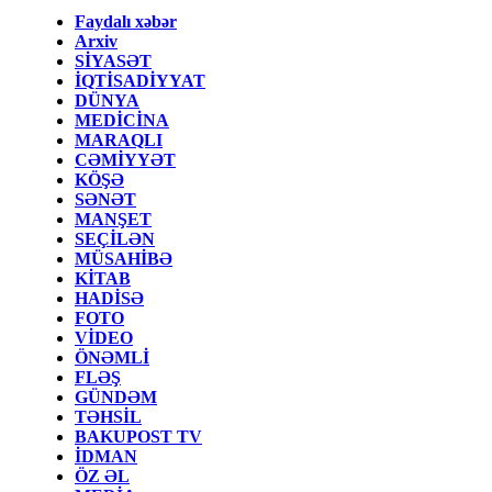
Faydalı xəbər
Arxiv
SİYASƏT
İQTİSADİYYAT
DÜNYA
MEDİCİNA
MARAQLI
CƏMİYYƏT
KÖŞƏ
SƏNƏT
MANŞET
SEÇİLƏN
MÜSAHİBƏ
KİTAB
HADİSƏ
FOTO
VİDEO
ÖNƏMLİ
FLƏŞ
GÜNDƏM
TƏHSİL
BAKUPOST TV
İDMAN
ÖZ ƏL