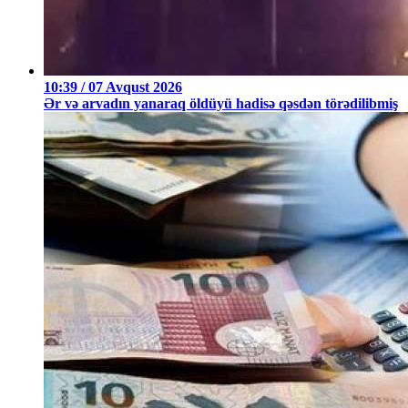
10:39 / 07 Avqust 2026
Ər və arvadın yanaraq öldüyü hadisə qəsdən törədilibmiş