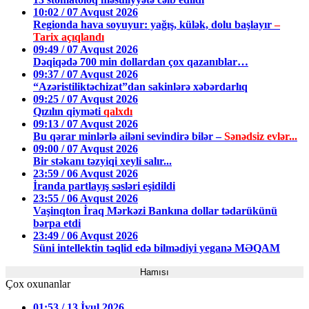
10:02 / 07 Avqust 2026
Regionda hava soyuyur: yağış, külək, dolu başlayır
–
Tarix açıqlandı
09:49 / 07 Avqust 2026
Dəqiqədə 700 min dollardan çox qazanıblar…
09:37 / 07 Avqust 2026
“Azəristiliktəchizat”dan sakinlərə xəbərdarlıq
09:25 / 07 Avqust 2026
Qızılın qiyməti
qalxdı
09:13 / 07 Avqust 2026
Bu qərar minlərlə ailəni sevindirə bilər –
Sənədsiz evlər...
09:00 / 07 Avqust 2026
Bir stəkanı təzyiqi xeyli salır...
23:59 / 06 Avqust 2026
İranda partlayış səsləri eşidildi
23:55 / 06 Avqust 2026
Vaşinqton İraq Mərkəzi Bankına dollar tədarükünü
bərpa etdi
23:49 / 06 Avqust 2026
Süni intellektin təqlid edə bilmədiyi yeganə MƏQAM
Hamısı
Çox oxunanlar
01:53 / 13 İyul 2026