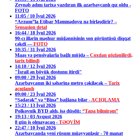
Zeynəb adını tarixə yazdıran ilk azərbaycanlı qız oldu -
FOTO
11:05 / 10 İyul 2026
“Arzum”la Etibar Məmmədovu nə birləşdirir?
–
Sensasion detal
16:44 / 18 İyul 2026
90-cı illərin məşhur müğənnisinin son görüntüsü diqqət
çəkdi —
FOTO
10:35 / 31 İyul 2026
Maaş və pensiyalarla bağlı müjdə –
Çoxdan gözlənilirdi,
tarix bilindi
14:18 / 12 İyul 2026
"İsrail ən böyük dostunu itirdi"
09:00 / 29 İyul 2026
Azərbaycanın iki şəhərinə metro çəkiləcək –
Tarix
açıqlandı
09:00 / 23 İyul 2026
“Sədərək” və “Binə” bağlana bilər
- AÇIQLAMA
15:23 / 13 İyul 2026
Polkovnik BYD aldı, işə düşdü:
“Tapa bilmirəm”
19:13 / 03 Avqust 2026
8 gün iş olmayacaq -
TƏQVİM
22:47 / 10 İyul 2026
Azərbaycanda yeni rüsum müəyyənləşir - 70 manat