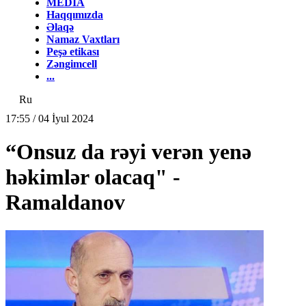
MEDİA
Haqqımızda
Əlaqə
Namaz Vaxtları
Peşə etikası
Zəngimcell
...
Ru
17:55 / 04 İyul 2024
“Onsuz da rəyi verən yenə
həkimlər olacaq" -
Ramaldanov