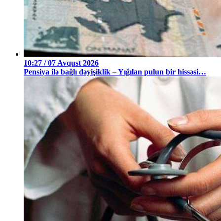
10:27 / 07 Avqust 2026
Pensiya ilə bağlı dəyişiklik – Yığılan pulun bir hissəsi…